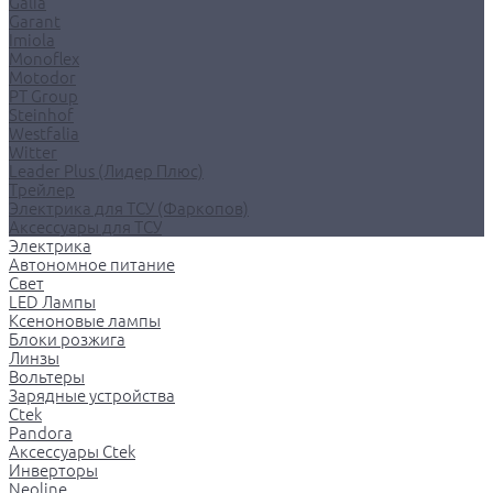
Galia
Garant
Imiola
Monoflex
Motodor
PT Group
Steinhof
Westfalia
Witter
Leader Plus (Лидер Плюс)
Трейлер
Электрика для ТСУ (Фаркопов)
Аксессуары для ТСУ
Электрика
Автономное питание
Свет
LED Лампы
Ксеноновые лампы
Блоки розжига
Линзы
Вольтеры
Зарядные устройства
Ctek
Pandora
Аксессуары Ctek
Инверторы
Neoline