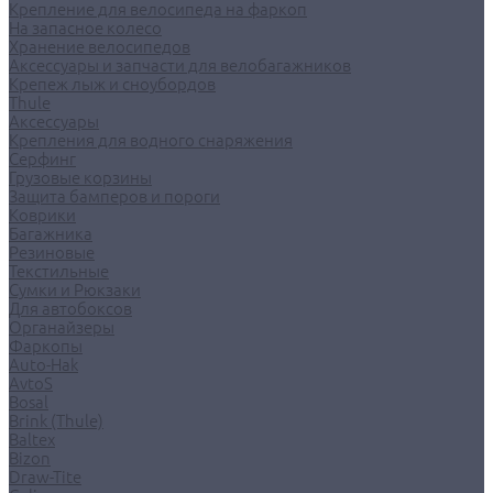
Крепление для велосипеда на фаркоп
На запасное колесо
Хранение велосипедов
Аксессуары и запчасти для велобагажников
Крепеж лыж и сноубордов
Thule
Аксессуары
Крепления для водного снаряжения
Серфинг
Грузовые корзины
Защита бамперов и пороги
Коврики
Багажника
Резиновые
Текстильные
Сумки и Рюкзаки
Для автобоксов
Органайзеры
Фаркопы
Auto-Hak
AvtoS
Bosal
Brink (Thule)
Baltex
Bizon
Draw-Tite