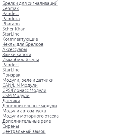
Брелки для сигнализаций
Cenmax
Pandect
Pandora
Pharaon
Scher-Khan
StarLine
Комплектующие
Чехлы для Брелков
Аксессуары
Замки капота
Иммобилайзеры
Pandect
StarLine
Призрак
Модули, реле и датчики
CAN/LIN Модули
GPS/Глонасс Модули
GSM Модули
Датчики
Дополнительные модули
Модули автозапуска
Модули моторного отсека
Дополнительные реле
Сирены
Центральный замок