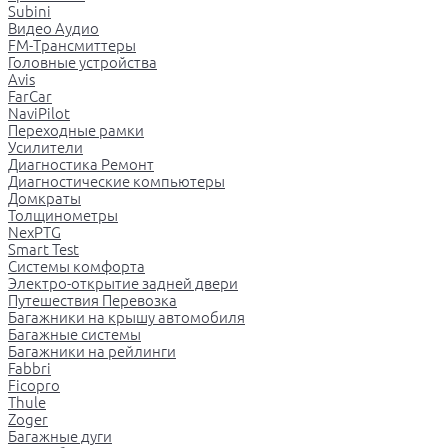
Subini
Видео Аудио
FM-Трансмиттеры
Головные устройства
Avis
FarCar
NaviPilot
Переходные рамки
Усилители
Диагностика Ремонт
Диагностические компьютеры
Домкраты
Толщинометры
NexPTG
Smart Test
Системы комфорта
Электро-открытие задней двери
Путешествия Перевозка
Багажники на крышу автомобиля
Багажные системы
Багажники на рейлинги
Fabbri
Ficopro
Thule
Zoger
Багажные дуги