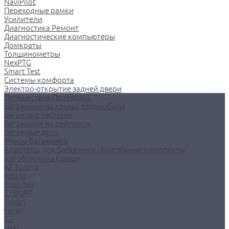
NaviPilot
Переходные рамки
Усилители
Диагностика Ремонт
Диагностические компьютеры
Домкраты
Толщинометры
NexPTG
Smart Test
Системы комфорта
Электро-открытие задней двери
Путешествия Перевозка
Багажники на крышу автомобиля
Багажные системы
Багажники на рейлинги
Багажные дуги
Упоры багажника
Адаптеры для багажника - Крепежные комплекты
Автобоксы на Крышу
AT Tuning
Atlant
Broomer
CYBORT
Fabbri
Farad
G3
Hakr