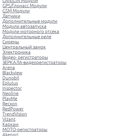
CAN/LIN Модули
GPS/Глонасс Модули
GSM Модули
Датчики
Дополнительные модули
Модули автозапуска
Модули моторного отсека
Дополнительные реле
Сирены
Центральный замок
Электроника
Видео- регистраторы
ЗЕРКАЛА-видеорегистраторы
Arena
Blackview
Dunobil
Eplutus
Inspector
Neoline
PlayMe
Recxon
RedPower
TrendVision
Vizant
Каркам
МОТО-регистраторы
Akenori