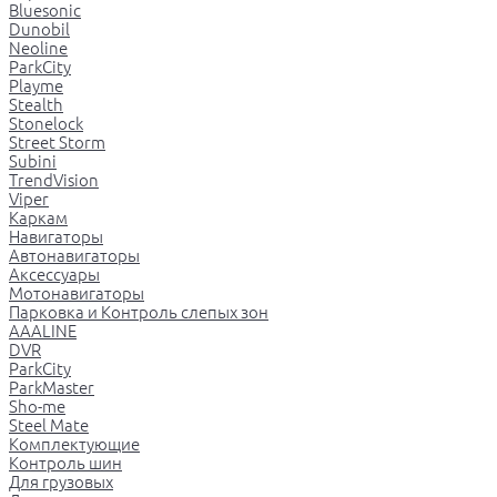
Bluesonic
Dunobil
Neoline
ParkCity
Playme
Stealth
Stonelock
Street Storm
Subini
TrendVision
Viper
Каркам
Навигаторы
Автонавигаторы
Аксессуары
Мотонавигаторы
Парковка и Контроль слепых зон
AAALINE
DVR
ParkCity
ParkMaster
Sho-me
Steel Mate
Комплектующие
Контроль шин
Для грузовых