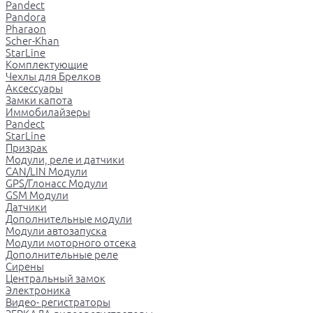
Pandect
Pandora
Pharaon
Scher-Khan
StarLine
Комплектующие
Чехлы для Брелков
Аксессуары
Замки капота
Иммобилайзеры
Pandect
StarLine
Призрак
Модули, реле и датчики
CAN/LIN Модули
GPS/Глонасс Модули
GSM Модули
Датчики
Дополнительные модули
Модули автозапуска
Модули моторного отсека
Дополнительные реле
Сирены
Центральный замок
Электроника
Видео- регистраторы