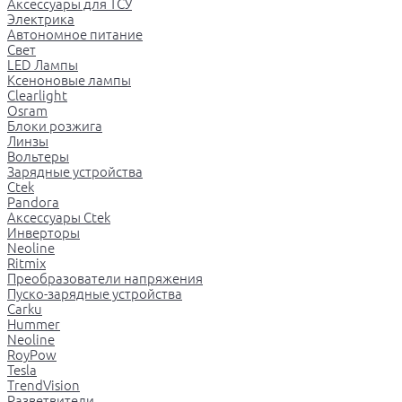
Аксессуары для ТСУ
Электрика
Автономное питание
Свет
LED Лампы
Ксеноновые лампы
Clearlight
Osram
Блоки розжига
Линзы
Вольтеры
Зарядные устройства
Ctek
Pandora
Аксессуары Ctek
Инверторы
Neoline
Ritmix
Преобразователи напряжения
Пуско-зарядные устройства
Carku
Hummer
Neoline
RoyPow
Tesla
TrendVision
Разветвители