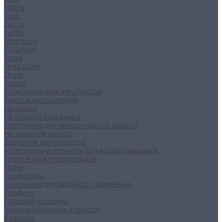
Hapro
Inno
Junior
Koffer
Neumann
PT Group
Sotra
Terra Drive
Thule
Yuago
Аксессуары для автобоксов
Крепеж велосипедов
На крышу
На крышку багажника
Крепление для велосипеда на фаркоп
На запасное колесо
Хранение велосипедов
Аксессуары и запчасти для велобагажников
Крепеж лыж и сноубордов
Thule
Аксессуары
Крепления для водного снаряжения
Серфинг
Грузовые корзины
Защита бамперов и пороги
Коврики