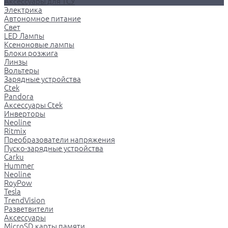
Аксессуары для ТСУ
Электрика
Автономное питание
Свет
LED Лампы
Ксеноновые лампы
Блоки розжига
Линзы
Вольтеры
Зарядные устройства
Ctek
Pandora
Аксессуары Ctek
Инверторы
Neoline
Ritmix
Преобразователи напряжения
Пуско-зарядные устройства
Carku
Hummer
Neoline
RoyPow
Tesla
TrendVision
Разветвители
Аксессуары
MicroSD карты памяти