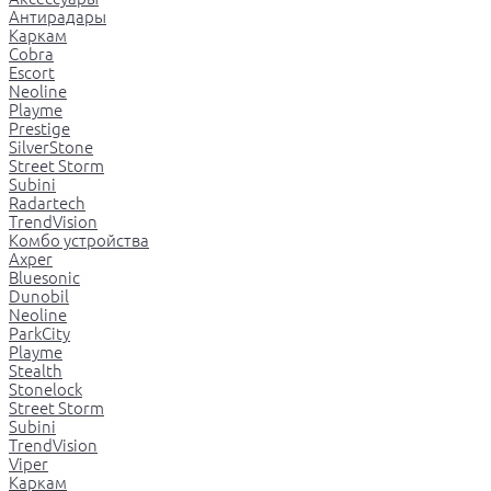
Антирадары
Каркам
Cobra
Escort
Neoline
Playme
Prestige
SilverStone
Street Storm
Subini
Radartech
TrendVision
Комбо устройства
Axper
Bluesonic
Dunobil
Neoline
ParkCity
Playme
Stealth
Stonelock
Street Storm
Subini
TrendVision
Viper
Каркам