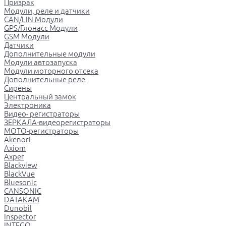
Призрак
Модули, реле и датчики
CAN/LIN Модули
GPS/Глонасс Модули
GSM Модули
Датчики
Дополнительные модули
Модули автозапуска
Модули моторного отсека
Дополнительные реле
Сирены
Центральный замок
Электроника
Видео- регистраторы
ЗЕРКАЛА-видеорегистраторы
МОТО-регистраторы
Akenori
Axiom
Axper
Blackview
BlackVue
Bluesonic
CANSONIC
DATAKAM
Dunobil
Inspector
INTEGO