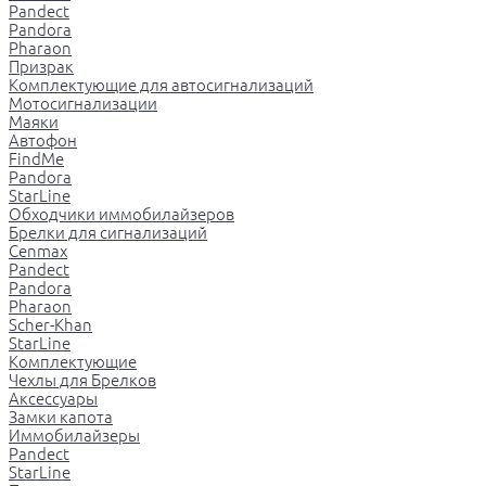
Pandect
Pandora
Pharaon
Призрак
Комплектующие для автосигнализаций
Мотосигнализации
Маяки
Автофон
FindMe
Pandora
StarLine
Обходчики иммобилайзеров
Брелки для сигнализаций
Cenmax
Pandect
Pandora
Pharaon
Scher-Khan
StarLine
Комплектующие
Чехлы для Брелков
Аксессуары
Замки капота
Иммобилайзеры
Pandect
StarLine