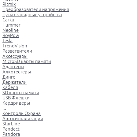
Ritmix
Преобразователи напряжения
Пуско-зарядные устройства
Carku
Hummer
Neoline
RoyPow
Tesla
TrendVision
Разветвители
Аксессуары
MicroSD карты памяти
Адаптеры
Алкотестеры
Динго
Держатели
Кабеля
SD карты памяти
USB Флешки
Кардридеры
...
Контроль Охрана
Автосигнализации
StarLine
Pandect
Pandora