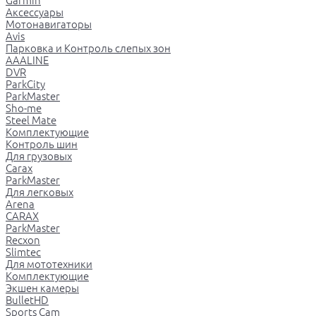
Garmin
Аксессуары
Мотонавигаторы
Avis
Парковка и Контроль слепых зон
AAALINE
DVR
ParkCity
ParkMaster
Sho-me
Steel Mate
Комплектующие
Контроль шин
Для грузовых
Carax
ParkMaster
Для легковых
Arena
CARAX
ParkMaster
Recxon
Slimtec
Для мототехники
Комплектующие
Экшен камеры
BulletHD
Sports Cam