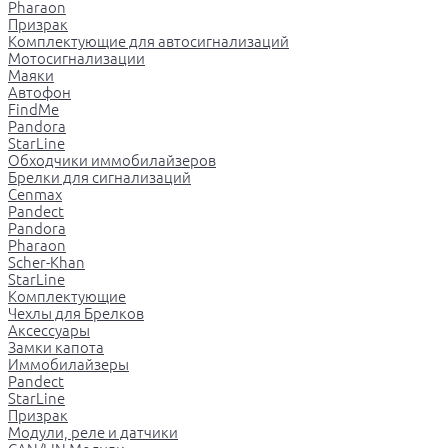
Pharaon
Призрак
Комплектующие для автосигнализаций
Мотосигнализации
Маяки
Автофон
FindMe
Pandora
StarLine
Обходчики иммобилайзеров
Брелки для сигнализаций
Cenmax
Pandect
Pandora
Pharaon
Scher-Khan
StarLine
Комплектующие
Чехлы для Брелков
Аксессуары
Замки капота
Иммобилайзеры
Pandect
StarLine
Призрак
Модули, реле и датчики