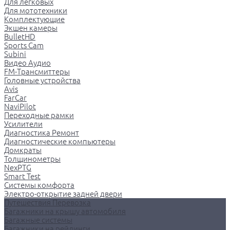
Для легковых
Для мототехники
Комплектующие
Экшен камеры
BulletHD
Sports Cam
Subini
Видео Аудио
FM-Трансмиттеры
Головные устройства
Avis
FarCar
NaviPilot
Переходные рамки
Усилители
Диагностика Ремонт
Диагностические компьютеры
Домкраты
Толщинометры
NexPTG
Smart Test
Системы комфорта
Электро-открытие задней двери
Путешествия Перевозка
Багажники на крышу автомобиля
Багажные системы
Багажники на рейлинги