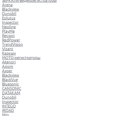
ЗЕРКАЛА-видеорегистраторы
Arena
Blackview
Dunobil
Eplutus
Inspector
Neoline
PlayMe
Recxon
RedPower
TrendVision
Vizant
Каркам
МОТО-регистраторы
Akenori
Axiom
Axper
Blackview
BlackVue
Bluesonic
CANSONIC
DATAKAM
Dunobil
Inspector
INTEGO
IROAD
Mio