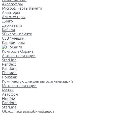
Аксессуары
MicroSD карты памяти
Адаптеры
Алкотестеры
Динго
Держатели
Кабеля
SD карты памяти
USB Флешки
Кардридеры
Контроль Охрана
Автосигнализации
StarLine
Pandect
Pandora
Pharaon
Призрак
Комплектующие для автосигнализаций
Мотосигнализации
Маяки
Автофон
FindMe
Pandora
StarLine
Обходчики иммобилайзеров