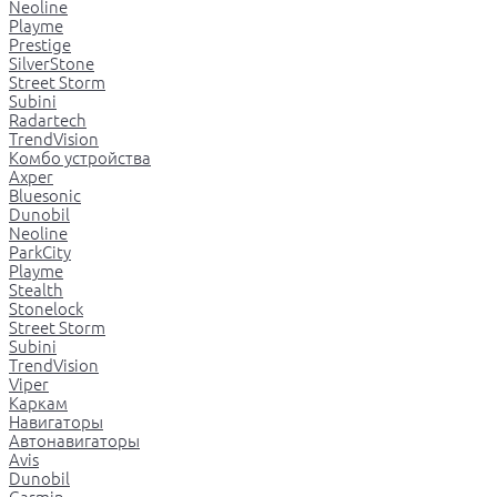
Neoline
Playme
Prestige
SilverStone
Street Storm
Subini
Radartech
TrendVision
Комбо устройства
Axper
Bluesonic
Dunobil
Neoline
ParkCity
Playme
Stealth
Stonelock
Street Storm
Subini
TrendVision
Viper
Каркам
Навигаторы
Автонавигаторы
Avis
Dunobil