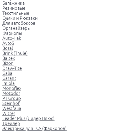
Багажника
Резиновые
Текстильные
Сумки и Рюкзаки
Для автобоксов
Органайзеры
Фаркопы
Auto-Hak
AvtoS
Bosal
Brink (Thule)
Baltex
Bizon
Draw-Tite
Galia
Garant
Imiola
Monoflex
Motodor
PT Group
Steinhof
Westfalia
Witter
Leader Plus (Лидер Плюс)
Трейлер
Электрика для ТСУ (Фаркопов)