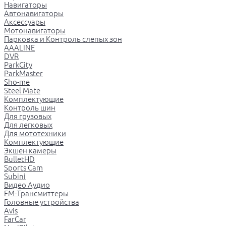
Навигаторы
Автонавигаторы
Аксессуары
Мотонавигаторы
Парковка и Контроль слепых зон
AAALINE
DVR
ParkCity
ParkMaster
Sho-me
Steel Mate
Комплектующие
Контроль шин
Для грузовых
Для легковых
Для мототехники
Комплектующие
Экшен камеры
BulletHD
Sports Cam
Subini
Видео Аудио
FM-Трансмиттеры
Головные устройства
Avis
FarCar