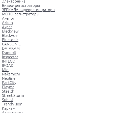
Электроника
Видео- регистраторы
ЗЕРКАЛА-видеорегистраторы
МОТО-регистраторы
Akenori
Axiom
Axper
Blackview
BlackVue
Bluesonic
CANSONIC
DATAKAM
Dunobil
Inspector
INTEGO
IROAD
Mio
Nakamichi
Neoline
ParkCity
Playme
Stealth
Street Storm
Subini
TrendVision
Каркам
Аксессуары