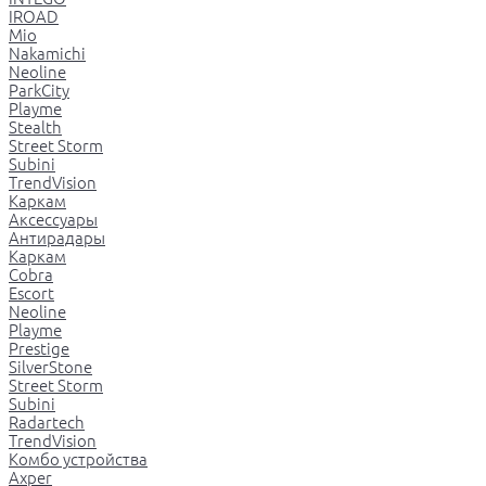
IROAD
Mio
Nakamichi
Neoline
ParkCity
Playme
Stealth
Street Storm
Subini
TrendVision
Каркам
Аксессуары
Антирадары
Каркам
Cobra
Escort
Neoline
Playme
Prestige
SilverStone
Street Storm
Subini
Radartech
TrendVision
Комбо устройства
Axper