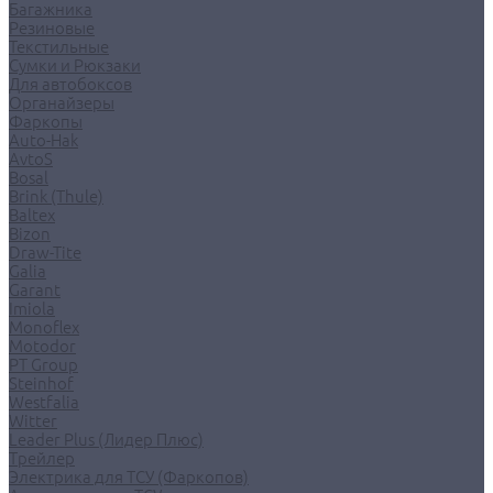
Багажника
Резиновые
Текстильные
Сумки и Рюкзаки
Для автобоксов
Органайзеры
Фаркопы
Auto-Hak
AvtoS
Bosal
Brink (Thule)
Baltex
Bizon
Draw-Tite
Galia
Garant
Imiola
Monoflex
Motodor
PT Group
Steinhof
Westfalia
Witter
Leader Plus (Лидер Плюс)
Трейлер
Электрика для ТСУ (Фаркопов)