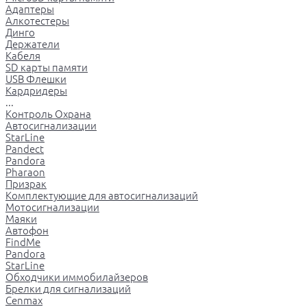
Адаптеры
Алкотестеры
Динго
Держатели
Кабеля
SD карты памяти
USB Флешки
Кардридеры
...
Контроль Охрана
Автосигнализации
StarLine
Pandect
Pandora
Pharaon
Призрак
Комплектующие для автосигнализаций
Мотосигнализации
Маяки
Автофон
FindMe
Pandora
StarLine
Обходчики иммобилайзеров
Брелки для сигнализаций
Cenmax