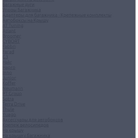
Багажные дуги
Упоры багажника
Адаптеры для багажника - Крепежные комплекты
Автобоксы на Крышу
AT Tuning
Atlant
Broomer
CYBORT
Fabbri
Farad
G3
Hakr
Hapro
Inno
Junior
Koffer
Neumann
PT Group
Sotra
Terra Drive
Thule
Yuago
Аксессуары для автобоксов
Крепеж велосипедов
На крышу
На крышку багажника