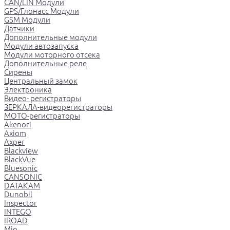
CAN/LIN Модули
GPS/Глонасс Модули
GSM Модули
Датчики
Дополнительные модули
Модули автозапуска
Модули моторного отсека
Дополнительные реле
Сирены
Центральный замок
Электроника
Видео- регистраторы
ЗЕРКАЛА-видеорегистраторы
МОТО-регистраторы
Akenori
Axiom
Axper
Blackview
BlackVue
Bluesonic
CANSONIC
DATAKAM
Dunobil
Inspector
INTEGO
IROAD
Mio