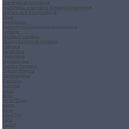
Хранение велосипедов
Аксессуары и запчасти для велобагажников
Крепеж лыж и сноубордов
Thule
Аксессуары
Крепления для водного снаряжения
Серфинг
Грузовые корзины
Защита бамперов и пороги
Коврики
Багажника
Резиновые
Текстильные
Сумки и Рюкзаки
Для автобоксов
Органайзеры
Фаркопы
Auto-Hak
AvtoS
Bosal
Brink (Thule)
Baltex
Bizon
Draw-Tite
Galia
Garant