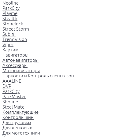
Neoline
ParkCity
Playme
Stealth
Stonelock
Street Storm
Subini
TrendVision
Viper
Каркам
Навигаторы
Автонавигаторы
Аксессуары
Мотонавигаторы
Парковка и Контроль слепых зон
AAALINE
DVR
ParkCity
ParkMaster
Sho-me
Steel Mate
Комплектующие
Контроль шин
Для грузовых
Для легковых
Для мототехники