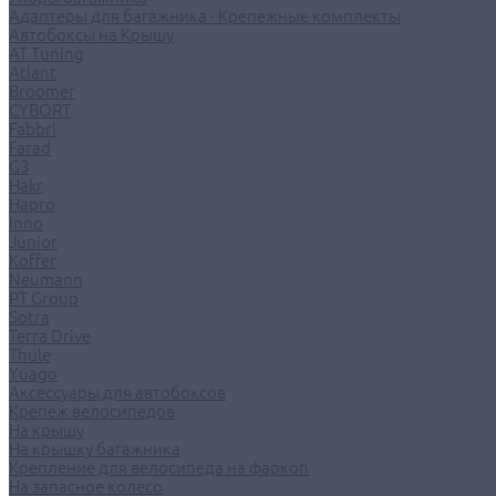
Адаптеры для багажника - Крепежные комплекты
Автобоксы на Крышу
AT Tuning
Atlant
Broomer
CYBORT
Fabbri
Farad
G3
Hakr
Hapro
Inno
Junior
Koffer
Neumann
PT Group
Sotra
Terra Drive
Thule
Yuago
Аксессуары для автобоксов
Крепеж велосипедов
На крышу
На крышку багажника
Крепление для велосипеда на фаркоп
На запасное колесо