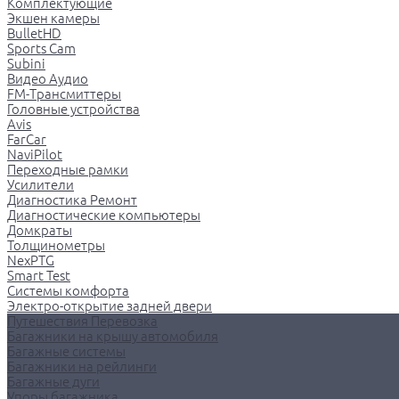
Комплектующие
Экшен камеры
BulletHD
Sports Cam
Subini
Видео Аудио
FM-Трансмиттеры
Головные устройства
Avis
FarCar
NaviPilot
Переходные рамки
Усилители
Диагностика Ремонт
Диагностические компьютеры
Домкраты
Толщинометры
NexPTG
Smart Test
Системы комфорта
Электро-открытие задней двери
Путешествия Перевозка
Багажники на крышу автомобиля
Багажные системы
Багажники на рейлинги
Багажные дуги
Упоры багажника