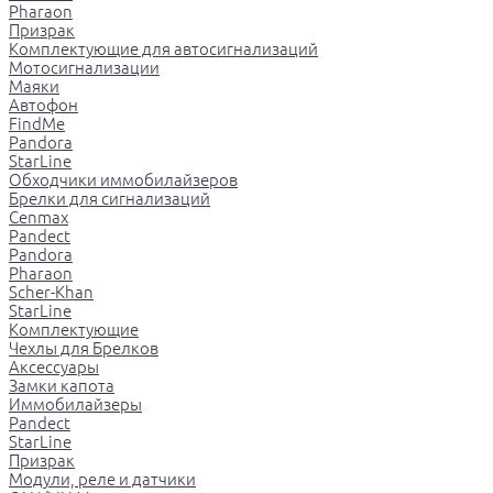
Pharaon
Призрак
Комплектующие для автосигнализаций
Мотосигнализации
Маяки
Автофон
FindMe
Pandora
StarLine
Обходчики иммобилайзеров
Брелки для сигнализаций
Cenmax
Pandect
Pandora
Pharaon
Scher-Khan
StarLine
Комплектующие
Чехлы для Брелков
Аксессуары
Замки капота
Иммобилайзеры
Pandect
StarLine
Призрак
Модули, реле и датчики