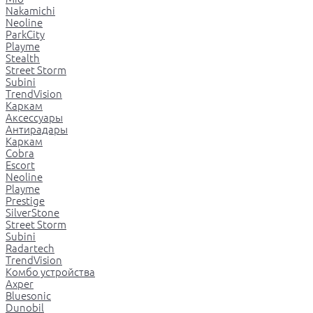
Nakamichi
Neoline
ParkCity
Playme
Stealth
Street Storm
Subini
TrendVision
Каркам
Аксессуары
Антирадары
Каркам
Cobra
Escort
Neoline
Playme
Prestige
SilverStone
Street Storm
Subini
Radartech
TrendVision
Комбо устройства
Axper
Bluesonic
Dunobil