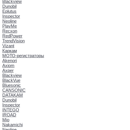
Blackview
Dunobil
Eplutus
Inspector
Neoline
PlayMe
Recxon
RedPower
TrendVision
Vizant
Каркам
МОТО-регистраторы
Akenori
Axiom
Axper
Blackview
BlackVue
Bluesonic
CANSONIC
DATAKAM
Dunobil
Inspector
INTEGO
IROAD
Mio
Nakamichi
Neoline