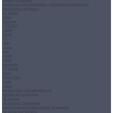
Упоры багажника
Адаптеры для багажника - Крепежные комплекты
Автобоксы на Крышу
AT Tuning
Atlant
Broomer
CYBORT
Fabbri
Farad
G3
Hakr
Hapro
Inno
Junior
Koffer
Neumann
PT Group
Sotra
Terra Drive
Thule
Yuago
Аксессуары для автобоксов
Крепеж велосипедов
На крышу
На крышку багажника
Крепление для велосипеда на фаркоп
На запасное колесо