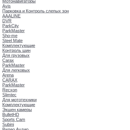
Мотонавигаторы
Avis
Парковка и Контроль слепых зон
AAALINE
DVR
ParkCity
ParkMaster
Sho-me
Steel Mate
Комплектующие
Контроль шин
Для грузовых
Carax
ParkMaster
Для легковых
Arena
CARAX
ParkMaster
Recxon
Slimtec
Для мототехники
Комплектующие
Экшен камеры
BulletHD
Sports Cam
Subini
Видео Аудио