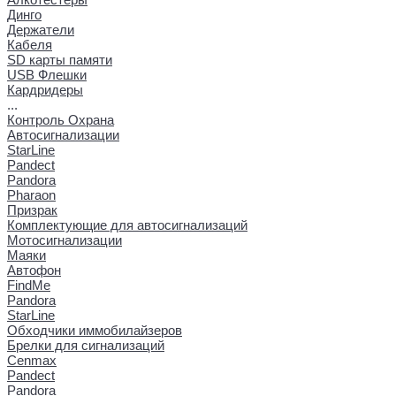
Динго
Держатели
Кабеля
SD карты памяти
USB Флешки
Кардридеры
...
Контроль Охрана
Автосигнализации
StarLine
Pandect
Pandora
Pharaon
Призрак
Комплектующие для автосигнализаций
Мотосигнализации
Маяки
Автофон
FindMe
Pandora
StarLine
Обходчики иммобилайзеров
Брелки для сигнализаций
Cenmax
Pandect
Pandora