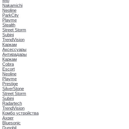
Mio
Nakamichi
Neoline
ParkCity
Playme
Stealth
Street Storm
Subini
TrendVision
Каркам
Аксессуары
Антирадары
Каркам
Cobra
Escort
Neoline
Playme
Prestige
SilverStone
Street Storm
Subini
Radartech
TrendVision
Комбо устройства
Axper
Bluesonic
Dunobil