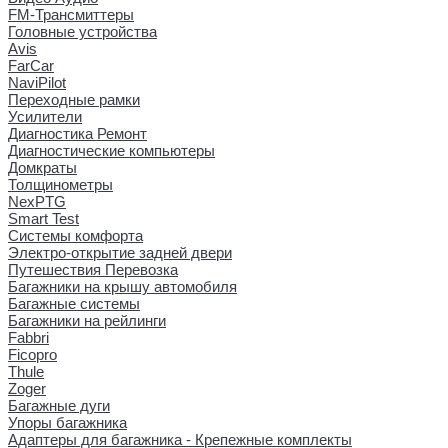
FM-Трансмиттеры
Головные устройства
Avis
FarCar
NaviPilot
Переходные рамки
Усилители
Диагностика Ремонт
Диагностические компьютеры
Домкраты
Толщинометры
NexPTG
Smart Test
Системы комфорта
Электро-открытие задней двери
Путешествия Перевозка
Багажники на крышу автомобиля
Багажные системы
Багажники на рейлинги
Fabbri
Ficopro
Thule
Zoger
Багажные дуги
Упоры багажника
Адаптеры для багажника - Крепежные комплекты