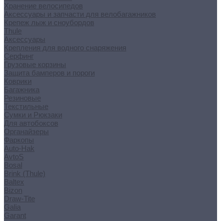
Хранение велосипедов
Аксессуары и запчасти для велобагажников
Крепеж лыж и сноубордов
Thule
Аксессуары
Крепления для водного снаряжения
Серфинг
Грузовые корзины
Защита бамперов и пороги
Коврики
Багажника
Резиновые
Текстильные
Сумки и Рюкзаки
Для автобоксов
Органайзеры
Фаркопы
Auto-Hak
AvtoS
Bosal
Brink (Thule)
Baltex
Bizon
Draw-Tite
Galia
Garant