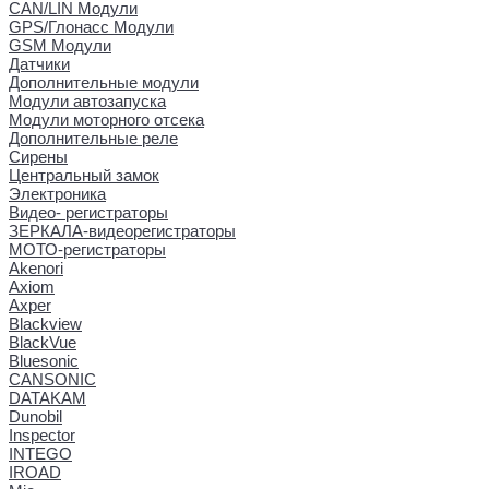
CAN/LIN Модули
GPS/Глонасс Модули
GSM Модули
Датчики
Дополнительные модули
Модули автозапуска
Модули моторного отсека
Дополнительные реле
Сирены
Центральный замок
Электроника
Видео- регистраторы
ЗЕРКАЛА-видеорегистраторы
МОТО-регистраторы
Akenori
Axiom
Axper
Blackview
BlackVue
Bluesonic
CANSONIC
DATAKAM
Dunobil
Inspector
INTEGO
IROAD