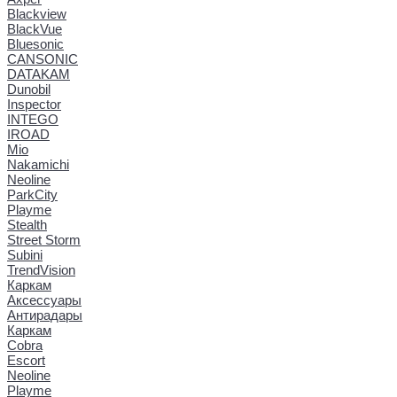
Blackview
BlackVue
Bluesonic
CANSONIC
DATAKAM
Dunobil
Inspector
INTEGO
IROAD
Mio
Nakamichi
Neoline
ParkCity
Playme
Stealth
Street Storm
Subini
TrendVision
Каркам
Аксессуары
Антирадары
Каркам
Cobra
Escort
Neoline
Playme