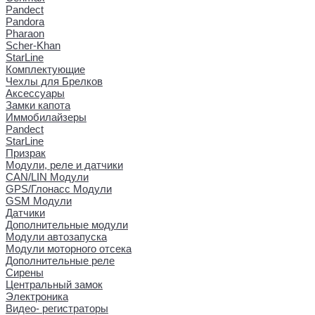
Pandect
Pandora
Pharaon
Scher-Khan
StarLine
Комплектующие
Чехлы для Брелков
Аксессуары
Замки капота
Иммобилайзеры
Pandect
StarLine
Призрак
Модули, реле и датчики
CAN/LIN Модули
GPS/Глонасс Модули
GSM Модули
Датчики
Дополнительные модули
Модули автозапуска
Модули моторного отсека
Дополнительные реле
Сирены
Центральный замок
Электроника
Видео- регистраторы