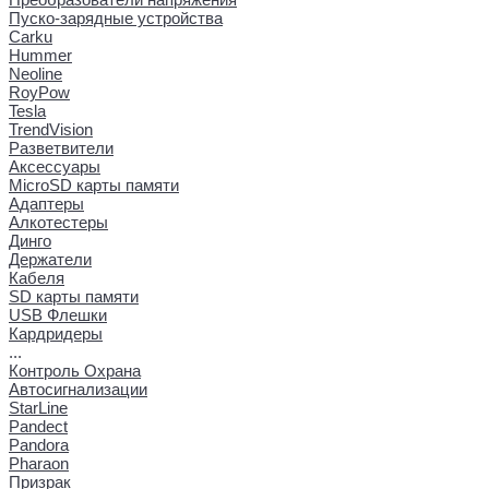
Пуско-зарядные устройства
Carku
Hummer
Neoline
RoyPow
Tesla
TrendVision
Разветвители
Аксессуары
MicroSD карты памяти
Адаптеры
Алкотестеры
Динго
Держатели
Кабеля
SD карты памяти
USB Флешки
Кардридеры
...
Контроль Охрана
Автосигнализации
StarLine
Pandect
Pandora
Pharaon
Призрак