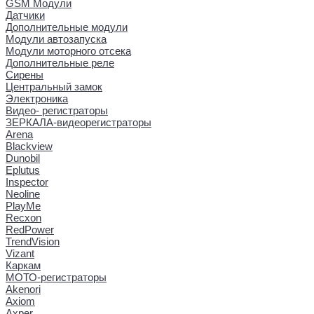
GSM Модули
Датчики
Дополнительные модули
Модули автозапуска
Модули моторного отсека
Дополнительные реле
Сирены
Центральный замок
Электроника
Видео- регистраторы
ЗЕРКАЛА-видеорегистраторы
Arena
Blackview
Dunobil
Eplutus
Inspector
Neoline
PlayMe
Recxon
RedPower
TrendVision
Vizant
Каркам
МОТО-регистраторы
Akenori
Axiom
Axper