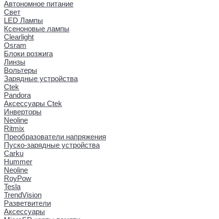
Автономное питание
Свет
LED Лампы
Ксеноновые лампы
Clearlight
Osram
Блоки розжига
Линзы
Вольтеры
Зарядные устройства
Ctek
Pandora
Аксессуары Ctek
Инверторы
Neoline
Ritmix
Преобразователи напряжения
Пуско-зарядные устройства
Carku
Hummer
Neoline
RoyPow
Tesla
TrendVision
Разветвители
Аксессуары