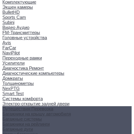
Комплектующие
Экшен камеры
BulletHD
Sports Cam
Subini
Видео Аудио
FM-Трансмиттеры
Головные устройства
Avis
FarCar
NaviPilot
Переходные рамки
Усилители
Диагностика Ремонт
Диагностические компьютеры
Домкраты
Толщинометры
NexPTG
Smart Test
Системы комфорта
Электро-открытие задней двери
Путешествия Перевозка
Багажники на крышу автомобиля
Багажные системы
Багажники на рейлинги
Багажные дуги