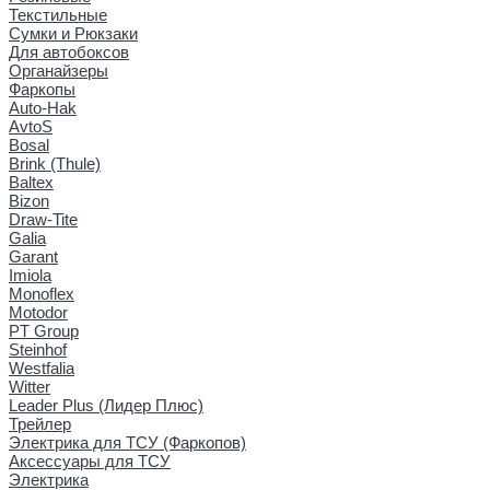
Текстильные
Сумки и Рюкзаки
Для автобоксов
Органайзеры
Фаркопы
Auto-Hak
AvtoS
Bosal
Brink (Thule)
Baltex
Bizon
Draw-Tite
Galia
Garant
Imiola
Monoflex
Motodor
PT Group
Steinhof
Westfalia
Witter
Leader Plus (Лидер Плюс)
Трейлер
Электрика для ТСУ (Фаркопов)
Аксессуары для ТСУ
Электрика