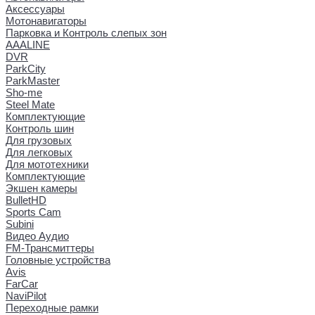
Аксессуары
Мотонавигаторы
Парковка и Контроль слепых зон
AAALINE
DVR
ParkCity
ParkMaster
Sho-me
Steel Mate
Комплектующие
Контроль шин
Для грузовых
Для легковых
Для мототехники
Комплектующие
Экшен камеры
BulletHD
Sports Cam
Subini
Видео Аудио
FM-Трансмиттеры
Головные устройства
Avis
FarCar
NaviPilot
Переходные рамки