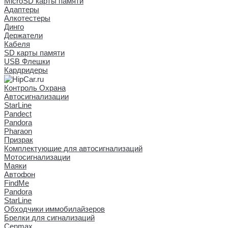
MicroSD карты памяти
Адаптеры
Алкотестеры
Динго
Держатели
Кабеля
SD карты памяти
USB Флешки
Кардридеры
Контроль Охрана
Автосигнализации
StarLine
Pandect
Pandora
Pharaon
Призрак
Комплектующие для автосигнализаций
Мотосигнализации
Маяки
Автофон
FindMe
Pandora
StarLine
Обходчики иммобилайзеров
Брелки для сигнализаций
Cenmax