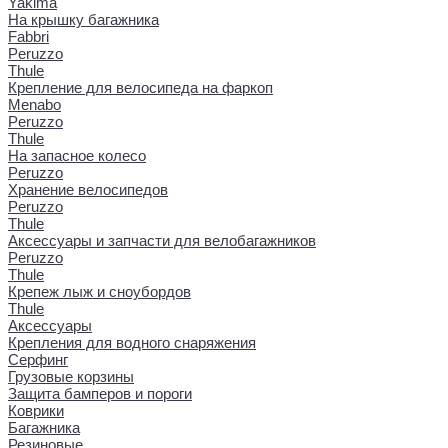
Yakima
На крышку багажника
Fabbri
Peruzzo
Thule
Крепление для велосипеда на фаркоп
Menabo
Peruzzo
Thule
На запасное колесо
Peruzzo
Хранение велосипедов
Peruzzo
Thule
Аксессуары и запчасти для велобагажников
Peruzzo
Thule
Крепеж лыж и сноубордов
Thule
Аксессуары
Крепления для водного снаряжения
Серфинг
Грузовые корзины
Защита бамперов и пороги
Коврики
Багажника
Резиновые