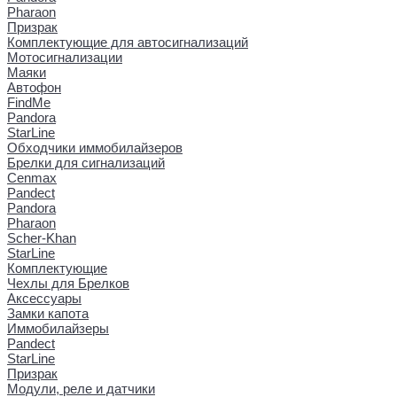
Pharaon
Призрак
Комплектующие для автосигнализаций
Мотосигнализации
Маяки
Автофон
FindMe
Pandora
StarLine
Обходчики иммобилайзеров
Брелки для сигнализаций
Cenmax
Pandect
Pandora
Pharaon
Scher-Khan
StarLine
Комплектующие
Чехлы для Брелков
Аксессуары
Замки капота
Иммобилайзеры
Pandect
StarLine
Призрак
Модули, реле и датчики