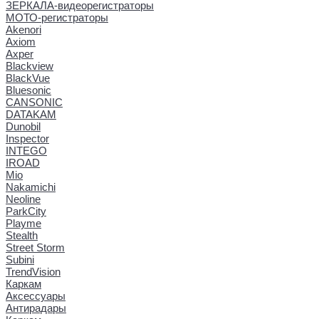
ЗЕРКАЛА-видеорегистраторы
МОТО-регистраторы
Akenori
Axiom
Axper
Blackview
BlackVue
Bluesonic
CANSONIC
DATAKAM
Dunobil
Inspector
INTEGO
IROAD
Mio
Nakamichi
Neoline
ParkCity
Playme
Stealth
Street Storm
Subini
TrendVision
Каркам
Аксессуары
Антирадары