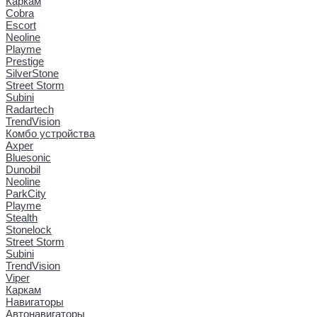
Каркам
Cobra
Escort
Neoline
Playme
Prestige
SilverStone
Street Storm
Subini
Radartech
TrendVision
Комбо устройства
Axper
Bluesonic
Dunobil
Neoline
ParkCity
Playme
Stealth
Stonelock
Street Storm
Subini
TrendVision
Viper
Каркам
Навигаторы
Автонавигаторы