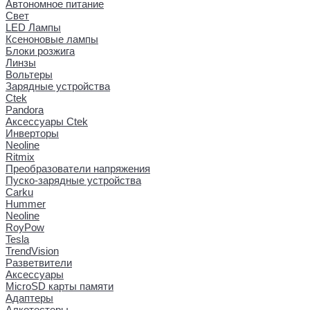
Автономное питание
Свет
LED Лампы
Ксеноновые лампы
Блоки розжига
Линзы
Вольтеры
Зарядные устройства
Ctek
Pandora
Аксессуары Ctek
Инверторы
Neoline
Ritmix
Преобразователи напряжения
Пуско-зарядные устройства
Carku
Hummer
Neoline
RoyPow
Tesla
TrendVision
Разветвители
Аксессуары
MicroSD карты памяти
Адаптеры
Алкотестеры