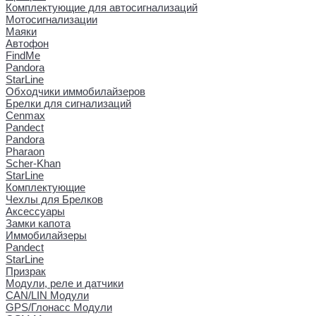
Комплектующие для автосигнализаций
Мотосигнализации
Маяки
Автофон
FindMe
Pandora
StarLine
Обходчики иммобилайзеров
Брелки для сигнализаций
Cenmax
Pandect
Pandora
Pharaon
Scher-Khan
StarLine
Комплектующие
Чехлы для Брелков
Аксессуары
Замки капота
Иммобилайзеры
Pandect
StarLine
Призрак
Модули, реле и датчики
CAN/LIN Модули
GPS/Глонасс Модули