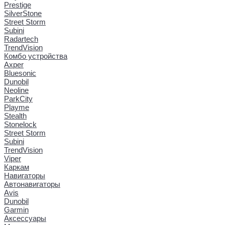
Prestige
SilverStone
Street Storm
Subini
Radartech
TrendVision
Комбо устройства
Axper
Bluesonic
Dunobil
Neoline
ParkCity
Playme
Stealth
Stonelock
Street Storm
Subini
TrendVision
Viper
Каркам
Навигаторы
Автонавигаторы
Avis
Dunobil
Garmin
Аксессуары