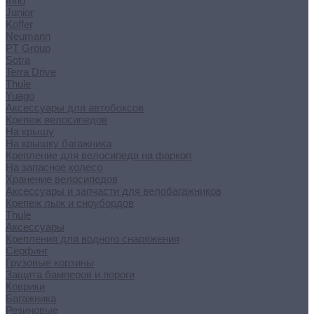
Inno
Junior
Koffer
Neumann
PT Group
Sotra
Terra Drive
Thule
Yuago
Аксессуары для автобоксов
Крепеж велосипедов
На крышу
На крышку багажника
Крепление для велосипеда на фаркоп
На запасное колесо
Хранение велосипедов
Аксессуары и запчасти для велобагажников
Крепеж лыж и сноубордов
Thule
Аксессуары
Крепления для водного снаряжения
Серфинг
Грузовые корзины
Защита бамперов и пороги
Коврики
Багажника
Резиновые