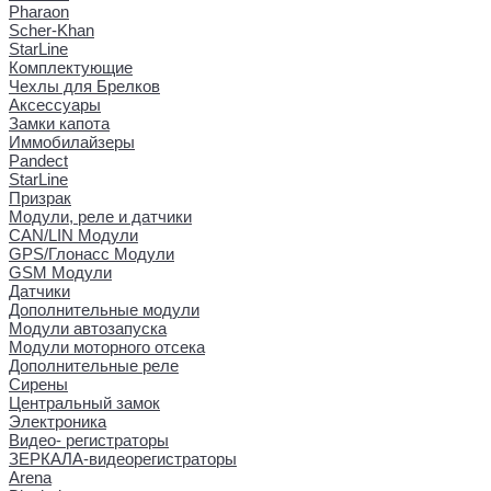
Pharaon
Scher-Khan
StarLine
Комплектующие
Чехлы для Брелков
Аксессуары
Замки капота
Иммобилайзеры
Pandect
StarLine
Призрак
Модули, реле и датчики
CAN/LIN Модули
GPS/Глонасс Модули
GSM Модули
Датчики
Дополнительные модули
Модули автозапуска
Модули моторного отсека
Дополнительные реле
Сирены
Центральный замок
Электроника
Видео- регистраторы
ЗЕРКАЛА-видеорегистраторы
Arena