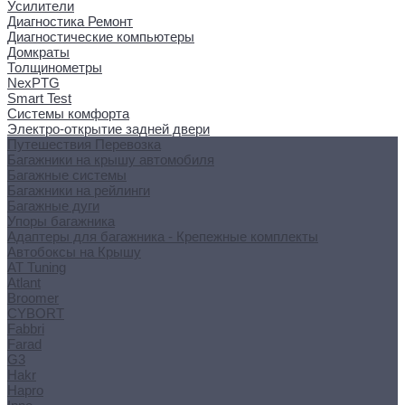
Усилители
Диагностика Ремонт
Диагностические компьютеры
Домкраты
Толщинометры
NexPTG
Smart Test
Системы комфорта
Электро-открытие задней двери
Путешествия Перевозка
Багажники на крышу автомобиля
Багажные системы
Багажники на рейлинги
Багажные дуги
Упоры багажника
Адаптеры для багажника - Крепежные комплекты
Автобоксы на Крышу
AT Tuning
Atlant
Broomer
CYBORT
Fabbri
Farad
G3
Hakr
Hapro