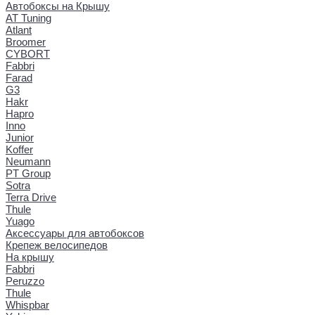
Автобоксы на Крышу
AT Tuning
Atlant
Broomer
CYBORT
Fabbri
Farad
G3
Hakr
Hapro
Inno
Junior
Koffer
Neumann
PT Group
Sotra
Terra Drive
Thule
Yuago
Аксессуары для автобоксов
Крепеж велосипедов
На крышу
Fabbri
Peruzzo
Thule
Whispbar