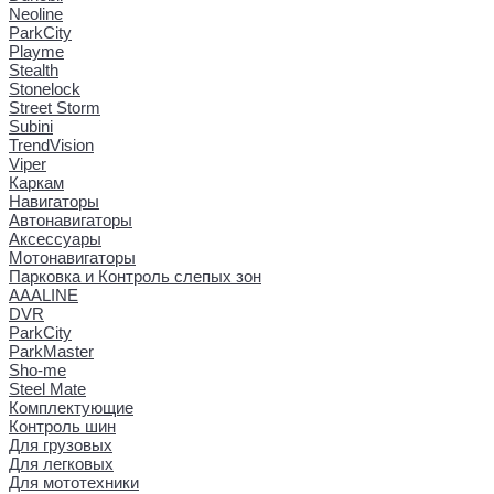
Neoline
ParkCity
Playme
Stealth
Stonelock
Street Storm
Subini
TrendVision
Viper
Каркам
Навигаторы
Автонавигаторы
Аксессуары
Мотонавигаторы
Парковка и Контроль слепых зон
AAALINE
DVR
ParkCity
ParkMaster
Sho-me
Steel Mate
Комплектующие
Контроль шин
Для грузовых
Для легковых
Для мототехники