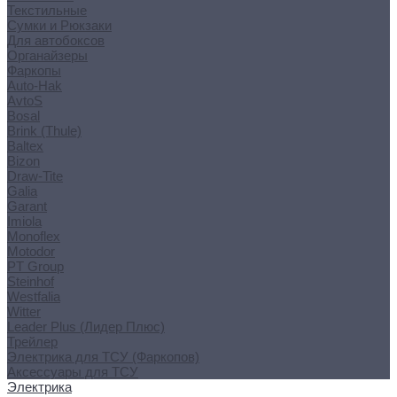
Текстильные
Сумки и Рюкзаки
Для автобоксов
Органайзеры
Фаркопы
Auto-Hak
AvtoS
Bosal
Brink (Thule)
Baltex
Bizon
Draw-Tite
Galia
Garant
Imiola
Monoflex
Motodor
PT Group
Steinhof
Westfalia
Witter
Leader Plus (Лидер Плюс)
Трейлер
Электрика для ТСУ (Фаркопов)
Аксессуары для ТСУ
Электрика