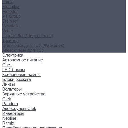
Imiola
Monoflex
Motodor
PT Group
Steinhof
Westfalia
Witter
Leader Plus (Лидер Плюс)
Трейлер
Электрика для ТСУ (Фаркопов)
Аксессуары для ТСУ
Электрика
Автономное питание
Свет
LED Лампы
Ксеноновые лампы
Блоки розжига
Линзы
Вольтеры
Зарядные устройства
Ctek
Pandora
Аксессуары Ctek
Инверторы
Neoline
Ritmix
Преобразователи напряжения