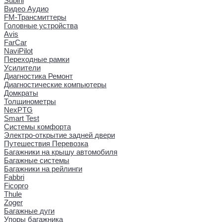
Subini
Видео Аудио
FM-Трансмиттеры
Головные устройства
Avis
FarCar
NaviPilot
Переходные рамки
Усилители
Диагностика Ремонт
Диагностические компьютеры
Домкраты
Толщинометры
NexPTG
Smart Test
Системы комфорта
Электро-открытие задней двери
Путешествия Перевозка
Багажники на крышу автомобиля
Багажные системы
Багажники на рейлинги
Fabbri
Ficopro
Thule
Zoger
Багажные дуги
Упоры багажника