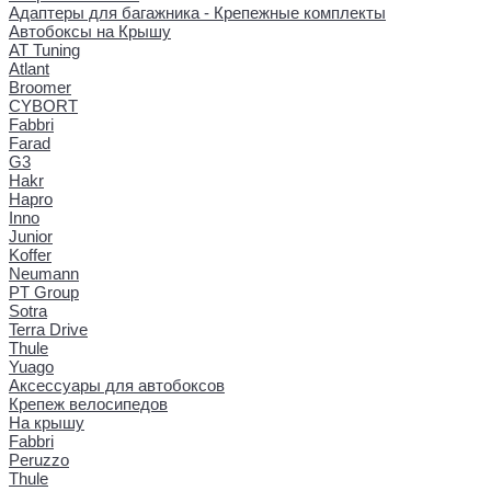
Адаптеры для багажника - Крепежные комплекты
Автобоксы на Крышу
AT Tuning
Atlant
Broomer
CYBORT
Fabbri
Farad
G3
Hakr
Hapro
Inno
Junior
Koffer
Neumann
PT Group
Sotra
Terra Drive
Thule
Yuago
Аксессуары для автобоксов
Крепеж велосипедов
На крышу
Fabbri
Peruzzo
Thule