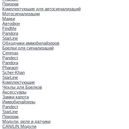
Призрак
Комплектующие для автосигнализаций
Мотосигнализации
Маяки
Автофон
FindMe
Pandora
StarLine
Обходчики иммобилайзеров
Брелки для сигнализаций
Cenmax
Pandect
Pandora
Pharaon
Scher-Khan
StarLine
Комплектующие
Чехлы для Брелков
Аксессуары
Замки капота
Иммобилайзеры
Pandect
StarLine
Призрак
Модули, реле и датчики
CAN/LIN Модули