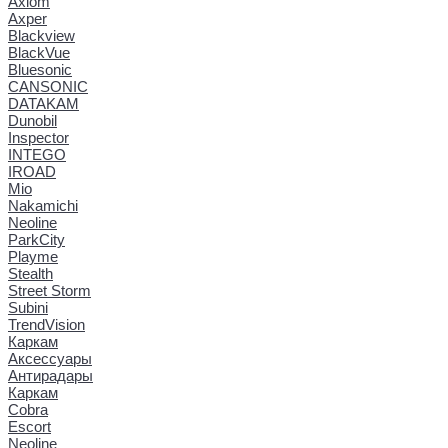
Axiom
Axper
Blackview
BlackVue
Bluesonic
CANSONIC
DATAKAM
Dunobil
Inspector
INTEGO
IROAD
Mio
Nakamichi
Neoline
ParkCity
Playme
Stealth
Street Storm
Subini
TrendVision
Каркам
Аксессуары
Антирадары
Каркам
Cobra
Escort
Neoline