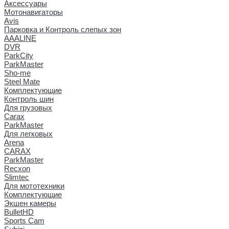
Аксессуары
Мотонавигаторы
Avis
Парковка и Контроль слепых зон
AAALINE
DVR
ParkCity
ParkMaster
Sho-me
Steel Mate
Комплектующие
Контроль шин
Для грузовых
Carax
ParkMaster
Для легковых
Arena
CARAX
ParkMaster
Recxon
Slimtec
Для мототехники
Комплектующие
Экшен камеры
BulletHD
Sports Cam