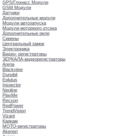
GPS/Глонасс Модули
GSM Модули
Датчики
Дополнительные модули
Модули автозапуска
Модули моторного отсека
Дополнительные реле
Сирены
Центральный замок
Электроника
Видео- регистраторы
ЗЕРКАЛА-видеорегистраторы
Arena
Blackview
Dunobil
Eplutus
Inspector
Neoline
PlayMe
Recxon
RedPower
TrendVision
Vizant
Каркам
МОТО-регистраторы
Akenori