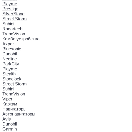
Playme
Prestige
SilverStone
Street Storm
Subini
Radartech
TrendVision
Комбо устройства
Axper
Bluesonic
Dunobil
Neoline
ParkCity
Playme
Stealth
Stonelock
Street Storm
Subini
TrendVision
Viper
Каркам
Навигаторы
Автонавигаторы
Avis
Dunobil
Garmin