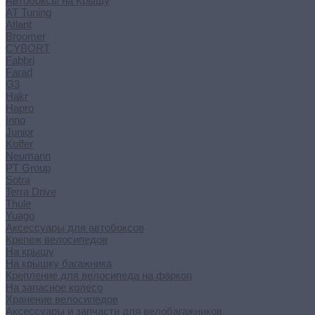
Автобоксы на Крышу
AT Tuning
Atlant
Broomer
CYBORT
Fabbri
Farad
G3
Hakr
Hapro
Inno
Junior
Koffer
Neumann
PT Group
Sotra
Terra Drive
Thule
Yuago
Аксессуары для автобоксов
Крепеж велосипедов
На крышу
На крышку багажника
Крепление для велосипеда на фаркоп
На запасное колесо
Хранение велосипедов
Аксессуары и запчасти для велобагажников