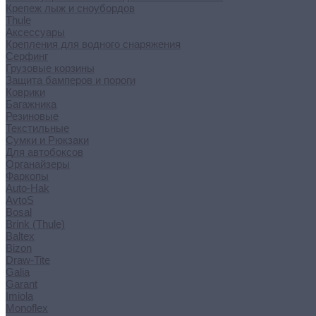
Крепеж лыж и сноубордов
Thule
Аксессуары
Крепления для водного снаряжения
Серфинг
Грузовые корзины
Защита бамперов и пороги
Коврики
Багажника
Резиновые
Текстильные
Сумки и Рюкзаки
Для автобоксов
Органайзеры
Фаркопы
Auto-Hak
AvtoS
Bosal
Brink (Thule)
Baltex
Bizon
Draw-Tite
Galia
Garant
Imiola
Monoflex