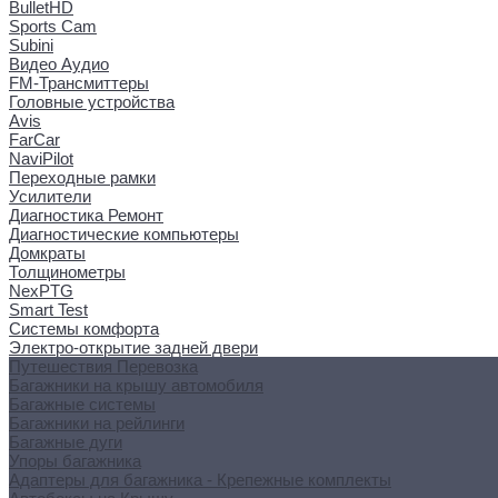
BulletHD
Sports Cam
Subini
Видео Аудио
FM-Трансмиттеры
Головные устройства
Avis
FarCar
NaviPilot
Переходные рамки
Усилители
Диагностика Ремонт
Диагностические компьютеры
Домкраты
Толщинометры
NexPTG
Smart Test
Системы комфорта
Электро-открытие задней двери
Путешествия Перевозка
Багажники на крышу автомобиля
Багажные системы
Багажники на рейлинги
Багажные дуги
Упоры багажника
Адаптеры для багажника - Крепежные комплекты