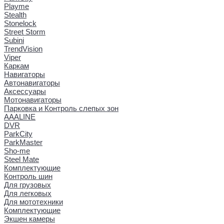
Playme
Stealth
Stonelock
Street Storm
Subini
TrendVision
Viper
Каркам
Навигаторы
Автонавигаторы
Аксессуары
Мотонавигаторы
Парковка и Контроль слепых зон
AAALINE
DVR
ParkCity
ParkMaster
Sho-me
Steel Mate
Комплектующие
Контроль шин
Для грузовых
Для легковых
Для мототехники
Комплектующие
Экшен камеры