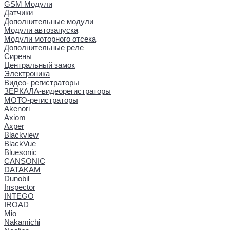
GSM Модули
Датчики
Дополнительные модули
Модули автозапуска
Модули моторного отсека
Дополнительные реле
Сирены
Центральный замок
Электроника
Видео- регистраторы
ЗЕРКАЛА-видеорегистраторы
МОТО-регистраторы
Akenori
Axiom
Axper
Blackview
BlackVue
Bluesonic
CANSONIC
DATAKAM
Dunobil
Inspector
INTEGO
IROAD
Mio
Nakamichi