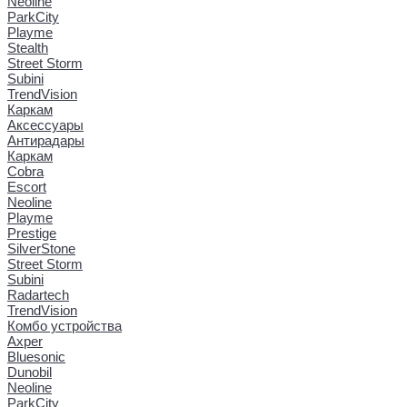
Neoline
ParkCity
Playme
Stealth
Street Storm
Subini
TrendVision
Каркам
Аксессуары
Антирадары
Каркам
Cobra
Escort
Neoline
Playme
Prestige
SilverStone
Street Storm
Subini
Radartech
TrendVision
Комбо устройства
Axper
Bluesonic
Dunobil
Neoline
ParkCity