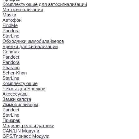
Комплектующие для автосигнализаций
Мотосигнализации
Маяки
Автофон
FindMe
Pandora
StarLine
Обходчики иммобилайзеров
Брелки для сигнализаций
Cenmax
Pandect
Pandora
Pharaon
Scher-Khan
StarLine
Комплектующие
Чехлы для Брелков
Аксессуары
Замки капота
Иммобилайзеры
Pandect
StarLine
Призрак
Модули, реле и датчики
CAN/LIN Модули
GPS/Глонасс Модули