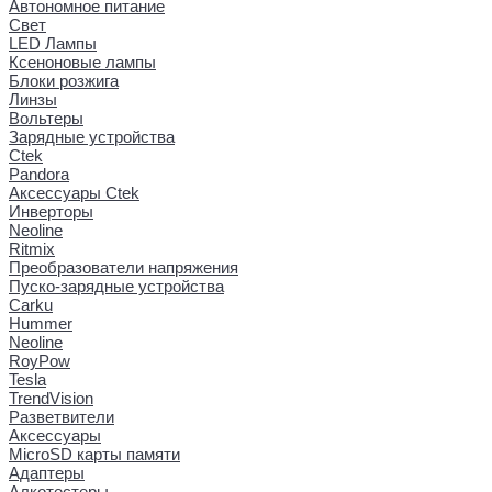
Автономное питание
Свет
LED Лампы
Ксеноновые лампы
Блоки розжига
Линзы
Вольтеры
Зарядные устройства
Ctek
Pandora
Аксессуары Ctek
Инверторы
Neoline
Ritmix
Преобразователи напряжения
Пуско-зарядные устройства
Carku
Hummer
Neoline
RoyPow
Tesla
TrendVision
Разветвители
Аксессуары
MicroSD карты памяти
Адаптеры
Алкотестеры