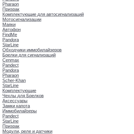
Pharaon
Призрак
Комплектующие для автосигнализаций
Мотосигнализации
Маяки
Автофон
FindMe
Pandora
StarLine
Обходчики иммобилайзеров
Брелки для сигнализаций
Cenmax
Pandect
Pandora
Pharaon
Scher-Khan
StarLine
Комплектующие
Чехлы для Брелков
Аксессуары
Замки капота
Иммобилайзеры
Pandect
StarLine
Призрак
Модули, реле и датчики