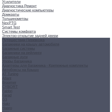
Усилители
Диагностика Ремонт
Диагностические компьютеры
Домкраты
Толщинометры
NexPTG
Smart Test
Системы комфорта
Электро-открытие задней двери
Путешествия Перевозка
Багажники на крышу автомобиля
Багажные системы
Багажники на рейлинги
Багажные дуги
Упоры багажника
Адаптеры для багажника - Крепежные комплекты
Автобоксы на Крышу
AT Tuning
Atlant
Broomer
CYBORT
Fabbri
Farad
G3
Hakr
Hapro