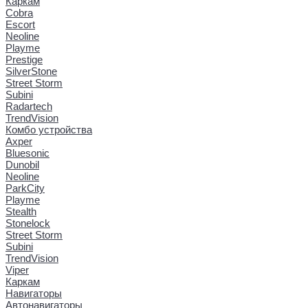
Каркам
Cobra
Escort
Neoline
Playme
Prestige
SilverStone
Street Storm
Subini
Radartech
TrendVision
Комбо устройства
Axper
Bluesonic
Dunobil
Neoline
ParkCity
Playme
Stealth
Stonelock
Street Storm
Subini
TrendVision
Viper
Каркам
Навигаторы
Автонавигаторы