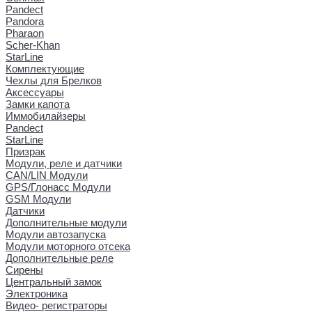
Pandect
Pandora
Pharaon
Scher-Khan
StarLine
Комплектующие
Чехлы для Брелков
Аксессуары
Замки капота
Иммобилайзеры
Pandect
StarLine
Призрак
Модули, реле и датчики
CAN/LIN Модули
GPS/Глонасс Модули
GSM Модули
Датчики
Дополнительные модули
Модули автозапуска
Модули моторного отсека
Дополнительные реле
Сирены
Центральный замок
Электроника
Видео- регистраторы