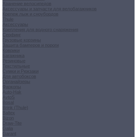
Хранение велосипедов
Аксессуары и запчасти для велобагажников
Крепеж лыж и сноубордов
Thule
Аксессуары
Крепления для водного снаряжения
Серфинг
Грузовые корзины
Защита бамперов и пороги
Коврики
Багажника
Резиновые
Текстильные
Сумки и Рюкзаки
Для автобоксов
Органайзеры
Фаркопы
Auto-Hak
AvtoS
Bosal
Brink (Thule)
Baltex
Bizon
Draw-Tite
Galia
Garant