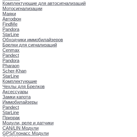
Комплектующие для автосигнализаций
Мотосигнализации
Маяки
Автофон
FindMe
Pandora
StarLine
Обходчики иммобилайзеров
Брелки для сигнализаций
Cenmax
Pandect
Pandora
Pharaon
Scher-Khan
StarLine
Комплектующие
Чехлы для Брелков
Аксессуары
Замки капота
Иммобилайзеры
Pandect
StarLine
Призрак
Модули, реле и датчики
CAN/LIN Модули
GPS/Глонасс Модули