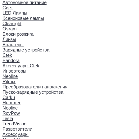
Автономное питание
Свет
LED Лампы
Ксеноновые лампы
Clearlight
Osram
Блоки розжига
Линзы
Вольтеры
Зарядные устройства
Ctek
Pandora
Аксессуары Ctek
Инверторы
Neoline
Ritmix
Преобразователи напряжения
Пуско-зарядные устройства
Carku
Hummer
Neoline
RoyPow
Tesla
TrendVision
Разветвители
Аксессуары