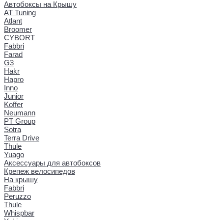
Автобоксы на Крышу
AT Tuning
Atlant
Broomer
CYBORT
Fabbri
Farad
G3
Hakr
Hapro
Inno
Junior
Koffer
Neumann
PT Group
Sotra
Terra Drive
Thule
Yuago
Аксессуары для автобоксов
Крепеж велосипедов
На крышу
Fabbri
Peruzzo
Thule
Whispbar