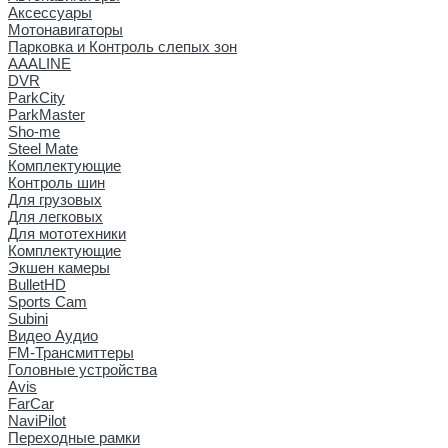
Аксессуары
Мотонавигаторы
Парковка и Контроль слепых зон
AAALINE
DVR
ParkCity
ParkMaster
Sho-me
Steel Mate
Комплектующие
Контроль шин
Для грузовых
Для легковых
Для мототехники
Комплектующие
Экшен камеры
BulletHD
Sports Cam
Subini
Видео Аудио
FM-Трансмиттеры
Головные устройства
Avis
FarCar
NaviPilot
Переходные рамки