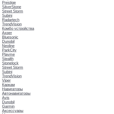
Prestige
SilverStone
Street Storm
Subini
Radartech
TrendVision
Комбо устройства
Axper
Bluesonic
Dunobil
Neoline
ParkCity
Playme
Stealth
Stonelock
Street Storm
Subini
TrendVision
Viper
Каркам
Навигаторы
Автонавигаторы
Avis
Dunobil
Garmin
Аксессуары