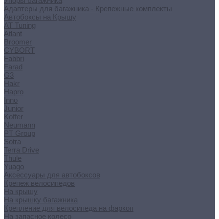
Упоры багажника
Адаптеры для багажника - Крепежные комплекты
Автобоксы на Крышу
AT Tuning
Atlant
Broomer
CYBORT
Fabbri
Farad
G3
Hakr
Hapro
Inno
Junior
Koffer
Neumann
PT Group
Sotra
Terra Drive
Thule
Yuago
Аксессуары для автобоксов
Крепеж велосипедов
На крышу
На крышку багажника
Крепление для велосипеда на фаркоп
На запасное колесо