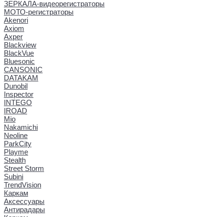
ЗЕРКАЛА-видеорегистраторы
МОТО-регистраторы
Akenori
Axiom
Axper
Blackview
BlackVue
Bluesonic
CANSONIC
DATAKAM
Dunobil
Inspector
INTEGO
IROAD
Mio
Nakamichi
Neoline
ParkCity
Playme
Stealth
Street Storm
Subini
TrendVision
Каркам
Аксессуары
Антирадары