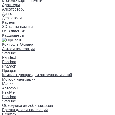
MicroSD карты памяти
Адаптеры
Алкотестеры
Динго
Держатели
Кабеля
SD карты памяти
USB Флешки
Кардридеры
Контроль Охрана
Автосигнализации
StarLine
Pandect
Pandora
Pharaon
Призрак
Комплектующие для автосигнализаций
Мотосигнализации
Маяки
Автофон
FindMe
Pandora
StarLine
Обходчики иммобилайзеров
Брелки для сигнализаций
Cenmax