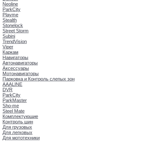
Neoline
ParkCity
Playme
Stealth
Stonelock
Street Storm
Subini
TrendVision
Viper
Каркам
Навигаторы
Автонавигаторы
Аксессуары
Мотонавигаторы
Парковка и Контроль слепых зон
AAALINE
DVR
ParkCity
ParkMaster
Sho-me
Steel Mate
Комплектующие
Контроль шин
Для грузовых
Для легковых
Для мототехники