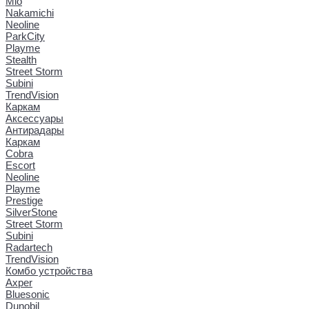
Mio
Nakamichi
Neoline
ParkCity
Playme
Stealth
Street Storm
Subini
TrendVision
Каркам
Аксессуары
Антирадары
Каркам
Cobra
Escort
Neoline
Playme
Prestige
SilverStone
Street Storm
Subini
Radartech
TrendVision
Комбо устройства
Axper
Bluesonic
Dunobil