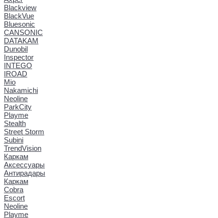
Blackview
BlackVue
Bluesonic
CANSONIC
DATAKAM
Dunobil
Inspector
INTEGO
IROAD
Mio
Nakamichi
Neoline
ParkCity
Playme
Stealth
Street Storm
Subini
TrendVision
Каркам
Аксессуары
Антирадары
Каркам
Cobra
Escort
Neoline
Playme