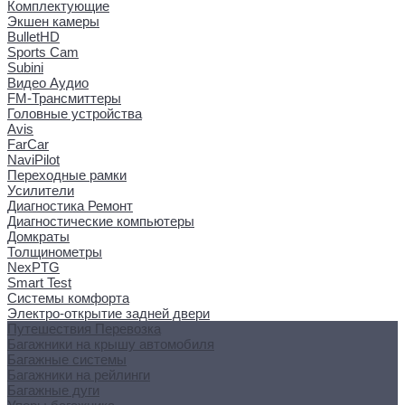
Комплектующие
Экшен камеры
BulletHD
Sports Cam
Subini
Видео Аудио
FM-Трансмиттеры
Головные устройства
Avis
FarCar
NaviPilot
Переходные рамки
Усилители
Диагностика Ремонт
Диагностические компьютеры
Домкраты
Толщинометры
NexPTG
Smart Test
Системы комфорта
Электро-открытие задней двери
Путешествия Перевозка
Багажники на крышу автомобиля
Багажные системы
Багажники на рейлинги
Багажные дуги