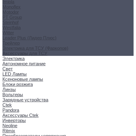
Imiola
Monoflex
Motodor
PT Group
Steinhof
Westfalia
Witter
Leader Plus (Лидер Плюс)
Трейлер
Электрика для ТСУ (Фаркопов)
Аксессуары для ТСУ
Электрика
Автономное питание
Свет
LED Лампы
Ксеноновые лампы
Блоки розжига
Линзы
Вольтеры
Зарядные устройства
Ctek
Pandora
Аксессуары Ctek
Инверторы
Neoline
Ritmix
Преобразователи напряжения