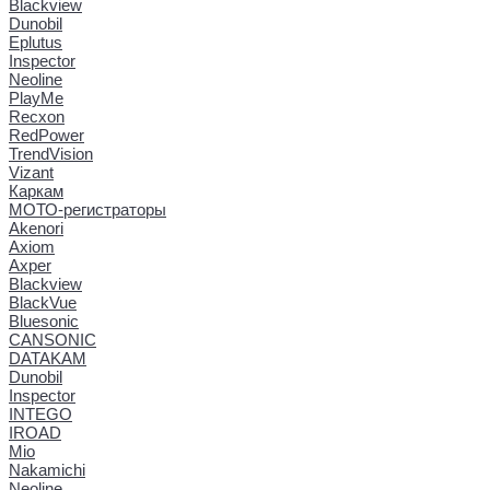
Blackview
Dunobil
Eplutus
Inspector
Neoline
PlayMe
Recxon
RedPower
TrendVision
Vizant
Каркам
МОТО-регистраторы
Akenori
Axiom
Axper
Blackview
BlackVue
Bluesonic
CANSONIC
DATAKAM
Dunobil
Inspector
INTEGO
IROAD
Mio
Nakamichi
Neoline