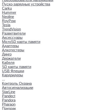
Пуско-зарядные устройства
Carku
Hummer
Neoline
RoyPow
Tesla
TrendVision
Разветвители
Аксессуары
MicroSD карты памяти
Адаптеры
Алкотестеры
Динго
Держатели
Кабеля
SD карты памяти
USB Флешки
Кардридеры
...
Контроль Охрана
Автосигнализации
StarLine
Pandect
Pandora
Pharaon
Призрак