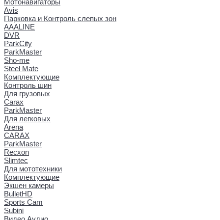
Мотонавигаторы
Avis
Парковка и Контроль слепых зон
AAALINE
DVR
ParkCity
ParkMaster
Sho-me
Steel Mate
Комплектующие
Контроль шин
Для грузовых
Carax
ParkMaster
Для легковых
Arena
CARAX
ParkMaster
Recxon
Slimtec
Для мототехники
Комплектующие
Экшен камеры
BulletHD
Sports Cam
Subini
Видео Аудио