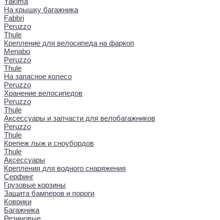
Yakima
На крышку багажника
Fabbri
Peruzzo
Thule
Крепление для велосипеда на фаркоп
Menabo
Peruzzo
Thule
На запасное колесо
Peruzzo
Хранение велосипедов
Peruzzo
Thule
Аксессуары и запчасти для велобагажников
Peruzzo
Thule
Крепеж лыж и сноубордов
Thule
Аксессуары
Крепления для водного снаряжения
Серфинг
Грузовые корзины
Защита бамперов и пороги
Коврики
Багажника
Резиновые