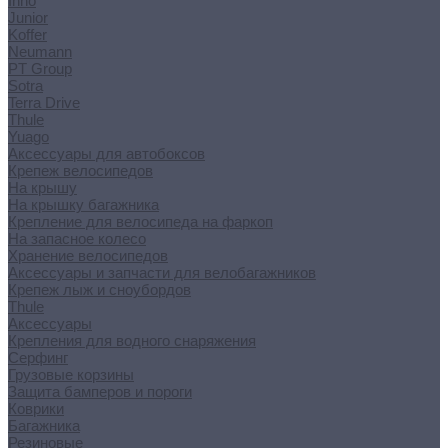
Inno
Junior
Koffer
Neumann
PT Group
Sotra
Terra Drive
Thule
Yuago
Аксессуары для автобоксов
Крепеж велосипедов
На крышу
На крышку багажника
Крепление для велосипеда на фаркоп
На запасное колесо
Хранение велосипедов
Аксессуары и запчасти для велобагажников
Крепеж лыж и сноубордов
Thule
Аксессуары
Крепления для водного снаряжения
Серфинг
Грузовые корзины
Защита бамперов и пороги
Коврики
Багажника
Резиновые