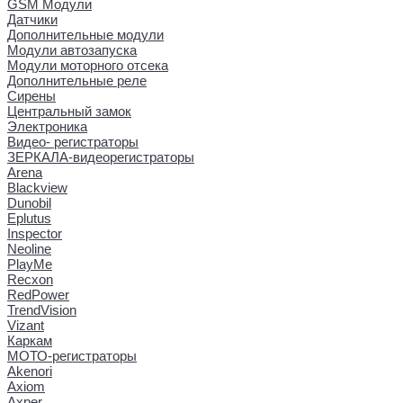
GSM Модули
Датчики
Дополнительные модули
Модули автозапуска
Модули моторного отсека
Дополнительные реле
Сирены
Центральный замок
Электроника
Видео- регистраторы
ЗЕРКАЛА-видеорегистраторы
Arena
Blackview
Dunobil
Eplutus
Inspector
Neoline
PlayMe
Recxon
RedPower
TrendVision
Vizant
Каркам
МОТО-регистраторы
Akenori
Axiom
Axper