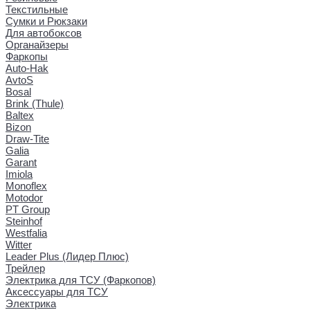
Текстильные
Сумки и Рюкзаки
Для автобоксов
Органайзеры
Фаркопы
Auto-Hak
AvtoS
Bosal
Brink (Thule)
Baltex
Bizon
Draw-Tite
Galia
Garant
Imiola
Monoflex
Motodor
PT Group
Steinhof
Westfalia
Witter
Leader Plus (Лидер Плюс)
Трейлер
Электрика для ТСУ (Фаркопов)
Аксессуары для ТСУ
Электрика