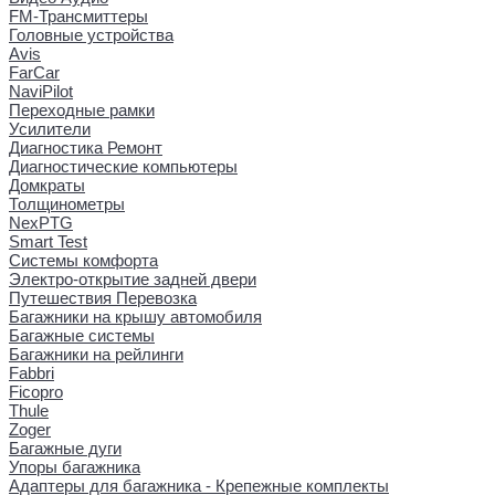
FM-Трансмиттеры
Головные устройства
Avis
FarCar
NaviPilot
Переходные рамки
Усилители
Диагностика Ремонт
Диагностические компьютеры
Домкраты
Толщинометры
NexPTG
Smart Test
Системы комфорта
Электро-открытие задней двери
Путешествия Перевозка
Багажники на крышу автомобиля
Багажные системы
Багажники на рейлинги
Fabbri
Ficopro
Thule
Zoger
Багажные дуги
Упоры багажника
Адаптеры для багажника - Крепежные комплекты