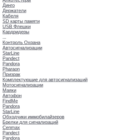
Динго
Держатели
Кабеля
SD карты памяти
USB Флешки
Кардридеры
...
Контроль Охрана
Автосигнализации
StarLine
Pandect
Pandora
Pharaon
Призрак
Комплектующие для автосигнализаций
Мотосигнализации
Маяки
Автофон
FindMe
Pandora
StarLine
Обходчики иммобилайзеров
Брелки для сигнализаций
Cenmax
Pandect
Pandora