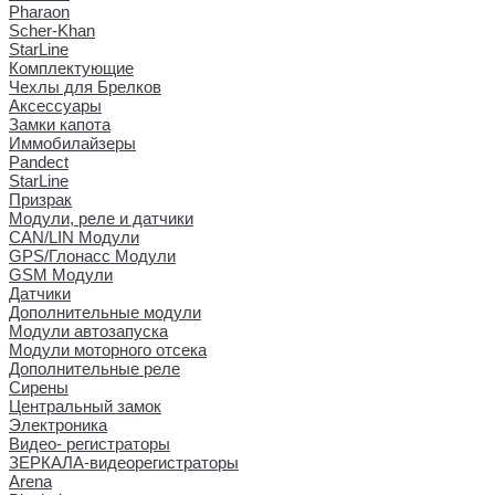
Pharaon
Scher-Khan
StarLine
Комплектующие
Чехлы для Брелков
Аксессуары
Замки капота
Иммобилайзеры
Pandect
StarLine
Призрак
Модули, реле и датчики
CAN/LIN Модули
GPS/Глонасс Модули
GSM Модули
Датчики
Дополнительные модули
Модули автозапуска
Модули моторного отсека
Дополнительные реле
Сирены
Центральный замок
Электроника
Видео- регистраторы
ЗЕРКАЛА-видеорегистраторы
Arena