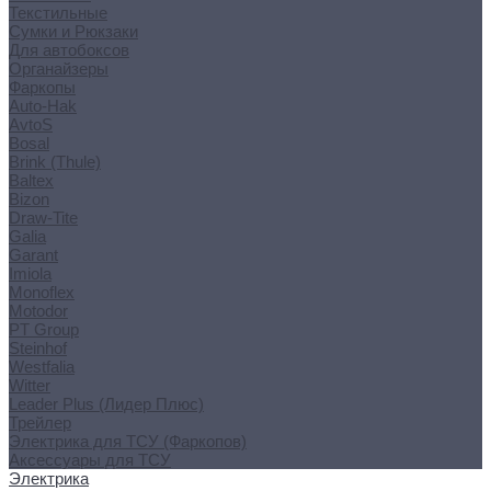
Текстильные
Сумки и Рюкзаки
Для автобоксов
Органайзеры
Фаркопы
Auto-Hak
AvtoS
Bosal
Brink (Thule)
Baltex
Bizon
Draw-Tite
Galia
Garant
Imiola
Monoflex
Motodor
PT Group
Steinhof
Westfalia
Witter
Leader Plus (Лидер Плюс)
Трейлер
Электрика для ТСУ (Фаркопов)
Аксессуары для ТСУ
Электрика