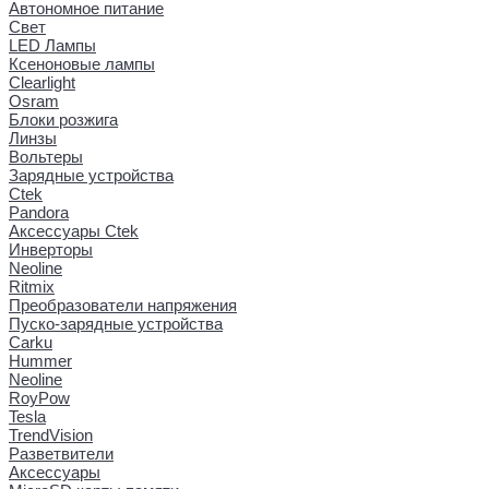
Автономное питание
Свет
LED Лампы
Ксеноновые лампы
Clearlight
Osram
Блоки розжига
Линзы
Вольтеры
Зарядные устройства
Ctek
Pandora
Аксессуары Ctek
Инверторы
Neoline
Ritmix
Преобразователи напряжения
Пуско-зарядные устройства
Carku
Hummer
Neoline
RoyPow
Tesla
TrendVision
Разветвители
Аксессуары