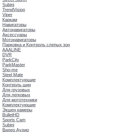
Subini
TrendVision
Viper
Каркам
Навигаторы
Автонавигаторы
Аксессуары
Мотонавигаторы
Парковка и Контроль слепых зон
AAALINE
DVR
ParkCity
ParkMaster
Sho-me
Steel Mate
Комплектующие
Контроль шин
Для грузовых
Для легковых
Для мототехники
Комплектующие
Экшен камеры
BulletHD
Sports Cam
Subini
Видео Аудио