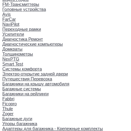
FM-Трансмиттеры
Головные устройства
Avis
FarCar
NaviPilot
Переходные рамки
Усилители
Диагностика Ремонт
Диагностические компьютеры
Домкраты
Толщинометры
NexPTG
Smart Test
Системы комфорта
Электро-открытие задней двери
Путешествия Перевозка
Багажники на крышу автомобиля
Багажные системы
Багажники на рейлинги
Fabbri
Ficopro
Thule
Zoger
Багажные дуги
Упоры багажника
Адаптеры для багажника - Крепежные комплекты