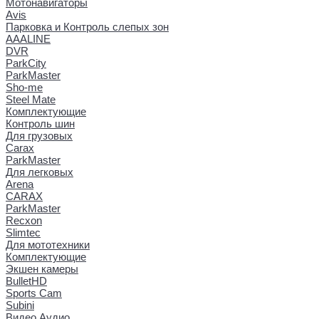
Мотонавигаторы
Avis
Парковка и Контроль слепых зон
AAALINE
DVR
ParkCity
ParkMaster
Sho-me
Steel Mate
Комплектующие
Контроль шин
Для грузовых
Carax
ParkMaster
Для легковых
Arena
CARAX
ParkMaster
Recxon
Slimtec
Для мототехники
Комплектующие
Экшен камеры
BulletHD
Sports Cam
Subini
Видео Аудио