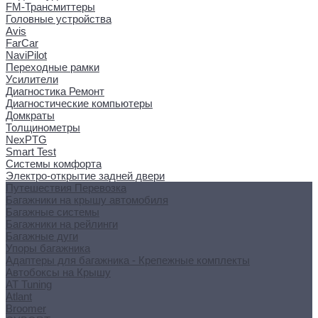
FM-Трансмиттеры
Головные устройства
Avis
FarCar
NaviPilot
Переходные рамки
Усилители
Диагностика Ремонт
Диагностические компьютеры
Домкраты
Толщинометры
NexPTG
Smart Test
Системы комфорта
Электро-открытие задней двери
Путешествия Перевозка
Багажники на крышу автомобиля
Багажные системы
Багажники на рейлинги
Багажные дуги
Упоры багажника
Адаптеры для багажника - Крепежные комплекты
Автобоксы на Крышу
AT Tuning
Atlant
Broomer