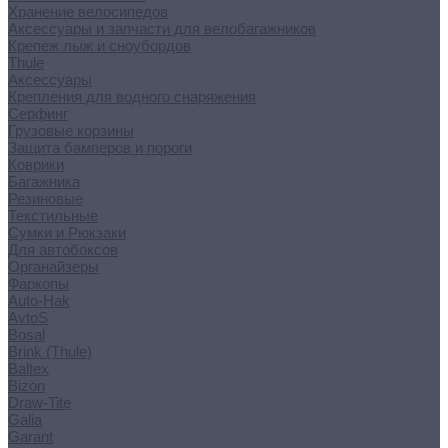
Хранение велосипедов
Аксессуары и запчасти для велобагажников
Крепеж лыж и сноубордов
Thule
Аксессуары
Крепления для водного снаряжения
Серфинг
Грузовые корзины
Защита бамперов и пороги
Коврики
Багажника
Резиновые
Текстильные
Сумки и Рюкзаки
Для автобоксов
Органайзеры
Фаркопы
Auto-Hak
AvtoS
Bosal
Brink (Thule)
Baltex
Bizon
Draw-Tite
Galia
Garant