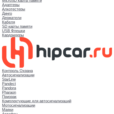
MicroSD карты памяти
Адаптеры
Алкотестеры
Динго
Держатели
Кабеля
SD карты памяти
USB Флешки
Кардридеры
Контроль Охрана
Автосигнализации
StarLine
Pandect
Pandora
Pharaon
Призрак
Комплектующие для автосигнализаций
Мотосигнализации
Маяки
Автофон