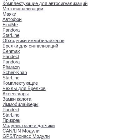
Комплектующие для автосигнализаций
Мотосигнализации
Маяки
Автофон
FindMe
Pandora
StarLine
Обходчики иммобилайзеров
Брелки для сигнализаций
Cenmax
Pandect
Pandora
Pharaon
Scher-Khan
StarLine
Комплектующие
Чехлы для Брелков
Аксессуары
Замки капота
Иммобилайзеры
Pandect
StarLine
Призрак
Модули, реле и датчики
CAN/LIN Модули
GPS/Глонасс Модули