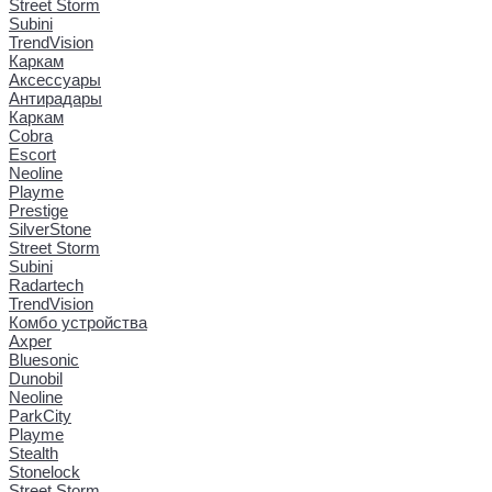
Street Storm
Subini
TrendVision
Каркам
Аксессуары
Антирадары
Каркам
Cobra
Escort
Neoline
Playme
Prestige
SilverStone
Street Storm
Subini
Radartech
TrendVision
Комбо устройства
Axper
Bluesonic
Dunobil
Neoline
ParkCity
Playme
Stealth
Stonelock
Street Storm