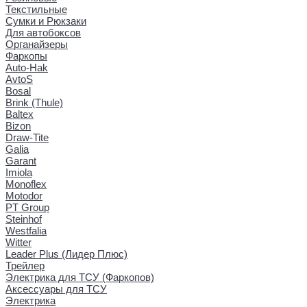
Текстильные
Сумки и Рюкзаки
Для автобоксов
Органайзеры
Фаркопы
Auto-Hak
AvtoS
Bosal
Brink (Thule)
Baltex
Bizon
Draw-Tite
Galia
Garant
Imiola
Monoflex
Motodor
PT Group
Steinhof
Westfalia
Witter
Leader Plus (Лидер Плюс)
Трейлер
Электрика для ТСУ (Фаркопов)
Аксессуары для ТСУ
Электрика