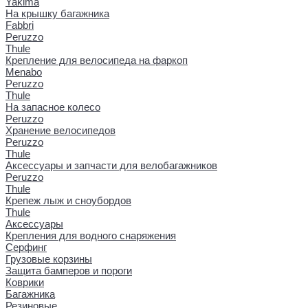
Yakima
На крышку багажника
Fabbri
Peruzzo
Thule
Крепление для велосипеда на фаркоп
Menabo
Peruzzo
Thule
На запасное колесо
Peruzzo
Хранение велосипедов
Peruzzo
Thule
Аксессуары и запчасти для велобагажников
Peruzzo
Thule
Крепеж лыж и сноубордов
Thule
Аксессуары
Крепления для водного снаряжения
Серфинг
Грузовые корзины
Защита бамперов и пороги
Коврики
Багажника
Резиновые