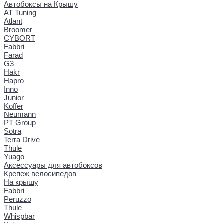
Автобоксы на Крышу
AT Tuning
Atlant
Broomer
CYBORT
Fabbri
Farad
G3
Hakr
Hapro
Inno
Junior
Koffer
Neumann
PT Group
Sotra
Terra Drive
Thule
Yuago
Аксессуары для автобоксов
Крепеж велосипедов
На крышу
Fabbri
Peruzzo
Thule
Whispbar