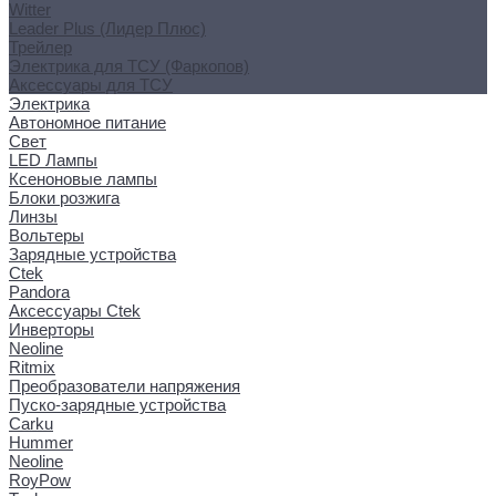
Witter
Leader Plus (Лидер Плюс)
Трейлер
Электрика для ТСУ (Фаркопов)
Аксессуары для ТСУ
Электрика
Автономное питание
Свет
LED Лампы
Ксеноновые лампы
Блоки розжига
Линзы
Вольтеры
Зарядные устройства
Ctek
Pandora
Аксессуары Ctek
Инверторы
Neoline
Ritmix
Преобразователи напряжения
Пуско-зарядные устройства
Carku
Hummer
Neoline
RoyPow