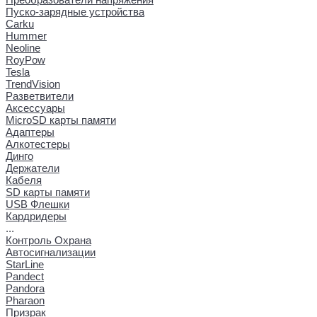
Пуско-зарядные устройства
Carku
Hummer
Neoline
RoyPow
Tesla
TrendVision
Разветвители
Аксессуары
MicroSD карты памяти
Адаптеры
Алкотестеры
Динго
Держатели
Кабеля
SD карты памяти
USB Флешки
Кардридеры
...
Контроль Охрана
Автосигнализации
StarLine
Pandect
Pandora
Pharaon
Призрак