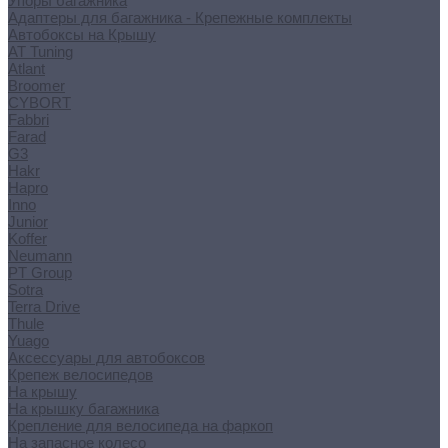
Упоры багажника
Адаптеры для багажника - Крепежные комплекты
Автобоксы на Крышу
AT Tuning
Atlant
Broomer
CYBORT
Fabbri
Farad
G3
Hakr
Hapro
Inno
Junior
Koffer
Neumann
PT Group
Sotra
Terra Drive
Thule
Yuago
Аксессуары для автобоксов
Крепеж велосипедов
На крышу
На крышку багажника
Крепление для велосипеда на фаркоп
На запасное колесо