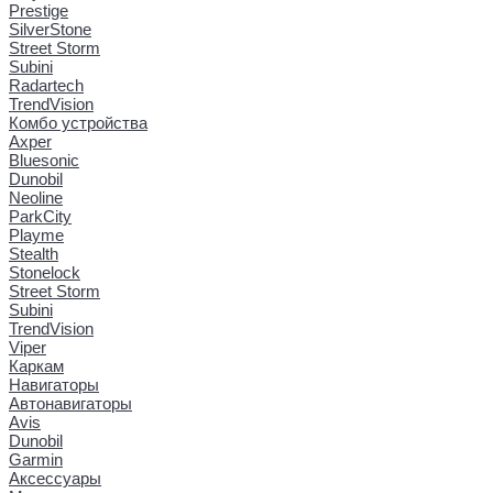
Prestige
SilverStone
Street Storm
Subini
Radartech
TrendVision
Комбо устройства
Axper
Bluesonic
Dunobil
Neoline
ParkCity
Playme
Stealth
Stonelock
Street Storm
Subini
TrendVision
Viper
Каркам
Навигаторы
Автонавигаторы
Avis
Dunobil
Garmin
Аксессуары