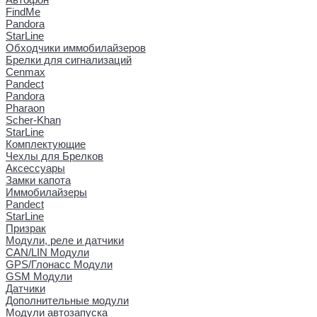
FindMe
Pandora
StarLine
Обходчики иммобилайзеров
Брелки для сигнализаций
Cenmax
Pandect
Pandora
Pharaon
Scher-Khan
StarLine
Комплектующие
Чехлы для Брелков
Аксессуары
Замки капота
Иммобилайзеры
Pandect
StarLine
Призрак
Модули, реле и датчики
CAN/LIN Модули
GPS/Глонасс Модули
GSM Модули
Датчики
Дополнительные модули
Модули автозапуска