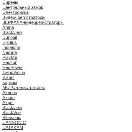
Сирены
Центральный замок
Электроника
Видео- регистраторы
ЗЕРКАЛА-видеорегистраторы
Arena
Blackview
Dunobil
Eplutus
Inspector
Neoline
PlayMe
Recxon
RedPower
TrendVision
Vizant
Каркам
МОТО-регистраторы
Akenori
Axiom
Axper
Blackview
BlackVue
Bluesonic
CANSONIC
DATAKAM