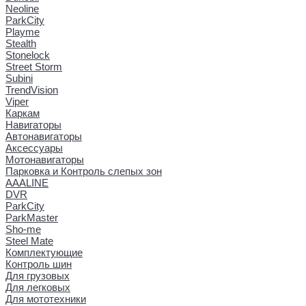
Neoline
ParkCity
Playme
Stealth
Stonelock
Street Storm
Subini
TrendVision
Viper
Каркам
Навигаторы
Автонавигаторы
Аксессуары
Мотонавигаторы
Парковка и Контроль слепых зон
AAALINE
DVR
ParkCity
ParkMaster
Sho-me
Steel Mate
Комплектующие
Контроль шин
Для грузовых
Для легковых
Для мототехники