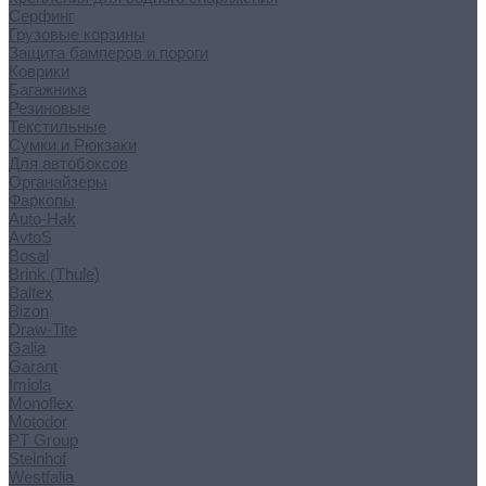
Серфинг
Грузовые корзины
Защита бамперов и пороги
Коврики
Багажника
Резиновые
Текстильные
Сумки и Рюкзаки
Для автобоксов
Органайзеры
Фаркопы
Auto-Hak
AvtoS
Bosal
Brink (Thule)
Baltex
Bizon
Draw-Tite
Galia
Garant
Imiola
Monoflex
Motodor
PT Group
Steinhof
Westfalia