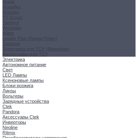
Imiola
Monoflex
Motodor
PT Group
Steinhof
Westfalia
Witter
Leader Plus (Лидер Плюс)
Трейлер
Электрика для ТСУ (Фаркопов)
Аксессуары для ТСУ
Электрика
Автономное питание
Свет
LED Лампы
Ксеноновые лампы
Блоки розжига
Линзы
Вольтеры
Зарядные устройства
Ctek
Pandora
Аксессуары Ctek
Инверторы
Neoline
Ritmix
Преобразователи напряжения