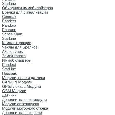
StarLine
Обходчики иммобилайзеров
Брелки для сигнализаций
Cenmax
Pandect
Pandora
Pharaon
Scher-Khan
StarLine
Комплектующие
Чехлы для Брелков
Аксессуары
Замки капота
Иммобилайзеры
Pandect
StarLine
Призрак
Модули, реле и датчики
CAN/LIN Модули
GPS/Глонасс Модули
GSM Модули
Датчики
Дополнительные модули
Модули автозапуска
Модули моторного отсека
Дополнительные реле