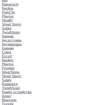
Mio
Nakamichi
Neoline
ParkCity
Playme
Stealth
Street Storm
Subini
TrendVision
Каркам
Аксессуары
Антирадары
Каркам
Cobra
Escort
Neoline
Playme
Prestige
SilverStone
Street Storm
Subini
Radartech
TrendVision
Комбо устройства
Axper
Bluesonic
Dunobil