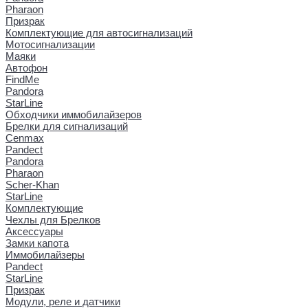
Pharaon
Призрак
Комплектующие для автосигнализаций
Мотосигнализации
Маяки
Автофон
FindMe
Pandora
StarLine
Обходчики иммобилайзеров
Брелки для сигнализаций
Cenmax
Pandect
Pandora
Pharaon
Scher-Khan
StarLine
Комплектующие
Чехлы для Брелков
Аксессуары
Замки капота
Иммобилайзеры
Pandect
StarLine
Призрак
Модули, реле и датчики