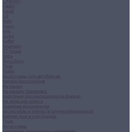
CYBORT
Fabbri
Farad
G3
Hakr
Hapro
Inno
Junior
Koffer
Neumann
PT Group
Sotra
Terra Drive
Thule
Yuago
Аксессуары для автобоксов
Крепеж велосипедов
На крышу
На крышку багажника
Крепление для велосипеда на фаркоп
На запасное колесо
Хранение велосипедов
Аксессуары и запчасти для велобагажников
Крепеж лыж и сноубордов
Thule
Аксессуары
Крепления для водного снаряжения