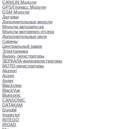
CAN/LIN Модули
GPS/Глонасс Модули
GSM Модули
Датчики
Дополнительные модули
Модули автозапуска
Модули моторного отсека
Дополнительные реле
Сирены
Центральный замок
Электроника
Видео- регистраторы
ЗЕРКАЛА-видеорегистраторы
МОТО-регистраторы
Akenori
Axiom
Axper
Blackview
BlackVue
Bluesonic
CANSONIC
DATAKAM
Dunobil
Inspector
INTEGO
IROAD