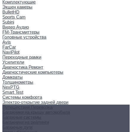
Комплектующие
Экшен камеры
BulletHD
Sports Cam
Subini
Видео Аудио
FM-Трансмиттеры
Головные устройства
Avis
FarCar
NaviPilot
Переходные рамки
Усилители
Диагностика Ремонт
Диагностические компьютеры
Домкраты
Толщинометры
NexPTG
Smart Test
Системы комфорта
Электро-открытие задней двери
Путешествия Перевозка
Багажники на крышу автомобиля
Багажные системы
Багажники на рейлинги
Багажные дуги