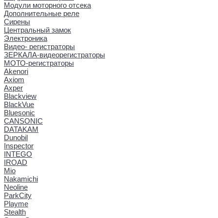
Модули моторного отсека
Дополнительные реле
Сирены
Центральный замок
Электроника
Видео- регистраторы
ЗЕРКАЛА-видеорегистраторы
МОТО-регистраторы
Akenori
Axiom
Axper
Blackview
BlackVue
Bluesonic
CANSONIC
DATAKAM
Dunobil
Inspector
INTEGO
IROAD
Mio
Nakamichi
Neoline
ParkCity
Playme
Stealth