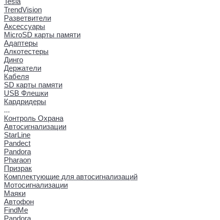
Tesla
TrendVision
Разветвители
Аксессуары
MicroSD карты памяти
Адаптеры
Алкотестеры
Динго
Держатели
Кабеля
SD карты памяти
USB Флешки
Кардридеры
...
Контроль Охрана
Автосигнализации
StarLine
Pandect
Pandora
Pharaon
Призрак
Комплектующие для автосигнализаций
Мотосигнализации
Маяки
Автофон
FindMe
Pandora