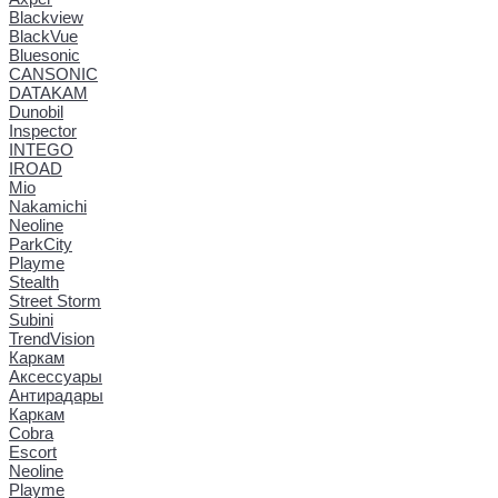
Blackview
BlackVue
Bluesonic
CANSONIC
DATAKAM
Dunobil
Inspector
INTEGO
IROAD
Mio
Nakamichi
Neoline
ParkCity
Playme
Stealth
Street Storm
Subini
TrendVision
Каркам
Аксессуары
Антирадары
Каркам
Cobra
Escort
Neoline
Playme