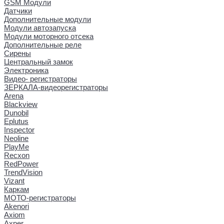
GSM Модули
Датчики
Дополнительные модули
Модули автозапуска
Модули моторного отсека
Дополнительные реле
Сирены
Центральный замок
Электроника
Видео- регистраторы
ЗЕРКАЛА-видеорегистраторы
Arena
Blackview
Dunobil
Eplutus
Inspector
Neoline
PlayMe
Recxon
RedPower
TrendVision
Vizant
Каркам
МОТО-регистраторы
Akenori
Axiom
Axper