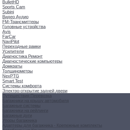
BulletHD
Sports Cam
Subini
Видео Аудио
FM-Трансмиттеры
Головные устройства
Avis
FarCar
NaviPilot
Переходные рамки
Усилители
Диагностика Ремонт
Диагностические компьютеры
Домкраты
Толщинометры
NexPTG
Smart Test
Системы комфорта
Электро-открытие задней двери
Путешествия Перевозка
Багажники на крышу автомобиля
Багажные системы
Багажники на рейлинги
Багажные дуги
Упоры багажника
Адаптеры для багажника - Крепежные комплекты