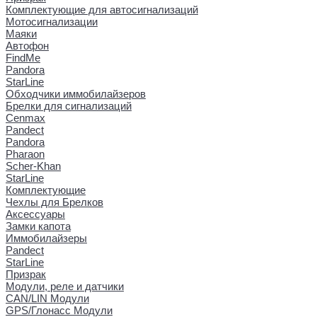
Комплектующие для автосигнализаций
Мотосигнализации
Маяки
Автофон
FindMe
Pandora
StarLine
Обходчики иммобилайзеров
Брелки для сигнализаций
Cenmax
Pandect
Pandora
Pharaon
Scher-Khan
StarLine
Комплектующие
Чехлы для Брелков
Аксессуары
Замки капота
Иммобилайзеры
Pandect
StarLine
Призрак
Модули, реле и датчики
CAN/LIN Модули
GPS/Глонасс Модули