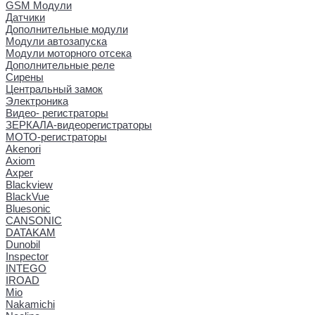
GSM Модули
Датчики
Дополнительные модули
Модули автозапуска
Модули моторного отсека
Дополнительные реле
Сирены
Центральный замок
Электроника
Видео- регистраторы
ЗЕРКАЛА-видеорегистраторы
МОТО-регистраторы
Akenori
Axiom
Axper
Blackview
BlackVue
Bluesonic
CANSONIC
DATAKAM
Dunobil
Inspector
INTEGO
IROAD
Mio
Nakamichi