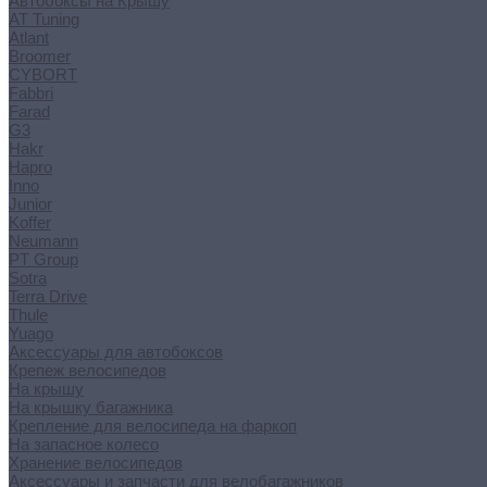
Автобоксы на Крышу
AT Tuning
Atlant
Broomer
CYBORT
Fabbri
Farad
G3
Hakr
Hapro
Inno
Junior
Koffer
Neumann
PT Group
Sotra
Terra Drive
Thule
Yuago
Аксессуары для автобоксов
Крепеж велосипедов
На крышу
На крышку багажника
Крепление для велосипеда на фаркоп
На запасное колесо
Хранение велосипедов
Аксессуары и запчасти для велобагажников