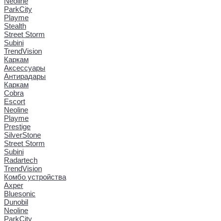
Neoline
ParkCity
Playme
Stealth
Street Storm
Subini
TrendVision
Каркам
Аксессуары
Антирадары
Каркам
Cobra
Escort
Neoline
Playme
Prestige
SilverStone
Street Storm
Subini
Radartech
TrendVision
Комбо устройства
Axper
Bluesonic
Dunobil
Neoline
ParkCity