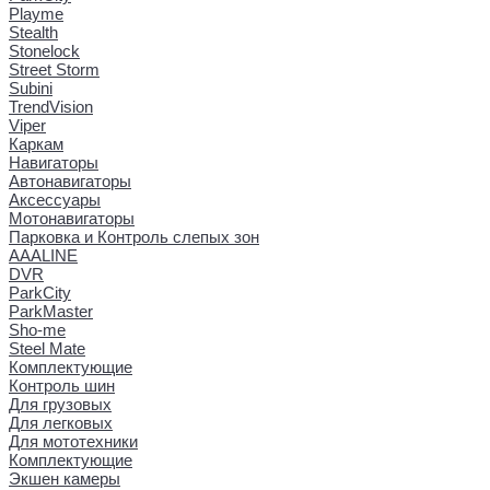
Playme
Stealth
Stonelock
Street Storm
Subini
TrendVision
Viper
Каркам
Навигаторы
Автонавигаторы
Аксессуары
Мотонавигаторы
Парковка и Контроль слепых зон
AAALINE
DVR
ParkCity
ParkMaster
Sho-me
Steel Mate
Комплектующие
Контроль шин
Для грузовых
Для легковых
Для мототехники
Комплектующие
Экшен камеры