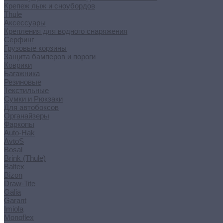
Крепеж лыж и сноубордов
Thule
Аксессуары
Крепления для водного снаряжения
Серфинг
Грузовые корзины
Защита бамперов и пороги
Коврики
Багажника
Резиновые
Текстильные
Сумки и Рюкзаки
Для автобоксов
Органайзеры
Фаркопы
Auto-Hak
AvtoS
Bosal
Brink (Thule)
Baltex
Bizon
Draw-Tite
Galia
Garant
Imiola
Monoflex