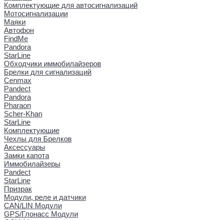
Комплектующие для автосигнализаций
Мотосигнализации
Маяки
Автофон
FindMe
Pandora
StarLine
Обходчики иммобилайзеров
Брелки для сигнализаций
Cenmax
Pandect
Pandora
Pharaon
Scher-Khan
StarLine
Комплектующие
Чехлы для Брелков
Аксессуары
Замки капота
Иммобилайзеры
Pandect
StarLine
Призрак
Модули, реле и датчики
CAN/LIN Модули
GPS/Глонасс Модули