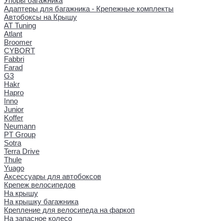
Упоры багажника
Адаптеры для багажника - Крепежные комплекты
Автобоксы на Крышу
AT Tuning
Atlant
Broomer
CYBORT
Fabbri
Farad
G3
Hakr
Hapro
Inno
Junior
Koffer
Neumann
PT Group
Sotra
Terra Drive
Thule
Yuago
Аксессуары для автобоксов
Крепеж велосипедов
На крышу
На крышку багажника
Крепление для велосипеда на фаркоп
На запасное колесо