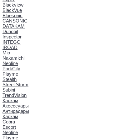
Blackview
BlackVue
Bluesonic
CANSONIC
DATAKAM
Dunobil
Inspector
INTEGO
IROAD
Mio
Nakamichi
Neoline
ParkCity
Playme
Stealth
Street Storm
Subini
TrendVision
Каркам
Аксессуары
Антирадары
Каркам
Cobra
Escort
Neoline
Playme