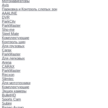
Мотонавигаторы
Avis
Парковка и Контроль слепых зон
AAALINE
DVR
ParkCity
ParkMaster
Sho-me
Steel Mate
Комплектующие
Контроль шин
Для грузовых
Carax
ParkMaster
Для легковых
Arena
CARAX
ParkMaster
Recxon
Slimtec
Для мототехники
Комплектующие
Экшен камеры
BulletHD
Sports Cam
Subini
Видео Аудио