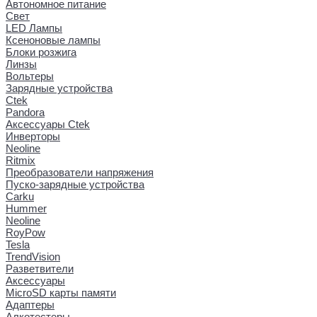
Автономное питание
Свет
LED Лампы
Ксеноновые лампы
Блоки розжига
Линзы
Вольтеры
Зарядные устройства
Ctek
Pandora
Аксессуары Ctek
Инверторы
Neoline
Ritmix
Преобразователи напряжения
Пуско-зарядные устройства
Carku
Hummer
Neoline
RoyPow
Tesla
TrendVision
Разветвители
Аксессуары
MicroSD карты памяти
Адаптеры
Алкотестеры