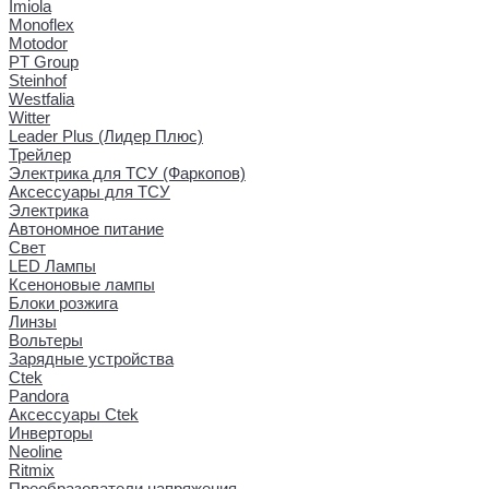
Imiola
Monoflex
Motodor
PT Group
Steinhof
Westfalia
Witter
Leader Plus (Лидер Плюс)
Трейлер
Электрика для ТСУ (Фаркопов)
Аксессуары для ТСУ
Электрика
Автономное питание
Свет
LED Лампы
Ксеноновые лампы
Блоки розжига
Линзы
Вольтеры
Зарядные устройства
Ctek
Pandora
Аксессуары Ctek
Инверторы
Neoline
Ritmix
Преобразователи напряжения