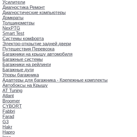
Усилители
Диагностика Ремонт
Диагностические компьютеры
Домкраты
Толщинометры
NexPTG
Smart Test
Системы комфорта
Электро-открытие задней двери
Путешествия Перевозка
Багажники на крышу автомобиля
Багажные системы
Багажники на рейлинги
Багажные дуги
Упоры багажника
Адаптеры для багажника - Крепежные комплекты
Автобоксы на Крышу
AT Tuning
Atlant
Broomer
CYBORT
Fabbri
Farad
G3
Hakr
Hapro