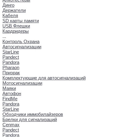
Динго
Держатели
Кабеля
SD карты памяти
USB Флешки
Кардридеры
...
Контроль Охрана
Автосигнализации
StarLine
Pandect
Pandora
Pharaon
Призрак
Комплектующие для автосигнализаций
Мотосигнализации
Маяки
Автофон
FindMe
Pandora
StarLine
Обходчики иммобилайзеров
Брелки для сигнализаций
Cenmax
Pandect
Pandora