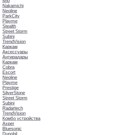
Mio
Nakamichi
Neoline
ParkCity
Playme
Stealth
Street Storm
Subini
TrendVision
Каркам
Аксессуары
Антирадары
Каркам
Cobra
Escort
Neoline
Playme
Prestige
SilverStone
Street Storm
Subini
Radartech
TrendVision
Комбо устройства
Axper
Bluesonic
Dunobil