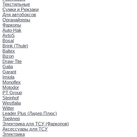
Текстильные
Сумки и Рюкзаки
Для автобоксов
Органайзеры
Фаркопы
Auto-Hak
AvtoS
Bosal
Brink (Thule)
Baltex
Bizon
Draw-Tite
Galia
Garant
Imiola
Monoflex
Motodor
PT Group
Steinhof
Westfalia
Witter
Leader Plus (Лидер Плюс)
Трейлер
Электрика для ТСУ (Фаркопов)
Аксессуары для ТСУ
Электрика