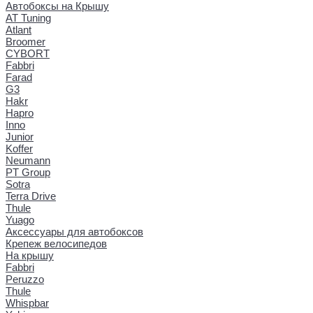
Автобоксы на Крышу
AT Tuning
Atlant
Broomer
CYBORT
Fabbri
Farad
G3
Hakr
Hapro
Inno
Junior
Koffer
Neumann
PT Group
Sotra
Terra Drive
Thule
Yuago
Аксессуары для автобоксов
Крепеж велосипедов
На крышу
Fabbri
Peruzzo
Thule
Whispbar