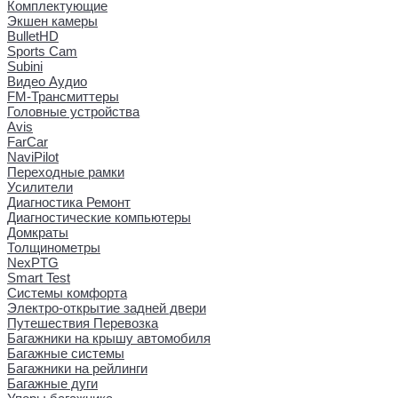
Комплектующие
Экшен камеры
BulletHD
Sports Cam
Subini
Видео Аудио
FM-Трансмиттеры
Головные устройства
Avis
FarCar
NaviPilot
Переходные рамки
Усилители
Диагностика Ремонт
Диагностические компьютеры
Домкраты
Толщинометры
NexPTG
Smart Test
Системы комфорта
Электро-открытие задней двери
Путешествия Перевозка
Багажники на крышу автомобиля
Багажные системы
Багажники на рейлинги
Багажные дуги