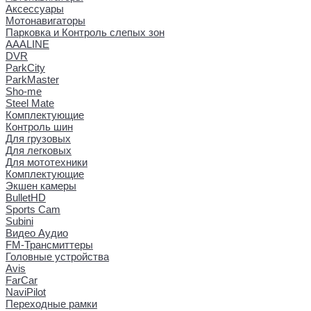
Аксессуары
Мотонавигаторы
Парковка и Контроль слепых зон
AAALINE
DVR
ParkCity
ParkMaster
Sho-me
Steel Mate
Комплектующие
Контроль шин
Для грузовых
Для легковых
Для мототехники
Комплектующие
Экшен камеры
BulletHD
Sports Cam
Subini
Видео Аудио
FM-Трансмиттеры
Головные устройства
Avis
FarCar
NaviPilot
Переходные рамки