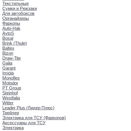
Текстильные
Сумки и Рюкзаки
Для автобоксов
Органайзеры
Фаркопы
Auto-Hak
AvtoS
Bosal
Brink (Thule)
Baltex
Bizon
Draw-Tite
Galia
Garant
Imiola
Monoflex
Motodor
PT Group
Steinhof
Westfalia
Witter
Leader Plus (Лидер Плюс)
Трейлер
Электрика для ТСУ (Фаркопов)
Аксессуары для ТСУ
Электрика