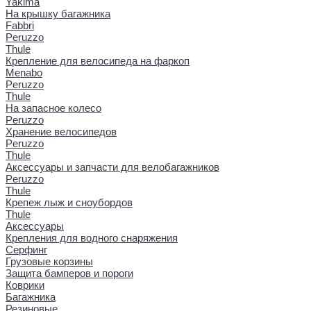
Yakima
На крышку багажника
Fabbri
Peruzzo
Thule
Крепление для велосипеда на фаркоп
Menabo
Peruzzo
Thule
На запасное колесо
Peruzzo
Хранение велосипедов
Peruzzo
Thule
Аксессуары и запчасти для велобагажников
Peruzzo
Thule
Крепеж лыж и сноубордов
Thule
Аксессуары
Крепления для водного снаряжения
Серфинг
Грузовые корзины
Защита бамперов и пороги
Коврики
Багажника
Резиновые