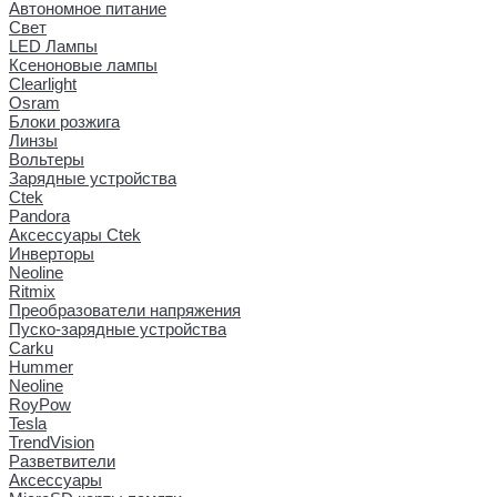
Автономное питание
Свет
LED Лампы
Ксеноновые лампы
Clearlight
Osram
Блоки розжига
Линзы
Вольтеры
Зарядные устройства
Ctek
Pandora
Аксессуары Ctek
Инверторы
Neoline
Ritmix
Преобразователи напряжения
Пуско-зарядные устройства
Carku
Hummer
Neoline
RoyPow
Tesla
TrendVision
Разветвители
Аксессуары