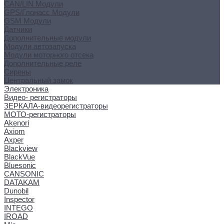
CAN/LIN Модули
GPS/Глонасс Модули
GSM Модули
Датчики
Дополнительные модули
Модули автозапуска
Модули моторного отсека
Дополнительные реле
Сирены
Центральный замок
Электроника
Видео- регистраторы
ЗЕРКАЛА-видеорегистраторы
МОТО-регистраторы
Akenori
Axiom
Axper
Blackview
BlackVue
Bluesonic
CANSONIC
DATAKAM
Dunobil
Inspector
INTEGO
IROAD