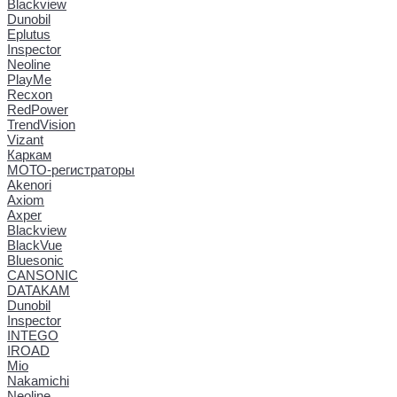
Blackview
Dunobil
Eplutus
Inspector
Neoline
PlayMe
Recxon
RedPower
TrendVision
Vizant
Каркам
МОТО-регистраторы
Akenori
Axiom
Axper
Blackview
BlackVue
Bluesonic
CANSONIC
DATAKAM
Dunobil
Inspector
INTEGO
IROAD
Mio
Nakamichi
Neoline