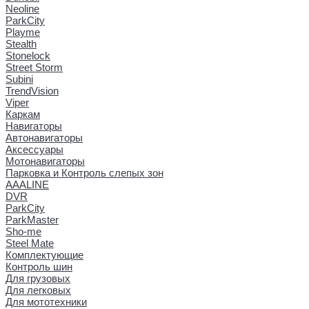
Neoline
ParkCity
Playme
Stealth
Stonelock
Street Storm
Subini
TrendVision
Viper
Каркам
Навигаторы
Автонавигаторы
Аксессуары
Мотонавигаторы
Парковка и Контроль слепых зон
AAALINE
DVR
ParkCity
ParkMaster
Sho-me
Steel Mate
Комплектующие
Контроль шин
Для грузовых
Для легковых
Для мототехники