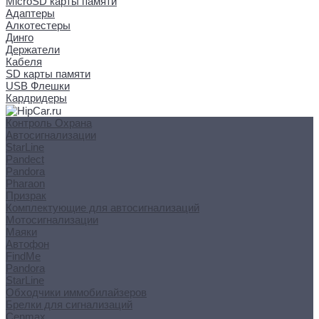
MicroSD карты памяти
Адаптеры
Алкотестеры
Динго
Держатели
Кабеля
SD карты памяти
USB Флешки
Кардридеры
Контроль Охрана
Автосигнализации
StarLine
Pandect
Pandora
Pharaon
Призрак
Комплектующие для автосигнализаций
Мотосигнализации
Маяки
Автофон
FindMe
Pandora
StarLine
Обходчики иммобилайзеров
Брелки для сигнализаций
Cenmax