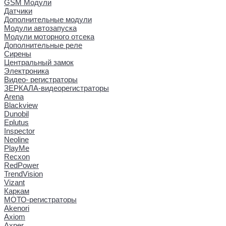
GSM Модули
Датчики
Дополнительные модули
Модули автозапуска
Модули моторного отсека
Дополнительные реле
Сирены
Центральный замок
Электроника
Видео- регистраторы
ЗЕРКАЛА-видеорегистраторы
Arena
Blackview
Dunobil
Eplutus
Inspector
Neoline
PlayMe
Recxon
RedPower
TrendVision
Vizant
Каркам
МОТО-регистраторы
Akenori
Axiom
Axper