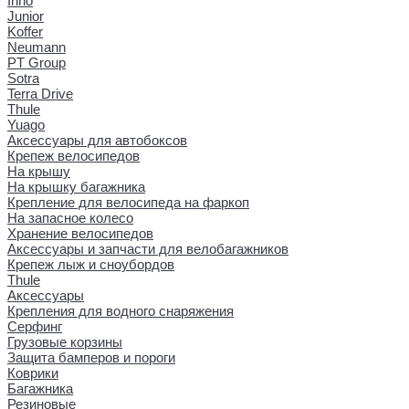
Inno
Junior
Koffer
Neumann
PT Group
Sotra
Terra Drive
Thule
Yuago
Аксессуары для автобоксов
Крепеж велосипедов
На крышу
На крышку багажника
Крепление для велосипеда на фаркоп
На запасное колесо
Хранение велосипедов
Аксессуары и запчасти для велобагажников
Крепеж лыж и сноубордов
Thule
Аксессуары
Крепления для водного снаряжения
Серфинг
Грузовые корзины
Защита бамперов и пороги
Коврики
Багажника
Резиновые