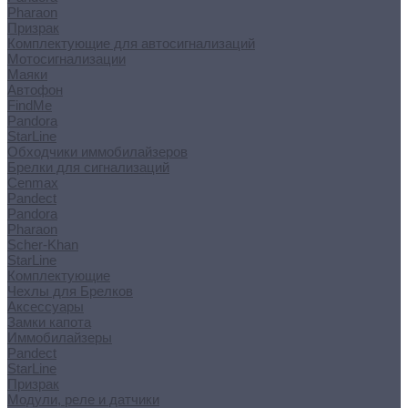
Pharaon
Призрак
Комплектующие для автосигнализаций
Мотосигнализации
Маяки
Автофон
FindMe
Pandora
StarLine
Обходчики иммобилайзеров
Брелки для сигнализаций
Cenmax
Pandect
Pandora
Pharaon
Scher-Khan
StarLine
Комплектующие
Чехлы для Брелков
Аксессуары
Замки капота
Иммобилайзеры
Pandect
StarLine
Призрак
Модули, реле и датчики