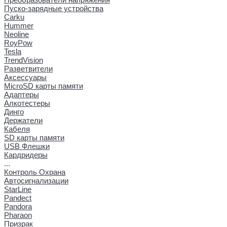
Пуско-зарядные устройства
Carku
Hummer
Neoline
RoyPow
Tesla
TrendVision
Разветвители
Аксессуары
MicroSD карты памяти
Адаптеры
Алкотестеры
Динго
Держатели
Кабеля
SD карты памяти
USB Флешки
Кардридеры
...
Контроль Охрана
Автосигнализации
StarLine
Pandect
Pandora
Pharaon
Призрак