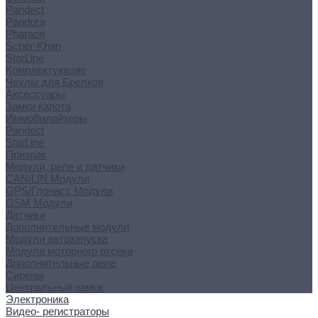
Pandect
Pandora
Pharaon
Scher-Khan
StarLine
Комплектующие
Чехлы для Брелков
Аксессуары
Замки капота
Иммобилайзеры
Pandect
StarLine
Призрак
Модули, реле и датчики
CAN/LIN Модули
GPS/Глонасс Модули
GSM Модули
Датчики
Дополнительные модули
Модули автозапуска
Модули моторного отсека
Дополнительные реле
Сирены
Центральный замок
Электроника
Видео- регистраторы