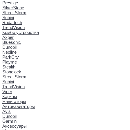
Prestige
SilverStone
Street Storm
Subini
Radartech
TrendVision
Комбо устройства
Axper
Bluesonic
Dunobil
Neoline
ParkCity
Playme
Stealth
Stonelock
Street Storm
Subini
TrendVision
Viper
Каркам
Навигаторы
Автонавигаторы
Avis
Dunobil
Garmin
Аксессуары