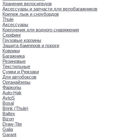
Хранение велосипедов
Аксессуары и запчасти для велобагажников
Крепеж лыж и сноубордов
Thule
Аксессуары
Крепления для водного снаряжения
Серфинг
Грузовые корзины
Защита бамперов и пороги
Коврики
Багажника
Резиновые
Текстильные
Сумки и Рюкзаки
Для автобоксов
Органайзеры
Фаркопы
Auto-Hak
AvtoS
Bosal
Brink (Thule)
Baltex
Bizon
Draw-Tite
Galia
Garant