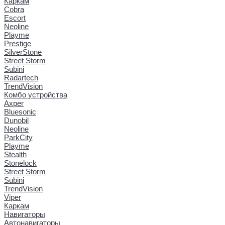
Каркам
Cobra
Escort
Neoline
Playme
Prestige
SilverStone
Street Storm
Subini
Radartech
TrendVision
Комбо устройства
Axper
Bluesonic
Dunobil
Neoline
ParkCity
Playme
Stealth
Stonelock
Street Storm
Subini
TrendVision
Viper
Каркам
Навигаторы
Автонавигаторы