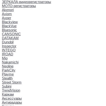
ЗЕРКАЛА-видеорегистраторы
МОТО-регистраторы
Akenori
Axiom
Axper
Blackview
BlackVue
Bluesonic
CANSONIC
DATAKAM
Dunobil
Inspector
INTEGO
IROAD
Mio
Nakamichi
Neoline
ParkCity
Playme
Stealth
Street Storm
Subini
TrendVision
Каркам
Аксессуары
Антирадары