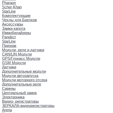
Pharaon
Scher-Khan
StarLine
Комплектующие
Чехлы для Брелков
Аксессуары
Замки капота
Иммобилайзеры
Pandect
StarLine
Призрак
Модули, реле и датчики
CAN/LIN Модули
GPS/Глонасс Модули
GSM Модули
Датчики
Дополнительные модули
Модули автозапуска
Модули моторного отсека
Дополнительные реле
Сирены
Центральный замок
Электроника
Видео- регистраторы
ЗЕРКАЛА-видеорегистраторы
Arena