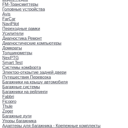
FM-Трансмиттеры
Головные устройства
Avis
FarCar
NaviPilot
Переходные рамки
Усилители
Диагностика Ремонт
Диагностические компьютеры
Домкраты
Толщинометры
NexPTG
Smart Test
Системы комфорта
Электро-открытие задней двери
Путешествия Перевозка
Багажники на крышу автомобиля
Багажные системы
Багажники на рейлинги
Fabbri
Ficopro
Thule
Zoger
Багажные дуги
Упоры багажника
Адаптеры для багажника - Крепежные комплекты