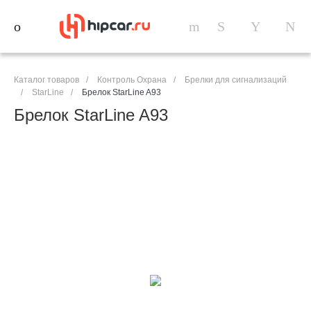
Каталог товаров
/
Контроль Охрана
/
Брелки для сигнализаций
/
StarLine
/
Брелок StarLine A93
Брелок StarLine A93