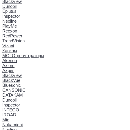
Blackview
Dunobil
Eplutus
Inspector
Neoline
PlayMe
Recxon
RedPower
TrendVision
Vizant
Каркам
МОТО-регистраторы
Akenori
Axiom
Axper
Blackview
BlackVue
Bluesonic
CANSONIC
DATAKAM
Dunobil
Inspector
INTEGO
IROAD
Mio
Nakamichi
Neoline