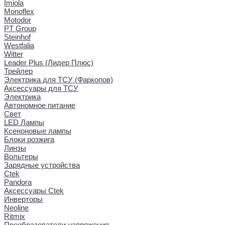
Imiola
Monoflex
Motodor
PT Group
Steinhof
Westfalia
Witter
Leader Plus (Лидер Плюс)
Трейлер
Электрика для ТСУ (Фаркопов)
Аксессуары для ТСУ
Электрика
Автономное питание
Свет
LED Лампы
Ксеноновые лампы
Блоки розжига
Линзы
Вольтеры
Зарядные устройства
Ctek
Pandora
Аксессуары Ctek
Инверторы
Neoline
Ritmix
Преобразователи напряжения