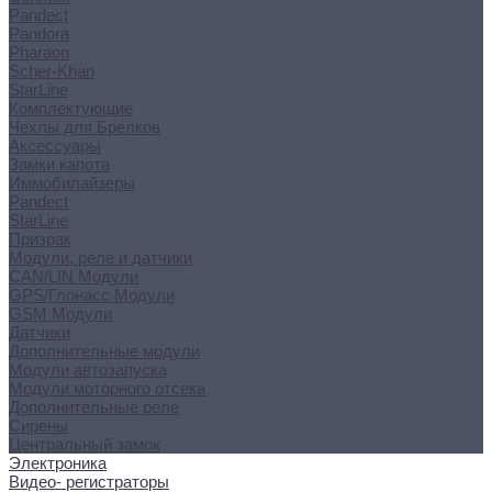
Pandect
Pandora
Pharaon
Scher-Khan
StarLine
Комплектующие
Чехлы для Брелков
Аксессуары
Замки капота
Иммобилайзеры
Pandect
StarLine
Призрак
Модули, реле и датчики
CAN/LIN Модули
GPS/Глонасс Модули
GSM Модули
Датчики
Дополнительные модули
Модули автозапуска
Модули моторного отсека
Дополнительные реле
Сирены
Центральный замок
Электроника
Видео- регистраторы