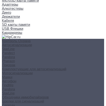
MicroSD карты памяти
Адаптеры
Алкотестеры
Динго
Держатели
Кабеля
SD карты памяти
USB Флешки
Кардридеры
Контроль Охрана
Автосигнализации
StarLine
Pandect
Pandora
Pharaon
Призрак
Комплектующие для автосигнализаций
Мотосигнализации
Маяки
Автофон
FindMe
Pandora
StarLine
Обходчики иммобилайзеров
Брелки для сигнализаций
Cenmax