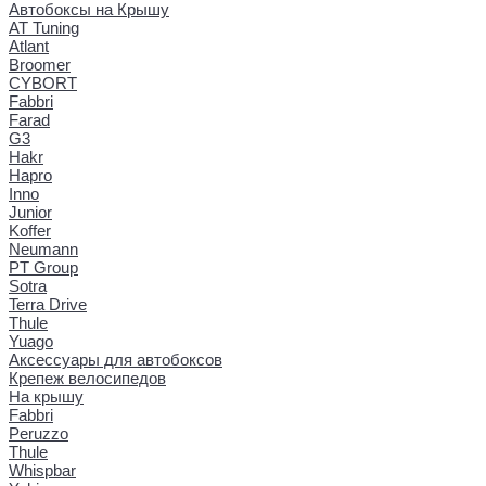
Автобоксы на Крышу
AT Tuning
Atlant
Broomer
CYBORT
Fabbri
Farad
G3
Hakr
Hapro
Inno
Junior
Koffer
Neumann
PT Group
Sotra
Terra Drive
Thule
Yuago
Аксессуары для автобоксов
Крепеж велосипедов
На крышу
Fabbri
Peruzzo
Thule
Whispbar