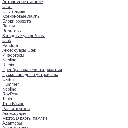
Автономное питание
Свет
LED Лампы
Ксеноновые лампы
Блоки розжига
Линзы
Вольтеры
Зарядные устройства
Ctek
Pandora
Аксессуары Ctek
Инверторы
Neoline
Ritmix
Преобразователи напряжения
Пуско-зарядные устройства
Carku
Hummer
Neoline
RoyPow
Tesla
TrendVision
Разветвители
Аксессуары
MicroSD карты памяти
Адаптеры
Алкотестеры