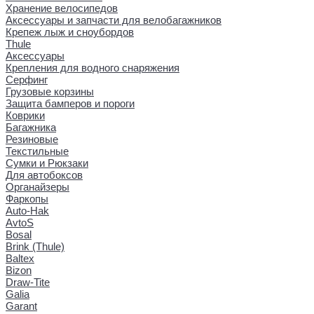
Хранение велосипедов
Аксессуары и запчасти для велобагажников
Крепеж лыж и сноубордов
Thule
Аксессуары
Крепления для водного снаряжения
Серфинг
Грузовые корзины
Защита бамперов и пороги
Коврики
Багажника
Резиновые
Текстильные
Сумки и Рюкзаки
Для автобоксов
Органайзеры
Фаркопы
Auto-Hak
AvtoS
Bosal
Brink (Thule)
Baltex
Bizon
Draw-Tite
Galia
Garant