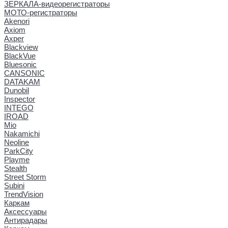
ЗЕРКАЛА-видеорегистраторы
МОТО-регистраторы
Akenori
Axiom
Axper
Blackview
BlackVue
Bluesonic
CANSONIC
DATAKAM
Dunobil
Inspector
INTEGO
IROAD
Mio
Nakamichi
Neoline
ParkCity
Playme
Stealth
Street Storm
Subini
TrendVision
Каркам
Аксессуары
Антирадары