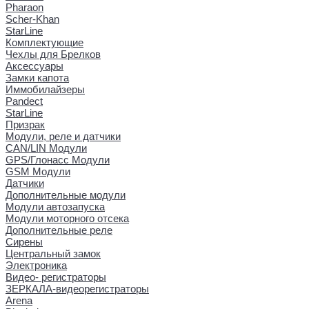
Pharaon
Scher-Khan
StarLine
Комплектующие
Чехлы для Брелков
Аксессуары
Замки капота
Иммобилайзеры
Pandect
StarLine
Призрак
Модули, реле и датчики
CAN/LIN Модули
GPS/Глонасс Модули
GSM Модули
Датчики
Дополнительные модули
Модули автозапуска
Модули моторного отсека
Дополнительные реле
Сирены
Центральный замок
Электроника
Видео- регистраторы
ЗЕРКАЛА-видеорегистраторы
Arena