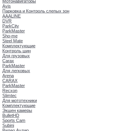
Мотонавигаторы
Avis
Парковка и Контроль слепых зон
AAALINE
DVR
ParkCity
ParkMaster
Sho-me
Steel Mate
Комплектующие
Контроль шин
Для грузовых
Carax
ParkMaster
Для легковых
Arena
CARAX
ParkMaster
Recxon
Slimtec
Для мототехники
Комплектующие
Экшен камеры
BulletHD
Sports Cam
Subini
Видео Аудио