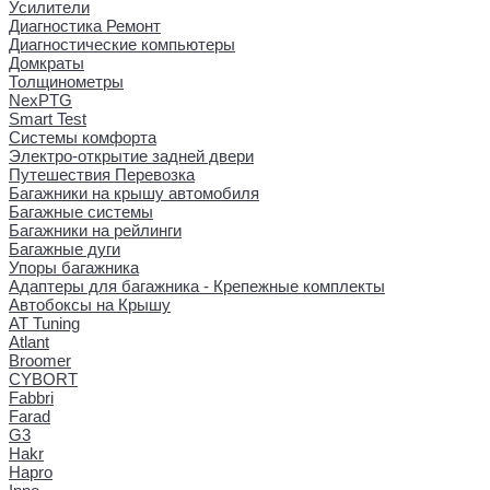
Усилители
Диагностика Ремонт
Диагностические компьютеры
Домкраты
Толщинометры
NexPTG
Smart Test
Системы комфорта
Электро-открытие задней двери
Путешествия Перевозка
Багажники на крышу автомобиля
Багажные системы
Багажники на рейлинги
Багажные дуги
Упоры багажника
Адаптеры для багажника - Крепежные комплекты
Автобоксы на Крышу
AT Tuning
Atlant
Broomer
CYBORT
Fabbri
Farad
G3
Hakr
Hapro