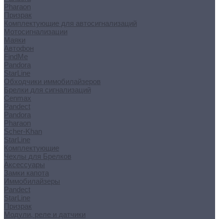
Pharaon
Призрак
Комплектующие для автосигнализаций
Мотосигнализации
Маяки
Автофон
FindMe
Pandora
StarLine
Обходчики иммобилайзеров
Брелки для сигнализаций
Cenmax
Pandect
Pandora
Pharaon
Scher-Khan
StarLine
Комплектующие
Чехлы для Брелков
Аксессуары
Замки капота
Иммобилайзеры
Pandect
StarLine
Призрак
Модули, реле и датчики