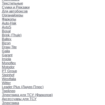
Текстильные
Сумки и Рюкзаки
Для автобоксов
Органайзеры
Фаркопы
Auto-Hak
AvtoS
Bosal
Brink (Thule)
Baltex
Bizon
Draw-Tite
Galia
Garant
Imiola
Monoflex
Motodor
PT Group
Steinhof
Westfalia
Witter
Leader Plus (Лидер Плюс)
Трейлер
Электрика для ТСУ (Фаркопов)
Аксессуары для ТСУ
Электрика