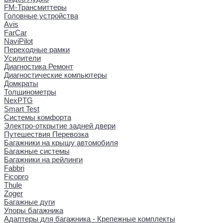
FM-Трансмиттеры
Головные устройства
Avis
FarCar
NaviPilot
Переходные рамки
Усилители
Диагностика Ремонт
Диагностические компьютеры
Домкраты
Толщинометры
NexPTG
Smart Test
Системы комфорта
Электро-открытие задней двери
Путешествия Перевозка
Багажники на крышу автомобиля
Багажные системы
Багажники на рейлинги
Fabbri
Ficopro
Thule
Zoger
Багажные дуги
Упоры багажника
Адаптеры для багажника - Крепежные комплекты