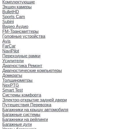
Комплектующие
Экшен камеры
BulletHD
Sports Cam
Subini
Видео Аудио
FM-Трансмиттеры
Головные устройства
Avis
FarCar
NaviPilot
Переходные рамки
Усилители
Диагностика Ремонт
Диагностические компьютеры
Домкраты
Толщинометры
NexPTG
Smart Test
Системы комфорта
Электро-открытие задней двери
Путешествия Перевозка
Багажники на крышу автомобиля
Багажные системы
Багажники на рейлинги
Багажные дуги