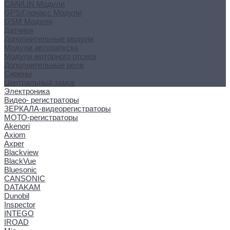
CAN/LIN Модули
GPS/Глонасс Модули
GSM Модули
Датчики
Дополнительные модули
Модули автозапуска
Модули моторного отсека
Дополнительные реле
Сирены
Центральный замок
Электроника
Видео- регистраторы
ЗЕРКАЛА-видеорегистраторы
МОТО-регистраторы
Akenori
Axiom
Axper
Blackview
BlackVue
Bluesonic
CANSONIC
DATAKAM
Dunobil
Inspector
INTEGO
IROAD