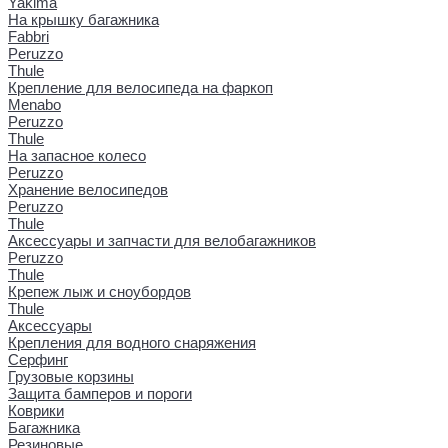
Yakima
На крышку багажника
Fabbri
Peruzzo
Thule
Крепление для велосипеда на фаркоп
Menabo
Peruzzo
Thule
На запасное колесо
Peruzzo
Хранение велосипедов
Peruzzo
Thule
Аксессуары и запчасти для велобагажников
Peruzzo
Thule
Крепеж лыж и сноубордов
Thule
Аксессуары
Крепления для водного снаряжения
Серфинг
Грузовые корзины
Защита бамперов и пороги
Коврики
Багажника
Резиновые