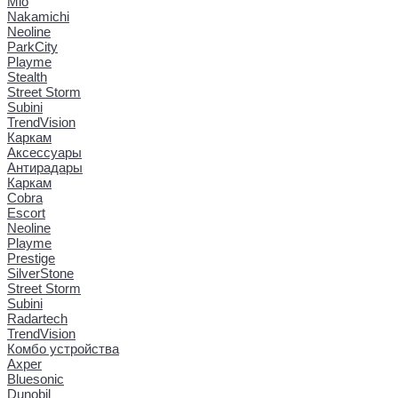
Mio
Nakamichi
Neoline
ParkCity
Playme
Stealth
Street Storm
Subini
TrendVision
Каркам
Аксессуары
Антирадары
Каркам
Cobra
Escort
Neoline
Playme
Prestige
SilverStone
Street Storm
Subini
Radartech
TrendVision
Комбо устройства
Axper
Bluesonic
Dunobil