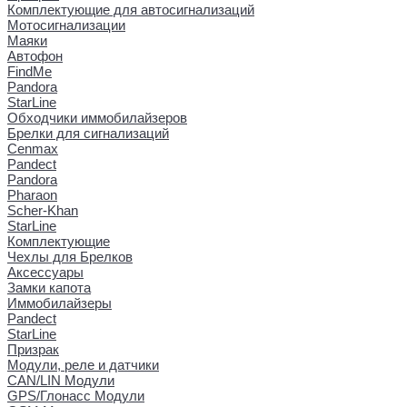
Комплектующие для автосигнализаций
Мотосигнализации
Маяки
Автофон
FindMe
Pandora
StarLine
Обходчики иммобилайзеров
Брелки для сигнализаций
Cenmax
Pandect
Pandora
Pharaon
Scher-Khan
StarLine
Комплектующие
Чехлы для Брелков
Аксессуары
Замки капота
Иммобилайзеры
Pandect
StarLine
Призрак
Модули, реле и датчики
CAN/LIN Модули
GPS/Глонасс Модули