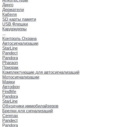
Динго
Держатели
Кабеля
SD карты памяти
USB Флешки
Кардридеры
...
Контроль Охрана
Автосигнализации
StarLine
Pandect
Pandora
Pharaon
Призрак
Комплектующие для автосигнализаций
Мотосигнализации
Маяки
Автофон
FindMe
Pandora
StarLine
Обходчики иммобилайзеров
Брелки для сигнализаций
Cenmax
Pandect
Pandora