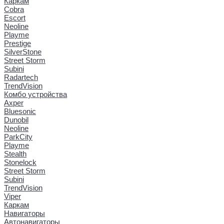
Каркам
Cobra
Escort
Neoline
Playme
Prestige
SilverStone
Street Storm
Subini
Radartech
TrendVision
Комбо устройства
Axper
Bluesonic
Dunobil
Neoline
ParkCity
Playme
Stealth
Stonelock
Street Storm
Subini
TrendVision
Viper
Каркам
Навигаторы
Автонавигаторы