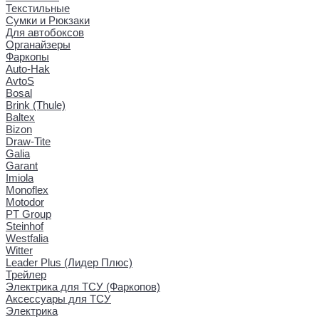
Текстильные
Сумки и Рюкзаки
Для автобоксов
Органайзеры
Фаркопы
Auto-Hak
AvtoS
Bosal
Brink (Thule)
Baltex
Bizon
Draw-Tite
Galia
Garant
Imiola
Monoflex
Motodor
PT Group
Steinhof
Westfalia
Witter
Leader Plus (Лидер Плюс)
Трейлер
Электрика для ТСУ (Фаркопов)
Аксессуары для ТСУ
Электрика