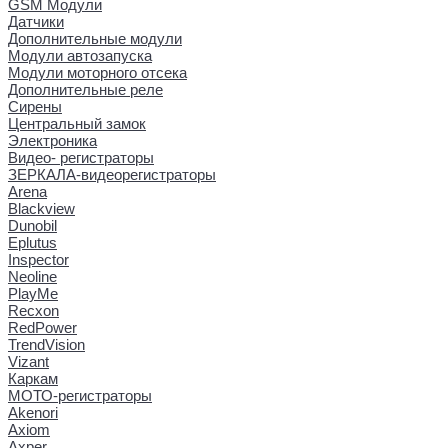
GSM Модули
Датчики
Дополнительные модули
Модули автозапуска
Модули моторного отсека
Дополнительные реле
Сирены
Центральный замок
Электроника
Видео- регистраторы
ЗЕРКАЛА-видеорегистраторы
Arena
Blackview
Dunobil
Eplutus
Inspector
Neoline
PlayMe
Recxon
RedPower
TrendVision
Vizant
Каркам
МОТО-регистраторы
Akenori
Axiom
Axper