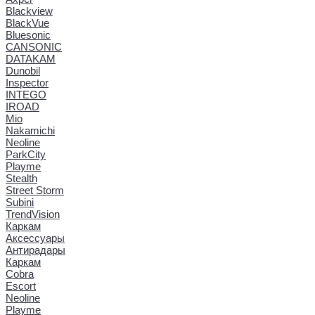
Blackview
BlackVue
Bluesonic
CANSONIC
DATAKAM
Dunobil
Inspector
INTEGO
IROAD
Mio
Nakamichi
Neoline
ParkCity
Playme
Stealth
Street Storm
Subini
TrendVision
Каркам
Аксессуары
Антирадары
Каркам
Cobra
Escort
Neoline
Playme