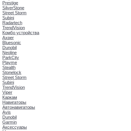
Prestige
SilverStone
Street Storm
Subini
Radartech
TrendVision
Комбо устройства
Axper
Bluesonic
Dunobil
Neoline
ParkCity
Playme
Stealth
Stonelock
Street Storm
Subini
TrendVision
Viper
Каркам
Навигаторы
Автонавигаторы
Avis
Dunobil
Garmin
Аксессуары