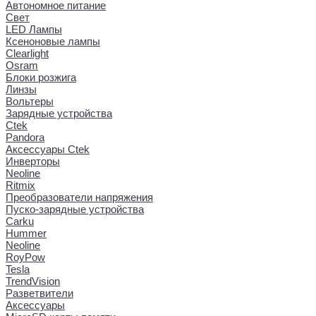
Автономное питание
Свет
LED Лампы
Ксеноновые лампы
Clearlight
Osram
Блоки розжига
Линзы
Вольтеры
Зарядные устройства
Ctek
Pandora
Аксессуары Ctek
Инверторы
Neoline
Ritmix
Преобразователи напряжения
Пуско-зарядные устройства
Carku
Hummer
Neoline
RoyPow
Tesla
TrendVision
Разветвители
Аксессуары