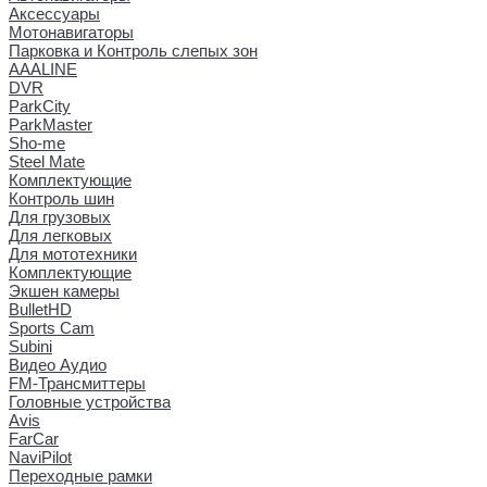
Аксессуары
Мотонавигаторы
Парковка и Контроль слепых зон
AAALINE
DVR
ParkCity
ParkMaster
Sho-me
Steel Mate
Комплектующие
Контроль шин
Для грузовых
Для легковых
Для мототехники
Комплектующие
Экшен камеры
BulletHD
Sports Cam
Subini
Видео Аудио
FM-Трансмиттеры
Головные устройства
Avis
FarCar
NaviPilot
Переходные рамки