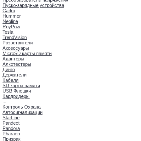
Пуско-зарядные устройства
Carku
Hummer
Neoline
RoyPow
Tesla
TrendVision
Разветвители
Аксессуары
MicroSD карты памяти
Адаптеры
Алкотестеры
Динго
Держатели
Кабеля
SD карты памяти
USB Флешки
Кардридеры
...
Контроль Охрана
Автосигнализации
StarLine
Pandect
Pandora
Pharaon
Призрак