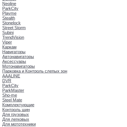
Neoline
ParkCity
Playme
Stealth
Stonelock
Street Storm
Subini
TrendVision
Viper
Каркам
Навигаторы
Автонавигаторы
Аксессуары
Мотонавигаторы
Парковка и Контроль слепых зон
AAALINE
DVR
ParkCity
ParkMaster
Sho-me
Steel Mate
Комплектующие
Контроль шин
Для грузовых
Для легковых
Для мототехники