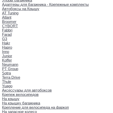
Упоры багажника
Адаптеры для багажника - Крепежные комплекты
Автобоксы на Крышу
AT Tuning
Atlant
Broomer
CYBORT
Fabbri
Farad
G3
Hakr
Hapro
Inno
Junior
Koffer
Neumann
PT Group
Sotra
Terra Drive
Thule
Yuago
Аксессуары для автобоксов
Крепеж велосипедов
На крышу
На крышку багажника
Крепление для велосипеда на фаркоп
На запасное колесо