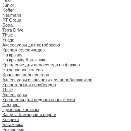
Inno
Junior
Koffer
Neumann
PT Group
Sotra
Terra Drive
Thule
Yuago
Аксессуары для автобоксов
Крепеж велосипедов
На крышу
На крышку багажника
Крепление для велосипеда на фаркоп
На запасное колесо
Хранение велосипедов
Аксессуары и запчасти для велобагажников
Крепеж лыж и сноубордов
Thule
Аксессуары
Крепления для водного снаряжения
Серфинг
Грузовые корзины
Защита бамперов и пороги
Коврики
Багажника
Резиновые