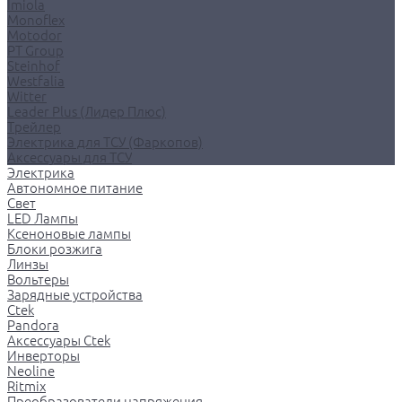
Imiola
Monoflex
Motodor
PT Group
Steinhof
Westfalia
Witter
Leader Plus (Лидер Плюс)
Трейлер
Электрика для ТСУ (Фаркопов)
Аксессуары для ТСУ
Электрика
Автономное питание
Свет
LED Лампы
Ксеноновые лампы
Блоки розжига
Линзы
Вольтеры
Зарядные устройства
Ctek
Pandora
Аксессуары Ctek
Инверторы
Neoline
Ritmix
Преобразователи напряжения