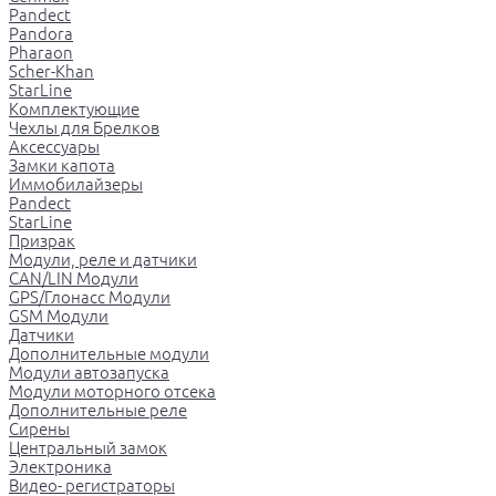
Pandect
Pandora
Pharaon
Scher-Khan
StarLine
Комплектующие
Чехлы для Брелков
Аксессуары
Замки капота
Иммобилайзеры
Pandect
StarLine
Призрак
Модули, реле и датчики
CAN/LIN Модули
GPS/Глонасс Модули
GSM Модули
Датчики
Дополнительные модули
Модули автозапуска
Модули моторного отсека
Дополнительные реле
Сирены
Центральный замок
Электроника
Видео- регистраторы