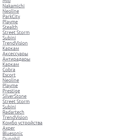
Mio
Nakamichi
Neoline
ParkCity
Playme
Stealth
Street Storm
Subini
TrendVision
Каркам
Аксессуары
Антирадары
Каркам
Cobra
Escort
Neoline
Playme
Prestige
SilverStone
Street Storm
Subini
Radartech
TrendVision
Комбо устройства
Axper
Bluesonic
Dunobil