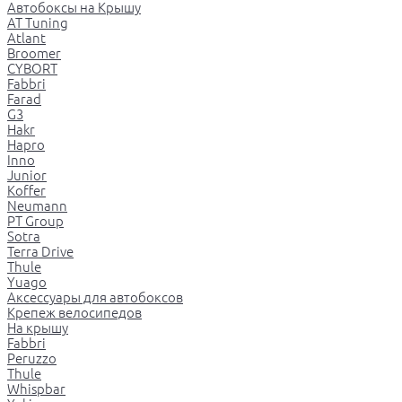
Автобоксы на Крышу
AT Tuning
Atlant
Broomer
CYBORT
Fabbri
Farad
G3
Hakr
Hapro
Inno
Junior
Koffer
Neumann
PT Group
Sotra
Terra Drive
Thule
Yuago
Аксессуары для автобоксов
Крепеж велосипедов
На крышу
Fabbri
Peruzzo
Thule
Whispbar