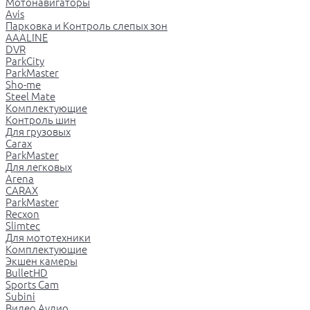
Мотонавигаторы
Avis
Парковка и Контроль слепых зон
AAALINE
DVR
ParkCity
ParkMaster
Sho-me
Steel Mate
Комплектующие
Контроль шин
Для грузовых
Carax
ParkMaster
Для легковых
Arena
CARAX
ParkMaster
Recxon
Slimtec
Для мототехники
Комплектующие
Экшен камеры
BulletHD
Sports Cam
Subini
Видео Аудио