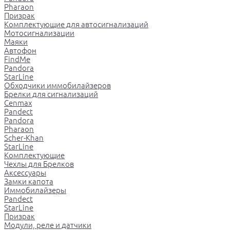
Pharaon
Призрак
Комплектующие для автосигнализаций
Мотосигнализации
Маяки
Автофон
FindMe
Pandora
StarLine
Обходчики иммобилайзеров
Брелки для сигнализаций
Cenmax
Pandect
Pandora
Pharaon
Scher-Khan
StarLine
Комплектующие
Чехлы для Брелков
Аксессуары
Замки капота
Иммобилайзеры
Pandect
StarLine
Призрак
Модули, реле и датчики