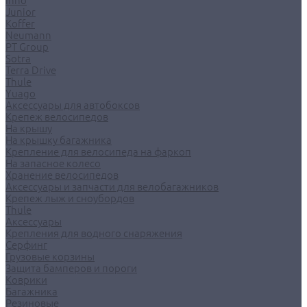
Inno
Junior
Koffer
Neumann
PT Group
Sotra
Terra Drive
Thule
Yuago
Аксессуары для автобоксов
Крепеж велосипедов
На крышу
На крышку багажника
Крепление для велосипеда на фаркоп
На запасное колесо
Хранение велосипедов
Аксессуары и запчасти для велобагажников
Крепеж лыж и сноубордов
Thule
Аксессуары
Крепления для водного снаряжения
Серфинг
Грузовые корзины
Защита бамперов и пороги
Коврики
Багажника
Резиновые