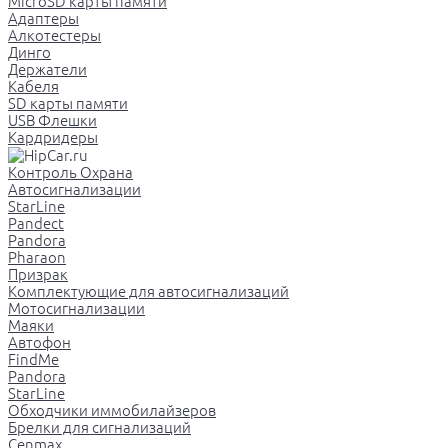
MicroSD карты памяти
Адаптеры
Алкотестеры
Динго
Держатели
Кабеля
SD карты памяти
USB Флешки
Кардридеры
Контроль Охрана
Автосигнализации
StarLine
Pandect
Pandora
Pharaon
Призрак
Комплектующие для автосигнализаций
Мотосигнализации
Маяки
Автофон
FindMe
Pandora
StarLine
Обходчики иммобилайзеров
Брелки для сигнализаций
Cenmax