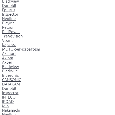
Blackview
Dunobil
Eplutus
Inspector
Neoline
PlayMe
Recxon
RedPower
TrendVision
Vizant
Каркам
МОТО-регистраторы
Akenori
Axiom
Axper
Blackview
BlackVue
Bluesonic
CANSONIC
DATAKAM
Dunobil
Inspector
INTEGO
IROAD
Mio
Nakamichi
Neoline