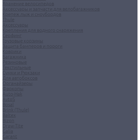
Хранение велосипедов
Аксессуары и запчасти для велобагажников
Крепеж лыж и сноубордов
Thule
Аксессуары
Крепления для водного снаряжения
Серфинг
Грузовые корзины
Защита бамперов и пороги
Коврики
Багажника
Резиновые
Текстильные
Сумки и Рюкзаки
Для автобоксов
Органайзеры
Фаркопы
Auto-Hak
AvtoS
Bosal
Brink (Thule)
Baltex
Bizon
Draw-Tite
Galia
Garant