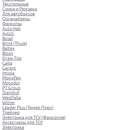
Текстильные
Сумки и Рюкзаки
Для автобоксов
Органайзеры
Фаркопы
Auto-Hak
AvtoS
Bosal
Brink (Thule)
Baltex
Bizon
Draw-Tite
Galia
Garant
Imiola
Monoflex
Motodor
PT Group
Steinhof
Westfalia
Witter
Leader Plus (Лидер Плюс)
Трейлер
Электрика для ТСУ (Фаркопов)
Аксессуары для ТСУ
Электрика