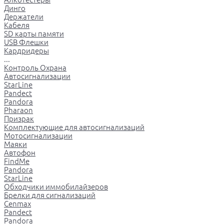
Динго
Держатели
Кабеля
SD карты памяти
USB Флешки
Кардридеры
...
Контроль Охрана
Автосигнализации
StarLine
Pandect
Pandora
Pharaon
Призрак
Комплектующие для автосигнализаций
Мотосигнализации
Маяки
Автофон
FindMe
Pandora
StarLine
Обходчики иммобилайзеров
Брелки для сигнализаций
Cenmax
Pandect
Pandora