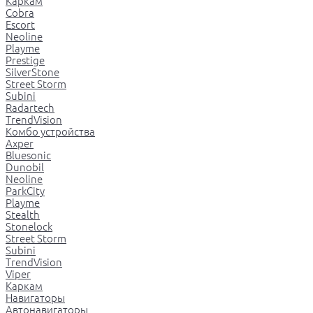
Каркам
Cobra
Escort
Neoline
Playme
Prestige
SilverStone
Street Storm
Subini
Radartech
TrendVision
Комбо устройства
Axper
Bluesonic
Dunobil
Neoline
ParkCity
Playme
Stealth
Stonelock
Street Storm
Subini
TrendVision
Viper
Каркам
Навигаторы
Автонавигаторы