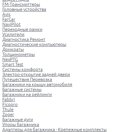
FM-Трансмиттеры
Головные устройства
Avis
FarCar
NaviPilot
Переходные рамки
Усилители
Диагностика Ремонт
Диагностические компьютеры
Домкраты
Толщинометры
NexPTG
Smart Test
Системы комфорта
Электро-открытие задней двери
Путешествия Перевозка
Багажники на крышу автомобиля
Багажные системы
Багажники на рейлинги
Fabbri
Ficopro
Thule
Zoger
Багажные дуги
Упоры багажника
Адаптеры для багажника - Крепежные комплекты