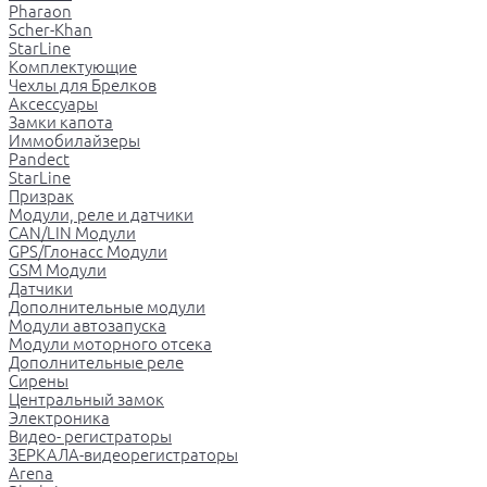
Pharaon
Scher-Khan
StarLine
Комплектующие
Чехлы для Брелков
Аксессуары
Замки капота
Иммобилайзеры
Pandect
StarLine
Призрак
Модули, реле и датчики
CAN/LIN Модули
GPS/Глонасс Модули
GSM Модули
Датчики
Дополнительные модули
Модули автозапуска
Модули моторного отсека
Дополнительные реле
Сирены
Центральный замок
Электроника
Видео- регистраторы
ЗЕРКАЛА-видеорегистраторы
Arena