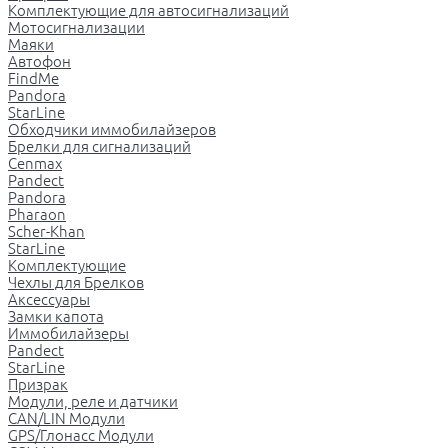
Комплектующие для автосигнализаций
Мотосигнализации
Маяки
Автофон
FindMe
Pandora
StarLine
Обходчики иммобилайзеров
Брелки для сигнализаций
Cenmax
Pandect
Pandora
Pharaon
Scher-Khan
StarLine
Комплектующие
Чехлы для Брелков
Аксессуары
Замки капота
Иммобилайзеры
Pandect
StarLine
Призрак
Модули, реле и датчики
CAN/LIN Модули
GPS/Глонасс Модули