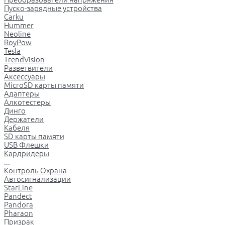
Пуско-зарядные устройства
Carku
Hummer
Neoline
RoyPow
Tesla
TrendVision
Разветвители
Аксессуары
MicroSD карты памяти
Адаптеры
Алкотестеры
Динго
Держатели
Кабеля
SD карты памяти
USB Флешки
Кардридеры
...
Контроль Охрана
Автосигнализации
StarLine
Pandect
Pandora
Pharaon
Призрак