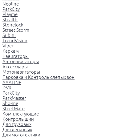
Neoline
ParkCity
Playme
Stealth
Stonelock
Street Storm
Subini
TrendVision
Viper
Каркам
Навигаторы
Автонавигаторы
Аксессуары
Мотонавигаторы
Парковка и Контроль слепых зон
AAALINE
DVR
ParkCity
ParkMaster
Sho-me
Steel Mate
Комплектующие
Контроль шин
Для грузовых
Для легковых
Для мототехники