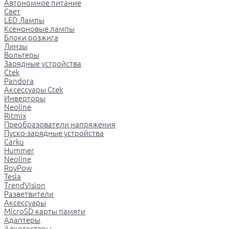
Автономное питание
Свет
LED Лампы
Ксеноновые лампы
Блоки розжига
Линзы
Вольтеры
Зарядные устройства
Ctek
Pandora
Аксессуары Ctek
Инверторы
Neoline
Ritmix
Преобразователи напряжения
Пуско-зарядные устройства
Carku
Hummer
Neoline
RoyPow
Tesla
TrendVision
Разветвители
Аксессуары
MicroSD карты памяти
Адаптеры
Алкотестеры