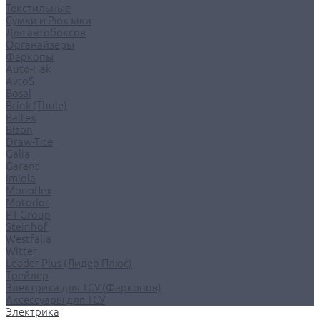
Текстильные
Сумки и Рюкзаки
Для автобоксов
Органайзеры
Фаркопы
Auto-Hak
AvtoS
Bosal
Brink (Thule)
Baltex
Bizon
Draw-Tite
Galia
Garant
Imiola
Monoflex
Motodor
PT Group
Steinhof
Westfalia
Witter
Leader Plus (Лидер Плюс)
Трейлер
Электрика для ТСУ (Фаркопов)
Аксессуары для ТСУ
Электрика