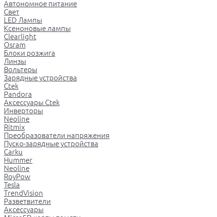
Автономное питание
Свет
LED Лампы
Ксеноновые лампы
Clearlight
Osram
Блоки розжига
Линзы
Вольтеры
Зарядные устройства
Ctek
Pandora
Аксессуары Ctek
Инверторы
Neoline
Ritmix
Преобразователи напряжения
Пуско-зарядные устройства
Carku
Hummer
Neoline
RoyPow
Tesla
TrendVision
Разветвители
Аксессуары