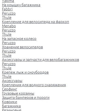
Yakima
На крышку багажника
Fabbri
Peruzzo
Thule
Крепление для велосипеда на фаркоп
Menabo
Peruzzo
Thule
На запасное колесо
Peruzzo
Хранение велосипедов
Peruzzo
Thule
Аксессуары и запчасти для велобагажников
Peruzzo
Thule
Крепеж лыж и сноубордов
Thule
Аксессуары
Крепления для водного снаряжения
Серфинг
Грузовые корзины
Защита бамперов и пороги
Коврики
Багажника
Резиновые