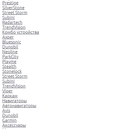
Prestige
SilverStone
Street Storm
Subini
Radartech
TrendVision
Комбо устройства
Axper
Bluesonic
Dunobil
Neoline
ParkCity
Playme
Stealth
Stonelock
Street Storm
Subini
TrendVision
Viper
Каркам
Навигаторы
Автонавигаторы
Avis
Dunobil
Garmin
Аксессуары