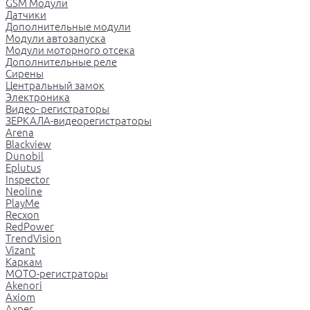
GSM Модули
Датчики
Дополнительные модули
Модули автозапуска
Модули моторного отсека
Дополнительные реле
Сирены
Центральный замок
Электроника
Видео- регистраторы
ЗЕРКАЛА-видеорегистраторы
Arena
Blackview
Dunobil
Eplutus
Inspector
Neoline
PlayMe
Recxon
RedPower
TrendVision
Vizant
Каркам
МОТО-регистраторы
Akenori
Axiom
Axper