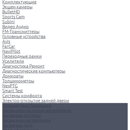
Комплектующие
Экшен камеры
BulletHD
Sports Cam
Subini
Видео Аудио
FM-Трансмиттеры
Головные устройства
Avis
FarCar
NaviPilot
Переходные рамки
Усилители
Диагностика Ремонт
Диагностические компьютеры
Домкраты
Толщинометры
NexPTG
Smart Test
Системы комфорта
Электро-открытие задней двери
Путешествия Перевозка
Багажники на крышу автомобиля
Багажные системы
Багажники на рейлинги
Багажные дуги