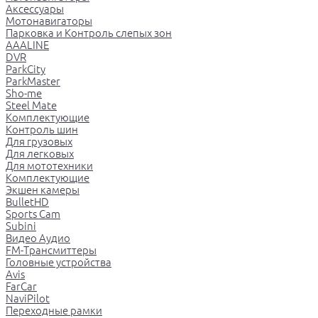
Аксессуары
Мотонавигаторы
Парковка и Контроль слепых зон
AAALINE
DVR
ParkCity
ParkMaster
Sho-me
Steel Mate
Комплектующие
Контроль шин
Для грузовых
Для легковых
Для мототехники
Комплектующие
Экшен камеры
BulletHD
Sports Cam
Subini
Видео Аудио
FM-Трансмиттеры
Головные устройства
Avis
FarCar
NaviPilot
Переходные рамки