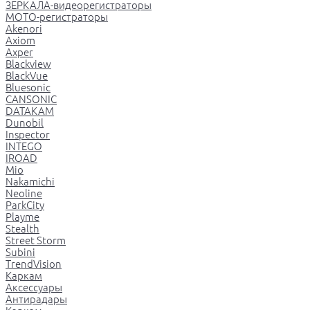
ЗЕРКАЛА-видеорегистраторы
МОТО-регистраторы
Akenori
Axiom
Axper
Blackview
BlackVue
Bluesonic
CANSONIC
DATAKAM
Dunobil
Inspector
INTEGO
IROAD
Mio
Nakamichi
Neoline
ParkCity
Playme
Stealth
Street Storm
Subini
TrendVision
Каркам
Аксессуары
Антирадары