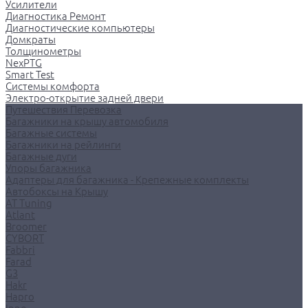
Усилители
Диагностика Ремонт
Диагностические компьютеры
Домкраты
Толщинометры
NexPTG
Smart Test
Системы комфорта
Электро-открытие задней двери
Путешествия Перевозка
Багажники на крышу автомобиля
Багажные системы
Багажники на рейлинги
Багажные дуги
Упоры багажника
Адаптеры для багажника - Крепежные комплекты
Автобоксы на Крышу
AT Tuning
Atlant
Broomer
CYBORT
Fabbri
Farad
G3
Hakr
Hapro