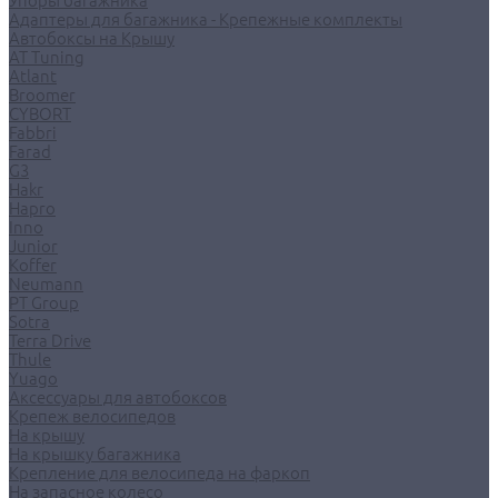
Упоры багажника
Адаптеры для багажника - Крепежные комплекты
Автобоксы на Крышу
AT Tuning
Atlant
Broomer
CYBORT
Fabbri
Farad
G3
Hakr
Hapro
Inno
Junior
Koffer
Neumann
PT Group
Sotra
Terra Drive
Thule
Yuago
Аксессуары для автобоксов
Крепеж велосипедов
На крышу
На крышку багажника
Крепление для велосипеда на фаркоп
На запасное колесо