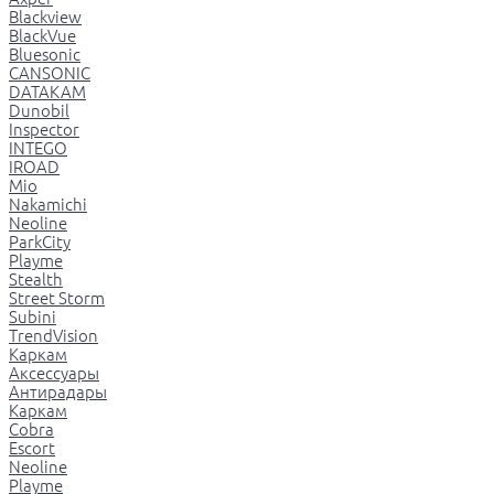
Blackview
BlackVue
Bluesonic
CANSONIC
DATAKAM
Dunobil
Inspector
INTEGO
IROAD
Mio
Nakamichi
Neoline
ParkCity
Playme
Stealth
Street Storm
Subini
TrendVision
Каркам
Аксессуары
Антирадары
Каркам
Cobra
Escort
Neoline
Playme