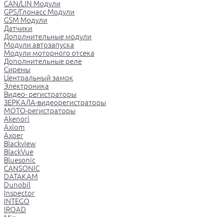
CAN/LIN Модули
GPS/Глонасс Модули
GSM Модули
Датчики
Дополнительные модули
Модули автозапуска
Модули моторного отсека
Дополнительные реле
Сирены
Центральный замок
Электроника
Видео- регистраторы
ЗЕРКАЛА-видеорегистраторы
МОТО-регистраторы
Akenori
Axiom
Axper
Blackview
BlackVue
Bluesonic
CANSONIC
DATAKAM
Dunobil
Inspector
INTEGO
IROAD