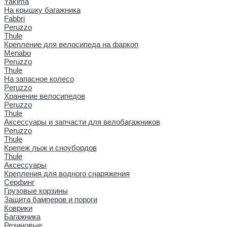
Yakima
На крышку багажника
Fabbri
Peruzzo
Thule
Крепление для велосипеда на фаркоп
Menabo
Peruzzo
Thule
На запасное колесо
Peruzzo
Хранение велосипедов
Peruzzo
Thule
Аксессуары и запчасти для велобагажников
Peruzzo
Thule
Крепеж лыж и сноубордов
Thule
Аксессуары
Крепления для водного снаряжения
Серфинг
Грузовые корзины
Защита бамперов и пороги
Коврики
Багажника
Резиновые