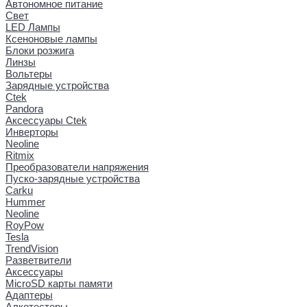
Автономное питание
Свет
LED Лампы
Ксеноновые лампы
Блоки розжига
Линзы
Вольтеры
Зарядные устройства
Ctek
Pandora
Аксессуары Ctek
Инверторы
Neoline
Ritmix
Преобразователи напряжения
Пуско-зарядные устройства
Carku
Hummer
Neoline
RoyPow
Tesla
TrendVision
Разветвители
Аксессуары
MicroSD карты памяти
Адаптеры
Алкотестеры