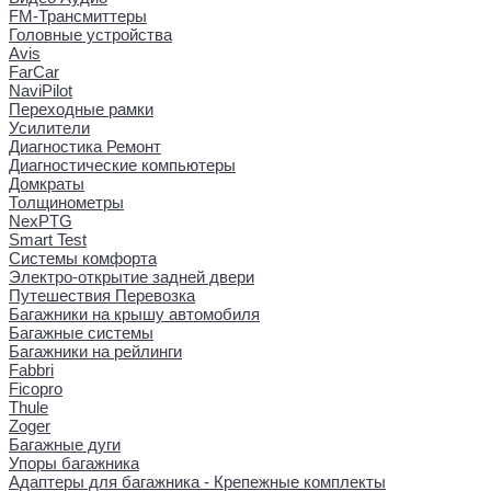
FM-Трансмиттеры
Головные устройства
Avis
FarCar
NaviPilot
Переходные рамки
Усилители
Диагностика Ремонт
Диагностические компьютеры
Домкраты
Толщинометры
NexPTG
Smart Test
Системы комфорта
Электро-открытие задней двери
Путешествия Перевозка
Багажники на крышу автомобиля
Багажные системы
Багажники на рейлинги
Fabbri
Ficopro
Thule
Zoger
Багажные дуги
Упоры багажника
Адаптеры для багажника - Крепежные комплекты