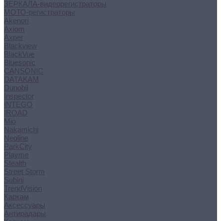
ЗЕРКАЛА-видеорегистраторы
МОТО-регистраторы
Akenori
Axiom
Axper
Blackview
BlackVue
Bluesonic
CANSONIC
DATAKAM
Dunobil
Inspector
INTEGO
IROAD
Mio
Nakamichi
Neoline
ParkCity
Playme
Stealth
Street Storm
Subini
TrendVision
Каркам
Аксессуары
Антирадары