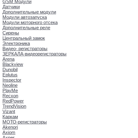
GSM Модули
Датчики
Дополнительные модули
Модули автозапуска
Модули моторного отсека
Дополнительные реле
Сирены
Центральный замок
Электроника
Видео- регистраторы
ЗЕРКАЛА-видеорегистраторы
Arena
Blackview
Dunobil
Eplutus
Inspector
Neoline
PlayMe
Recxon
RedPower
TrendVision
Vizant
Каркам
МОТО-регистраторы
Akenori
Axiom
Axper