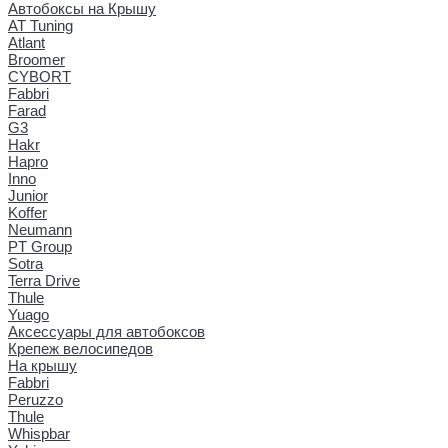
Автобоксы на Крышу
AT Tuning
Atlant
Broomer
CYBORT
Fabbri
Farad
G3
Hakr
Hapro
Inno
Junior
Koffer
Neumann
PT Group
Sotra
Terra Drive
Thule
Yuago
Аксессуары для автобоксов
Крепеж велосипедов
На крышу
Fabbri
Peruzzo
Thule
Whispbar