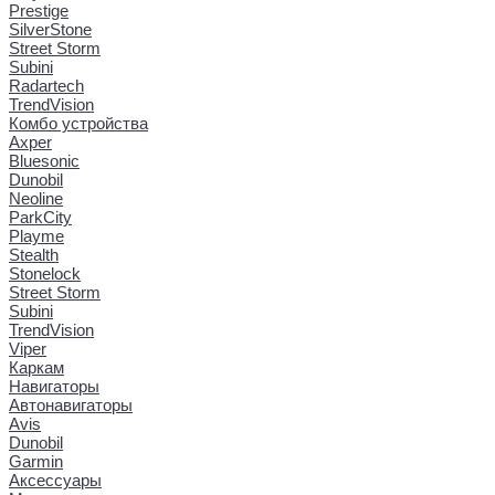
Prestige
SilverStone
Street Storm
Subini
Radartech
TrendVision
Комбо устройства
Axper
Bluesonic
Dunobil
Neoline
ParkCity
Playme
Stealth
Stonelock
Street Storm
Subini
TrendVision
Viper
Каркам
Навигаторы
Автонавигаторы
Avis
Dunobil
Garmin
Аксессуары