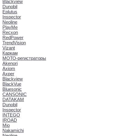
Blackview
Dunobil
Eplutus
Inspector
Neoline
PlayMe
Recxon
RedPower
TrendVision
Vizant
Каркам
МОТО-регистраторы
Akenori
Axiom
Axper
Blackview
BlackVue
Bluesonic
CANSONIC
DATAKAM
Dunobil
Inspector
INTEGO
IROAD
Mio
Nakamichi
Neoline