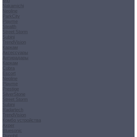
Mio
Nakamichi
Neoline
ParkCity
Playme
Stealth
Street Storm
Subini
TrendVision
Каркам
Аксессуары
Антирадары
Каркам
Cobra
Escort
Neoline
Playme
Prestige
SilverStone
Street Storm
Subini
Radartech
TrendVision
Комбо устройства
Axper
Bluesonic
Dunobil