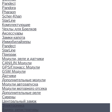
Pandect
Pandora
Pharaon
Scher-Khan
StarLine
Комплектующие
Чехлы для Брелков
Аксессуары
Замки капота
Иммобилайзеры
Pandect
StarLine
Призрак
Модули, реле и датчики
CAN/LIN Модули
GPS/Глонасс Модули
GSM Модули
Датчики
Дополнительные модули
Модули автозапуска
Модули моторного отсека
Дополнительные реле
Сирены
Центральный замок
Электроника
Видео- регистраторы