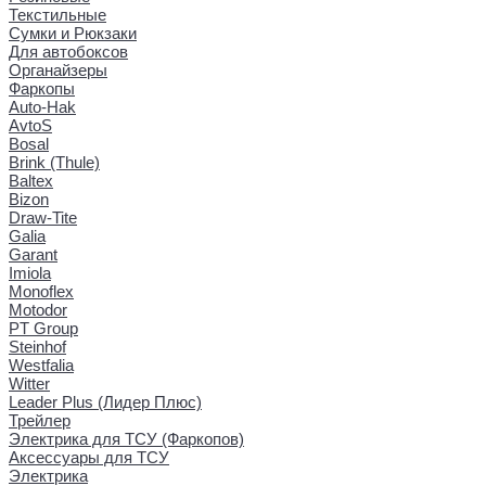
Текстильные
Сумки и Рюкзаки
Для автобоксов
Органайзеры
Фаркопы
Auto-Hak
AvtoS
Bosal
Brink (Thule)
Baltex
Bizon
Draw-Tite
Galia
Garant
Imiola
Monoflex
Motodor
PT Group
Steinhof
Westfalia
Witter
Leader Plus (Лидер Плюс)
Трейлер
Электрика для ТСУ (Фаркопов)
Аксессуары для ТСУ
Электрика