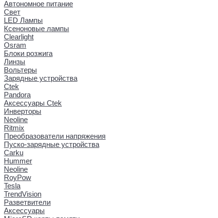
Автономное питание
Свет
LED Лампы
Ксеноновые лампы
Clearlight
Osram
Блоки розжига
Линзы
Вольтеры
Зарядные устройства
Ctek
Pandora
Аксессуары Ctek
Инверторы
Neoline
Ritmix
Преобразователи напряжения
Пуско-зарядные устройства
Carku
Hummer
Neoline
RoyPow
Tesla
TrendVision
Разветвители
Аксессуары