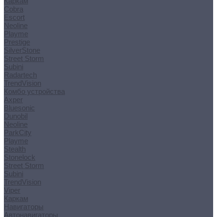
Каркам
Cobra
Escort
Neoline
Playme
Prestige
SilverStone
Street Storm
Subini
Radartech
TrendVision
Комбо устройства
Axper
Bluesonic
Dunobil
Neoline
ParkCity
Playme
Stealth
Stonelock
Street Storm
Subini
TrendVision
Viper
Каркам
Навигаторы
Автонавигаторы