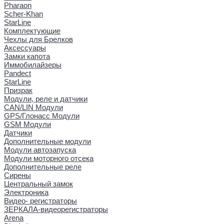
Pharaon
Scher-Khan
StarLine
Комплектующие
Чехлы для Брелков
Аксессуары
Замки капота
Иммобилайзеры
Pandect
StarLine
Призрак
Модули, реле и датчики
CAN/LIN Модули
GPS/Глонасс Модули
GSM Модули
Датчики
Дополнительные модули
Модули автозапуска
Модули моторного отсека
Дополнительные реле
Сирены
Центральный замок
Электроника
Видео- регистраторы
ЗЕРКАЛА-видеорегистраторы
Arena