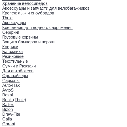
Хранение велосипедов
Аксессуары и запчасти для велобагажников
Крепеж лыж и сноубордов
Thule
Аксессуары
Крепления для водного снаряжения
Серфинг
Грузовые корзины
Защита бамперов и пороги
Коврики
Багажника
Резиновые
Текстильные
Сумки и Рюкзаки
Для автобоксов
Органайзеры
Фаркопы
Auto-Hak
AvtoS
Bosal
Brink (Thule)
Baltex
Bizon
Draw-Tite
Galia
Garant