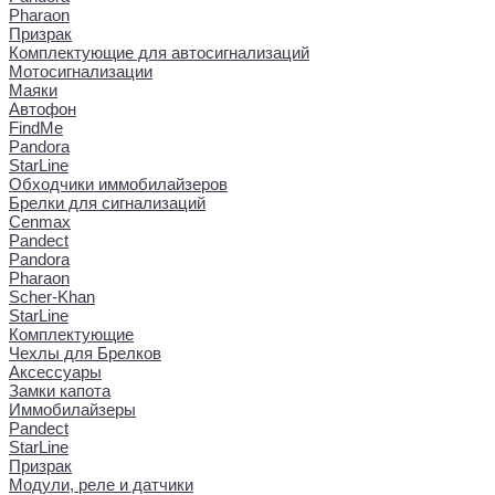
Pharaon
Призрак
Комплектующие для автосигнализаций
Мотосигнализации
Маяки
Автофон
FindMe
Pandora
StarLine
Обходчики иммобилайзеров
Брелки для сигнализаций
Cenmax
Pandect
Pandora
Pharaon
Scher-Khan
StarLine
Комплектующие
Чехлы для Брелков
Аксессуары
Замки капота
Иммобилайзеры
Pandect
StarLine
Призрак
Модули, реле и датчики