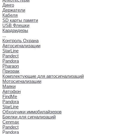
Динго
Держатели
Кабеля
SD карты памяти
USB Флешки
Кардридеры
...
Контроль Охрана
Автосигнализации
StarLine
Pandect
Pandora
Pharaon
Призрак
Комплектующие для автосигнализаций
Мотосигнализации
Маяки
Автофон
FindMe
Pandora
StarLine
Обходчики иммобилайзеров
Брелки для сигнализаций
Cenmax
Pandect
Pandora