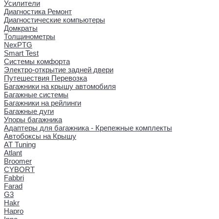
Усилители
Диагностика Ремонт
Диагностические компьютеры
Домкраты
Толщинометры
NexPTG
Smart Test
Системы комфорта
Электро-открытие задней двери
Путешествия Перевозка
Багажники на крышу автомобиля
Багажные системы
Багажники на рейлинги
Багажные дуги
Упоры багажника
Адаптеры для багажника - Крепежные комплекты
Автобоксы на Крышу
AT Tuning
Atlant
Broomer
CYBORT
Fabbri
Farad
G3
Hakr
Hapro