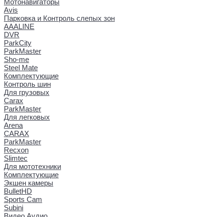
Мотонавигаторы
Avis
Парковка и Контроль слепых зон
AAALINE
DVR
ParkCity
ParkMaster
Sho-me
Steel Mate
Комплектующие
Контроль шин
Для грузовых
Carax
ParkMaster
Для легковых
Arena
CARAX
ParkMaster
Recxon
Slimtec
Для мототехники
Комплектующие
Экшен камеры
BulletHD
Sports Cam
Subini
Видео Аудио