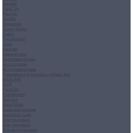
Neoline
ParkCity
Playme
Stealth
Stonelock
Street Storm
Subini
TrendVision
Viper
Каркам
Навигаторы
Автонавигаторы
Аксессуары
Мотонавигаторы
Парковка и Контроль слепых зон
AAALINE
DVR
ParkCity
ParkMaster
Sho-me
Steel Mate
Комплектующие
Контроль шин
Для грузовых
Для легковых
Для мототехники