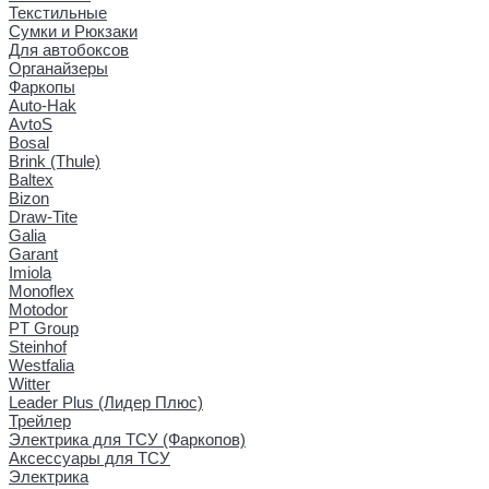
Текстильные
Сумки и Рюкзаки
Для автобоксов
Органайзеры
Фаркопы
Auto-Hak
AvtoS
Bosal
Brink (Thule)
Baltex
Bizon
Draw-Tite
Galia
Garant
Imiola
Monoflex
Motodor
PT Group
Steinhof
Westfalia
Witter
Leader Plus (Лидер Плюс)
Трейлер
Электрика для ТСУ (Фаркопов)
Аксессуары для ТСУ
Электрика