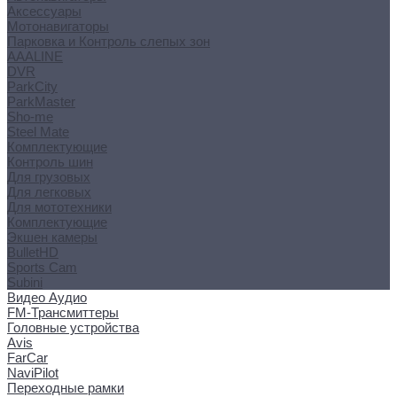
Аксессуары
Мотонавигаторы
Парковка и Контроль слепых зон
AAALINE
DVR
ParkCity
ParkMaster
Sho-me
Steel Mate
Комплектующие
Контроль шин
Для грузовых
Для легковых
Для мототехники
Комплектующие
Экшен камеры
BulletHD
Sports Cam
Subini
Видео Аудио
FM-Трансмиттеры
Головные устройства
Avis
FarCar
NaviPilot
Переходные рамки