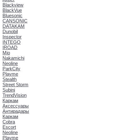
Blackview
BlackVue
Bluesonic
CANSONIC
DATAKAM
Dunobil
Inspector
INTEGO
IROAD
Mio
Nakamichi
Neoline
ParkCity
Playme
Stealth
Street Storm
Subini
TrendVision
Каркам
Аксессуары
Антирадары
Каркам
Cobra
Escort
Neoline
Playme