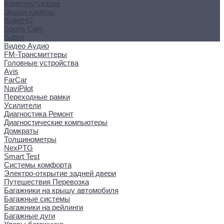
Комплектующие
Экшен камеры
BulletHD
Sports Cam
Subini
Видео Аудио
FM-Трансмиттеры
Головные устройства
Avis
FarCar
NaviPilot
Переходные рамки
Усилители
Диагностика Ремонт
Диагностические компьютеры
Домкраты
Толщинометры
NexPTG
Smart Test
Системы комфорта
Электро-открытие задней двери
Путешествия Перевозка
Багажники на крышу автомобиля
Багажные системы
Багажники на рейлинги
Багажные дуги