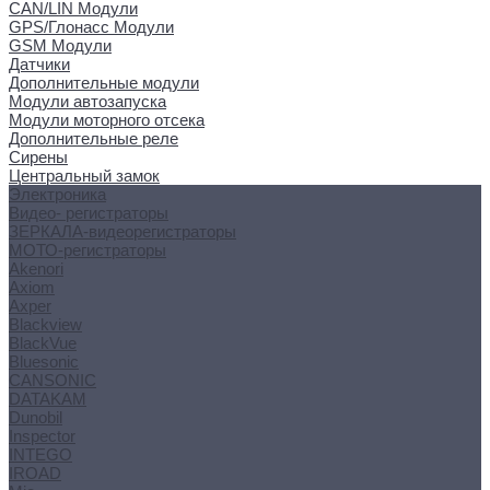
CAN/LIN Модули
GPS/Глонасс Модули
GSM Модули
Датчики
Дополнительные модули
Модули автозапуска
Модули моторного отсека
Дополнительные реле
Сирены
Центральный замок
Электроника
Видео- регистраторы
ЗЕРКАЛА-видеорегистраторы
МОТО-регистраторы
Akenori
Axiom
Axper
Blackview
BlackVue
Bluesonic
CANSONIC
DATAKAM
Dunobil
Inspector
INTEGO
IROAD