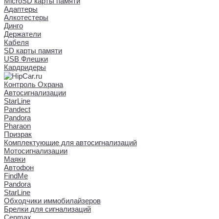
MicroSD карты памяти
Адаптеры
Алкотестеры
Динго
Держатели
Кабеля
SD карты памяти
USB Флешки
Кардридеры
Контроль Охрана
Автосигнализации
StarLine
Pandect
Pandora
Pharaon
Призрак
Комплектующие для автосигнализаций
Мотосигнализации
Маяки
Автофон
FindMe
Pandora
StarLine
Обходчики иммобилайзеров
Брелки для сигнализаций
Cenmax