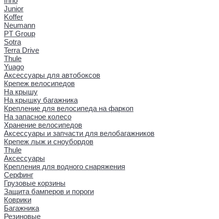
Inno
Junior
Koffer
Neumann
PT Group
Sotra
Terra Drive
Thule
Yuago
Аксессуары для автобоксов
Крепеж велосипедов
На крышу
На крышку багажника
Крепление для велосипеда на фаркоп
На запасное колесо
Хранение велосипедов
Аксессуары и запчасти для велобагажников
Крепеж лыж и сноубордов
Thule
Аксессуары
Крепления для водного снаряжения
Серфинг
Грузовые корзины
Защита бамперов и пороги
Коврики
Багажника
Резиновые