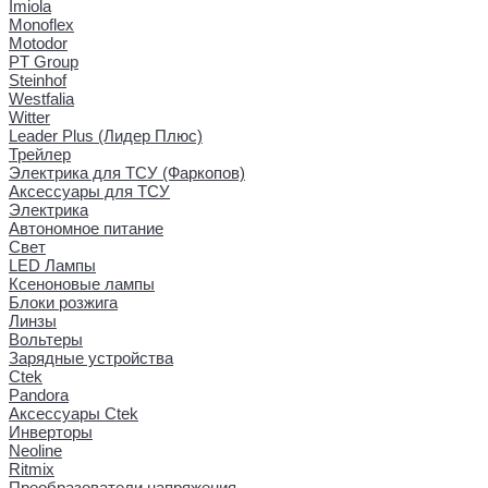
Imiola
Monoflex
Motodor
PT Group
Steinhof
Westfalia
Witter
Leader Plus (Лидер Плюс)
Трейлер
Электрика для ТСУ (Фаркопов)
Аксессуары для ТСУ
Электрика
Автономное питание
Свет
LED Лампы
Ксеноновые лампы
Блоки розжига
Линзы
Вольтеры
Зарядные устройства
Ctek
Pandora
Аксессуары Ctek
Инверторы
Neoline
Ritmix
Преобразователи напряжения