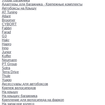
Упоры багажника
Адаптеры для багажника - Крепежные комплекты
Автобоксы на Крышу
AT Tuning
Atlant
Broomer
CYBORT
Fabbri
Farad
G3
Hakr
Hapro
Inno
Junior
Koffer
Neumann
PT Group
Sotra
Terra Drive
Thule
Yuago
Аксессуары для автобоксов
Крепеж велосипедов
На крышу
На крышку багажника
Крепление для велосипеда на фаркоп
На запасное колесо