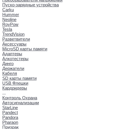
Пуско-зарядные устройства
Carku
Hummer
Neoline
RoyPow
Tesla
TrendVision
Разветвители
Аксессуары
MicroSD карты памяти
Адаптеры
Алкотестеры
Динго
Держатели
Кабеля
SD карты памяти
USB Флешки
Кардридеры
...
Контроль Охрана
Автосигнализации
StarLine
Pandect
Pandora
Pharaon
Призрак