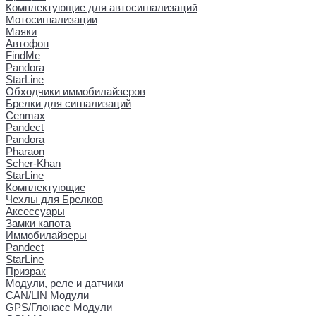
Комплектующие для автосигнализаций
Мотосигнализации
Маяки
Автофон
FindMe
Pandora
StarLine
Обходчики иммобилайзеров
Брелки для сигнализаций
Cenmax
Pandect
Pandora
Pharaon
Scher-Khan
StarLine
Комплектующие
Чехлы для Брелков
Аксессуары
Замки капота
Иммобилайзеры
Pandect
StarLine
Призрак
Модули, реле и датчики
CAN/LIN Модули
GPS/Глонасс Модули