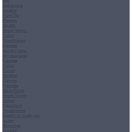
Mio
Nakamichi
Neoline
ParkCity
Playme
Stealth
Street Storm
Subini
TrendVision
Каркам
Аксессуары
Антирадары
Каркам
Cobra
Escort
Neoline
Playme
Prestige
SilverStone
Street Storm
Subini
Radartech
TrendVision
Комбо устройства
Axper
Bluesonic
Dunobil