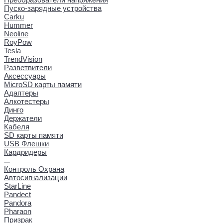
Пуско-зарядные устройства
Carku
Hummer
Neoline
RoyPow
Tesla
TrendVision
Разветвители
Аксессуары
MicroSD карты памяти
Адаптеры
Алкотестеры
Динго
Держатели
Кабеля
SD карты памяти
USB Флешки
Кардридеры
...
Контроль Охрана
Автосигнализации
StarLine
Pandect
Pandora
Pharaon
Призрак