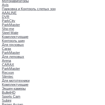
Мотонавигаторы
Avis
Парковка и Контроль слепых зон
AAALINE
DVR
ParkCity
ParkMaster
Sho-me
Steel Mate
Комплектующие
Контроль шин
Для грузовых
Carax
ParkMaster
Для легковых
Arena
CARAX
ParkMaster
Recxon
Slimtec
Для мототехники
Комплектующие
Экшен камеры
BulletHD
Sports Cam
Subini
Видео Аудио