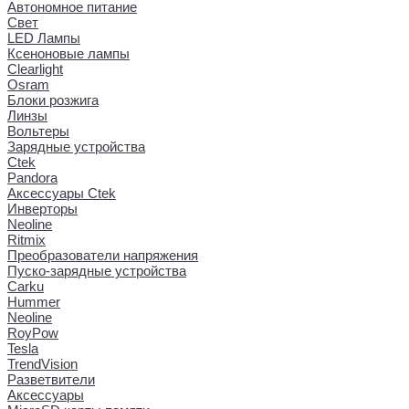
Автономное питание
Свет
LED Лампы
Ксеноновые лампы
Clearlight
Osram
Блоки розжига
Линзы
Вольтеры
Зарядные устройства
Ctek
Pandora
Аксессуары Ctek
Инверторы
Neoline
Ritmix
Преобразователи напряжения
Пуско-зарядные устройства
Carku
Hummer
Neoline
RoyPow
Tesla
TrendVision
Разветвители
Аксессуары