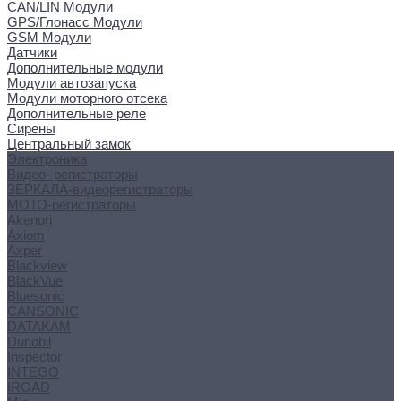
CAN/LIN Модули
GPS/Глонасс Модули
GSM Модули
Датчики
Дополнительные модули
Модули автозапуска
Модули моторного отсека
Дополнительные реле
Сирены
Центральный замок
Электроника
Видео- регистраторы
ЗЕРКАЛА-видеорегистраторы
МОТО-регистраторы
Akenori
Axiom
Axper
Blackview
BlackVue
Bluesonic
CANSONIC
DATAKAM
Dunobil
Inspector
INTEGO
IROAD