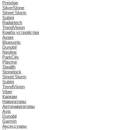
Prestige
SilverStone
Street Storm
Subini
Radartech
TrendVision
Комбо устройства
Axper
Bluesonic
Dunobil
Neoline
ParkCity
Playme
Stealth
Stonelock
Street Storm
Subini
TrendVision
Viper
Каркам
Навигаторы
Автонавигаторы
Avis
Dunobil
Garmin
Аксессуары