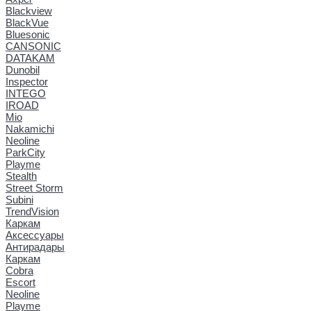
Blackview
BlackVue
Bluesonic
CANSONIC
DATAKAM
Dunobil
Inspector
INTEGO
IROAD
Mio
Nakamichi
Neoline
ParkCity
Playme
Stealth
Street Storm
Subini
TrendVision
Каркам
Аксессуары
Антирадары
Каркам
Cobra
Escort
Neoline
Playme