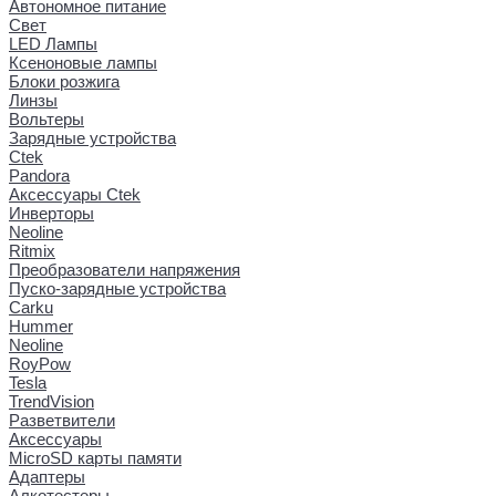
Автономное питание
Свет
LED Лампы
Ксеноновые лампы
Блоки розжига
Линзы
Вольтеры
Зарядные устройства
Ctek
Pandora
Аксессуары Ctek
Инверторы
Neoline
Ritmix
Преобразователи напряжения
Пуско-зарядные устройства
Carku
Hummer
Neoline
RoyPow
Tesla
TrendVision
Разветвители
Аксессуары
MicroSD карты памяти
Адаптеры
Алкотестеры