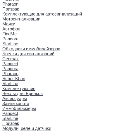
Pharaon
Призрак
Комплектующие для автосигнализаций
Мотосигнализации
Маяки
Автофон
FindMe
Pandora
StarLine
Обходчики иммобилайзеров
Брелки для сигнализаций
Cenmax
Pandect
Pandora
Pharaon
Scher-Khan
StarLine
Комплектующие
Чехлы для Брелков
Аксессуары
Замки капота
Иммобилайзеры
Pandect
StarLine
Призрак
Модули, реле и датчики