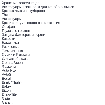
Хранение велосипедов
Аксессуары и запчасти для велобагажников
Крепеж лыж и сноубордов
Thule
Аксессуары
Крепления для водного снаряжения
Серфинг
Грузовые корзины
Защита бамперов и пороги
Коврики
Багажника
Резиновые
Текстильные
Сумки и Рюкзаки
Для автобоксов
Органайзеры
Фаркопы
Auto-Hak
AvtoS
Bosal
Brink (Thule)
Baltex
Bizon
Draw-Tite
Galia
Garant