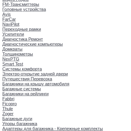
FM-Трансмиттеры
Головные устройства
Avis
FarCar
NaviPilot
Переходные рамки
Усилители
Диагностика Ремонт
Диагностические компьютеры
Домкраты
Толщинометры
NexPTG
Smart Test
Системы комфорта
Электро-открытие задней двери
Путешествия Перевозка
Багажники на крышу автомобиля
Багажные системы
Багажники на рейлинги
Fabbri
Ficopro
Thule
Zoger
Багажные дуги
Упоры багажника
Адаптеры для багажника - Крепежные комплекты