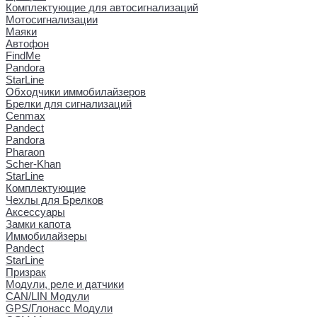
Комплектующие для автосигнализаций
Мотосигнализации
Маяки
Автофон
FindMe
Pandora
StarLine
Обходчики иммобилайзеров
Брелки для сигнализаций
Cenmax
Pandect
Pandora
Pharaon
Scher-Khan
StarLine
Комплектующие
Чехлы для Брелков
Аксессуары
Замки капота
Иммобилайзеры
Pandect
StarLine
Призрак
Модули, реле и датчики
CAN/LIN Модули
GPS/Глонасс Модули