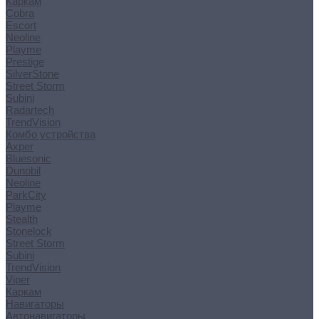
Каркам
Cobra
Escort
Neoline
Playme
Prestige
SilverStone
Street Storm
Subini
Radartech
TrendVision
Комбо устройства
Axper
Bluesonic
Dunobil
Neoline
ParkCity
Playme
Stealth
Stonelock
Street Storm
Subini
TrendVision
Viper
Каркам
Навигаторы
Автонавигаторы