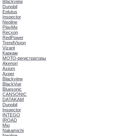
Blackview
Dunobil
Eplutus
Inspector
Neoline
PlayMe
Recxon
RedPower
TrendVision
Vizant
Каркам
МОТО-регистраторы
Akenori
Axiom
Axper
Blackview
BlackVue
Bluesonic
CANSONIC
DATAKAM
Dunobil
Inspector
INTEGO
IROAD
Mio
Nakamichi
Neoline