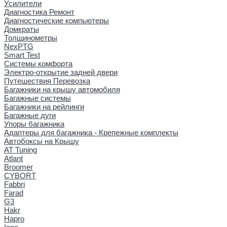
Усилители
Диагностика Ремонт
Диагностические компьютеры
Домкраты
Толщинометры
NexPTG
Smart Test
Системы комфорта
Электро-открытие задней двери
Путешествия Перевозка
Багажники на крышу автомобиля
Багажные системы
Багажники на рейлинги
Багажные дуги
Упоры багажника
Адаптеры для багажника - Крепежные комплекты
Автобоксы на Крышу
AT Tuning
Atlant
Broomer
CYBORT
Fabbri
Farad
G3
Hakr
Hapro