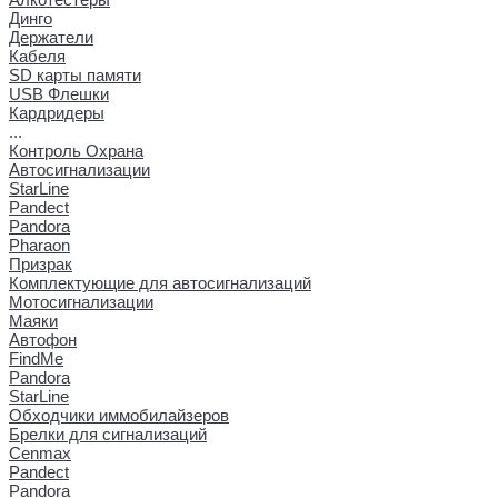
Динго
Держатели
Кабеля
SD карты памяти
USB Флешки
Кардридеры
...
Контроль Охрана
Автосигнализации
StarLine
Pandect
Pandora
Pharaon
Призрак
Комплектующие для автосигнализаций
Мотосигнализации
Маяки
Автофон
FindMe
Pandora
StarLine
Обходчики иммобилайзеров
Брелки для сигнализаций
Cenmax
Pandect
Pandora