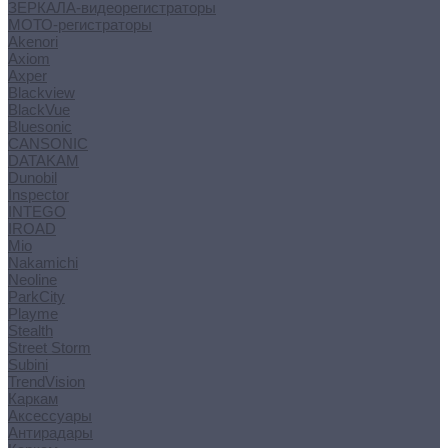
ЗЕРКАЛА-видеорегистраторы
МОТО-регистраторы
Akenori
Axiom
Axper
Blackview
BlackVue
Bluesonic
CANSONIC
DATAKAM
Dunobil
Inspector
INTEGO
IROAD
Mio
Nakamichi
Neoline
ParkCity
Playme
Stealth
Street Storm
Subini
TrendVision
Каркам
Аксессуары
Антирадары