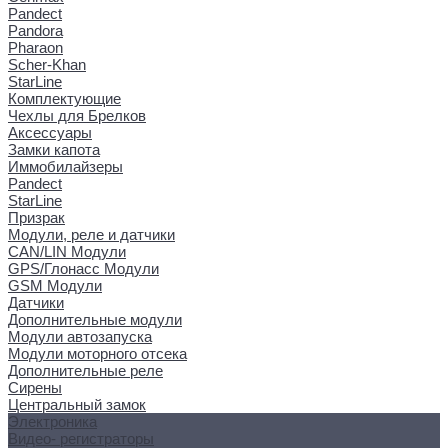
Pandect
Pandora
Pharaon
Scher-Khan
StarLine
Комплектующие
Чехлы для Брелков
Аксессуары
Замки капота
Иммобилайзеры
Pandect
StarLine
Призрак
Модули, реле и датчики
CAN/LIN Модули
GPS/Глонасс Модули
GSM Модули
Датчики
Дополнительные модули
Модули автозапуска
Модули моторного отсека
Дополнительные реле
Сирены
Центральный замок
Электроника
Видео- регистраторы