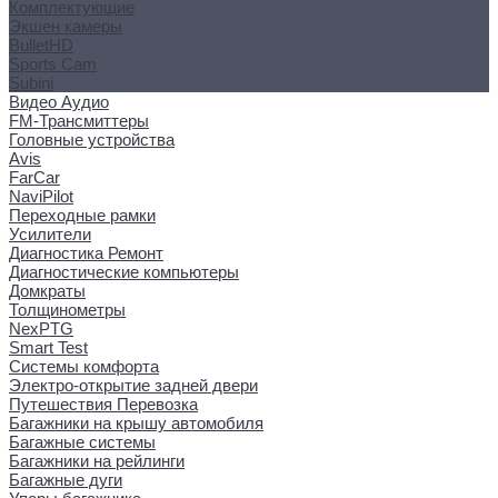
Комплектующие
Экшен камеры
BulletHD
Sports Cam
Subini
Видео Аудио
FM-Трансмиттеры
Головные устройства
Avis
FarCar
NaviPilot
Переходные рамки
Усилители
Диагностика Ремонт
Диагностические компьютеры
Домкраты
Толщинометры
NexPTG
Smart Test
Системы комфорта
Электро-открытие задней двери
Путешествия Перевозка
Багажники на крышу автомобиля
Багажные системы
Багажники на рейлинги
Багажные дуги