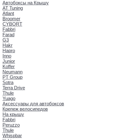
Автобоксы на Крышу
AT Tuning
Atlant
Broomer
CYBORT
Fabbri
Farad
G3
Hakr
Hapro
Inno
Junior
Koffer
Neumann
PT Group
Sotra
Terra Drive
Thule
Yuago
Аксессуары для автобоксов
Крепеж велосипедов
На крышу
Fabbri
Peruzzo
Thule
Whispbar