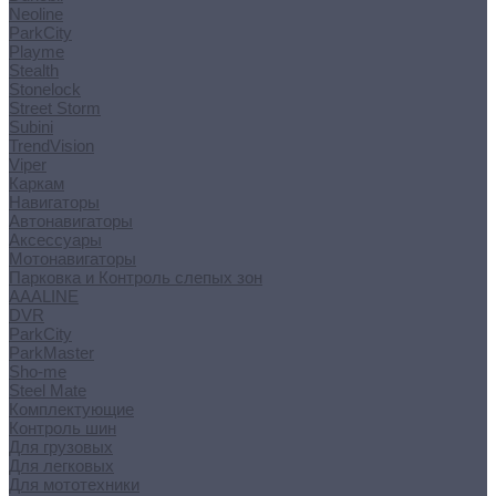
Neoline
ParkCity
Playme
Stealth
Stonelock
Street Storm
Subini
TrendVision
Viper
Каркам
Навигаторы
Автонавигаторы
Аксессуары
Мотонавигаторы
Парковка и Контроль слепых зон
AAALINE
DVR
ParkCity
ParkMaster
Sho-me
Steel Mate
Комплектующие
Контроль шин
Для грузовых
Для легковых
Для мототехники