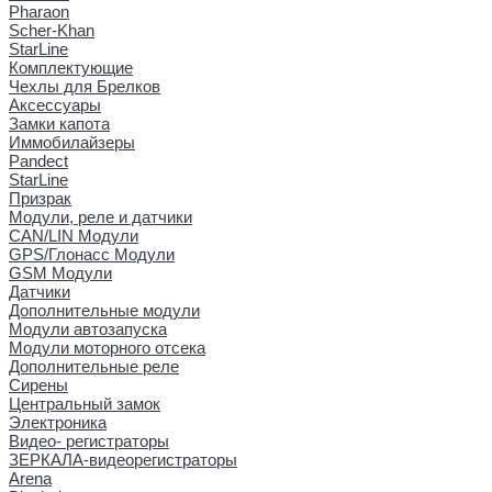
Pharaon
Scher-Khan
StarLine
Комплектующие
Чехлы для Брелков
Аксессуары
Замки капота
Иммобилайзеры
Pandect
StarLine
Призрак
Модули, реле и датчики
CAN/LIN Модули
GPS/Глонасс Модули
GSM Модули
Датчики
Дополнительные модули
Модули автозапуска
Модули моторного отсека
Дополнительные реле
Сирены
Центральный замок
Электроника
Видео- регистраторы
ЗЕРКАЛА-видеорегистраторы
Arena