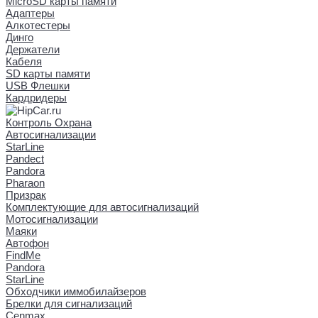
MicroSD карты памяти
Адаптеры
Алкотестеры
Динго
Держатели
Кабеля
SD карты памяти
USB Флешки
Кардридеры
Контроль Охрана
Автосигнализации
StarLine
Pandect
Pandora
Pharaon
Призрак
Комплектующие для автосигнализаций
Мотосигнализации
Маяки
Автофон
FindMe
Pandora
StarLine
Обходчики иммобилайзеров
Брелки для сигнализаций
Cenmax