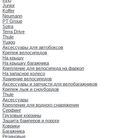
Inno
Junior
Koffer
Neumann
PT Group
Sotra
Terra Drive
Thule
Yuago
Аксессуары для автобоксов
Крепеж велосипедов
На крышу
На крышку багажника
Крепление для велосипеда на фаркоп
На запасное колесо
Хранение велосипедов
Аксессуары и запчасти для велобагажников
Крепеж лыж и сноубордов
Thule
Аксессуары
Крепления для водного снаряжения
Серфинг
Грузовые корзины
Защита бамперов и пороги
Коврики
Багажника
Резиновые