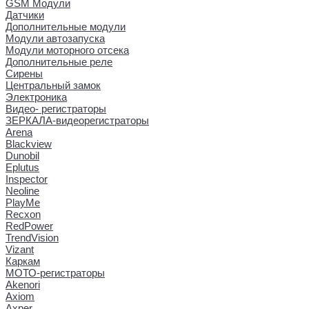
GSM Модули
Датчики
Дополнительные модули
Модули автозапуска
Модули моторного отсека
Дополнительные реле
Сирены
Центральный замок
Электроника
Видео- регистраторы
ЗЕРКАЛА-видеорегистраторы
Arena
Blackview
Dunobil
Eplutus
Inspector
Neoline
PlayMe
Recxon
RedPower
TrendVision
Vizant
Каркам
МОТО-регистраторы
Akenori
Axiom
Axper