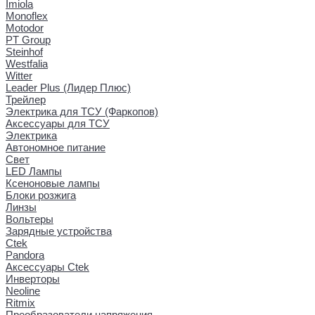
Imiola
Monoflex
Motodor
PT Group
Steinhof
Westfalia
Witter
Leader Plus (Лидер Плюс)
Трейлер
Электрика для ТСУ (Фаркопов)
Аксессуары для ТСУ
Электрика
Автономное питание
Свет
LED Лампы
Ксеноновые лампы
Блоки розжига
Линзы
Вольтеры
Зарядные устройства
Ctek
Pandora
Аксессуары Ctek
Инверторы
Neoline
Ritmix
Преобразователи напряжения