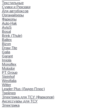
Текстильные
Сумки и Рюкзаки
Для автобоксов
Органайзеры
Фаркопы
Auto-Hak
AvtoS
Bosal
Brink (Thule)
Baltex
Bizon
Draw-Tite
Galia
Garant
Imiola
Monoflex
Motodor
PT Group
Steinhof
Westfalia
Witter
Leader Plus (Лидер Плюс)
Трейлер
Электрика для ТСУ (Фаркопов)
Аксессуары для ТСУ
Электрика