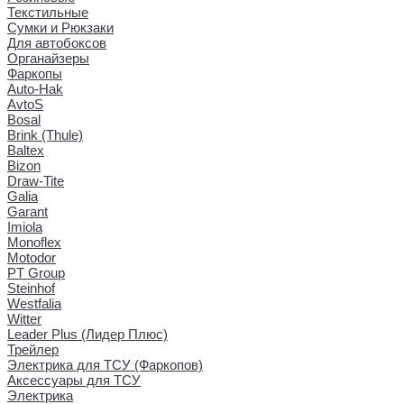
Текстильные
Сумки и Рюкзаки
Для автобоксов
Органайзеры
Фаркопы
Auto-Hak
AvtoS
Bosal
Brink (Thule)
Baltex
Bizon
Draw-Tite
Galia
Garant
Imiola
Monoflex
Motodor
PT Group
Steinhof
Westfalia
Witter
Leader Plus (Лидер Плюс)
Трейлер
Электрика для ТСУ (Фаркопов)
Аксессуары для ТСУ
Электрика