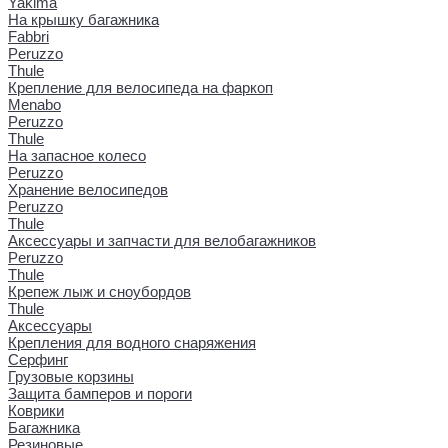
Yakima
На крышку багажника
Fabbri
Peruzzo
Thule
Крепление для велосипеда на фаркоп
Menabo
Peruzzo
Thule
На запасное колесо
Peruzzo
Хранение велосипедов
Peruzzo
Thule
Аксессуары и запчасти для велобагажников
Peruzzo
Thule
Крепеж лыж и сноубордов
Thule
Аксессуары
Крепления для водного снаряжения
Серфинг
Грузовые корзины
Защита бамперов и пороги
Коврики
Багажника
Резиновые