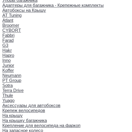
Упоры багажника
Адаптеры для багажника - Крепежные комплекты
Автобоксы на Крышу
AT Tuning
Atlant
Broomer
CYBORT
Fabbri
Farad
G3
Hakr
Hapro
Inno
Junior
Koffer
Neumann
PT Group
Sotra
Terra Drive
Thule
Yuago
Аксессуары для автобоксов
Крепеж велосипедов
На крышу
На крышку багажника
Крепление для велосипеда на фаркоп
На запасное колесо