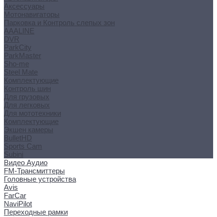
Аксессуары
Мотонавигаторы
Парковка и Контроль слепых зон
AAALINE
DVR
ParkCity
ParkMaster
Sho-me
Steel Mate
Комплектующие
Контроль шин
Для грузовых
Для легковых
Для мототехники
Комплектующие
Экшен камеры
BulletHD
Sports Cam
Subini
Видео Аудио
FM-Трансмиттеры
Головные устройства
Avis
FarCar
NaviPilot
Переходные рамки