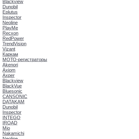
Blackview
Dunobil
Eplutus
Inspector
Neoline
PlayMe
Recxon
RedPower
TrendVision
Vizant
Каркам
МОТО-регистраторы
Akenori
Axiom
Axper
Blackview
BlackVue
Bluesonic
CANSONIC
DATAKAM
Dunobil
Inspector
INTEGO
IROAD
Mio
Nakamichi
Neoline