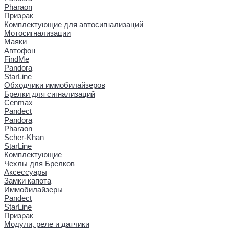
Pharaon
Призрак
Комплектующие для автосигнализаций
Мотосигнализации
Маяки
Автофон
FindMe
Pandora
StarLine
Обходчики иммобилайзеров
Брелки для сигнализаций
Cenmax
Pandect
Pandora
Pharaon
Scher-Khan
StarLine
Комплектующие
Чехлы для Брелков
Аксессуары
Замки капота
Иммобилайзеры
Pandect
StarLine
Призрак
Модули, реле и датчики