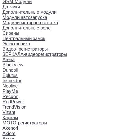
GSM Модули
Датчики
Дополнительные модули
Модули автозапуска
Модули моторного отсека
Дополнительные реле
Сирены
Центральный замок
Электроника
Видео- регистраторы
ЗЕРКАЛА-видеорегистраторы
Arena
Blackview
Dunobil
Eplutus
Inspector
Neoline
PlayMe
Recxon
RedPower
TrendVision
Vizant
Каркам
МОТО-регистраторы
Akenori
Axiom
Axper