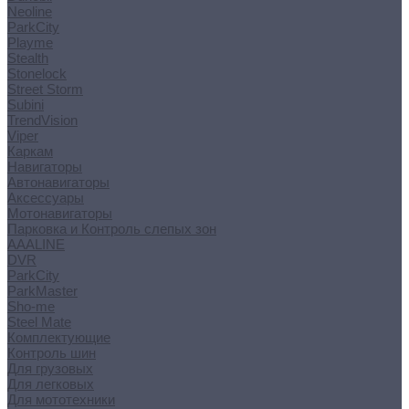
Neoline
ParkCity
Playme
Stealth
Stonelock
Street Storm
Subini
TrendVision
Viper
Каркам
Навигаторы
Автонавигаторы
Аксессуары
Мотонавигаторы
Парковка и Контроль слепых зон
AAALINE
DVR
ParkCity
ParkMaster
Sho-me
Steel Mate
Комплектующие
Контроль шин
Для грузовых
Для легковых
Для мототехники