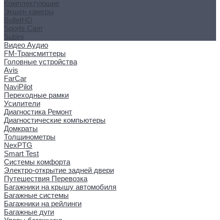
Комплектующие
Экшен камеры
BulletHD
Sports Cam
Subini
Видео Аудио
FM-Трансмиттеры
Головные устройства
Avis
FarCar
NaviPilot
Переходные рамки
Усилители
Диагностика Ремонт
Диагностические компьютеры
Домкраты
Толщинометры
NexPTG
Smart Test
Системы комфорта
Электро-открытие задней двери
Путешествия Перевозка
Багажники на крышу автомобиля
Багажные системы
Багажники на рейлинги
Багажные дуги