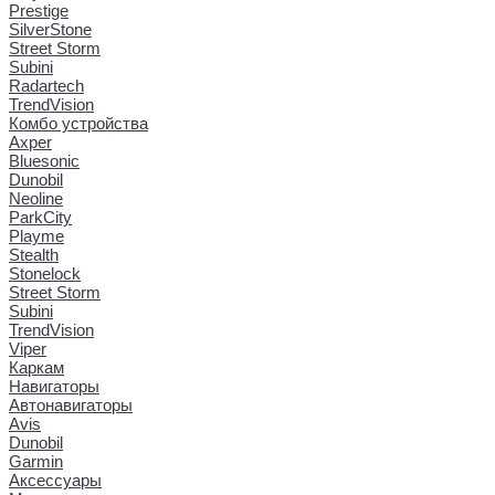
Prestige
SilverStone
Street Storm
Subini
Radartech
TrendVision
Комбо устройства
Axper
Bluesonic
Dunobil
Neoline
ParkCity
Playme
Stealth
Stonelock
Street Storm
Subini
TrendVision
Viper
Каркам
Навигаторы
Автонавигаторы
Avis
Dunobil
Garmin
Аксессуары