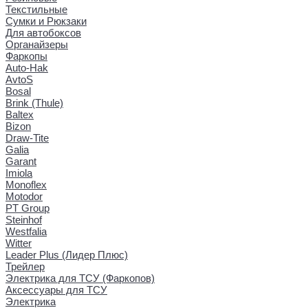
Текстильные
Сумки и Рюкзаки
Для автобоксов
Органайзеры
Фаркопы
Auto-Hak
AvtoS
Bosal
Brink (Thule)
Baltex
Bizon
Draw-Tite
Galia
Garant
Imiola
Monoflex
Motodor
PT Group
Steinhof
Westfalia
Witter
Leader Plus (Лидер Плюс)
Трейлер
Электрика для ТСУ (Фаркопов)
Аксессуары для ТСУ
Электрика