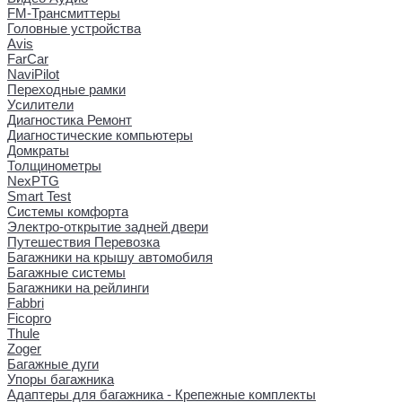
FM-Трансмиттеры
Головные устройства
Avis
FarCar
NaviPilot
Переходные рамки
Усилители
Диагностика Ремонт
Диагностические компьютеры
Домкраты
Толщинометры
NexPTG
Smart Test
Системы комфорта
Электро-открытие задней двери
Путешествия Перевозка
Багажники на крышу автомобиля
Багажные системы
Багажники на рейлинги
Fabbri
Ficopro
Thule
Zoger
Багажные дуги
Упоры багажника
Адаптеры для багажника - Крепежные комплекты