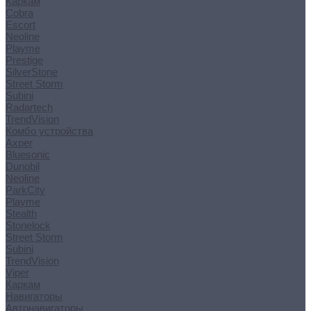
Каркам
Cobra
Escort
Neoline
Playme
Prestige
SilverStone
Street Storm
Subini
Radartech
TrendVision
Комбо устройства
Axper
Bluesonic
Dunobil
Neoline
ParkCity
Playme
Stealth
Stonelock
Street Storm
Subini
TrendVision
Viper
Каркам
Навигаторы
Автонавигаторы