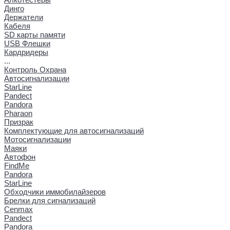
Динго
Держатели
Кабеля
SD карты памяти
USB Флешки
Кардридеры
...
Контроль Охрана
Автосигнализации
StarLine
Pandect
Pandora
Pharaon
Призрак
Комплектующие для автосигнализаций
Мотосигнализации
Маяки
Автофон
FindMe
Pandora
StarLine
Обходчики иммобилайзеров
Брелки для сигнализаций
Cenmax
Pandect
Pandora