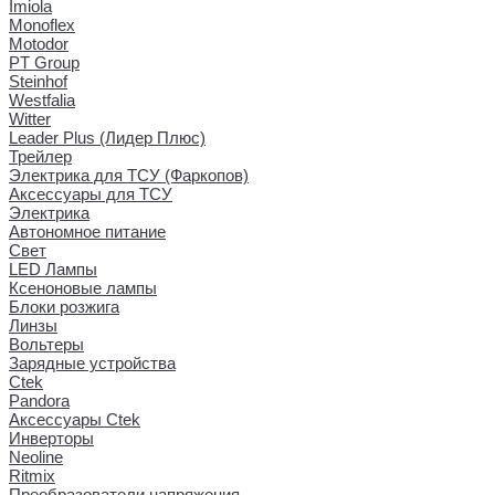
Imiola
Monoflex
Motodor
PT Group
Steinhof
Westfalia
Witter
Leader Plus (Лидер Плюс)
Трейлер
Электрика для ТСУ (Фаркопов)
Аксессуары для ТСУ
Электрика
Автономное питание
Свет
LED Лампы
Ксеноновые лампы
Блоки розжига
Линзы
Вольтеры
Зарядные устройства
Ctek
Pandora
Аксессуары Ctek
Инверторы
Neoline
Ritmix
Преобразователи напряжения