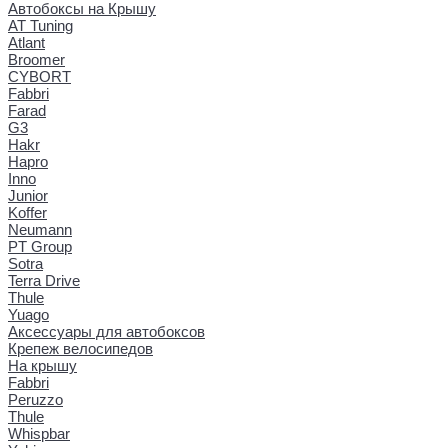
Автобоксы на Крышу
AT Tuning
Atlant
Broomer
CYBORT
Fabbri
Farad
G3
Hakr
Hapro
Inno
Junior
Koffer
Neumann
PT Group
Sotra
Terra Drive
Thule
Yuago
Аксессуары для автобоксов
Крепеж велосипедов
На крышу
Fabbri
Peruzzo
Thule
Whispbar