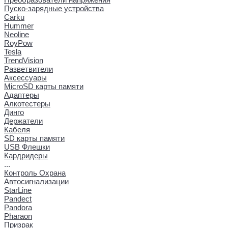
Пуско-зарядные устройства
Carku
Hummer
Neoline
RoyPow
Tesla
TrendVision
Разветвители
Аксессуары
MicroSD карты памяти
Адаптеры
Алкотестеры
Динго
Держатели
Кабеля
SD карты памяти
USB Флешки
Кардридеры
...
Контроль Охрана
Автосигнализации
StarLine
Pandect
Pandora
Pharaon
Призрак