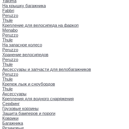
Yakima
На крышку багажника
Fabbri
Peruzzo
Thule
Крепление для велосипеда на фаркоп
Menabo
Peruzzo
Thule
На запасное колесо
Peruzzo
Хранение велосипедов
Peruzzo
Thule
Аксессуары и запчасти для велобагажников
Peruzzo
Thule
Крепеж лыж и сноубордов
Thule
Аксессуары
Крепления для водного снаряжения
Серфинг
Грузовые корзины
Защита бамперов и пороги
Коврики
Багажника
Резиновые