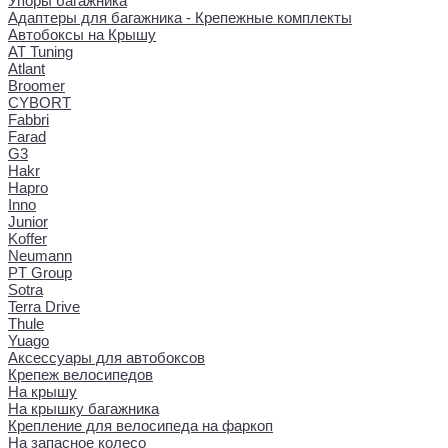
Упоры багажника
Адаптеры для багажника - Крепежные комплекты
Автобоксы на Крышу
AT Tuning
Atlant
Broomer
CYBORT
Fabbri
Farad
G3
Hakr
Hapro
Inno
Junior
Koffer
Neumann
PT Group
Sotra
Terra Drive
Thule
Yuago
Аксессуары для автобоксов
Крепеж велосипедов
На крышу
На крышку багажника
Крепление для велосипеда на фаркоп
На запасное колесо