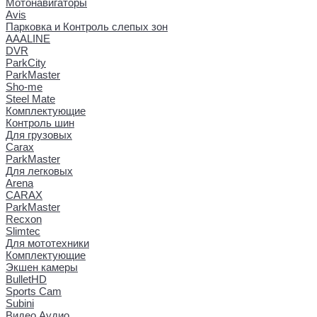
Мотонавигаторы
Avis
Парковка и Контроль слепых зон
AAALINE
DVR
ParkCity
ParkMaster
Sho-me
Steel Mate
Комплектующие
Контроль шин
Для грузовых
Carax
ParkMaster
Для легковых
Arena
CARAX
ParkMaster
Recxon
Slimtec
Для мототехники
Комплектующие
Экшен камеры
BulletHD
Sports Cam
Subini
Видео Аудио