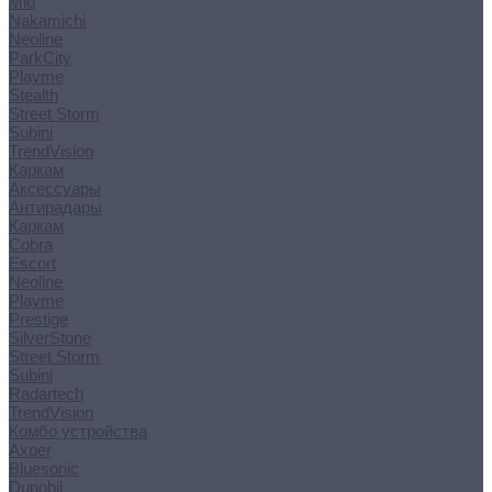
Mio
Nakamichi
Neoline
ParkCity
Playme
Stealth
Street Storm
Subini
TrendVision
Каркам
Аксессуары
Антирадары
Каркам
Cobra
Escort
Neoline
Playme
Prestige
SilverStone
Street Storm
Subini
Radartech
TrendVision
Комбо устройства
Axper
Bluesonic
Dunobil