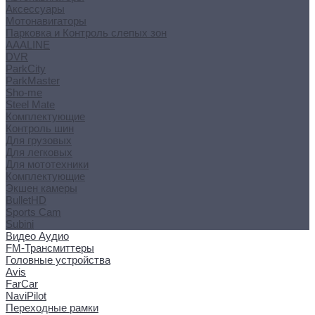
Аксессуары
Мотонавигаторы
Парковка и Контроль слепых зон
AAALINE
DVR
ParkCity
ParkMaster
Sho-me
Steel Mate
Комплектующие
Контроль шин
Для грузовых
Для легковых
Для мототехники
Комплектующие
Экшен камеры
BulletHD
Sports Cam
Subini
Видео Аудио
FM-Трансмиттеры
Головные устройства
Avis
FarCar
NaviPilot
Переходные рамки