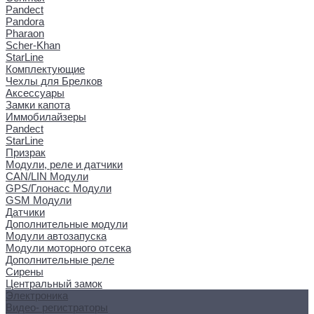
Pandect
Pandora
Pharaon
Scher-Khan
StarLine
Комплектующие
Чехлы для Брелков
Аксессуары
Замки капота
Иммобилайзеры
Pandect
StarLine
Призрак
Модули, реле и датчики
CAN/LIN Модули
GPS/Глонасс Модули
GSM Модули
Датчики
Дополнительные модули
Модули автозапуска
Модули моторного отсека
Дополнительные реле
Сирены
Центральный замок
Электроника
Видео- регистраторы