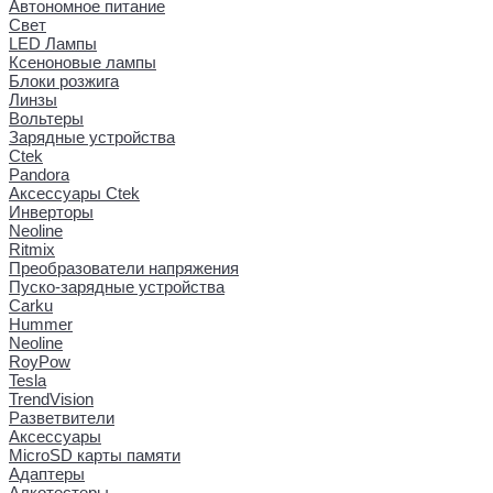
Автономное питание
Свет
LED Лампы
Ксеноновые лампы
Блоки розжига
Линзы
Вольтеры
Зарядные устройства
Ctek
Pandora
Аксессуары Ctek
Инверторы
Neoline
Ritmix
Преобразователи напряжения
Пуско-зарядные устройства
Carku
Hummer
Neoline
RoyPow
Tesla
TrendVision
Разветвители
Аксессуары
MicroSD карты памяти
Адаптеры
Алкотестеры