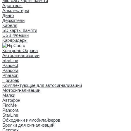
MicroSD карты памяти
Адаптеры
Алкотестеры
Динго
Держатели
Кабеля
SD карты памяти
USB Флешки
Кардридеры
Контроль Охрана
Автосигнализации
StarLine
Pandect
Pandora
Pharaon
Призрак
Комплектующие для автосигнализаций
Мотосигнализации
Маяки
Автофон
FindMe
Pandora
StarLine
Обходчики иммобилайзеров
Брелки для сигнализаций
Cenmax