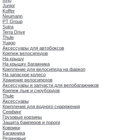
Inno
Junior
Koffer
Neumann
PT Group
Sotra
Terra Drive
Thule
Yuago
Аксессуары для автобоксов
Крепеж велосипедов
На крышу
На крышку багажника
Крепление для велосипеда на фаркоп
На запасное колесо
Хранение велосипедов
Аксессуары и запчасти для велобагажников
Крепеж лыж и сноубордов
Thule
Аксессуары
Крепления для водного снаряжения
Серфинг
Грузовые корзины
Защита бамперов и пороги
Коврики
Багажника
Резиновые