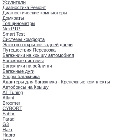
Усилители
Диагностика Ремонт
Диагностические компьютеры
Домкраты
Толщинометры
NexPTG
Smart Test
Системы комфорта
Электро-открытие задней двери
Путешествия Перевозка
Багажники на крышу автомобиля
Багажные системы
Багажники на рейлинги
Багажные дуги
Упоры багажника
Адаптеры для багажника - Крепежные комплекты
Автобоксы на Крышу
AT Tuning
Atlant
Broomer
CYBORT
Fabbri
Farad
G3
Hakr
Hapro