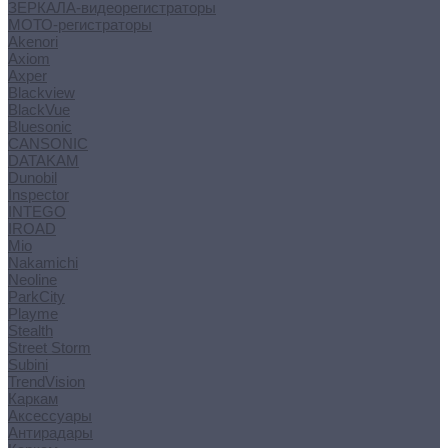
ЗЕРКАЛА-видеорегистраторы
МОТО-регистраторы
Akenori
Axiom
Axper
Blackview
BlackVue
Bluesonic
CANSONIC
DATAKAM
Dunobil
Inspector
INTEGO
IROAD
Mio
Nakamichi
Neoline
ParkCity
Playme
Stealth
Street Storm
Subini
TrendVision
Каркам
Аксессуары
Антирадары