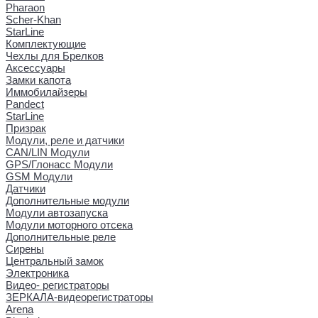
Pharaon
Scher-Khan
StarLine
Комплектующие
Чехлы для Брелков
Аксессуары
Замки капота
Иммобилайзеры
Pandect
StarLine
Призрак
Модули, реле и датчики
CAN/LIN Модули
GPS/Глонасс Модули
GSM Модули
Датчики
Дополнительные модули
Модули автозапуска
Модули моторного отсека
Дополнительные реле
Сирены
Центральный замок
Электроника
Видео- регистраторы
ЗЕРКАЛА-видеорегистраторы
Arena