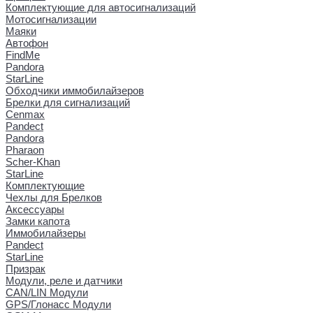
Комплектующие для автосигнализаций
Мотосигнализации
Маяки
Автофон
FindMe
Pandora
StarLine
Обходчики иммобилайзеров
Брелки для сигнализаций
Cenmax
Pandect
Pandora
Pharaon
Scher-Khan
StarLine
Комплектующие
Чехлы для Брелков
Аксессуары
Замки капота
Иммобилайзеры
Pandect
StarLine
Призрак
Модули, реле и датчики
CAN/LIN Модули
GPS/Глонасс Модули