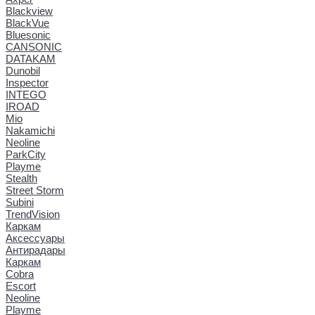
Blackview
BlackVue
Bluesonic
CANSONIC
DATAKAM
Dunobil
Inspector
INTEGO
IROAD
Mio
Nakamichi
Neoline
ParkCity
Playme
Stealth
Street Storm
Subini
TrendVision
Каркам
Аксессуары
Антирадары
Каркам
Cobra
Escort
Neoline
Playme