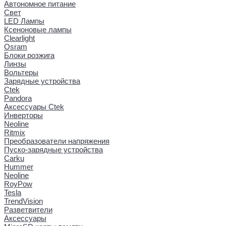
Автономное питание
Свет
LED Лампы
Ксеноновые лампы
Clearlight
Osram
Блоки розжига
Линзы
Вольтеры
Зарядные устройства
Ctek
Pandora
Аксессуары Ctek
Инверторы
Neoline
Ritmix
Преобразователи напряжения
Пуско-зарядные устройства
Carku
Hummer
Neoline
RoyPow
Tesla
TrendVision
Разветвители
Аксессуары