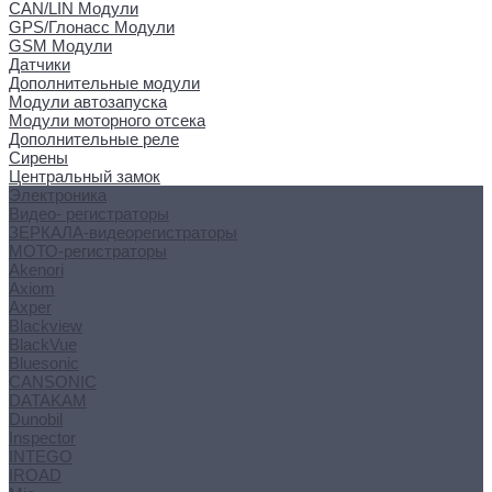
CAN/LIN Модули
GPS/Глонасс Модули
GSM Модули
Датчики
Дополнительные модули
Модули автозапуска
Модули моторного отсека
Дополнительные реле
Сирены
Центральный замок
Электроника
Видео- регистраторы
ЗЕРКАЛА-видеорегистраторы
МОТО-регистраторы
Akenori
Axiom
Axper
Blackview
BlackVue
Bluesonic
CANSONIC
DATAKAM
Dunobil
Inspector
INTEGO
IROAD