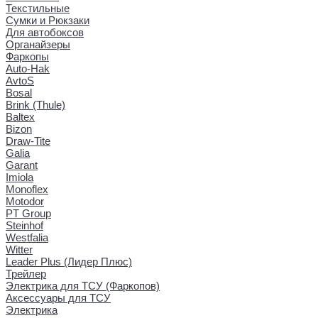
Текстильные
Сумки и Рюкзаки
Для автобоксов
Органайзеры
Фаркопы
Auto-Hak
AvtoS
Bosal
Brink (Thule)
Baltex
Bizon
Draw-Tite
Galia
Garant
Imiola
Monoflex
Motodor
PT Group
Steinhof
Westfalia
Witter
Leader Plus (Лидер Плюс)
Трейлер
Электрика для ТСУ (Фаркопов)
Аксессуары для ТСУ
Электрика