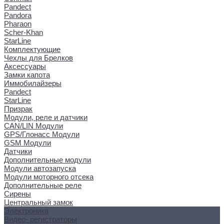
Pandect
Pandora
Pharaon
Scher-Khan
StarLine
Комплектующие
Чехлы для Брелков
Аксессуары
Замки капота
Иммобилайзеры
Pandect
StarLine
Призрак
Модули, реле и датчики
CAN/LIN Модули
GPS/Глонасс Модули
GSM Модули
Датчики
Дополнительные модули
Модули автозапуска
Модули моторного отсека
Дополнительные реле
Сирены
Центральный замок
Электроника
Видео- регистраторы