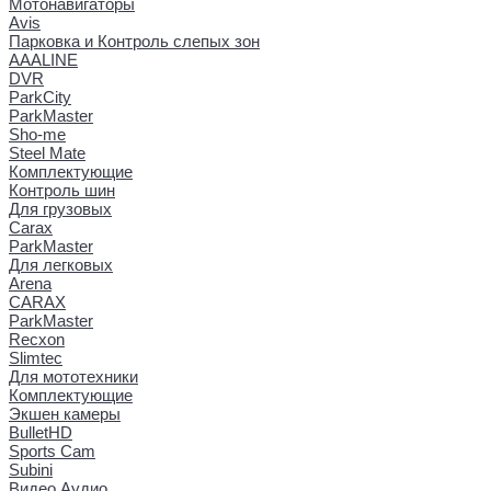
Мотонавигаторы
Avis
Парковка и Контроль слепых зон
AAALINE
DVR
ParkCity
ParkMaster
Sho-me
Steel Mate
Комплектующие
Контроль шин
Для грузовых
Carax
ParkMaster
Для легковых
Arena
CARAX
ParkMaster
Recxon
Slimtec
Для мототехники
Комплектующие
Экшен камеры
BulletHD
Sports Cam
Subini
Видео Аудио