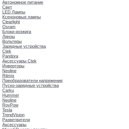
Автономное питание
Свет
LED Лампы
Ксеноновые лампы
Clearlight
Osram
Блоки розжига
Линзы
Вольтеры
Зарядные устройства
Ctek
Pandora
Аксессуары Ctek
Инверторы
Neoline
Ritmix
Преобразователи напряжения
Пуско-зарядные устройства
Carku
Hummer
Neoline
RoyPow
Tesla
TrendVision
Разветвители
Аксессуары