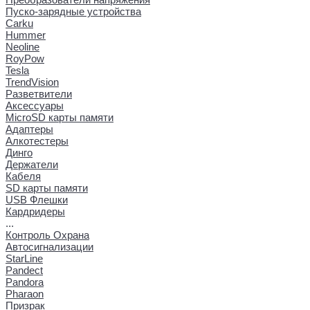
Пуско-зарядные устройства
Carku
Hummer
Neoline
RoyPow
Tesla
TrendVision
Разветвители
Аксессуары
MicroSD карты памяти
Адаптеры
Алкотестеры
Динго
Держатели
Кабеля
SD карты памяти
USB Флешки
Кардридеры
...
Контроль Охрана
Автосигнализации
StarLine
Pandect
Pandora
Pharaon
Призрак