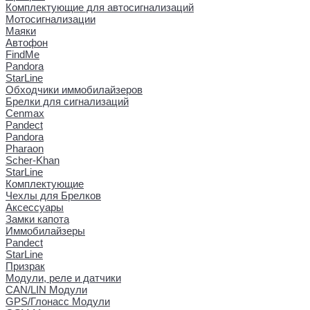
Комплектующие для автосигнализаций
Мотосигнализации
Маяки
Автофон
FindMe
Pandora
StarLine
Обходчики иммобилайзеров
Брелки для сигнализаций
Cenmax
Pandect
Pandora
Pharaon
Scher-Khan
StarLine
Комплектующие
Чехлы для Брелков
Аксессуары
Замки капота
Иммобилайзеры
Pandect
StarLine
Призрак
Модули, реле и датчики
CAN/LIN Модули
GPS/Глонасс Модули