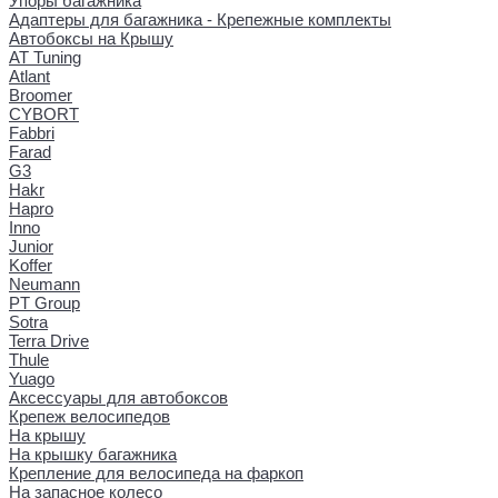
Упоры багажника
Адаптеры для багажника - Крепежные комплекты
Автобоксы на Крышу
AT Tuning
Atlant
Broomer
CYBORT
Fabbri
Farad
G3
Hakr
Hapro
Inno
Junior
Koffer
Neumann
PT Group
Sotra
Terra Drive
Thule
Yuago
Аксессуары для автобоксов
Крепеж велосипедов
На крышу
На крышку багажника
Крепление для велосипеда на фаркоп
На запасное колесо