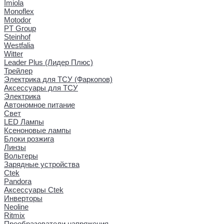
Imiola
Monoflex
Motodor
PT Group
Steinhof
Westfalia
Witter
Leader Plus (Лидер Плюс)
Трейлер
Электрика для ТСУ (Фаркопов)
Аксессуары для ТСУ
Электрика
Автономное питание
Свет
LED Лампы
Ксеноновые лампы
Блоки розжига
Линзы
Вольтеры
Зарядные устройства
Ctek
Pandora
Аксессуары Ctek
Инверторы
Neoline
Ritmix
Преобразователи напряжения