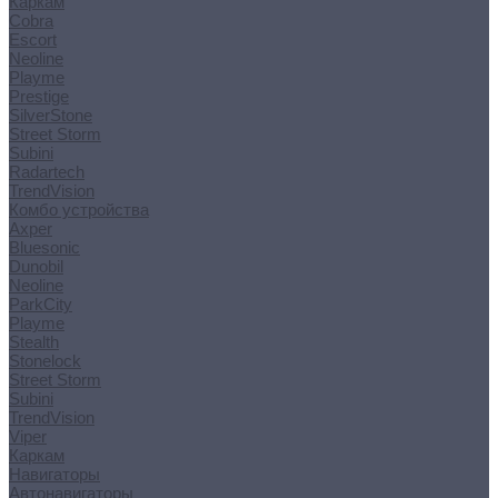
Каркам
Cobra
Escort
Neoline
Playme
Prestige
SilverStone
Street Storm
Subini
Radartech
TrendVision
Комбо устройства
Axper
Bluesonic
Dunobil
Neoline
ParkCity
Playme
Stealth
Stonelock
Street Storm
Subini
TrendVision
Viper
Каркам
Навигаторы
Автонавигаторы