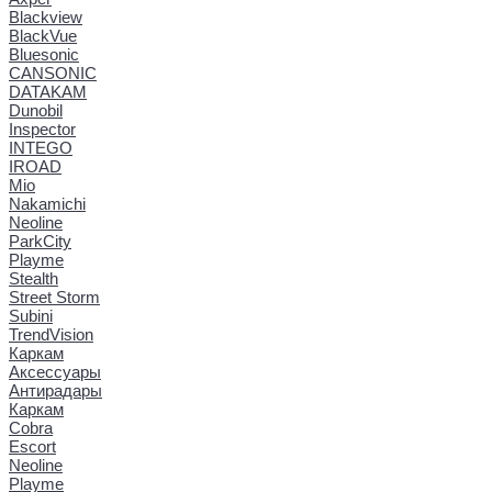
Blackview
BlackVue
Bluesonic
CANSONIC
DATAKAM
Dunobil
Inspector
INTEGO
IROAD
Mio
Nakamichi
Neoline
ParkCity
Playme
Stealth
Street Storm
Subini
TrendVision
Каркам
Аксессуары
Антирадары
Каркам
Cobra
Escort
Neoline
Playme