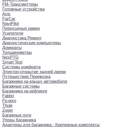
FM-Трансмиттеры
Головные устройства
Avis
FarCar
NaviPilot
Переходные рамки
Усилители
Диагностика Ремонт
Диагностические компьютеры
Домкраты
Толщинометры
NexPTG
Smart Test
Системы комфорта
Электро-открытие задней двери
Путешествия Перевозка
Багажники на крышу автомобиля
Багажные системы
Багажники на рейлинги
Fabbri
Ficopro
Thule
Zoger
Багажные дуги
Упоры багажника
Адаптеры для багажника - Крепежные комплекты