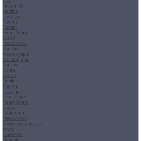
Mio
Nakamichi
Neoline
ParkCity
Playme
Stealth
Street Storm
Subini
TrendVision
Каркам
Аксессуары
Антирадары
Каркам
Cobra
Escort
Neoline
Playme
Prestige
SilverStone
Street Storm
Subini
Radartech
TrendVision
Комбо устройства
Axper
Bluesonic
Dunobil