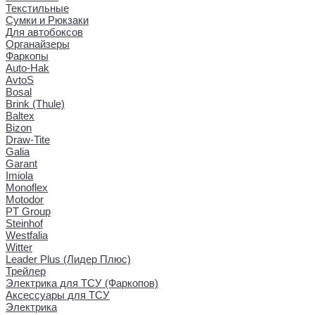
Текстильные
Сумки и Рюкзаки
Для автобоксов
Органайзеры
Фаркопы
Auto-Hak
AvtoS
Bosal
Brink (Thule)
Baltex
Bizon
Draw-Tite
Galia
Garant
Imiola
Monoflex
Motodor
PT Group
Steinhof
Westfalia
Witter
Leader Plus (Лидер Плюс)
Трейлер
Электрика для ТСУ (Фаркопов)
Аксессуары для ТСУ
Электрика