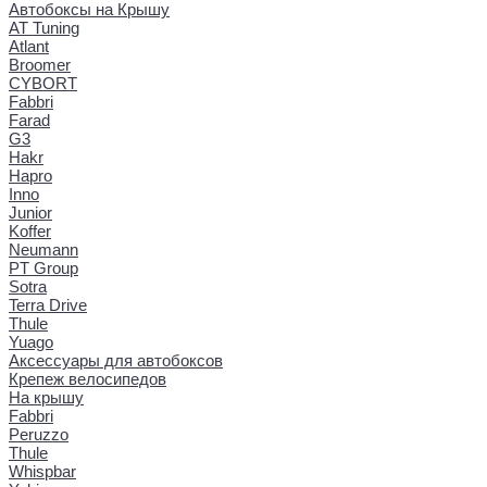
Автобоксы на Крышу
AT Tuning
Atlant
Broomer
CYBORT
Fabbri
Farad
G3
Hakr
Hapro
Inno
Junior
Koffer
Neumann
PT Group
Sotra
Terra Drive
Thule
Yuago
Аксессуары для автобоксов
Крепеж велосипедов
На крышу
Fabbri
Peruzzo
Thule
Whispbar