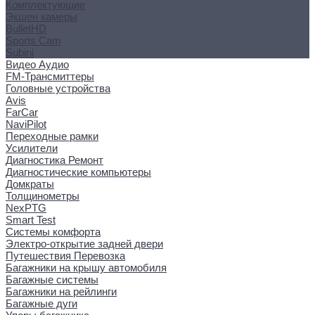
Комплектующие
Экшен камеры
BulletHD
Sports Cam
Subini
Видео Аудио
FM-Трансмиттеры
Головные устройства
Avis
FarCar
NaviPilot
Переходные рамки
Усилители
Диагностика Ремонт
Диагностические компьютеры
Домкраты
Толщинометры
NexPTG
Smart Test
Системы комфорта
Электро-открытие задней двери
Путешествия Перевозка
Багажники на крышу автомобиля
Багажные системы
Багажники на рейлинги
Багажные дуги