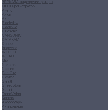
ЗЕРКАЛА-видеорегистраторы
МОТО-регистраторы
Akenori
Axiom
Axper
Blackview
BlackVue
Bluesonic
CANSONIC
DATAKAM
Dunobil
Inspector
INTEGO
IROAD
Mio
Nakamichi
Neoline
ParkCity
Playme
Stealth
Street Storm
Subini
TrendVision
Каркам
Аксессуары
Антирадары