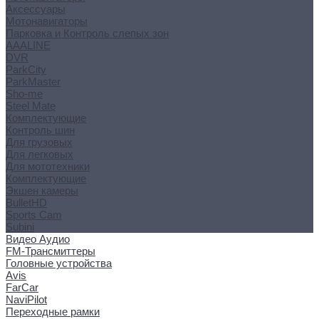
Аксессуары
Мотонавигаторы
Парковка и Контроль слепых зон
AAALINE
DVR
ParkCity
ParkMaster
Sho-me
Steel Mate
Комплектующие
Контроль шин
Для грузовых
Для легковых
Для мототехники
Комплектующие
Экшен камеры
BulletHD
Sports Cam
Subini
Видео Аудио
FM-Трансмиттеры
Головные устройства
Avis
FarCar
NaviPilot
Переходные рамки