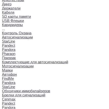
Динго
Держатели
Кабеля
SD карты памяти
USB Флешки
Кардридеры
...
Контроль Охрана
Автосигнализации
StarLine
Pandect
Pandora
Pharaon
Призрак
Комплектующие для автосигнализаций
Мотосигнализации
Маяки
Автофон
FindMe
Pandora
StarLine
Обходчики иммобилайзеров
Брелки для сигнализаций
Cenmax
Pandect
Pandora