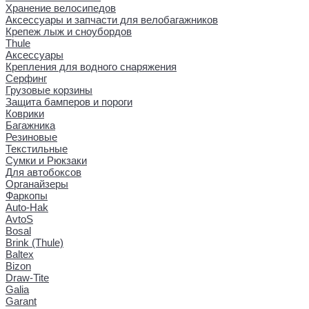
Хранение велосипедов
Аксессуары и запчасти для велобагажников
Крепеж лыж и сноубордов
Thule
Аксессуары
Крепления для водного снаряжения
Серфинг
Грузовые корзины
Защита бамперов и пороги
Коврики
Багажника
Резиновые
Текстильные
Сумки и Рюкзаки
Для автобоксов
Органайзеры
Фаркопы
Auto-Hak
AvtoS
Bosal
Brink (Thule)
Baltex
Bizon
Draw-Tite
Galia
Garant