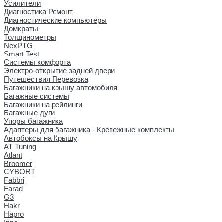
Усилители
Диагностика Ремонт
Диагностические компьютеры
Домкраты
Толщинометры
NexPTG
Smart Test
Системы комфорта
Электро-открытие задней двери
Путешествия Перевозка
Багажники на крышу автомобиля
Багажные системы
Багажники на рейлинги
Багажные дуги
Упоры багажника
Адаптеры для багажника - Крепежные комплекты
Автобоксы на Крышу
AT Tuning
Atlant
Broomer
CYBORT
Fabbri
Farad
G3
Hakr
Hapro