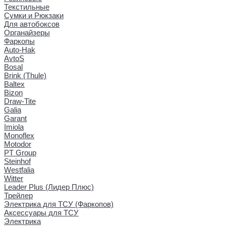
Текстильные
Сумки и Рюкзаки
Для автобоксов
Органайзеры
Фаркопы
Auto-Hak
AvtoS
Bosal
Brink (Thule)
Baltex
Bizon
Draw-Tite
Galia
Garant
Imiola
Monoflex
Motodor
PT Group
Steinhof
Westfalia
Witter
Leader Plus (Лидер Плюс)
Трейлер
Электрика для ТСУ (Фаркопов)
Аксессуары для ТСУ
Электрика