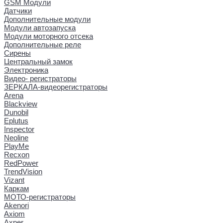
GSM Модули
Датчики
Дополнительные модули
Модули автозапуска
Модули моторного отсека
Дополнительные реле
Сирены
Центральный замок
Электроника
Видео- регистраторы
ЗЕРКАЛА-видеорегистраторы
Arena
Blackview
Dunobil
Eplutus
Inspector
Neoline
PlayMe
Recxon
RedPower
TrendVision
Vizant
Каркам
МОТО-регистраторы
Akenori
Axiom
Axper