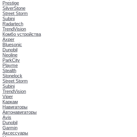
Prestige
SilverStone
Street Storm
Subini
Radartech
TrendVision
Комбо устройства
Axper
Bluesonic
Dunobil
Neoline
ParkCity
Playme
Stealth
Stonelock
Street Storm
Subini
TrendVision
Viper
Каркам
Навигаторы
Автонавигаторы
Avis
Dunobil
Garmin
Аксессуары