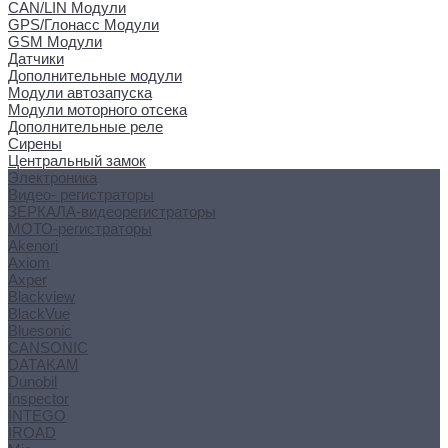
CAN/LIN Модули
GPS/Глонасс Модули
GSM Модули
Датчики
Дополнительные модули
Модули автозапуска
Модули моторного отсека
Дополнительные реле
Сирены
Центральный замок
Электроника
Видео- регистраторы
ЗЕРКАЛА-видеорегистраторы
МОТО-регистраторы
Akenori
Axiom
Axper
Blackview
BlackVue
Bluesonic
CANSONIC
DATAKAM
Dunobil
Inspector
INTEGO
IROAD