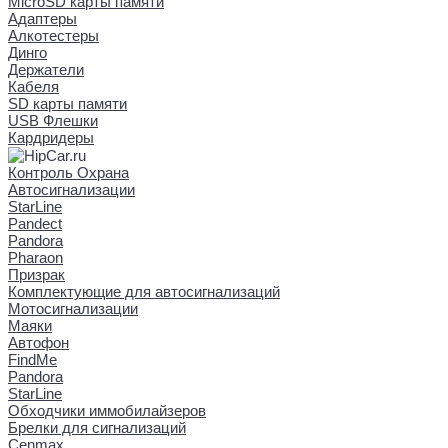
MicroSD карты памяти
Адаптеры
Алкотестеры
Динго
Держатели
Кабеля
SD карты памяти
USB Флешки
Кардридеры
Контроль Охрана
Автосигнализации
StarLine
Pandect
Pandora
Pharaon
Призрак
Комплектующие для автосигнализаций
Мотосигнализации
Маяки
Автофон
FindMe
Pandora
StarLine
Обходчики иммобилайзеров
Брелки для сигнализаций
Cenmax