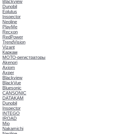
Blackview
Dunobil
Eplutus
Inspector
Neoline
PlayMe
Recxon
RedPower
TrendVision
Vizant
Каркам
МОТО-регистраторы
Akenori
Axiom
Axper
Blackview
BlackVue
Bluesonic
CANSONIC
DATAKAM
Dunobil
Inspector
INTEGO
IROAD
Mio
Nakamichi
Neoline