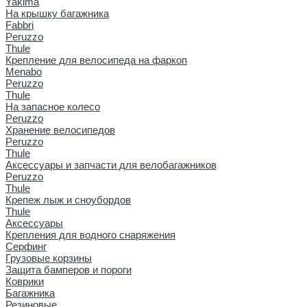
Yakima
На крышку багажника
Fabbri
Peruzzo
Thule
Крепление для велосипеда на фаркоп
Menabo
Peruzzo
Thule
На запасное колесо
Peruzzo
Хранение велосипедов
Peruzzo
Thule
Аксессуары и запчасти для велобагажников
Peruzzo
Thule
Крепеж лыж и сноубордов
Thule
Аксессуары
Крепления для водного снаряжения
Серфинг
Грузовые корзины
Защита бамперов и пороги
Коврики
Багажника
Резиновые