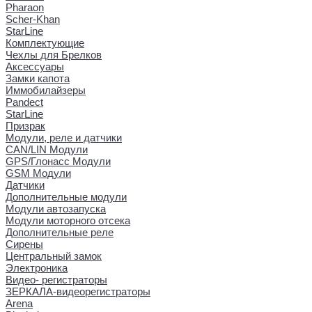
Pharaon
Scher-Khan
StarLine
Комплектующие
Чехлы для Брелков
Аксессуары
Замки капота
Иммобилайзеры
Pandect
StarLine
Призрак
Модули, реле и датчики
CAN/LIN Модули
GPS/Глонасс Модули
GSM Модули
Датчики
Дополнительные модули
Модули автозапуска
Модули моторного отсека
Дополнительные реле
Сирены
Центральный замок
Электроника
Видео- регистраторы
ЗЕРКАЛА-видеорегистраторы
Arena