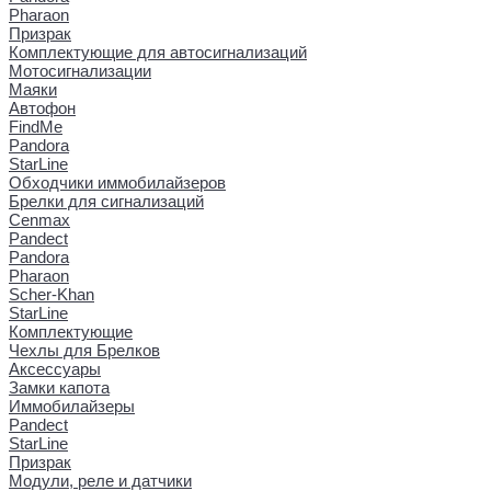
Pharaon
Призрак
Комплектующие для автосигнализаций
Мотосигнализации
Маяки
Автофон
FindMe
Pandora
StarLine
Обходчики иммобилайзеров
Брелки для сигнализаций
Cenmax
Pandect
Pandora
Pharaon
Scher-Khan
StarLine
Комплектующие
Чехлы для Брелков
Аксессуары
Замки капота
Иммобилайзеры
Pandect
StarLine
Призрак
Модули, реле и датчики