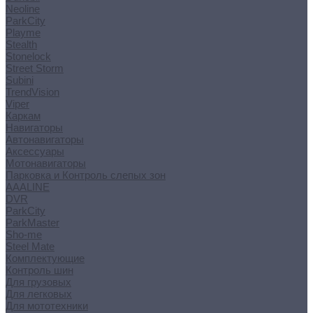
Neoline
ParkCity
Playme
Stealth
Stonelock
Street Storm
Subini
TrendVision
Viper
Каркам
Навигаторы
Автонавигаторы
Аксессуары
Мотонавигаторы
Парковка и Контроль слепых зон
AAALINE
DVR
ParkCity
ParkMaster
Sho-me
Steel Mate
Комплектующие
Контроль шин
Для грузовых
Для легковых
Для мототехники