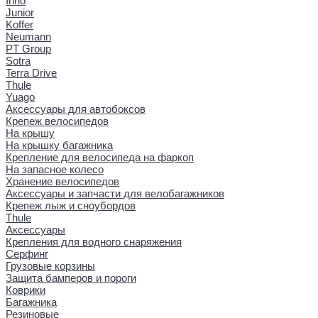
Inno
Junior
Koffer
Neumann
PT Group
Sotra
Terra Drive
Thule
Yuago
Аксессуары для автобоксов
Крепеж велосипедов
На крышу
На крышку багажника
Крепление для велосипеда на фаркоп
На запасное колесо
Хранение велосипедов
Аксессуары и запчасти для велобагажников
Крепеж лыж и сноубордов
Thule
Аксессуары
Крепления для водного снаряжения
Серфинг
Грузовые корзины
Защита бамперов и пороги
Коврики
Багажника
Резиновые