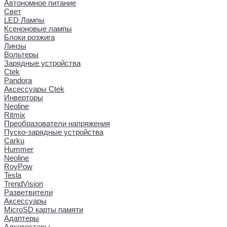
Автономное питание
Свет
LED Лампы
Ксеноновые лампы
Блоки розжига
Линзы
Вольтеры
Зарядные устройства
Ctek
Pandora
Аксессуары Ctek
Инверторы
Neoline
Ritmix
Преобразователи напряжения
Пуско-зарядные устройства
Carku
Hummer
Neoline
RoyPow
Tesla
TrendVision
Разветвители
Аксессуары
MicroSD карты памяти
Адаптеры
Алкотестеры