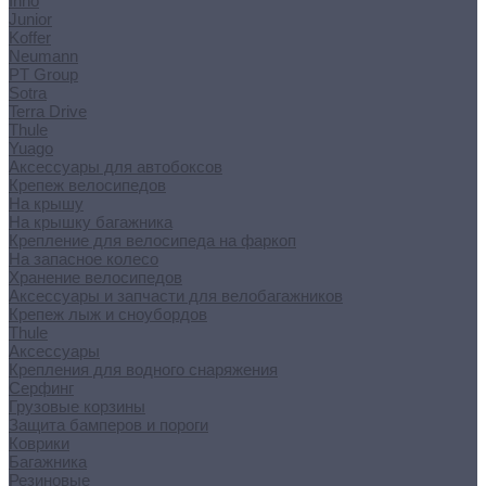
Inno
Junior
Koffer
Neumann
PT Group
Sotra
Terra Drive
Thule
Yuago
Аксессуары для автобоксов
Крепеж велосипедов
На крышу
На крышку багажника
Крепление для велосипеда на фаркоп
На запасное колесо
Хранение велосипедов
Аксессуары и запчасти для велобагажников
Крепеж лыж и сноубордов
Thule
Аксессуары
Крепления для водного снаряжения
Серфинг
Грузовые корзины
Защита бамперов и пороги
Коврики
Багажника
Резиновые