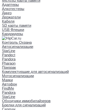
MicroSD карты памяти
Адаптеры
Алкотестеры
Динго
Держатели
Кабеля
SD карты памяти
USB Флешки
Кардридеры
Контроль Охрана
Автосигнализации
StarLine
Pandect
Pandora
Pharaon
Призрак
Комплектующие для автосигнализаций
Мотосигнализации
Маяки
Автофон
FindMe
Pandora
StarLine
Обходчики иммобилайзеров
Брелки для сигнализаций
Cenmax