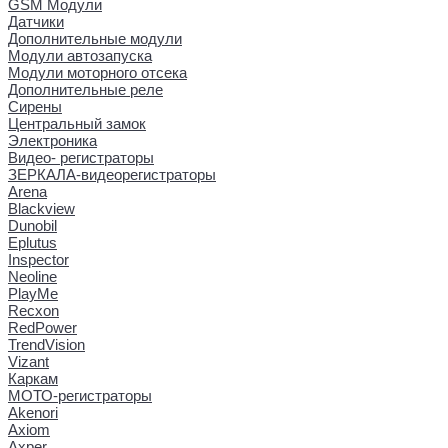
GSM Модули
Датчики
Дополнительные модули
Модули автозапуска
Модули моторного отсека
Дополнительные реле
Сирены
Центральный замок
Электроника
Видео- регистраторы
ЗЕРКАЛА-видеорегистраторы
Arena
Blackview
Dunobil
Eplutus
Inspector
Neoline
PlayMe
Recxon
RedPower
TrendVision
Vizant
Каркам
МОТО-регистраторы
Akenori
Axiom
Axper