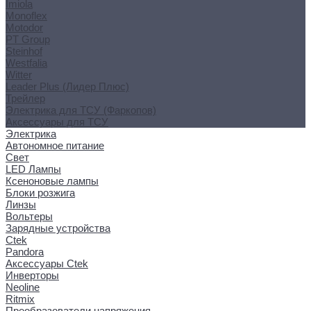
Imiola
Monoflex
Motodor
PT Group
Steinhof
Westfalia
Witter
Leader Plus (Лидер Плюс)
Трейлер
Электрика для ТСУ (Фаркопов)
Аксессуары для ТСУ
Электрика
Автономное питание
Свет
LED Лампы
Ксеноновые лампы
Блоки розжига
Линзы
Вольтеры
Зарядные устройства
Ctek
Pandora
Аксессуары Ctek
Инверторы
Neoline
Ritmix
Преобразователи напряжения