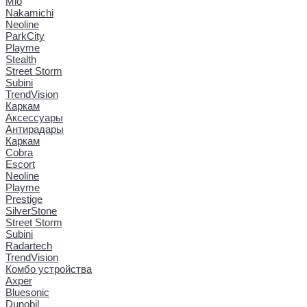
Mio
Nakamichi
Neoline
ParkCity
Playme
Stealth
Street Storm
Subini
TrendVision
Каркам
Аксессуары
Антирадары
Каркам
Cobra
Escort
Neoline
Playme
Prestige
SilverStone
Street Storm
Subini
Radartech
TrendVision
Комбо устройства
Axper
Bluesonic
Dunobil