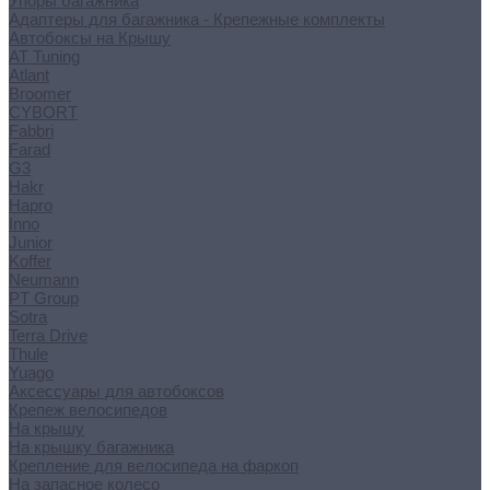
Упоры багажника
Адаптеры для багажника - Крепежные комплекты
Автобоксы на Крышу
AT Tuning
Atlant
Broomer
CYBORT
Fabbri
Farad
G3
Hakr
Hapro
Inno
Junior
Koffer
Neumann
PT Group
Sotra
Terra Drive
Thule
Yuago
Аксессуары для автобоксов
Крепеж велосипедов
На крышу
На крышку багажника
Крепление для велосипеда на фаркоп
На запасное колесо