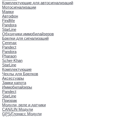
Комплектующие для автосигнализаций
Мотосигнализации
Маяки
Автофон
FindMe
Pandora
StarLine
Обходчики иммобилайзеров
Брелки для сигнализаций
Cenmax
Pandect
Pandora
Pharaon
Scher-Khan
StarLine
Комплектующие
Чехлы для Брелков
Аксессуары
Замки капота
Иммобилайзеры
Pandect
StarLine
Призрак
Модули, реле и датчики
CAN/LIN Модули
GPS/Глонасс Модули