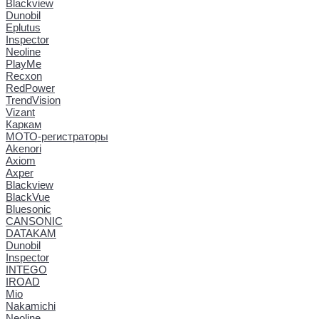
Blackview
Dunobil
Eplutus
Inspector
Neoline
PlayMe
Recxon
RedPower
TrendVision
Vizant
Каркам
МОТО-регистраторы
Akenori
Axiom
Axper
Blackview
BlackVue
Bluesonic
CANSONIC
DATAKAM
Dunobil
Inspector
INTEGO
IROAD
Mio
Nakamichi
Neoline