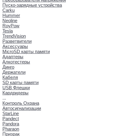
Пуско-зарядные устройства
Carku
Hummer
Neoline
RoyPow
Tesla
TrendVision
Разветвители
Аксессуары
MicroSD карты памяти
Адаптеры
Алкотестеры
Динго
Держатели
Кабеля
SD карты памяти
USB Флешки
Кардридеры
...
Контроль Охрана
Автосигнализации
StarLine
Pandect
Pandora
Pharaon
Призрак