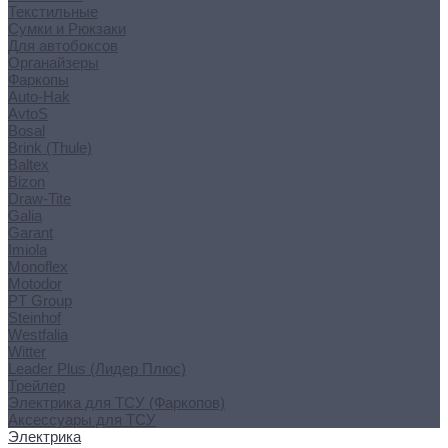
Текстильные
Сумки и Рюкзаки
Для автобоксов
Органайзеры
Фаркопы
Auto-Hak
AvtoS
Bosal
Brink (Thule)
Baltex
Bizon
Draw-Tite
Galia
Garant
Imiola
Monoflex
Motodor
PT Group
Steinhof
Westfalia
Witter
Leader Plus (Лидер Плюс)
Трейлер
Электрика для ТСУ (Фаркопов)
Аксессуары для ТСУ
Электрика