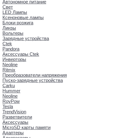
Автономное питание
Свет
LED Лампы
Ксеноновые лампы
Блоки розжига
Линзы
Вольтеры
Зарядные устройства
Ctek
Pandora
Аксессуары Ctek
Инверторы
Neoline
Ritmix
Преобразователи напряжения
Пуско-зарядные устройства
Carku
Hummer
Neoline
RoyPow
Tesla
TrendVision
Разветвители
Аксессуары
MicroSD карты памяти
Адаптеры
Алкотестеры