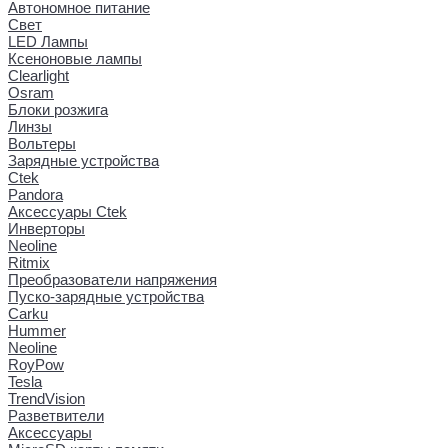
Автономное питание
Свет
LED Лампы
Ксеноновые лампы
Clearlight
Osram
Блоки розжига
Линзы
Вольтеры
Зарядные устройства
Ctek
Pandora
Аксессуары Ctek
Инверторы
Neoline
Ritmix
Преобразователи напряжения
Пуско-зарядные устройства
Carku
Hummer
Neoline
RoyPow
Tesla
TrendVision
Разветвители
Аксессуары