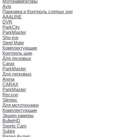
Мотонавигаторы
Avis
Парковка и Контроль слепых зон
AAALINE
DVR
ParkCity
ParkMaster
Sho-me
Steel Mate
Комплектующие
Контроль шин
Для грузовых
Carax
ParkMaster
Для легковых
Arena
CARAX
ParkMaster
Recxon
Slimtec
Для мототехники
Комплектующие
Экшен камеры
BulletHD
Sports Cam
Subini
Видео Аудио