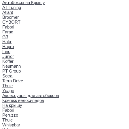
Автобоксы на Крышу
AT Tuning
Atlant
Broomer
CYBORT
Fabbri
Farad
G3
Hakr
Hapro
Inno
Junior
Koffer
Neumann
PT Group
Sotra
Terra Drive
Thule
Yuago
Аксессуары для автобоксов
Крепеж велосипедов
На крышу
Fabbri
Peruzzo
Thule
Whispbar