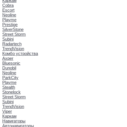
Каркам
Cobra
Escort
Neoline
Playme
Prestige
SilverStone
Street Storm
Subini
Radartech
TrendVision
Комбо устройства
Axper
Bluesonic
Dunobil
Neoline
ParkCity
Playme
Stealth
Stonelock
Street Storm
Subini
TrendVision
Viper
Каркам
Навигаторы
Автонавигаторы