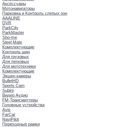
Аксессуары
Мотонавигаторы
Парковка и Контроль слепых зон
AAALINE
DVR
ParkCity
ParkMaster
Sho-me
Steel Mate
Комплектующие
Контроль шин
Для грузовых
Для легковых
Для мототехники
Комплектующие
Экшен камеры
BulletHD
Sports Cam
Subini
Видео Аудио
FM-Трансмиттеры
Головные устройства
Avis
FarCar
NaviPilot
Переходные рамки