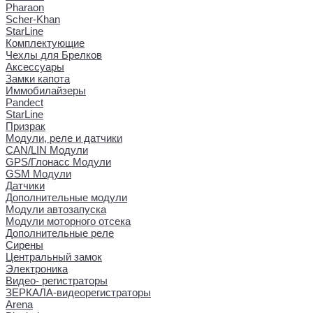
Pharaon
Scher-Khan
StarLine
Комплектующие
Чехлы для Брелков
Аксессуары
Замки капота
Иммобилайзеры
Pandect
StarLine
Призрак
Модули, реле и датчики
CAN/LIN Модули
GPS/Глонасс Модули
GSM Модули
Датчики
Дополнительные модули
Модули автозапуска
Модули моторного отсека
Дополнительные реле
Сирены
Центральный замок
Электроника
Видео- регистраторы
ЗЕРКАЛА-видеорегистраторы
Arena