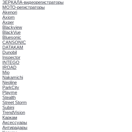
ЗЕРКАЛА-видеорегистраторы
МОТО-регистраторы
Akenori
Axiom
Axper
Blackview
BlackVue
Bluesonic
CANSONIC
DATAKAM
Dunobil
Inspector
INTEGO
IROAD
Mio
Nakamichi
Neoline
ParkCity
Playme
Stealth
Street Storm
Subini
TrendVision
Каркам
Аксессуары
Антирадары