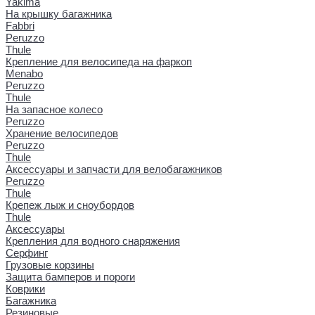
Yakima
На крышку багажника
Fabbri
Peruzzo
Thule
Крепление для велосипеда на фаркоп
Menabo
Peruzzo
Thule
На запасное колесо
Peruzzo
Хранение велосипедов
Peruzzo
Thule
Аксессуары и запчасти для велобагажников
Peruzzo
Thule
Крепеж лыж и сноубордов
Thule
Аксессуары
Крепления для водного снаряжения
Серфинг
Грузовые корзины
Защита бамперов и пороги
Коврики
Багажника
Резиновые