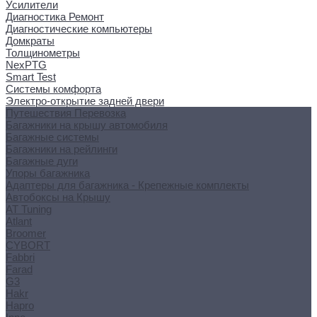
Усилители
Диагностика Ремонт
Диагностические компьютеры
Домкраты
Толщинометры
NexPTG
Smart Test
Системы комфорта
Электро-открытие задней двери
Путешествия Перевозка
Багажники на крышу автомобиля
Багажные системы
Багажники на рейлинги
Багажные дуги
Упоры багажника
Адаптеры для багажника - Крепежные комплекты
Автобоксы на Крышу
AT Tuning
Atlant
Broomer
CYBORT
Fabbri
Farad
G3
Hakr
Hapro