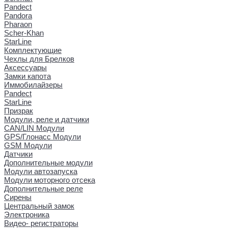
Pandect
Pandora
Pharaon
Scher-Khan
StarLine
Комплектующие
Чехлы для Брелков
Аксессуары
Замки капота
Иммобилайзеры
Pandect
StarLine
Призрак
Модули, реле и датчики
CAN/LIN Модули
GPS/Глонасс Модули
GSM Модули
Датчики
Дополнительные модули
Модули автозапуска
Модули моторного отсека
Дополнительные реле
Сирены
Центральный замок
Электроника
Видео- регистраторы