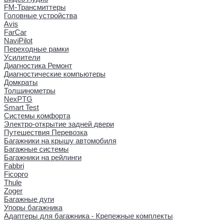
FM-Трансмиттеры
Головные устройства
Avis
FarCar
NaviPilot
Переходные рамки
Усилители
Диагностика Ремонт
Диагностические компьютеры
Домкраты
Толщинометры
NexPTG
Smart Test
Системы комфорта
Электро-открытие задней двери
Путешествия Перевозка
Багажники на крышу автомобиля
Багажные системы
Багажники на рейлинги
Fabbri
Ficopro
Thule
Zoger
Багажные дуги
Упоры багажника
Адаптеры для багажника - Крепежные комплекты