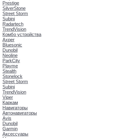
Prestige
SilverStone
Street Storm
Subini
Radartech
TrendVision
Комбо устройства
Axper
Bluesonic
Dunobil
Neoline
ParkCity
Playme
Stealth
Stonelock
Street Storm
Subini
TrendVision
Viper
Каркам
Навигаторы
Автонавигаторы
Avis
Dunobil
Garmin
Аксессуары