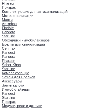
Pharaon
Призрак
Комплектующие для автосигнализаций
Мотосигнализации
Маяки
Автофон
FindMe
Pandora
StarLine
Обходчики иммобилайзеров
Брелки для сигнализаций
Cenmax
Pandect
Pandora
Pharaon
Scher-Khan
StarLine
Комплектующие
Чехлы для Брелков
Аксессуары
Замки капота
Иммобилайзеры
Pandect
StarLine
Призрак
Модули, реле и датчики