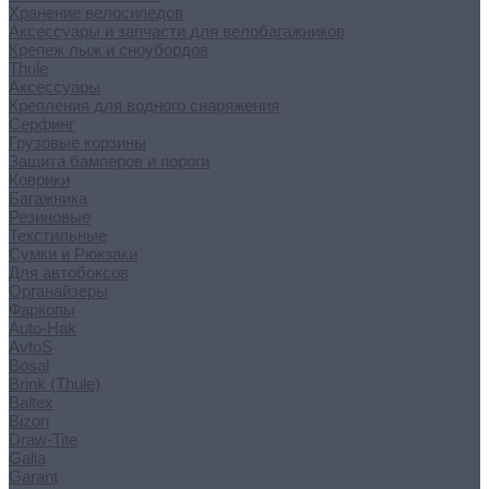
Хранение велосипедов
Аксессуары и запчасти для велобагажников
Крепеж лыж и сноубордов
Thule
Аксессуары
Крепления для водного снаряжения
Серфинг
Грузовые корзины
Защита бамперов и пороги
Коврики
Багажника
Резиновые
Текстильные
Сумки и Рюкзаки
Для автобоксов
Органайзеры
Фаркопы
Auto-Hak
AvtoS
Bosal
Brink (Thule)
Baltex
Bizon
Draw-Tite
Galia
Garant