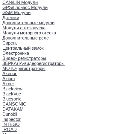
CAN/LIN Модули
GPS/Глонасс Модули
GSM Модули
Датчики
Дополнительные модули
Модули автозапуска
Модули моторного отсека
Дополнительные реле
Сирены
Центральный замок
Электроника
Видео- регистраторы
ЗЕРКАЛА-видеорегистраторы
МОТО-регистраторы
Akenori
Axiom
Axper
Blackview
BlackVue
Bluesonic
CANSONIC
DATAKAM
Dunobil
Inspector
INTEGO
IROAD