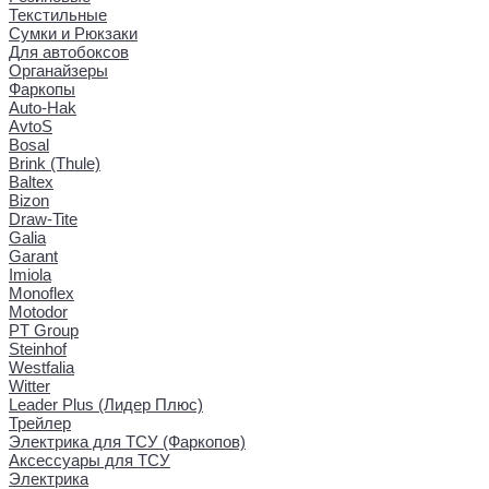
Текстильные
Сумки и Рюкзаки
Для автобоксов
Органайзеры
Фаркопы
Auto-Hak
AvtoS
Bosal
Brink (Thule)
Baltex
Bizon
Draw-Tite
Galia
Garant
Imiola
Monoflex
Motodor
PT Group
Steinhof
Westfalia
Witter
Leader Plus (Лидер Плюс)
Трейлер
Электрика для ТСУ (Фаркопов)
Аксессуары для ТСУ
Электрика