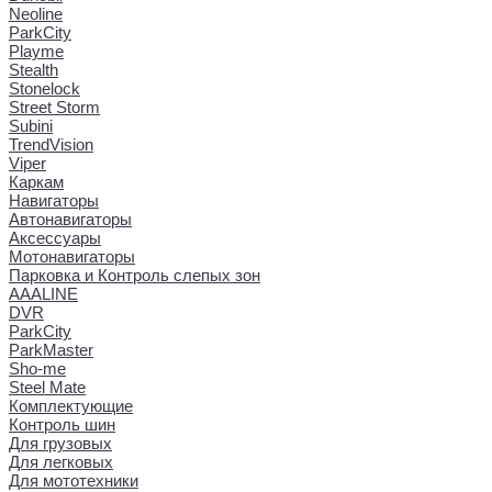
Neoline
ParkCity
Playme
Stealth
Stonelock
Street Storm
Subini
TrendVision
Viper
Каркам
Навигаторы
Автонавигаторы
Аксессуары
Мотонавигаторы
Парковка и Контроль слепых зон
AAALINE
DVR
ParkCity
ParkMaster
Sho-me
Steel Mate
Комплектующие
Контроль шин
Для грузовых
Для легковых
Для мототехники