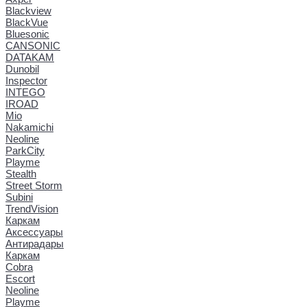
Blackview
BlackVue
Bluesonic
CANSONIC
DATAKAM
Dunobil
Inspector
INTEGO
IROAD
Mio
Nakamichi
Neoline
ParkCity
Playme
Stealth
Street Storm
Subini
TrendVision
Каркам
Аксессуары
Антирадары
Каркам
Cobra
Escort
Neoline
Playme