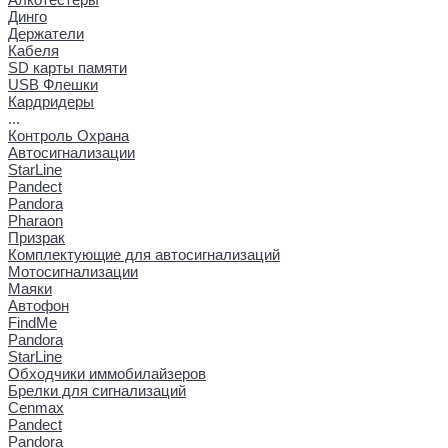
Динго
Держатели
Кабеля
SD карты памяти
USB Флешки
Кардридеры
...
Контроль Охрана
Автосигнализации
StarLine
Pandect
Pandora
Pharaon
Призрак
Комплектующие для автосигнализаций
Мотосигнализации
Маяки
Автофон
FindMe
Pandora
StarLine
Обходчики иммобилайзеров
Брелки для сигнализаций
Cenmax
Pandect
Pandora