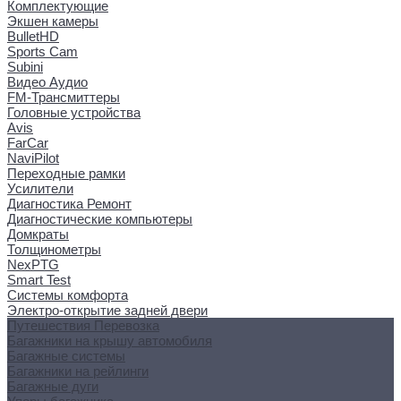
Комплектующие
Экшен камеры
BulletHD
Sports Cam
Subini
Видео Аудио
FM-Трансмиттеры
Головные устройства
Avis
FarCar
NaviPilot
Переходные рамки
Усилители
Диагностика Ремонт
Диагностические компьютеры
Домкраты
Толщинометры
NexPTG
Smart Test
Системы комфорта
Электро-открытие задней двери
Путешествия Перевозка
Багажники на крышу автомобиля
Багажные системы
Багажники на рейлинги
Багажные дуги