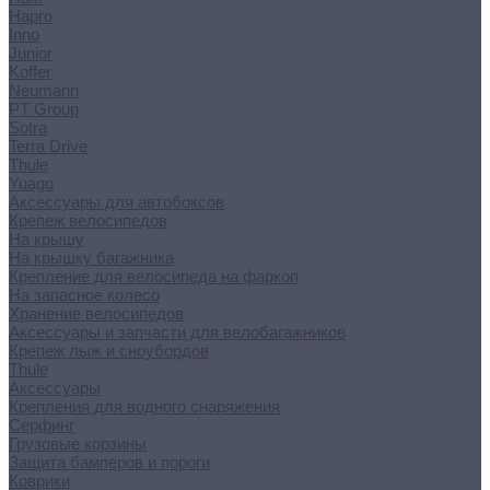
Hapro
Inno
Junior
Koffer
Neumann
PT Group
Sotra
Terra Drive
Thule
Yuago
Аксессуары для автобоксов
Крепеж велосипедов
На крышу
На крышку багажника
Крепление для велосипеда на фаркоп
На запасное колесо
Хранение велосипедов
Аксессуары и запчасти для велобагажников
Крепеж лыж и сноубордов
Thule
Аксессуары
Крепления для водного снаряжения
Серфинг
Грузовые корзины
Защита бамперов и пороги
Коврики