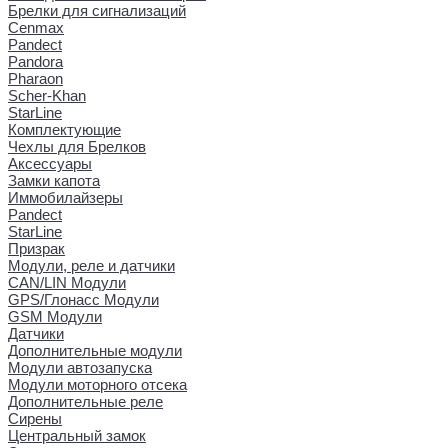
Брелки для сигнализаций
Cenmax
Pandect
Pandora
Pharaon
Scher-Khan
StarLine
Комплектующие
Чехлы для Брелков
Аксессуары
Замки капота
Иммобилайзеры
Pandect
StarLine
Призрак
Модули, реле и датчики
CAN/LIN Модули
GPS/Глонасс Модули
GSM Модули
Датчики
Дополнительные модули
Модули автозапуска
Модули моторного отсека
Дополнительные реле
Сирены
Центральный замок