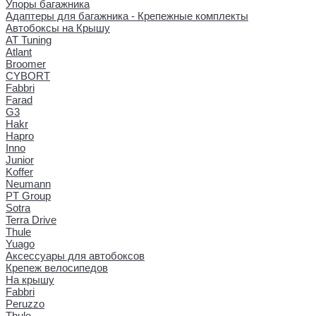
Упоры багажника
Адаптеры для багажника - Крепежные комплекты
Автобоксы на Крышу
AT Tuning
Atlant
Broomer
CYBORT
Fabbri
Farad
G3
Hakr
Hapro
Inno
Junior
Koffer
Neumann
PT Group
Sotra
Terra Drive
Thule
Yuago
Аксессуары для автобоксов
Крепеж велосипедов
На крышу
Fabbri
Peruzzo
Thule