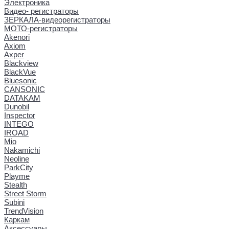
Электроника
Видео- регистраторы
ЗЕРКАЛА-видеорегистраторы
МОТО-регистраторы
Akenori
Axiom
Axper
Blackview
BlackVue
Bluesonic
CANSONIC
DATAKAM
Dunobil
Inspector
INTEGO
IROAD
Mio
Nakamichi
Neoline
ParkCity
Playme
Stealth
Street Storm
Subini
TrendVision
Каркам
Аксессуары