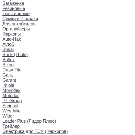
Багажника
Резиновые
Текстильные
Сумки и Рюкзаки
Для автобоксов
Органайзеры
Фаркопы
Auto-Hak
AvtoS
Bosal
Brink (Thule)
Baltex
Bizon
Draw-Tite
Galia
Garant
Imiola
Monoflex
Motodor
PT Group
Steinhof
Westfalia
Witter
Leader Plus (Лидер Плюс)
Трейлер
Электрика для ТСУ (Фаркопов)