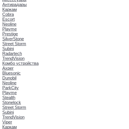
Антирадары
Каркам
Cobra
Escort
Neoline
Playme
Prestige
SilverStone
Street Storm
Subini
Radartech
TrendVision
Комбо устройства
Axper
Bluesonic
Dunobil
Neoline
ParkCity
Playme
Stealth
Stonelock
Street Storm
Subini
TrendVision
Viper
Каркам