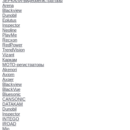
ЗЕРКАЛА-видеорегистраторы
Arena
Blackview
Dunobil
Eplutus
Inspector
Neoline
PlayMe
Recxon
RedPower
TrendVision
Vizant
Каркам
МОТО-регистраторы
Akenori
Axiom
Axper
Blackview
BlackVue
Bluesonic
CANSONIC
DATAKAM
Dunobil
Inspector
INTEGO
IROAD
Mio