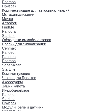
Pharaon
Призрак
Комплектующие для автосигнализаций
Мотосигнализации
Маяки
Автофон
FindMe
Pandora
StarLine
Обходчики иммобилайзеров
Брелки для сигнализаций
Cenmax
Pandect
Pandora
Pharaon
Scher-Khan
StarLine
Комплектующие
Чехлы для Брелков
Аксессуары
Замки капота
Иммобилайзеры
Pandect
StarLine
Призрак
Модули, реле и датчики