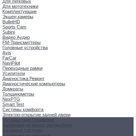
Для легковых
Для мототехники
Комплектующие
Экшен камеры
BulletHD
Sports Cam
Subini
Видео Аудио
FM-Трансмиттеры
Головные устройства
Avis
FarCar
NaviPilot
Переходные рамки
Усилители
Диагностика Ремонт
Диагностические компьютеры
Домкраты
Толщинометры
NexPTG
Smart Test
Системы комфорта
Электро-открытие задней двери
Путешествия Перевозка
Багажники на крышу автомобиля
Багажные системы
Багажники на рейлинги