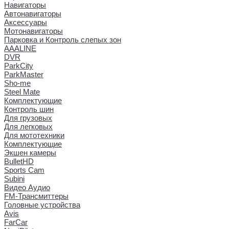
Навигаторы
Автонавигаторы
Аксессуары
Мотонавигаторы
Парковка и Контроль слепых зон
AAALINE
DVR
ParkCity
ParkMaster
Sho-me
Steel Mate
Комплектующие
Контроль шин
Для грузовых
Для легковых
Для мототехники
Комплектующие
Экшен камеры
BulletHD
Sports Cam
Subini
Видео Аудио
FM-Трансмиттеры
Головные устройства
Avis
FarCar