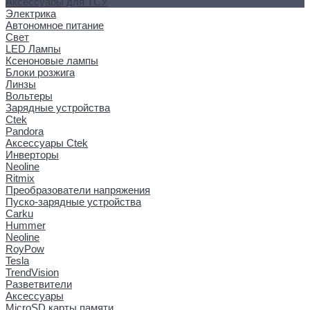
Аксессуары для ТСУ
Электрика
Автономное питание
Свет
LED Лампы
Ксеноновые лампы
Блоки розжига
Линзы
Вольтеры
Зарядные устройства
Ctek
Pandora
Аксессуары Ctek
Инверторы
Neoline
Ritmix
Преобразователи напряжения
Пуско-зарядные устройства
Carku
Hummer
Neoline
RoyPow
Tesla
TrendVision
Разветвители
Аксессуары
MicroSD карты памяти