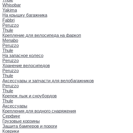
Whispbar
Yakima
На крышку багажника
Fabbri
Peruzzo
Thule
Крепление для велосипеда на фаркоп
Menabo
Peruzzo
Thule
На запасное колесо
Peruzzo
Хранение велосипедов
Peruzzo
Thule
Аксессуары и запчасти для велобагажников
Peruzzo
Thule
Крепеж лыж и сноубордов
Thule
Аксессуары
Крепления для водного снаряжения
Серфинг
Грузовые корзины
Защита бамперов и пороги
Коврики