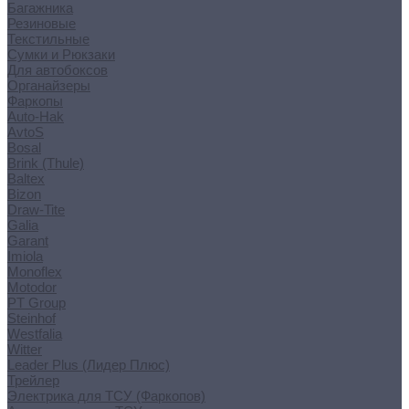
Багажника
Резиновые
Текстильные
Сумки и Рюкзаки
Для автобоксов
Органайзеры
Фаркопы
Auto-Hak
AvtoS
Bosal
Brink (Thule)
Baltex
Bizon
Draw-Tite
Galia
Garant
Imiola
Monoflex
Motodor
PT Group
Steinhof
Westfalia
Witter
Leader Plus (Лидер Плюс)
Трейлер
Электрика для ТСУ (Фаркопов)