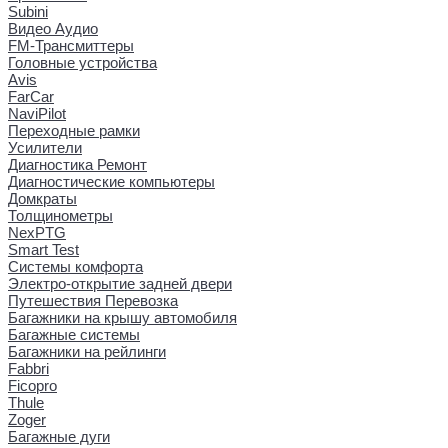
Subini
Видео Аудио
FM-Трансмиттеры
Головные устройства
Avis
FarCar
NaviPilot
Переходные рамки
Усилители
Диагностика Ремонт
Диагностические компьютеры
Домкраты
Толщинометры
NexPTG
Smart Test
Системы комфорта
Электро-открытие задней двери
Путешествия Перевозка
Багажники на крышу автомобиля
Багажные системы
Багажники на рейлинги
Fabbri
Ficopro
Thule
Zoger
Багажные дуги