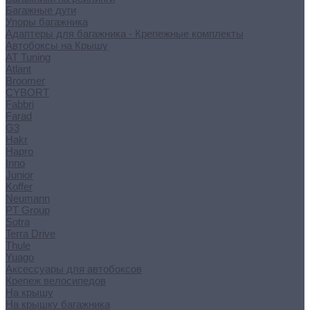
Багажные дуги
Упоры багажника
Адаптеры для багажника - Крепежные комплекты
Автобоксы на Крышу
AT Tuning
Atlant
Broomer
CYBORT
Fabbri
Farad
G3
Hakr
Hapro
Inno
Junior
Koffer
Neumann
PT Group
Sotra
Terra Drive
Thule
Yuago
Аксессуары для автобоксов
Крепеж велосипедов
На крышу
На крышку багажника