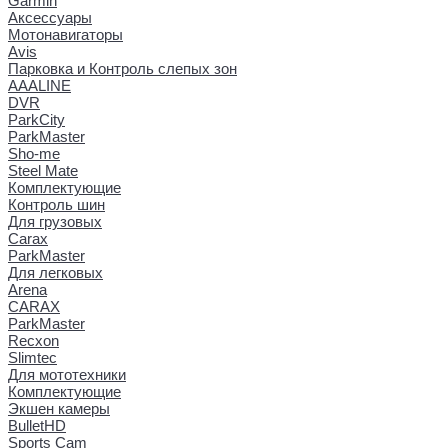
Garmin
Аксессуары
Мотонавигаторы
Avis
Парковка и Контроль слепых зон
AAALINE
DVR
ParkCity
ParkMaster
Sho-me
Steel Mate
Комплектующие
Контроль шин
Для грузовых
Carax
ParkMaster
Для легковых
Arena
CARAX
ParkMaster
Recxon
Slimtec
Для мототехники
Комплектующие
Экшен камеры
BulletHD
Sports Cam