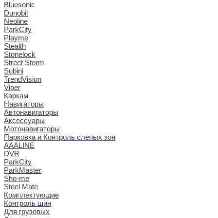
Bluesonic
Dunobil
Neoline
ParkCity
Playme
Stealth
Stonelock
Street Storm
Subini
TrendVision
Viper
Каркам
Навигаторы
Автонавигаторы
Аксессуары
Мотонавигаторы
Парковка и Контроль слепых зон
AAALINE
DVR
ParkCity
ParkMaster
Sho-me
Steel Mate
Комплектующие
Контроль шин
Для грузовых