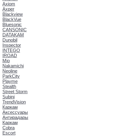
Axiom
Axper
Blackview
BlackVue
Bluesonic
CANSONIC
DATAKAM
Dunobil
Inspector
INTEGO
IROAD
Mio
Nakamichi
Neoline
ParkCity
Playme
Stealth
Street Storm
Subini
TrendVision
Каркам
Аксессуары
Антирадары
Каркам
Cobra
Escort