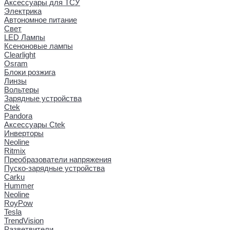
Аксессуары для ТСУ
Электрика
Автономное питание
Свет
LED Лампы
Ксеноновые лампы
Clearlight
Osram
Блоки розжига
Линзы
Вольтеры
Зарядные устройства
Ctek
Pandora
Аксессуары Ctek
Инверторы
Neoline
Ritmix
Преобразователи напряжения
Пуско-зарядные устройства
Carku
Hummer
Neoline
RoyPow
Tesla
TrendVision
Разветвители