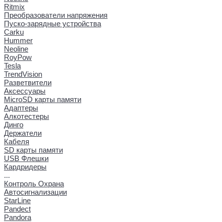
Ritmix
Преобразователи напряжения
Пуско-зарядные устройства
Carku
Hummer
Neoline
RoyPow
Tesla
TrendVision
Разветвители
Аксессуары
MicroSD карты памяти
Адаптеры
Алкотестеры
Динго
Держатели
Кабеля
SD карты памяти
USB Флешки
Кардридеры
...
Контроль Охрана
Автосигнализации
StarLine
Pandect
Pandora