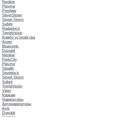
Neoline
Playme
Prestige
SilverStone
Street Storm
Subini
Radartech
TrendVision
Комбо устройства
Axper
Bluesonic
Dunobil
Neoline
ParkCity
Playme
Stealth
Stonelock
Street Storm
Subini
TrendVision
Viper
Каркам
Навигаторы
Автонавигаторы
Avis
Dunobil