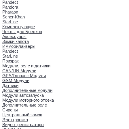
Pandect
Pandora
Pharaon
Scher-Khan
StarLine
Комплектующие
Чехлы для Брелков
Аксессуары
Замки капота
Иммобилайзеры
Pandect
StarLine
Призрак
Модули, реле и датчики
CAN/LIN Модули
GPS/Глонасс Модули
GSM Модули
Датчики
Дополнительные модули
Модули автозапуска
Модули моторного отсека
Дополнительные реле
Сирены
Центральный замок
Электроника
Видео- регистраторы