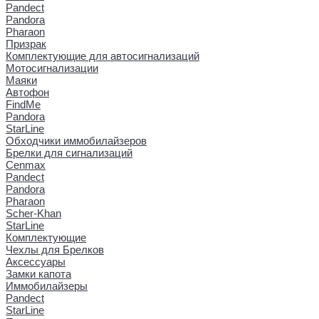
Pandect
Pandora
Pharaon
Призрак
Комплектующие для автосигнализаций
Мотосигнализации
Маяки
Автофон
FindMe
Pandora
StarLine
Обходчики иммобилайзеров
Брелки для сигнализаций
Cenmax
Pandect
Pandora
Pharaon
Scher-Khan
StarLine
Комплектующие
Чехлы для Брелков
Аксессуары
Замки капота
Иммобилайзеры
Pandect
StarLine