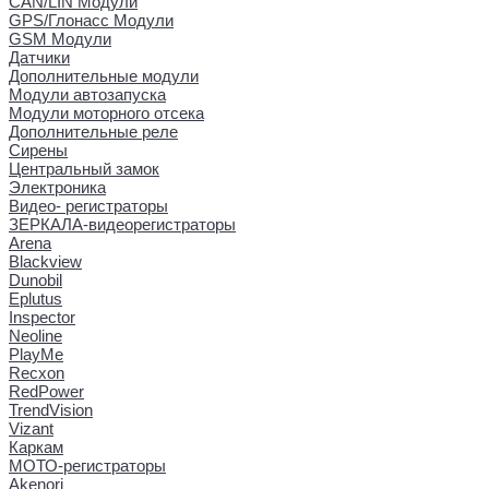
CAN/LIN Модули
GPS/Глонасс Модули
GSM Модули
Датчики
Дополнительные модули
Модули автозапуска
Модули моторного отсека
Дополнительные реле
Сирены
Центральный замок
Электроника
Видео- регистраторы
ЗЕРКАЛА-видеорегистраторы
Arena
Blackview
Dunobil
Eplutus
Inspector
Neoline
PlayMe
Recxon
RedPower
TrendVision
Vizant
Каркам
МОТО-регистраторы
Akenori