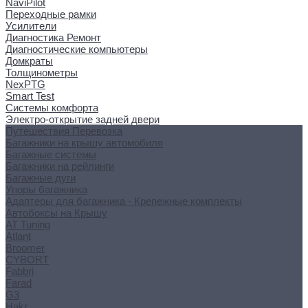
NaviPilot
Переходные рамки
Усилители
Диагностика Ремонт
Диагностические компьютеры
Домкраты
Толщинометры
NexPTG
Smart Test
Системы комфорта
Электро-открытие задней двери
Путешествия Перевозка
Багажники на крышу автомобиля
Багажные системы
Багажники на рейлинги
Багажные дуги
Упоры багажника
Адаптеры для багажника - Крепежные комплекты
Автобоксы на Крышу
AT Tuning
Atlant
Broomer
CYBORT
Fabbri
Farad
G3
Hakr