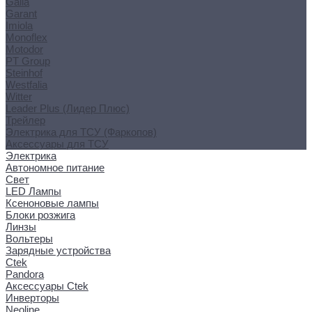
Galia
Garant
Imiola
Monoflex
Motodor
PT Group
Steinhof
Westfalia
Witter
Leader Plus (Лидер Плюс)
Трейлер
Электрика для ТСУ (Фаркопов)
Аксессуары для ТСУ
Электрика
Автономное питание
Свет
LED Лампы
Ксеноновые лампы
Блоки розжига
Линзы
Вольтеры
Зарядные устройства
Ctek
Pandora
Аксессуары Ctek
Инверторы
Neoline