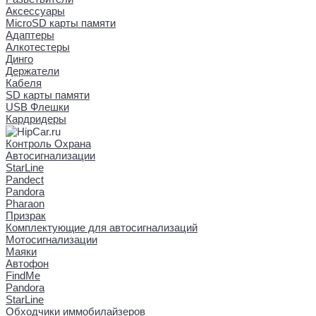
Аксессуары
MicroSD карты памяти
Адаптеры
Алкотестеры
Динго
Держатели
Кабеля
SD карты памяти
USB Флешки
Кардридеры
Контроль Охрана
Автосигнализации
StarLine
Pandect
Pandora
Pharaon
Призрак
Комплектующие для автосигнализаций
Мотосигнализации
Маяки
Автофон
FindMe
Pandora
StarLine
Обходчики иммобилайзеров