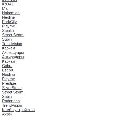
IROAD
Mio
Nakamichi
Neoline
ParkCity
Playme
Stealth
Street Storm
Subini
TrendVision
Каркам
Аксессуары
Антирадары
Каркам
Cobra
Escort
Neoline
Playme
Prestige
SilverStone
Street Storm
Subini
Radartech
TrendVision
Комбо устройства
Axper