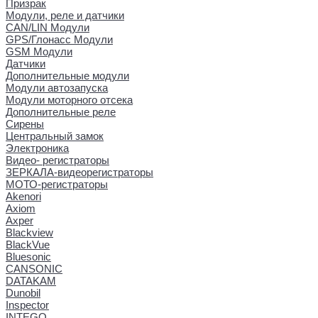
Призрак
Модули, реле и датчики
CAN/LIN Модули
GPS/Глонасс Модули
GSM Модули
Датчики
Дополнительные модули
Модули автозапуска
Модули моторного отсека
Дополнительные реле
Сирены
Центральный замок
Электроника
Видео- регистраторы
ЗЕРКАЛА-видеорегистраторы
МОТО-регистраторы
Akenori
Axiom
Axper
Blackview
BlackVue
Bluesonic
CANSONIC
DATAKAM
Dunobil
Inspector
INTEGO