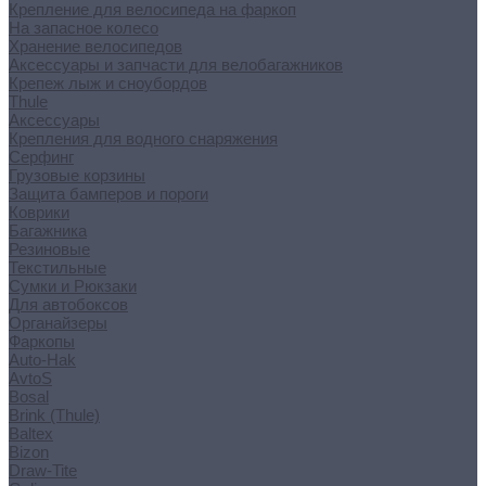
Крепление для велосипеда на фаркоп
На запасное колесо
Хранение велосипедов
Аксессуары и запчасти для велобагажников
Крепеж лыж и сноубордов
Thule
Аксессуары
Крепления для водного снаряжения
Серфинг
Грузовые корзины
Защита бамперов и пороги
Коврики
Багажника
Резиновые
Текстильные
Сумки и Рюкзаки
Для автобоксов
Органайзеры
Фаркопы
Auto-Hak
AvtoS
Bosal
Brink (Thule)
Baltex
Bizon
Draw-Tite