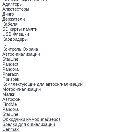
Адаптеры
Алкотестеры
Динго
Держатели
Кабеля
SD карты памяти
USB Флешки
Кардридеры
...
Контроль Охрана
Автосигнализации
StarLine
Pandect
Pandora
Pharaon
Призрак
Комплектующие для автосигнализаций
Мотосигнализации
Маяки
Автофон
FindMe
Pandora
StarLine
Обходчики иммобилайзеров
Брелки для сигнализаций
Cenmax