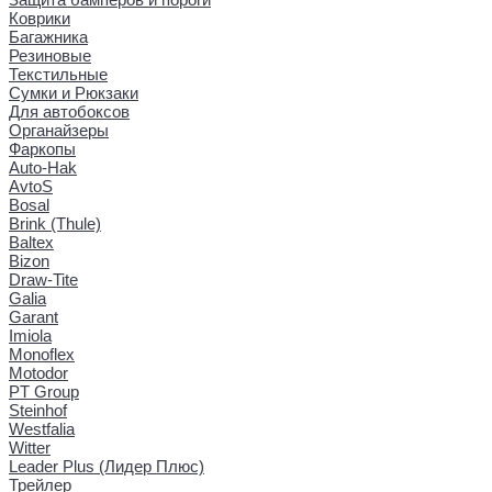
Коврики
Багажника
Резиновые
Текстильные
Сумки и Рюкзаки
Для автобоксов
Органайзеры
Фаркопы
Auto-Hak
AvtoS
Bosal
Brink (Thule)
Baltex
Bizon
Draw-Tite
Galia
Garant
Imiola
Monoflex
Motodor
PT Group
Steinhof
Westfalia
Witter
Leader Plus (Лидер Плюс)
Трейлер