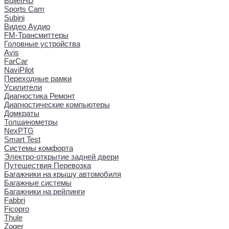
BulletHD
Sports Cam
Subini
Видео Аудио
FM-Трансмиттеры
Головные устройства
Avis
FarCar
NaviPilot
Переходные рамки
Усилители
Диагностика Ремонт
Диагностические компьютеры
Домкраты
Толщинометры
NexPTG
Smart Test
Системы комфорта
Электро-открытие задней двери
Путешествия Перевозка
Багажники на крышу автомобиля
Багажные системы
Багажники на рейлинги
Fabbri
Ficopro
Thule
Zoger