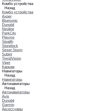
Комбо устройства
Назад
Комбо устройства
Axper
Bluesonic
Dunobil
Neoline
ParkCity
Playme
Stealth
Stonelock
Street Storm
Subini
TrendVision
Viper
Каркам
Навигаторы
Назад
Навигаторы
Автонавигаторы
Назад
Автонавигаторы
Avis
Dunobil
Garmin
Аксессуары