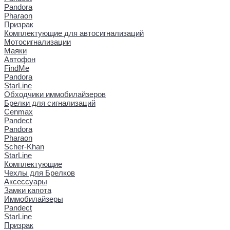
Pandora
Pharaon
Призрак
Комплектующие для автосигнализаций
Мотосигнализации
Маяки
Автофон
FindMe
Pandora
StarLine
Обходчики иммобилайзеров
Брелки для сигнализаций
Cenmax
Pandect
Pandora
Pharaon
Scher-Khan
StarLine
Комплектующие
Чехлы для Брелков
Аксессуары
Замки капота
Иммобилайзеры
Pandect
StarLine
Призрак