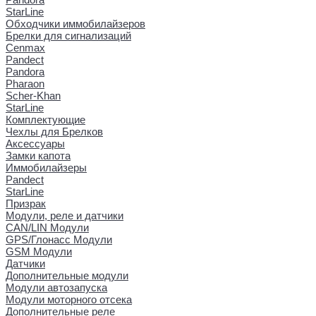
StarLine
Обходчики иммобилайзеров
Брелки для сигнализаций
Cenmax
Pandect
Pandora
Pharaon
Scher-Khan
StarLine
Комплектующие
Чехлы для Брелков
Аксессуары
Замки капота
Иммобилайзеры
Pandect
StarLine
Призрак
Модули, реле и датчики
CAN/LIN Модули
GPS/Глонасс Модули
GSM Модули
Датчики
Дополнительные модули
Модули автозапуска
Модули моторного отсека
Дополнительные реле