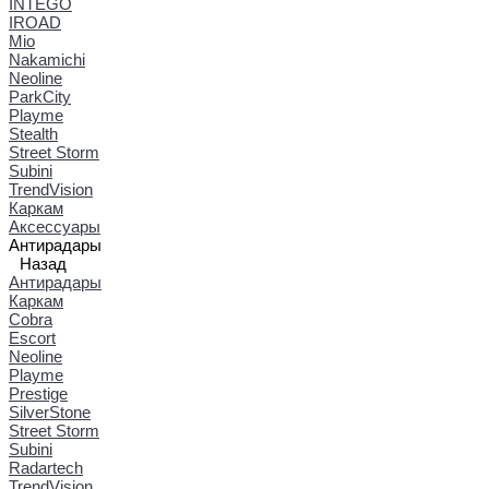
INTEGO
IROAD
Mio
Nakamichi
Neoline
ParkCity
Playme
Stealth
Street Storm
Subini
TrendVision
Каркам
Аксессуары
Антирадары
Назад
Антирадары
Каркам
Cobra
Escort
Neoline
Playme
Prestige
SilverStone
Street Storm
Subini
Radartech
TrendVision