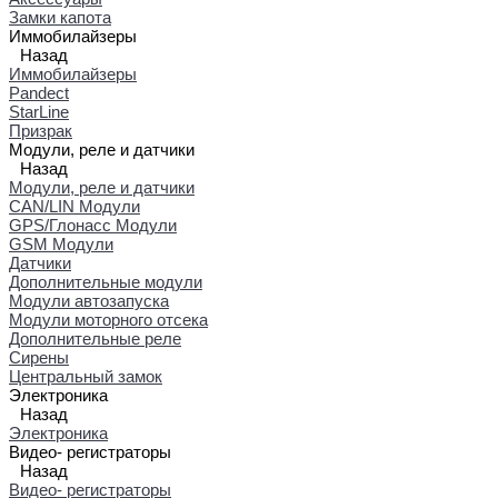
Замки капота
Иммобилайзеры
Назад
Иммобилайзеры
Pandect
StarLine
Призрак
Модули, реле и датчики
Назад
Модули, реле и датчики
CAN/LIN Модули
GPS/Глонасс Модули
GSM Модули
Датчики
Дополнительные модули
Модули автозапуска
Модули моторного отсека
Дополнительные реле
Сирены
Центральный замок
Электроника
Назад
Электроника
Видео- регистраторы
Назад
Видео- регистраторы