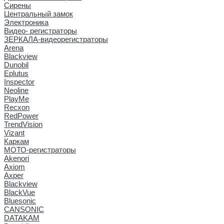
Сирены
Центральный замок
Электроника
Видео- регистраторы
ЗЕРКАЛА-видеорегистраторы
Arena
Blackview
Dunobil
Eplutus
Inspector
Neoline
PlayMe
Recxon
RedPower
TrendVision
Vizant
Каркам
МОТО-регистраторы
Akenori
Axiom
Axper
Blackview
BlackVue
Bluesonic
CANSONIC
DATAKAM