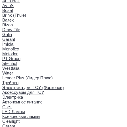
Auto-Hak
AvtoS
Bosal
Brink (Thule)
Baltex
Bizon
Draw-Tite
Galia
Garant
Imiola
Monoflex
Motodor
PT Group
Steinhof
Westfalia
Witter
Leader Plus (Лидер Плюс)
Трейлер
Электрика для ТСУ (Фаркопов)
Аксессуары для ТСУ
Электрика
Автономное питание
Свет
LED Лампы
Ксеноновые лампы
Clearlight
Osram