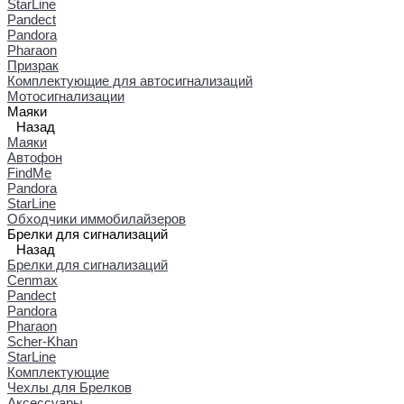
StarLine
Pandect
Pandora
Pharaon
Призрак
Комплектующие для автосигнализаций
Мотосигнализации
Маяки
Назад
Маяки
Автофон
FindMe
Pandora
StarLine
Обходчики иммобилайзеров
Брелки для сигнализаций
Назад
Брелки для сигнализаций
Cenmax
Pandect
Pandora
Pharaon
Scher-Khan
StarLine
Комплектующие
Чехлы для Брелков
Аксессуары