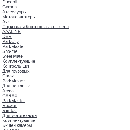
Dunobil
Garmin
Аксессуары
Мотонавигаторы
Avis
Парковка и Контроль слепых зон
AAALINE
DVR
ParkCity
ParkMaster
Sho-me
Steel Mate
Комплектующие
Контроль шин
Для грузовых
Carax
ParkMaster
Для легковых
Arena
CARAX
ParkMaster
Recxon
Slimtec
Для мототехники
Комплектующие
Экшен камеры