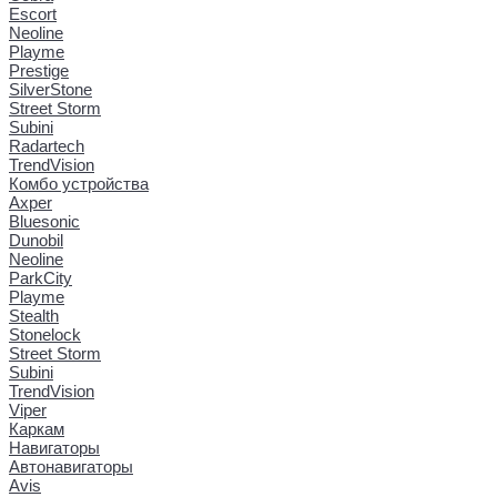
Escort
Neoline
Playme
Prestige
SilverStone
Street Storm
Subini
Radartech
TrendVision
Комбо устройства
Axper
Bluesonic
Dunobil
Neoline
ParkCity
Playme
Stealth
Stonelock
Street Storm
Subini
TrendVision
Viper
Каркам
Навигаторы
Автонавигаторы
Avis