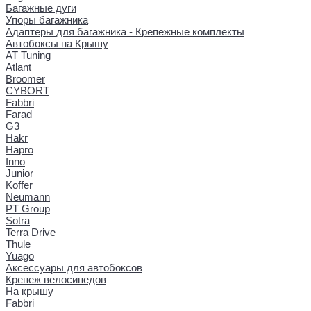
Багажные дуги
Упоры багажника
Адаптеры для багажника - Крепежные комплекты
Автобоксы на Крышу
AT Tuning
Atlant
Broomer
CYBORT
Fabbri
Farad
G3
Hakr
Hapro
Inno
Junior
Koffer
Neumann
PT Group
Sotra
Terra Drive
Thule
Yuago
Аксессуары для автобоксов
Крепеж велосипедов
На крышу
Fabbri