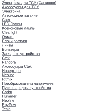
Электрика для ТСУ (Фаркопов)
Аксессуары для ТСУ
Электрика
Автономное питание
Свет
LED Лампы
Ксеноновые лампы
Clearlight
Osram
Блоки розжига
Линзы
Вольтеры
Зарядные устройства
Ctek
Pandora
Аксессуары Ctek
Инверторы
Neoline
Ritmix
Преобразователи напряжения
Пуско-зарядные устройства
Carku
Hummer
Neoline
RoyPow
Tesla