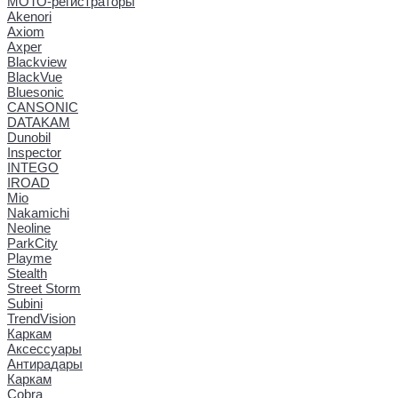
МОТО-регистраторы
Akenori
Axiom
Axper
Blackview
BlackVue
Bluesonic
CANSONIC
DATAKAM
Dunobil
Inspector
INTEGO
IROAD
Mio
Nakamichi
Neoline
ParkCity
Playme
Stealth
Street Storm
Subini
TrendVision
Каркам
Аксессуары
Антирадары
Каркам
Cobra