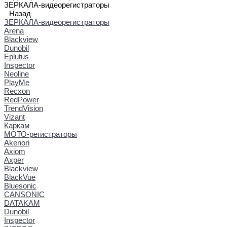
ЗЕРКАЛА-видеорегистраторы
Назад
ЗЕРКАЛА-видеорегистраторы
Arena
Blackview
Dunobil
Eplutus
Inspector
Neoline
PlayMe
Recxon
RedPower
TrendVision
Vizant
Каркам
МОТО-регистраторы
Akenori
Axiom
Axper
Blackview
BlackVue
Bluesonic
CANSONIC
DATAKAM
Dunobil
Inspector