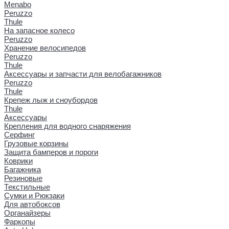
Menabo
Peruzzo
Thule
На запасное колесо
Peruzzo
Хранение велосипедов
Peruzzo
Thule
Аксессуары и запчасти для велобагажников
Peruzzo
Thule
Крепеж лыж и сноубордов
Thule
Аксессуары
Крепления для водного снаряжения
Серфинг
Грузовые корзины
Защита бамперов и пороги
Коврики
Багажника
Резиновые
Текстильные
Сумки и Рюкзаки
Для автобоксов
Органайзеры
Фаркопы