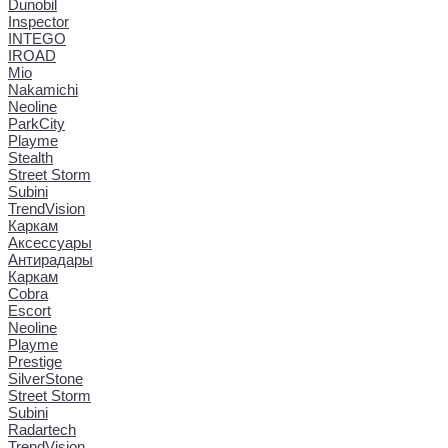
Dunobil
Inspector
INTEGO
IROAD
Mio
Nakamichi
Neoline
ParkCity
Playme
Stealth
Street Storm
Subini
TrendVision
Каркам
Аксессуары
Антирадары
Каркам
Cobra
Escort
Neoline
Playme
Prestige
SilverStone
Street Storm
Subini
Radartech
TrendVision