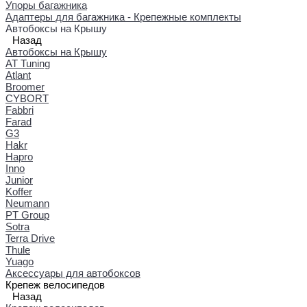
Упоры багажника
Адаптеры для багажника - Крепежные комплекты
Автобоксы на Крышу
Назад
Автобоксы на Крышу
AT Tuning
Atlant
Broomer
CYBORT
Fabbri
Farad
G3
Hakr
Hapro
Inno
Junior
Koffer
Neumann
PT Group
Sotra
Terra Drive
Thule
Yuago
Аксессуары для автобоксов
Крепеж велосипедов
Назад