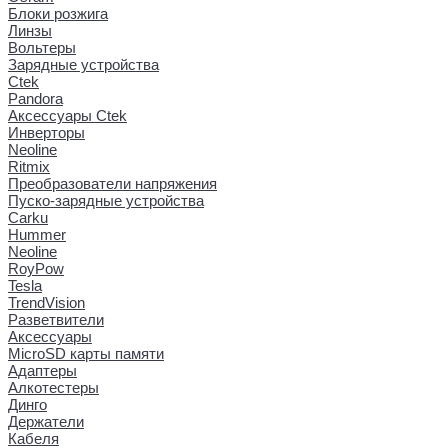
Блоки розжига
Линзы
Вольтеры
Зарядные устройства
Ctek
Pandora
Аксессуары Ctek
Инверторы
Neoline
Ritmix
Преобразователи напряжения
Пуско-зарядные устройства
Carku
Hummer
Neoline
RoyPow
Tesla
TrendVision
Разветвители
Аксессуары
MicroSD карты памяти
Адаптеры
Алкотестеры
Динго
Держатели
Кабеля