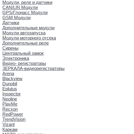
Модули, реле и датчики
CAN/LIN Модули
GPS/Глонасс Модули
GSM Модули
Датчики
Дополнительные модули
Модули автозапуска
Модули моторного отсека
Дополнительные реле
Сирены
Центральный замок
Электроника
Видео- регистраторы
ЗЕРКАЛА-видеорегистраторы
Arena
Blackview
Dunobil
Eplutus
Inspector
Neoline
PlayMe
Recxon
RedPower
TrendVision
Vizant
Каркам