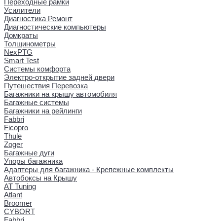
Переходные рамки
Усилители
Диагностика Ремонт
Диагностические компьютеры
Домкраты
Толщинометры
NexPTG
Smart Test
Системы комфорта
Электро-открытие задней двери
Путешествия Перевозка
Багажники на крышу автомобиля
Багажные системы
Багажники на рейлинги
Fabbri
Ficopro
Thule
Zoger
Багажные дуги
Упоры багажника
Адаптеры для багажника - Крепежные комплекты
Автобоксы на Крышу
AT Tuning
Atlant
Broomer
CYBORT
Fabbri