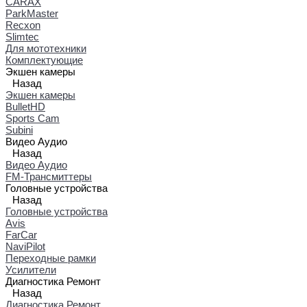
CARAX
ParkMaster
Recxon
Slimtec
Для мототехники
Комплектующие
Экшен камеры
Назад
Экшен камеры
BulletHD
Sports Cam
Subini
Видео Аудио
Назад
Видео Аудио
FM-Трансмиттеры
Головные устройства
Назад
Головные устройства
Avis
FarCar
NaviPilot
Переходные рамки
Усилители
Диагностика Ремонт
Назад
Диагностика Ремонт