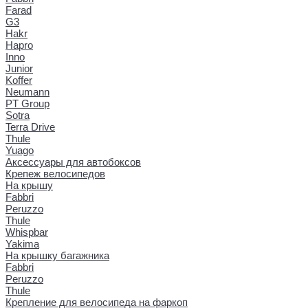
Farad
G3
Hakr
Hapro
Inno
Junior
Koffer
Neumann
PT Group
Sotra
Terra Drive
Thule
Yuago
Аксессуары для автобоксов
Крепеж велосипедов
На крышу
Fabbri
Peruzzo
Thule
Whispbar
Yakima
На крышку багажника
Fabbri
Peruzzo
Thule
Крепление для велосипеда на фаркоп