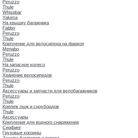
Peruzzo
Thule
Whispbar
Yakima
На крышку багажника
Fabbri
Peruzzo
Thule
Крепление для велосипеда на фаркоп
Menabo
Peruzzo
Thule
На запасное колесо
Peruzzo
Хранение велосипедов
Peruzzo
Thule
Аксессуары и запчасти для велобагажников
Peruzzo
Thule
Крепеж лыж и сноубордов
Thule
Аксессуары
Крепления для водного снаряжения
Серфинг
Грузовые корзины
Защита бамперов и пороги