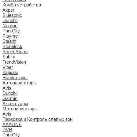
Комбо устройства
Axper
Bluesonic
Dunobil
Neoline
ParkCity
Playme
Stealth
Stonelock
Street Storm
Subini
TrendVision
Viper
Каркам
Навигаторы
Автонавигаторы
Avis
Dunobil
Garmin
Аксессуары
Мотонавигаторы
Avis
Парковка и Контроль слепых зон
AAALINE
DVR
ParkCity