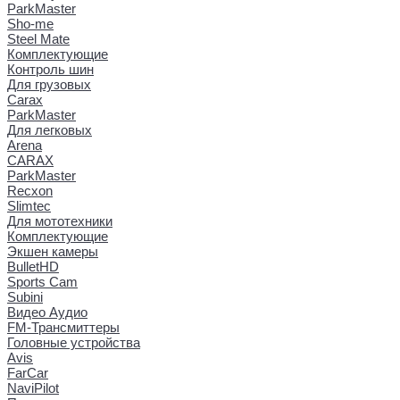
ParkMaster
Sho-me
Steel Mate
Комплектующие
Контроль шин
Для грузовых
Carax
ParkMaster
Для легковых
Arena
CARAX
ParkMaster
Recxon
Slimtec
Для мототехники
Комплектующие
Экшен камеры
BulletHD
Sports Cam
Subini
Видео Аудио
FM-Трансмиттеры
Головные устройства
Avis
FarCar
NaviPilot