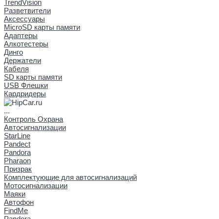
TrendVision
Разветвители
Аксессуары
MicroSD карты памяти
Адаптеры
Алкотестеры
Динго
Держатели
Кабеля
SD карты памяти
USB Флешки
Кардридеры
...
Контроль Охрана
Автосигнализации
StarLine
Pandect
Pandora
Pharaon
Призрак
Комплектующие для автосигнализаций
Мотосигнализации
Маяки
Автофон
FindMe
Pandora