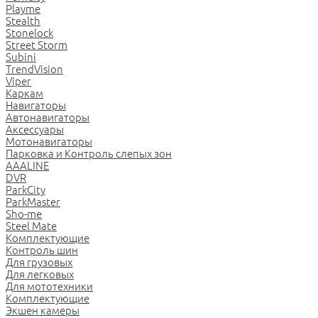
Playme
Stealth
Stonelock
Street Storm
Subini
TrendVision
Viper
Каркам
Навигаторы
Автонавигаторы
Аксессуары
Мотонавигаторы
Парковка и Контроль слепых зон
AAALINE
DVR
ParkCity
ParkMaster
Sho-me
Steel Mate
Комплектующие
Контроль шин
Для грузовых
Для легковых
Для мототехники
Комплектующие
Экшен камеры