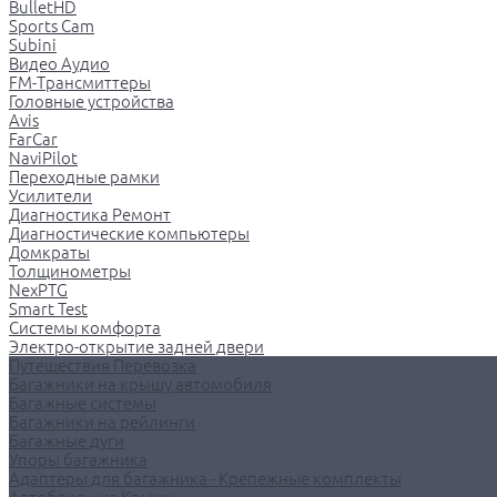
BulletHD
Sports Cam
Subini
Видео Аудио
FM-Трансмиттеры
Головные устройства
Avis
FarCar
NaviPilot
Переходные рамки
Усилители
Диагностика Ремонт
Диагностические компьютеры
Домкраты
Толщинометры
NexPTG
Smart Test
Системы комфорта
Электро-открытие задней двери
Путешествия Перевозка
Багажники на крышу автомобиля
Багажные системы
Багажники на рейлинги
Багажные дуги
Упоры багажника
Адаптеры для багажника - Крепежные комплекты