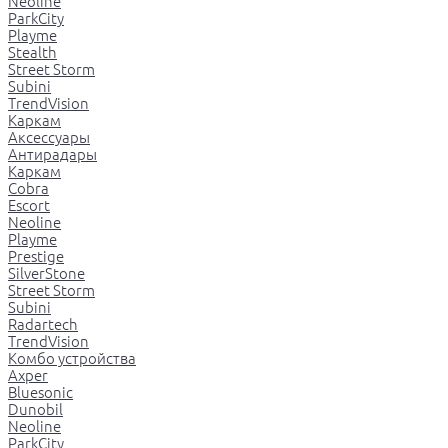
Neoline
ParkCity
Playme
Stealth
Street Storm
Subini
TrendVision
Каркам
Аксессуары
Антирадары
Каркам
Cobra
Escort
Neoline
Playme
Prestige
SilverStone
Street Storm
Subini
Radartech
TrendVision
Комбо устройства
Axper
Bluesonic
Dunobil
Neoline
ParkCity