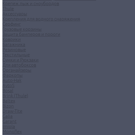
Крепеж лыж и сноубордов
Thule
Аксессуары
Крепления для водного снаряжения
Серфинг
Грузовые корзины
Защита бамперов и пороги
Коврики
Багажника
Резиновые
Текстильные
Сумки и Рюкзаки
Для автобоксов
Органайзеры
Фаркопы
Auto-Hak
AvtoS
Bosal
Brink (Thule)
Baltex
Bizon
Draw-Tite
Galia
Garant
Imiola
Monoflex