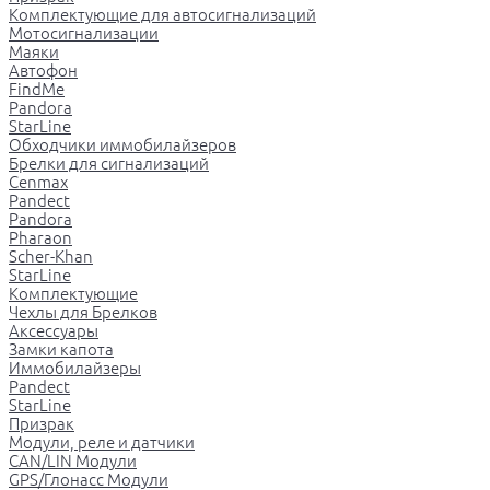
Комплектующие для автосигнализаций
Мотосигнализации
Маяки
Автофон
FindMe
Pandora
StarLine
Обходчики иммобилайзеров
Брелки для сигнализаций
Cenmax
Pandect
Pandora
Pharaon
Scher-Khan
StarLine
Комплектующие
Чехлы для Брелков
Аксессуары
Замки капота
Иммобилайзеры
Pandect
StarLine
Призрак
Модули, реле и датчики
CAN/LIN Модули
GPS/Глонасс Модули