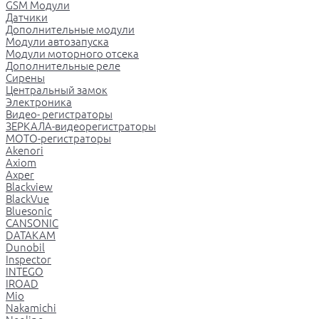
GSM Модули
Датчики
Дополнительные модули
Модули автозапуска
Модули моторного отсека
Дополнительные реле
Сирены
Центральный замок
Электроника
Видео- регистраторы
ЗЕРКАЛА-видеорегистраторы
МОТО-регистраторы
Akenori
Axiom
Axper
Blackview
BlackVue
Bluesonic
CANSONIC
DATAKAM
Dunobil
Inspector
INTEGO
IROAD
Mio
Nakamichi