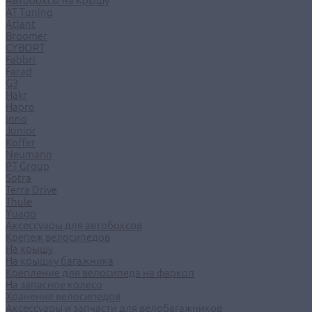
Автобоксы на Крышу
AT Tuning
Atlant
Broomer
CYBORT
Fabbri
Farad
G3
Hakr
Hapro
Inno
Junior
Koffer
Neumann
PT Group
Sotra
Terra Drive
Thule
Yuago
Аксессуары для автобоксов
Крепеж велосипедов
На крышу
На крышку багажника
Крепление для велосипеда на фаркоп
На запасное колесо
Хранение велосипедов
Аксессуары и запчасти для велобагажников