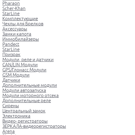
Pharaon
Scher-Khan
StarLine
Комплектующие
Чехлы для Брелков
Аксессуары
Замки капота
Иммобилайзеры
Pandect
StarLine
Призрак
Модули, реле и датчики
CAN/LIN Модули
GPS/Глонасс Модули
GSM Модули
Датчики
Дополнительные модули
Модули автозапуска
Модули моторного отсека
Дополнительные реле
Сирены
Центральный замок
Электроника
Видео- регистраторы
ЗЕРКАЛА-видеорегистраторы
Arena