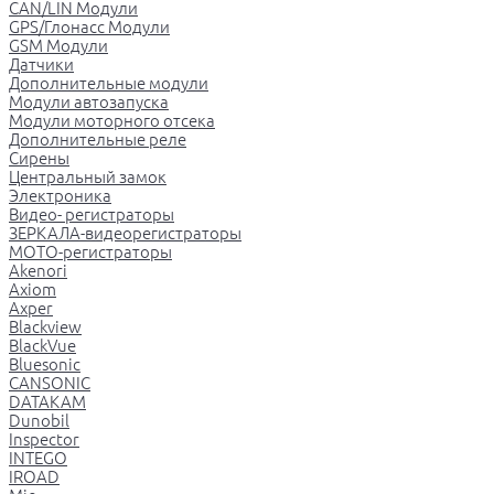
CAN/LIN Модули
GPS/Глонасс Модули
GSM Модули
Датчики
Дополнительные модули
Модули автозапуска
Модули моторного отсека
Дополнительные реле
Сирены
Центральный замок
Электроника
Видео- регистраторы
ЗЕРКАЛА-видеорегистраторы
МОТО-регистраторы
Akenori
Axiom
Axper
Blackview
BlackVue
Bluesonic
CANSONIC
DATAKAM
Dunobil
Inspector
INTEGO
IROAD