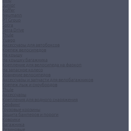
Inno
Junior
Koffer
Neumann
PT Group
Sotra
Terra Drive
Thule
Yuago
Аксессуары для автобоксов
Крепеж велосипедов
На крышу
На крышку багажника
Крепление для велосипеда на фаркоп
На запасное колесо
Хранение велосипедов
Аксессуары и запчасти для велобагажников
Крепеж лыж и сноубордов
Thule
Аксессуары
Крепления для водного снаряжения
Серфинг
Грузовые корзины
Защита бамперов и пороги
Коврики
Багажника
Резиновые