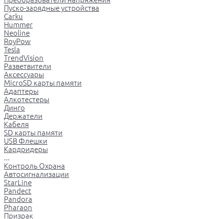
Пуско-зарядные устройства
Carku
Hummer
Neoline
RoyPow
Tesla
TrendVision
Разветвители
Аксессуары
MicroSD карты памяти
Адаптеры
Алкотестеры
Динго
Держатели
Кабеля
SD карты памяти
USB Флешки
Кардридеры
...
Контроль Охрана
Автосигнализации
StarLine
Pandect
Pandora
Pharaon
Призрак