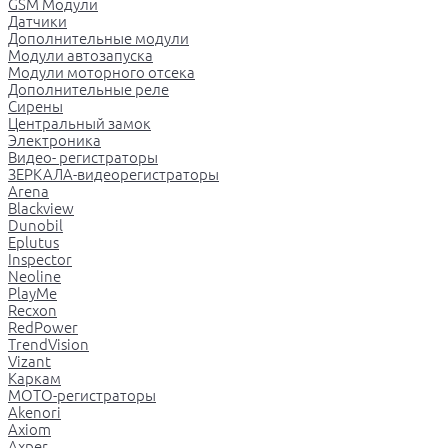
GSM Модули
Датчики
Дополнительные модули
Модули автозапуска
Модули моторного отсека
Дополнительные реле
Сирены
Центральный замок
Электроника
Видео- регистраторы
ЗЕРКАЛА-видеорегистраторы
Arena
Blackview
Dunobil
Eplutus
Inspector
Neoline
PlayMe
Recxon
RedPower
TrendVision
Vizant
Каркам
МОТО-регистраторы
Akenori
Axiom
Axper