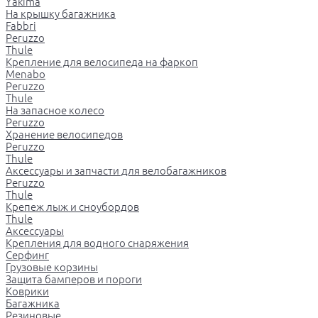
Yakima
На крышку багажника
Fabbri
Peruzzo
Thule
Крепление для велосипеда на фаркоп
Menabo
Peruzzo
Thule
На запасное колесо
Peruzzo
Хранение велосипедов
Peruzzo
Thule
Аксессуары и запчасти для велобагажников
Peruzzo
Thule
Крепеж лыж и сноубордов
Thule
Аксессуары
Крепления для водного снаряжения
Серфинг
Грузовые корзины
Защита бамперов и пороги
Коврики
Багажника
Резиновые