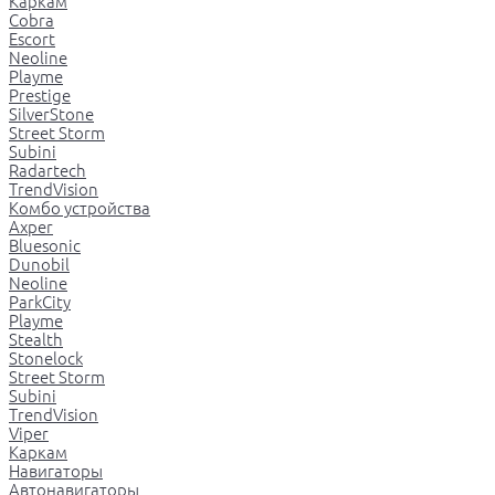
Каркам
Cobra
Escort
Neoline
Playme
Prestige
SilverStone
Street Storm
Subini
Radartech
TrendVision
Комбо устройства
Axper
Bluesonic
Dunobil
Neoline
ParkCity
Playme
Stealth
Stonelock
Street Storm
Subini
TrendVision
Viper
Каркам
Навигаторы
Автонавигаторы