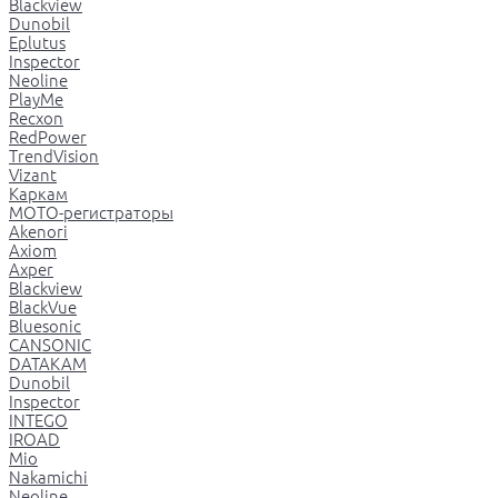
Blackview
Dunobil
Eplutus
Inspector
Neoline
PlayMe
Recxon
RedPower
TrendVision
Vizant
Каркам
МОТО-регистраторы
Akenori
Axiom
Axper
Blackview
BlackVue
Bluesonic
CANSONIC
DATAKAM
Dunobil
Inspector
INTEGO
IROAD
Mio
Nakamichi
Neoline