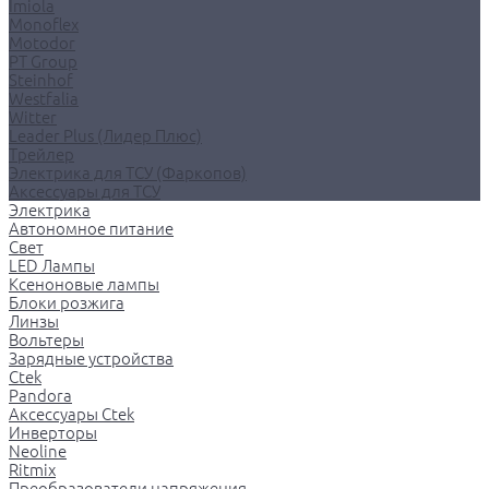
Imiola
Monoflex
Motodor
PT Group
Steinhof
Westfalia
Witter
Leader Plus (Лидер Плюс)
Трейлер
Электрика для ТСУ (Фаркопов)
Аксессуары для ТСУ
Электрика
Автономное питание
Свет
LED Лампы
Ксеноновые лампы
Блоки розжига
Линзы
Вольтеры
Зарядные устройства
Ctek
Pandora
Аксессуары Ctek
Инверторы
Neoline
Ritmix
Преобразователи напряжения