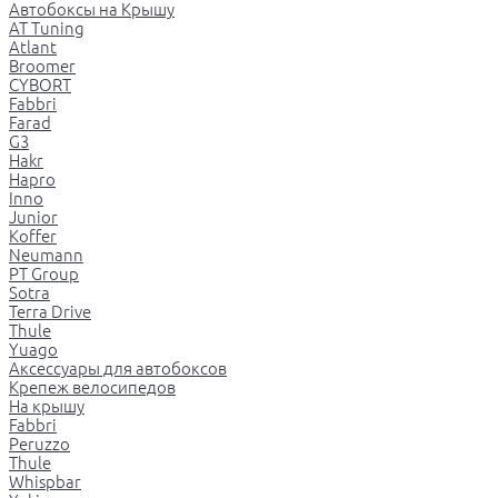
Автобоксы на Крышу
AT Tuning
Atlant
Broomer
CYBORT
Fabbri
Farad
G3
Hakr
Hapro
Inno
Junior
Koffer
Neumann
PT Group
Sotra
Terra Drive
Thule
Yuago
Аксессуары для автобоксов
Крепеж велосипедов
На крышу
Fabbri
Peruzzo
Thule
Whispbar