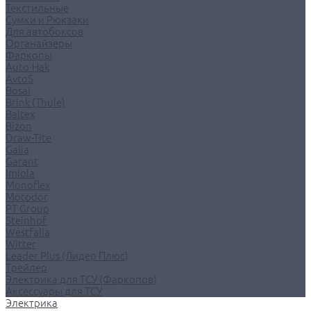
Текстильные
Сумки и Рюкзаки
Для автобоксов
Органайзеры
Фаркопы
Auto-Hak
AvtoS
Bosal
Brink (Thule)
Baltex
Bizon
Draw-Tite
Galia
Garant
Imiola
Monoflex
Motodor
PT Group
Steinhof
Westfalia
Witter
Leader Plus (Лидер Плюс)
Трейлер
Электрика для ТСУ (Фаркопов)
Аксессуары для ТСУ
Электрика