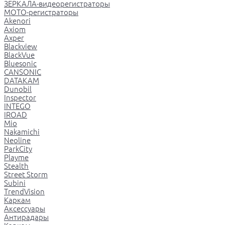
ЗЕРКАЛА-видеорегистраторы
МОТО-регистраторы
Akenori
Axiom
Axper
Blackview
BlackVue
Bluesonic
CANSONIC
DATAKAM
Dunobil
Inspector
INTEGO
IROAD
Mio
Nakamichi
Neoline
ParkCity
Playme
Stealth
Street Storm
Subini
TrendVision
Каркам
Аксессуары
Антирадары