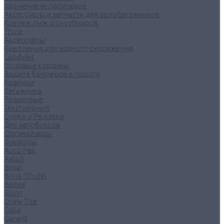
Хранение велосипедов
Аксессуары и запчасти для велобагажников
Крепеж лыж и сноубордов
Thule
Аксессуары
Крепления для водного снаряжения
Серфинг
Грузовые корзины
Защита бамперов и пороги
Коврики
Багажника
Резиновые
Текстильные
Сумки и Рюкзаки
Для автобоксов
Органайзеры
Фаркопы
Auto-Hak
AvtoS
Bosal
Brink (Thule)
Baltex
Bizon
Draw-Tite
Galia
Garant