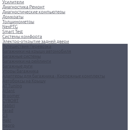
Усилители
Диагностика Ремонт
Диагностические компьютеры
Домкраты
Толщинометры
NexPTG
Smart Test
Системы комфорта
Электро-открытие задней двери
Путешествия Перевозка
Багажники на крышу автомобиля
Багажные системы
Багажники на рейлинги
Багажные дуги
Упоры багажника
Адаптеры для багажника - Крепежные комплекты
Автобоксы на Крышу
AT Tuning
Atlant
Broomer
CYBORT
Fabbri
Farad
G3
Hakr
Hapro