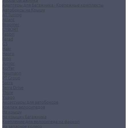
Упоры багажника
Адаптеры для багажника - Крепежные комплекты
Автобоксы на Крышу
AT Tuning
Atlant
Broomer
CYBORT
Fabbri
Farad
G3
Hakr
Hapro
Inno
Junior
Koffer
Neumann
PT Group
Sotra
Terra Drive
Thule
Yuago
Аксессуары для автобоксов
Крепеж велосипедов
На крышу
На крышку багажника
Крепление для велосипеда на фаркоп
На запасное колесо