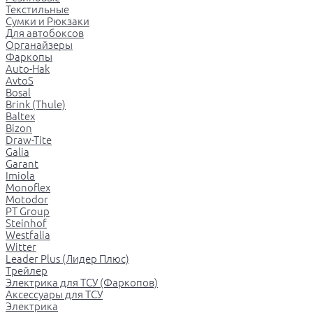
Текстильные
Сумки и Рюкзаки
Для автобоксов
Органайзеры
Фаркопы
Auto-Hak
AvtoS
Bosal
Brink (Thule)
Baltex
Bizon
Draw-Tite
Galia
Garant
Imiola
Monoflex
Motodor
PT Group
Steinhof
Westfalia
Witter
Leader Plus (Лидер Плюс)
Трейлер
Электрика для ТСУ (Фаркопов)
Аксессуары для ТСУ
Электрика