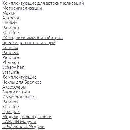
Комплектующие для автосигнализаций
Мотосигнализации
Маяки
Автофон
FindMe
Pandora
StarLine
Обходчики иммобилайзеров
Брелки для сигнализаций
Cenmax
Pandect
Pandora
Pharaon
Scher-Khan
StarLine
Комплектующие
Чехлы для Брелков
Аксессуары
Замки капота
Иммобилайзеры
Pandect
StarLine
Призрак
Модули, реле и датчики
CAN/LIN Модули
GPS/Глонасс Модули