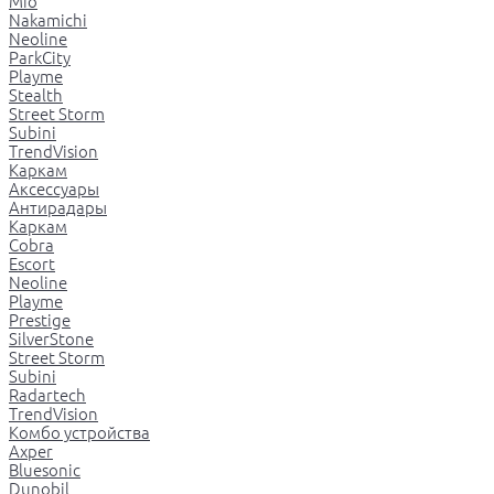
Mio
Nakamichi
Neoline
ParkCity
Playme
Stealth
Street Storm
Subini
TrendVision
Каркам
Аксессуары
Антирадары
Каркам
Cobra
Escort
Neoline
Playme
Prestige
SilverStone
Street Storm
Subini
Radartech
TrendVision
Комбо устройства
Axper
Bluesonic
Dunobil