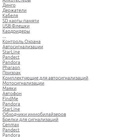
Динго
Держатели
Кабеля
SD карты памяти
USB Флешки
Кардридеры
...
Контроль Охрана
Автосигнализации
StarLine
Pandect
Pandora
Pharaon
Призрак
Комплектующие для автосигнализаций
Мотосигнализации
Маяки
Автофон
FindMe
Pandora
StarLine
Обходчики иммобилайзеров
Брелки для сигнализаций
Cenmax
Pandect
Pandora