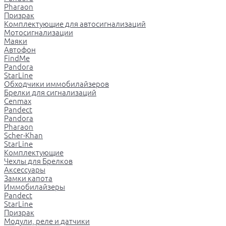
Pharaon
Призрак
Комплектующие для автосигнализаций
Мотосигнализации
Маяки
Автофон
FindMe
Pandora
StarLine
Обходчики иммобилайзеров
Брелки для сигнализаций
Cenmax
Pandect
Pandora
Pharaon
Scher-Khan
StarLine
Комплектующие
Чехлы для Брелков
Аксессуары
Замки капота
Иммобилайзеры
Pandect
StarLine
Призрак
Модули, реле и датчики