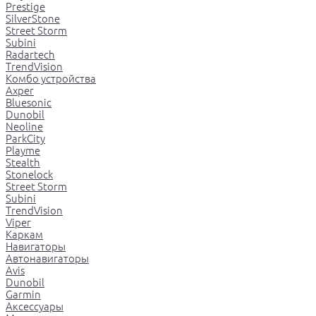
Prestige
SilverStone
Street Storm
Subini
Radartech
TrendVision
Комбо устройства
Axper
Bluesonic
Dunobil
Neoline
ParkCity
Playme
Stealth
Stonelock
Street Storm
Subini
TrendVision
Viper
Каркам
Навигаторы
Автонавигаторы
Avis
Dunobil
Garmin
Аксессуары