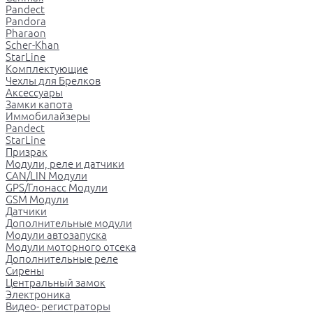
Pandect
Pandora
Pharaon
Scher-Khan
StarLine
Комплектующие
Чехлы для Брелков
Аксессуары
Замки капота
Иммобилайзеры
Pandect
StarLine
Призрак
Модули, реле и датчики
CAN/LIN Модули
GPS/Глонасс Модули
GSM Модули
Датчики
Дополнительные модули
Модули автозапуска
Модули моторного отсека
Дополнительные реле
Сирены
Центральный замок
Электроника
Видео- регистраторы