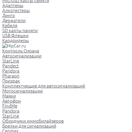
MicroSD карты памяти
Адаптеры
Алкотестеры
Динго
Держатели
Кабеля
SD карты памяти
USB Флешки
Кардридеры
Контроль Охрана
Автосигнализации
StarLine
Pandect
Pandora
Pharaon
Призрак
Комплектующие для автосигнализаций
Мотосигнализации
Маяки
Автофон
FindMe
Pandora
StarLine
Обходчики иммобилайзеров
Брелки для сигнализаций
Cenmax