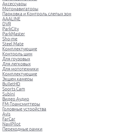
Аксессуары
Мотонавигаторы
Парковка и Контроль слепых зон
AAALINE
DVR
ParkCity
ParkMaster
Sho-me
Steel Mate
Комплектующие
Контроль шин
Для грузовых
Для легковых
Для мототехники
Комплектующие
Экшен камеры
BulletHD
Sports Cam
Subini
Видео Аудио
FM-Трансмиттеры
Головные устройства
Avis
FarCar
NaviPilot
Переходные рамки