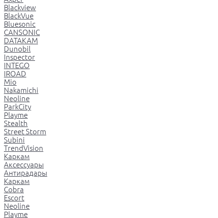
Blackview
BlackVue
Bluesonic
CANSONIC
DATAKAM
Dunobil
Inspector
INTEGO
IROAD
Mio
Nakamichi
Neoline
ParkCity
Playme
Stealth
Street Storm
Subini
TrendVision
Каркам
Аксессуары
Антирадары
Каркам
Cobra
Escort
Neoline
Playme