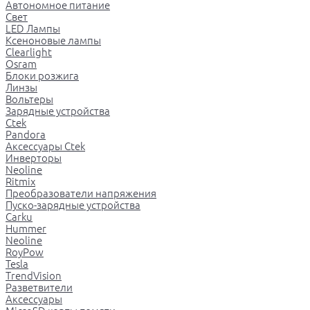
Автономное питание
Свет
LED Лампы
Ксеноновые лампы
Clearlight
Osram
Блоки розжига
Линзы
Вольтеры
Зарядные устройства
Ctek
Pandora
Аксессуары Ctek
Инверторы
Neoline
Ritmix
Преобразователи напряжения
Пуско-зарядные устройства
Carku
Hummer
Neoline
RoyPow
Tesla
TrendVision
Разветвители
Аксессуары