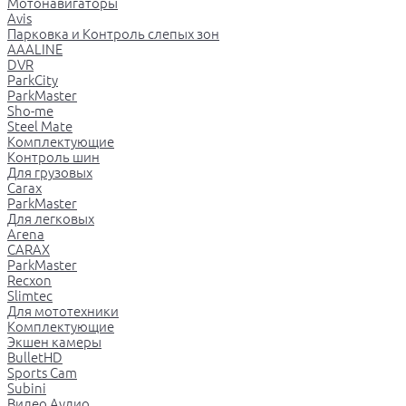
Мотонавигаторы
Avis
Парковка и Контроль слепых зон
AAALINE
DVR
ParkCity
ParkMaster
Sho-me
Steel Mate
Комплектующие
Контроль шин
Для грузовых
Carax
ParkMaster
Для легковых
Arena
CARAX
ParkMaster
Recxon
Slimtec
Для мототехники
Комплектующие
Экшен камеры
BulletHD
Sports Cam
Subini
Видео Аудио