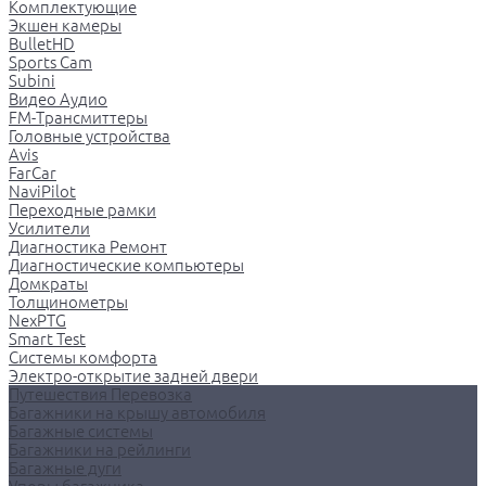
Комплектующие
Экшен камеры
BulletHD
Sports Cam
Subini
Видео Аудио
FM-Трансмиттеры
Головные устройства
Avis
FarCar
NaviPilot
Переходные рамки
Усилители
Диагностика Ремонт
Диагностические компьютеры
Домкраты
Толщинометры
NexPTG
Smart Test
Системы комфорта
Электро-открытие задней двери
Путешествия Перевозка
Багажники на крышу автомобиля
Багажные системы
Багажники на рейлинги
Багажные дуги