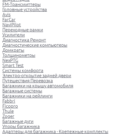
FM-Трансмиттеры
Головные устройства
Avis
FarCar
NaviPilot
Переходные рамки
Усилители
Диагностика Ремонт
Диагностические компьютеры
Домкраты
Толщинометры
NexPTG
Smart Test
Системы комфорта
Электро-открытие задней двери
Путешествия Перевозка
Багажники на крышу автомобиля
Багажные системы
Багажники на рейлинги
Fabbri
Ficopro
Thule
Zoger
Багажные дуги
Упоры багажника
Адаптеры для багажника - Крепежные комплекты