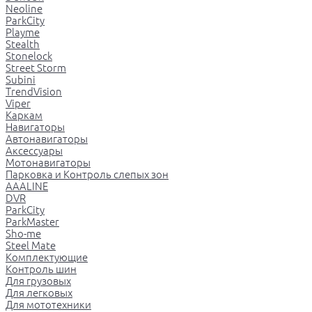
Neoline
ParkCity
Playme
Stealth
Stonelock
Street Storm
Subini
TrendVision
Viper
Каркам
Навигаторы
Автонавигаторы
Аксессуары
Мотонавигаторы
Парковка и Контроль слепых зон
AAALINE
DVR
ParkCity
ParkMaster
Sho-me
Steel Mate
Комплектующие
Контроль шин
Для грузовых
Для легковых
Для мототехники