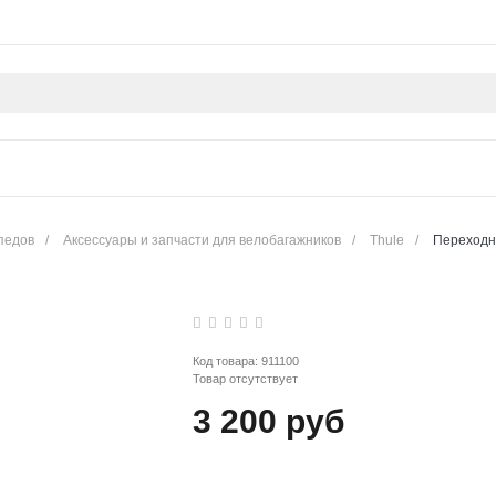
педов
/
Аксессуары и запчасти для велобагажников
/
Thule
/
Переходн
Код товара:
911100
Товар отсутствует
3 200 руб