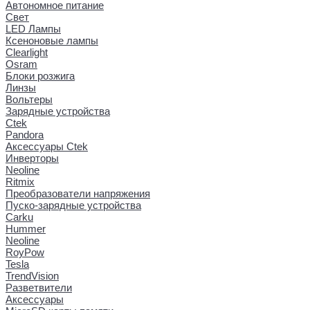
Автономное питание
Свет
LED Лампы
Ксеноновые лампы
Clearlight
Osram
Блоки розжига
Линзы
Вольтеры
Зарядные устройства
Ctek
Pandora
Аксессуары Ctek
Инверторы
Neoline
Ritmix
Преобразователи напряжения
Пуско-зарядные устройства
Carku
Hummer
Neoline
RoyPow
Tesla
TrendVision
Разветвители
Аксессуары