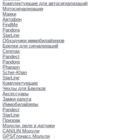
Комплектующие для автосигнализаций
Мотосигнализации
Маяки
Автофон
FindMe
Pandora
StarLine
Обходчики иммобилайзеров
Брелки для сигнализаций
Cenmax
Pandect
Pandora
Pharaon
Scher-Khan
StarLine
Комплектующие
Чехлы для Брелков
Аксессуары
Замки капота
Иммобилайзеры
Pandect
StarLine
Призрак
Модули, реле и датчики
CAN/LIN Модули
GPS/Глонасс Модули