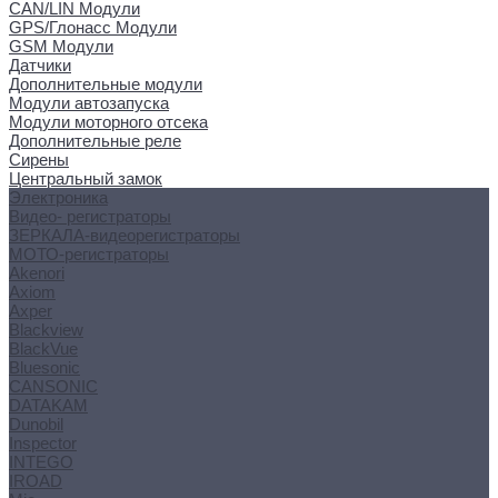
CAN/LIN Модули
GPS/Глонасс Модули
GSM Модули
Датчики
Дополнительные модули
Модули автозапуска
Модули моторного отсека
Дополнительные реле
Сирены
Центральный замок
Электроника
Видео- регистраторы
ЗЕРКАЛА-видеорегистраторы
МОТО-регистраторы
Akenori
Axiom
Axper
Blackview
BlackVue
Bluesonic
CANSONIC
DATAKAM
Dunobil
Inspector
INTEGO
IROAD