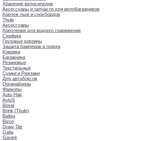
Хранение велосипедов
Аксессуары и запчасти для велобагажников
Крепеж лыж и сноубордов
Thule
Аксессуары
Крепления для водного снаряжения
Серфинг
Грузовые корзины
Защита бамперов и пороги
Коврики
Багажника
Резиновые
Текстильные
Сумки и Рюкзаки
Для автобоксов
Органайзеры
Фаркопы
Auto-Hak
AvtoS
Bosal
Brink (Thule)
Baltex
Bizon
Draw-Tite
Galia
Garant