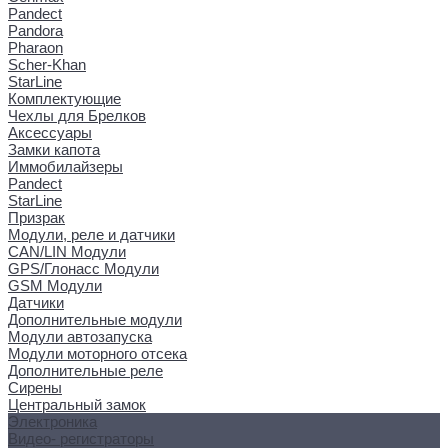
Pandect
Pandora
Pharaon
Scher-Khan
StarLine
Комплектующие
Чехлы для Брелков
Аксессуары
Замки капота
Иммобилайзеры
Pandect
StarLine
Призрак
Модули, реле и датчики
CAN/LIN Модули
GPS/Глонасс Модули
GSM Модули
Датчики
Дополнительные модули
Модули автозапуска
Модули моторного отсека
Дополнительные реле
Сирены
Центральный замок
Электроника
Видео- регистраторы