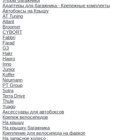
Упоры багажника
Адаптеры для багажника - Крепежные комплекты
Автобоксы на Крышу
AT Tuning
Atlant
Broomer
CYBORT
Fabbri
Farad
G3
Hakr
Hapro
Inno
Junior
Koffer
Neumann
PT Group
Sotra
Terra Drive
Thule
Yuago
Аксессуары для автобоксов
Крепеж велосипедов
На крышу
На крышку багажника
Крепление для велосипеда на фаркоп
На запасное колесо