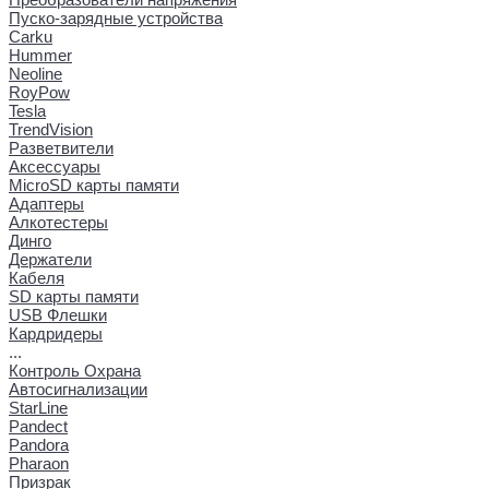
Пуско-зарядные устройства
Carku
Hummer
Neoline
RoyPow
Tesla
TrendVision
Разветвители
Аксессуары
MicroSD карты памяти
Адаптеры
Алкотестеры
Динго
Держатели
Кабеля
SD карты памяти
USB Флешки
Кардридеры
...
Контроль Охрана
Автосигнализации
StarLine
Pandect
Pandora
Pharaon
Призрак