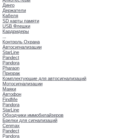
Динго
Держатели
Кабеля
SD карты памяти
USB Флешки
Кардридеры
...
Контроль Охрана
Автосигнализации
StarLine
Pandect
Pandora
Pharaon
Призрак
Комплектующие для автосигнализаций
Мотосигнализации
Маяки
Автофон
FindMe
Pandora
StarLine
Обходчики иммобилайзеров
Брелки для сигнализаций
Cenmax
Pandect
Pandora