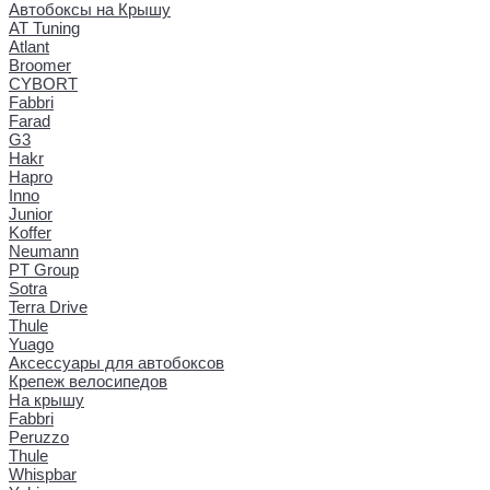
Автобоксы на Крышу
AT Tuning
Atlant
Broomer
CYBORT
Fabbri
Farad
G3
Hakr
Hapro
Inno
Junior
Koffer
Neumann
PT Group
Sotra
Terra Drive
Thule
Yuago
Аксессуары для автобоксов
Крепеж велосипедов
На крышу
Fabbri
Peruzzo
Thule
Whispbar