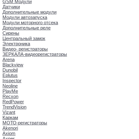
GSM Модули
Датчики
Дополнительные модули
Модули автозапуска
Модули моторного отсека
Дополнительные реле
Сирены
Центральный замок
Электроника
Видео- регистраторы
ЗЕРКАЛА-видеорегистраторы
Arena
Blackview
Dunobil
Eplutus
Inspector
Neoline
PlayMe
Recxon
RedPower
TrendVision
Vizant
Каркам
МОТО-регистраторы
Akenori
Axiom
Axper