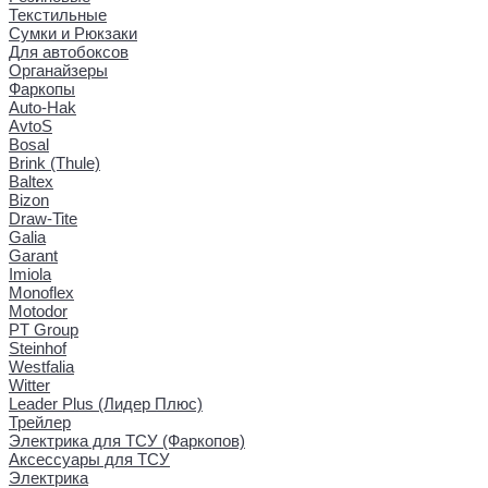
Текстильные
Сумки и Рюкзаки
Для автобоксов
Органайзеры
Фаркопы
Auto-Hak
AvtoS
Bosal
Brink (Thule)
Baltex
Bizon
Draw-Tite
Galia
Garant
Imiola
Monoflex
Motodor
PT Group
Steinhof
Westfalia
Witter
Leader Plus (Лидер Плюс)
Трейлер
Электрика для ТСУ (Фаркопов)
Аксессуары для ТСУ
Электрика