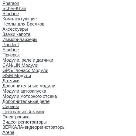
Pharaon
Scher-Khan
StarLine
Комплектующие
Чехлы для Брелков
Аксессуары
Замки капота
Иммобилайзеры
Pandect
StarLine
Призрак
Модули, реле и датчики
CAN/LIN Модули
GPS/Глонасс Модули
GSM Модули
Датчики
Дополнительные модули
Модули автозапуска
Модули моторного отсека
Дополнительные реле
Сирены
Центральный замок
Электроника
Видео- регистраторы
ЗЕРКАЛА-видеорегистраторы
Arena