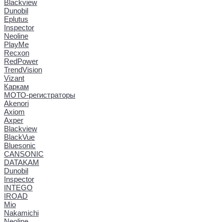
Blackview
Dunobil
Eplutus
Inspector
Neoline
PlayMe
Recxon
RedPower
TrendVision
Vizant
Каркам
МОТО-регистраторы
Akenori
Axiom
Axper
Blackview
BlackVue
Bluesonic
CANSONIC
DATAKAM
Dunobil
Inspector
INTEGO
IROAD
Mio
Nakamichi
Neoline