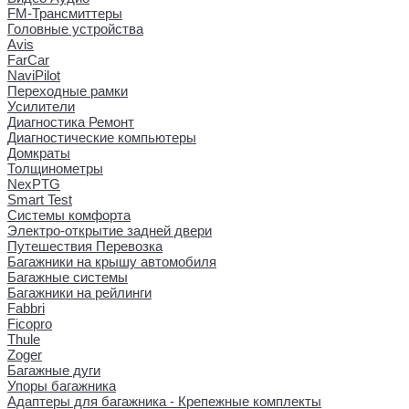
FM-Трансмиттеры
Головные устройства
Avis
FarCar
NaviPilot
Переходные рамки
Усилители
Диагностика Ремонт
Диагностические компьютеры
Домкраты
Толщинометры
NexPTG
Smart Test
Системы комфорта
Электро-открытие задней двери
Путешествия Перевозка
Багажники на крышу автомобиля
Багажные системы
Багажники на рейлинги
Fabbri
Ficopro
Thule
Zoger
Багажные дуги
Упоры багажника
Адаптеры для багажника - Крепежные комплекты