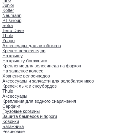
Inno
Junior
Koffer
Neumann
PT Group
Sotra
Terra Drive
Thule
Yuago
Аксессуары для автобоксов
Крепеж велосипедов
На крышу
На крышку багажника
Крепление для велосипеда на фаркоп
На запасное колесо
Хранение велосипедов
Аксессуары и запчасти для велобагажников
Крепеж лыж и сноубордов
Thule
Аксессуары
Крепления для водного снаряжения
Серфинг
Грузовые корзины
Защита бамперов и пороги
Коврики
Багажника
Резиновые