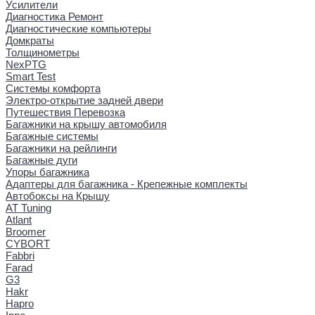
Усилители
Диагностика Ремонт
Диагностические компьютеры
Домкраты
Толщинометры
NexPTG
Smart Test
Системы комфорта
Электро-открытие задней двери
Путешествия Перевозка
Багажники на крышу автомобиля
Багажные системы
Багажники на рейлинги
Багажные дуги
Упоры багажника
Адаптеры для багажника - Крепежные комплекты
Автобоксы на Крышу
AT Tuning
Atlant
Broomer
CYBORT
Fabbri
Farad
G3
Hakr
Hapro