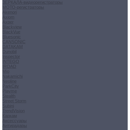
ЗЕРКАЛА-видеорегистраторы
МОТО-регистраторы
Akenori
Axiom
Axper
Blackview
BlackVue
Bluesonic
CANSONIC
DATAKAM
Dunobil
Inspector
INTEGO
IROAD
Mio
Nakamichi
Neoline
ParkCity
Playme
Stealth
Street Storm
Subini
TrendVision
Каркам
Аксессуары
Антирадары