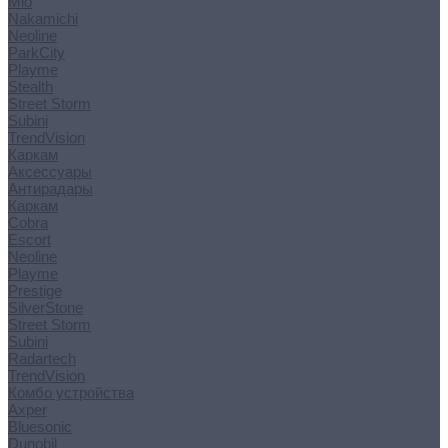
Mio
Nakamichi
Neoline
ParkCity
Playme
Stealth
Street Storm
Subini
TrendVision
Каркам
Аксессуары
Антирадары
Каркам
Cobra
Escort
Neoline
Playme
Prestige
SilverStone
Street Storm
Subini
Radartech
TrendVision
Комбо устройства
Axper
Bluesonic
Dunobil