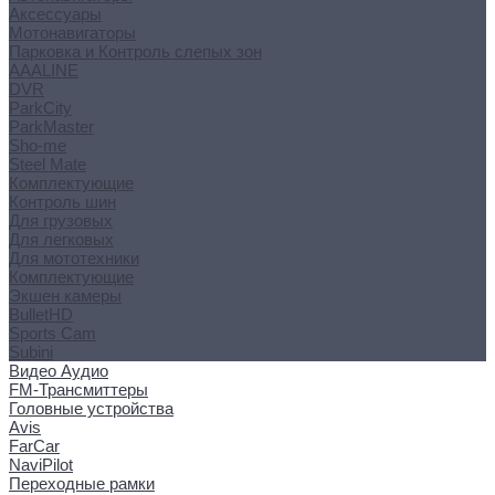
Аксессуары
Мотонавигаторы
Парковка и Контроль слепых зон
AAALINE
DVR
ParkCity
ParkMaster
Sho-me
Steel Mate
Комплектующие
Контроль шин
Для грузовых
Для легковых
Для мототехники
Комплектующие
Экшен камеры
BulletHD
Sports Cam
Subini
Видео Аудио
FM-Трансмиттеры
Головные устройства
Avis
FarCar
NaviPilot
Переходные рамки