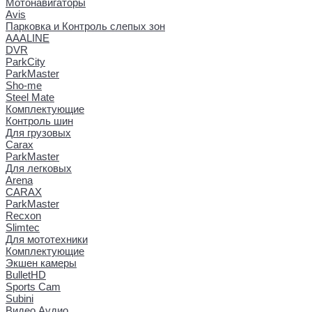
Мотонавигаторы
Avis
Парковка и Контроль слепых зон
AAALINE
DVR
ParkCity
ParkMaster
Sho-me
Steel Mate
Комплектующие
Контроль шин
Для грузовых
Carax
ParkMaster
Для легковых
Arena
CARAX
ParkMaster
Recxon
Slimtec
Для мототехники
Комплектующие
Экшен камеры
BulletHD
Sports Cam
Subini
Видео Аудио