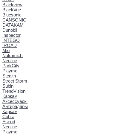
Blackview
BlackVue
Bluesonic
CANSONIC
DATAKAM
Dunobil
Inspector
INTEGO
IROAD
Mio
Nakamichi
Neoline
ParkCity
Playme
Stealth
Street Storm
Subini
TrendVision
Каркам
Аксессуары
Антирадары
Каркам
Cobra
Escort
Neoline
Playme