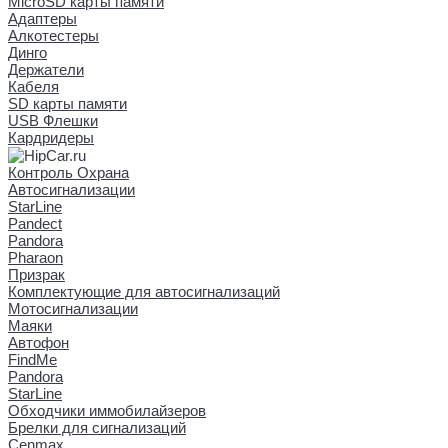
MicroSD карты памяти
Адаптеры
Алкотестеры
Динго
Держатели
Кабеля
SD карты памяти
USB Флешки
Кардридеры
Контроль Охрана
Автосигнализации
StarLine
Pandect
Pandora
Pharaon
Призрак
Комплектующие для автосигнализаций
Мотосигнализации
Маяки
Автофон
FindMe
Pandora
StarLine
Обходчики иммобилайзеров
Брелки для сигнализаций
Cenmax