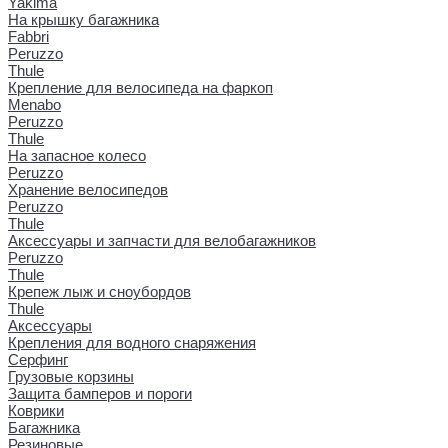
Yakima
На крышку багажника
Fabbri
Peruzzo
Thule
Крепление для велосипеда на фаркоп
Menabo
Peruzzo
Thule
На запасное колесо
Peruzzo
Хранение велосипедов
Peruzzo
Thule
Аксессуары и запчасти для велобагажников
Peruzzo
Thule
Крепеж лыж и сноубордов
Thule
Аксессуары
Крепления для водного снаряжения
Серфинг
Грузовые корзины
Защита бамперов и пороги
Коврики
Багажника
Резиновые