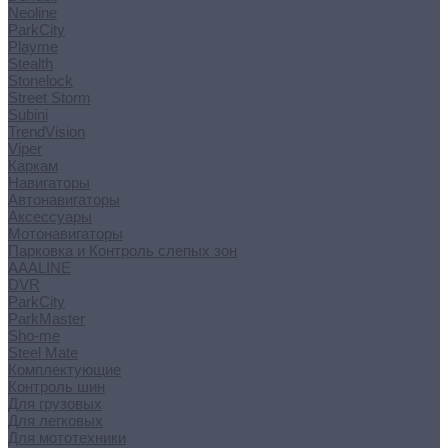
Neoline
ParkCity
Playme
Stealth
Stonelock
Street Storm
Subini
TrendVision
Viper
Каркам
Навигаторы
Автонавигаторы
Аксессуары
Мотонавигаторы
Парковка и Контроль слепых зон
AAALINE
DVR
ParkCity
ParkMaster
Sho-me
Steel Mate
Комплектующие
Контроль шин
Для грузовых
Для легковых
Для мототехники