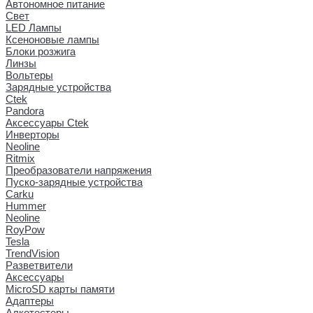
Автономное питание
Свет
LED Лампы
Ксеноновые лампы
Блоки розжига
Линзы
Вольтеры
Зарядные устройства
Ctek
Pandora
Аксессуары Ctek
Инверторы
Neoline
Ritmix
Преобразователи напряжения
Пуско-зарядные устройства
Carku
Hummer
Neoline
RoyPow
Tesla
TrendVision
Разветвители
Аксессуары
MicroSD карты памяти
Адаптеры
Алкотестеры