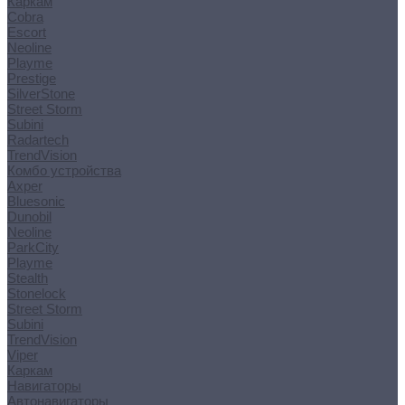
Каркам
Cobra
Escort
Neoline
Playme
Prestige
SilverStone
Street Storm
Subini
Radartech
TrendVision
Комбо устройства
Axper
Bluesonic
Dunobil
Neoline
ParkCity
Playme
Stealth
Stonelock
Street Storm
Subini
TrendVision
Viper
Каркам
Навигаторы
Автонавигаторы