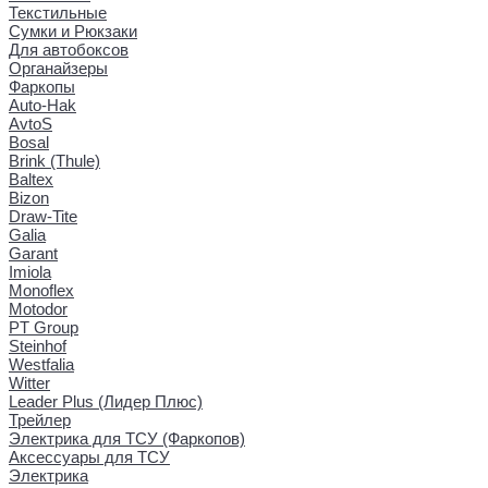
Текстильные
Сумки и Рюкзаки
Для автобоксов
Органайзеры
Фаркопы
Auto-Hak
AvtoS
Bosal
Brink (Thule)
Baltex
Bizon
Draw-Tite
Galia
Garant
Imiola
Monoflex
Motodor
PT Group
Steinhof
Westfalia
Witter
Leader Plus (Лидер Плюс)
Трейлер
Электрика для ТСУ (Фаркопов)
Аксессуары для ТСУ
Электрика