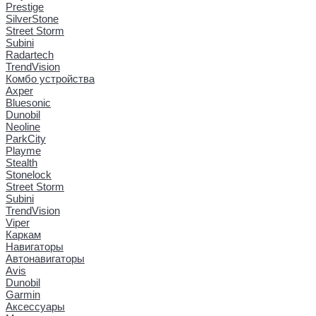
Prestige
SilverStone
Street Storm
Subini
Radartech
TrendVision
Комбо устройства
Axper
Bluesonic
Dunobil
Neoline
ParkCity
Playme
Stealth
Stonelock
Street Storm
Subini
TrendVision
Viper
Каркам
Навигаторы
Автонавигаторы
Avis
Dunobil
Garmin
Аксессуары