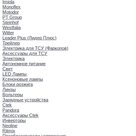
Imiola
Monoflex
Motodor
PT Group
Steinhof
Westfalia
Witter
Leader Plus (Лидер Плюс)
Трейлер
Электрика для ТСУ (Фаркопов)
Аксессуары для ТСУ
Электрика
Автономное питание
Свет
LED Лампы
Ксеноновые лампы
Блоки розжига
Линзы
Вольтеры
Зарядные устройства
Ctek
Pandora
Аксессуары Ctek
Инверторы
Neoline
Ritmix
Преобразователи напряжения