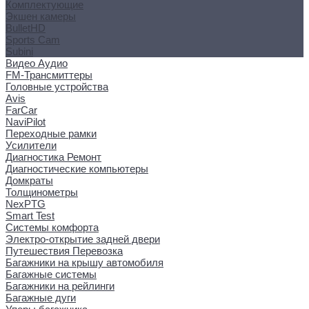
Комплектующие
Экшен камеры
BulletHD
Sports Cam
Subini
Видео Аудио
FM-Трансмиттеры
Головные устройства
Avis
FarCar
NaviPilot
Переходные рамки
Усилители
Диагностика Ремонт
Диагностические компьютеры
Домкраты
Толщинометры
NexPTG
Smart Test
Системы комфорта
Электро-открытие задней двери
Путешествия Перевозка
Багажники на крышу автомобиля
Багажные системы
Багажники на рейлинги
Багажные дуги