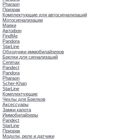
Pharaon
Призрак
Комплектующие для автосигнализаций
Мотосигнализации
Маяки
Автофон
FindMe
Pandora
StarLine
Обходчики иммобилайзеров
Брелки для сигнализаций
Cenmax
Pandect
Pandora
Pharaon
Scher-Khan
StarLine
Комплектующие
Чехлы для Брелков
Аксессуары
Замки капота
Иммобилайзеры
Pandect
StarLine
Призрак
Модули, реле и датчики