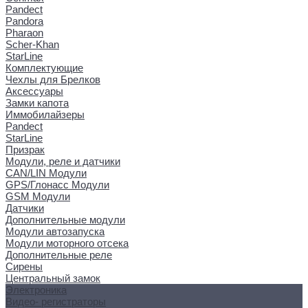
Pandect
Pandora
Pharaon
Scher-Khan
StarLine
Комплектующие
Чехлы для Брелков
Аксессуары
Замки капота
Иммобилайзеры
Pandect
StarLine
Призрак
Модули, реле и датчики
CAN/LIN Модули
GPS/Глонасс Модули
GSM Модули
Датчики
Дополнительные модули
Модули автозапуска
Модули моторного отсека
Дополнительные реле
Сирены
Центральный замок
Электроника
Видео- регистраторы