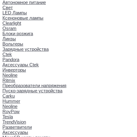
Автономное питание
Свет
LED Лампы
Ксеноновые лампы
Clearlight
Osram
Блоки розжига
Линзы
Вольтеры
Зарядные устройства
Ctek
Pandora
Аксессуары Ctek
Инверторы
Neoline
Ritmix
Преобразователи напряжения
Пуско-зарядные устройства
Carku
Hummer
Neoline
RoyPow
Tesla
TrendVision
Разветвители
Аксессуары