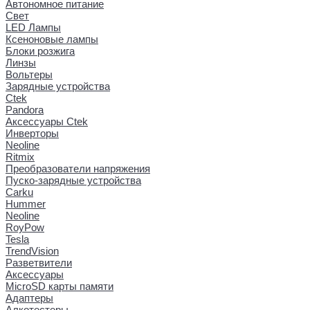
Автономное питание
Свет
LED Лампы
Ксеноновые лампы
Блоки розжига
Линзы
Вольтеры
Зарядные устройства
Ctek
Pandora
Аксессуары Ctek
Инверторы
Neoline
Ritmix
Преобразователи напряжения
Пуско-зарядные устройства
Carku
Hummer
Neoline
RoyPow
Tesla
TrendVision
Разветвители
Аксессуары
MicroSD карты памяти
Адаптеры
Алкотестеры