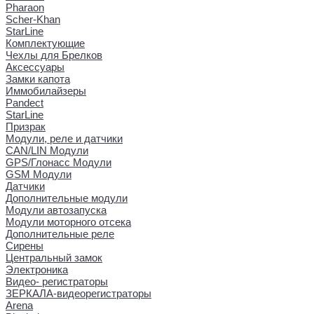
Pharaon
Scher-Khan
StarLine
Комплектующие
Чехлы для Брелков
Аксессуары
Замки капота
Иммобилайзеры
Pandect
StarLine
Призрак
Модули, реле и датчики
CAN/LIN Модули
GPS/Глонасс Модули
GSM Модули
Датчики
Дополнительные модули
Модули автозапуска
Модули моторного отсека
Дополнительные реле
Сирены
Центральный замок
Электроника
Видео- регистраторы
ЗЕРКАЛА-видеорегистраторы
Arena