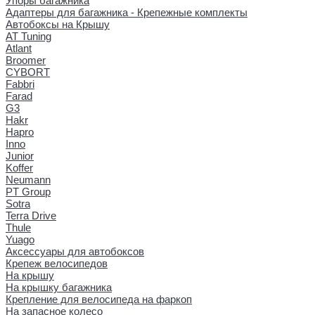
Упоры багажника
Адаптеры для багажника - Крепежные комплекты
Автобоксы на Крышу
AT Tuning
Atlant
Broomer
CYBORT
Fabbri
Farad
G3
Hakr
Hapro
Inno
Junior
Koffer
Neumann
PT Group
Sotra
Terra Drive
Thule
Yuago
Аксессуары для автобоксов
Крепеж велосипедов
На крышу
На крышку багажника
Крепление для велосипеда на фаркоп
На запасное колесо