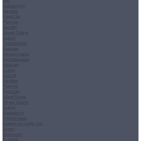
Mio
Nakamichi
Neoline
ParkCity
Playme
Stealth
Street Storm
Subini
TrendVision
Каркам
Аксессуары
Антирадары
Каркам
Cobra
Escort
Neoline
Playme
Prestige
SilverStone
Street Storm
Subini
Radartech
TrendVision
Комбо устройства
Axper
Bluesonic
Dunobil