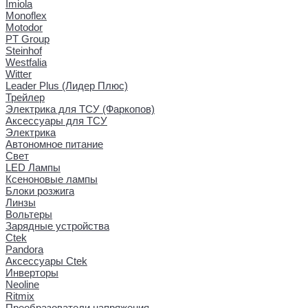
Imiola
Monoflex
Motodor
PT Group
Steinhof
Westfalia
Witter
Leader Plus (Лидер Плюс)
Трейлер
Электрика для ТСУ (Фаркопов)
Аксессуары для ТСУ
Электрика
Автономное питание
Свет
LED Лампы
Ксеноновые лампы
Блоки розжига
Линзы
Вольтеры
Зарядные устройства
Ctek
Pandora
Аксессуары Ctek
Инверторы
Neoline
Ritmix
Преобразователи напряжения