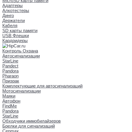
MicroSD карты памяти
Адаптеры
Алкотестеры
Динго
Держатели
Кабеля
SD карты памяти
USB Флешки
Кардридеры
Контроль Охрана
Автосигнализации
StarLine
Pandect
Pandora
Pharaon
Призрак
Комплектующие для автосигнализаций
Мотосигнализации
Маяки
Автофон
FindMe
Pandora
StarLine
Обходчики иммобилайзеров
Брелки для сигнализаций
Cenmax