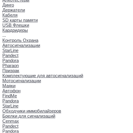
Динго
Держатели
Кабеля
SD карты памяти
USB Флешки
Кардридеры
...
Контроль Охрана
Автосигнализации
StarLine
Pandect
Pandora
Pharaon
Призрак
Комплектующие для автосигнализаций
Мотосигнализации
Маяки
Автофон
FindMe
Pandora
StarLine
Обходчики иммобилайзеров
Брелки для сигнализаций
Cenmax
Pandect
Pandora