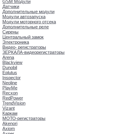
GSM Модули
Датчики
Дополнительные модули
Модули автозапуска
Модули моторного отсека
Дополнительные реле
Сирены
Центральный замок
Электроника
Видео- регистраторы
ЗЕРКАЛА-видеорегистраторы
Arena
Blackview
Dunobil
Eplutus
Inspector
Neoline
PlayMe
Recxon
RedPower
TrendVision
Vizant
Каркам
МОТО-регистраторы
Akenori
Axiom
Axper