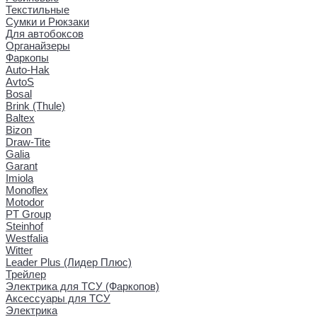
Текстильные
Сумки и Рюкзаки
Для автобоксов
Органайзеры
Фаркопы
Auto-Hak
AvtoS
Bosal
Brink (Thule)
Baltex
Bizon
Draw-Tite
Galia
Garant
Imiola
Monoflex
Motodor
PT Group
Steinhof
Westfalia
Witter
Leader Plus (Лидер Плюс)
Трейлер
Электрика для ТСУ (Фаркопов)
Аксессуары для ТСУ
Электрика