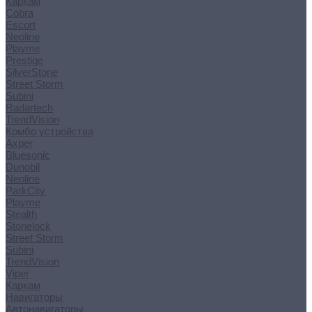
Каркам
Cobra
Escort
Neoline
Playme
Prestige
SilverStone
Street Storm
Subini
Radartech
TrendVision
Комбо устройства
Axper
Bluesonic
Dunobil
Neoline
ParkCity
Playme
Stealth
Stonelock
Street Storm
Subini
TrendVision
Viper
Каркам
Навигаторы
Автонавигаторы