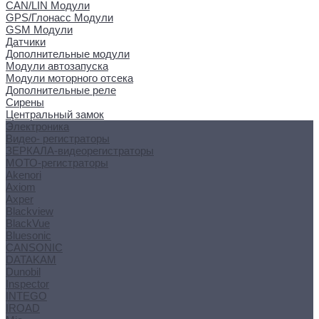
CAN/LIN Модули
GPS/Глонасс Модули
GSM Модули
Датчики
Дополнительные модули
Модули автозапуска
Модули моторного отсека
Дополнительные реле
Сирены
Центральный замок
Электроника
Видео- регистраторы
ЗЕРКАЛА-видеорегистраторы
МОТО-регистраторы
Akenori
Axiom
Axper
Blackview
BlackVue
Bluesonic
CANSONIC
DATAKAM
Dunobil
Inspector
INTEGO
IROAD