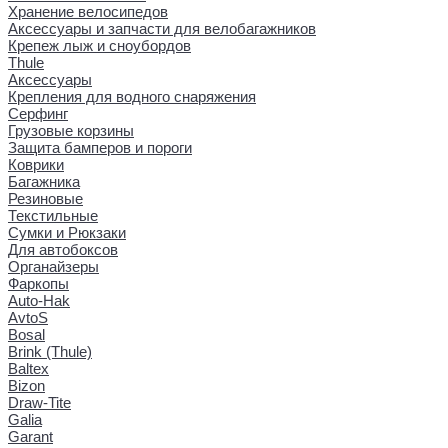
Хранение велосипедов
Аксессуары и запчасти для велобагажников
Крепеж лыж и сноубордов
Thule
Аксессуары
Крепления для водного снаряжения
Серфинг
Грузовые корзины
Защита бамперов и пороги
Коврики
Багажника
Резиновые
Текстильные
Сумки и Рюкзаки
Для автобоксов
Органайзеры
Фаркопы
Auto-Hak
AvtoS
Bosal
Brink (Thule)
Baltex
Bizon
Draw-Tite
Galia
Garant