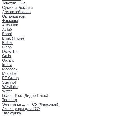
Текстильные
Сумки и Рюкзаки
Для автобоксов
Органайзеры
Фаркопы
Auto-Hak
AvtoS
Bosal
Brink (Thule)
Baltex
Bizon
Draw-Tite
Galia
Garant
Imiola
Monoflex
Motodor
PT Group
Steinhof
Westfalia
Witter
Leader Plus (Лидер Плюс)
Трейлер
Электрика для ТСУ (Фаркопов)
Аксессуары для ТСУ
Электрика