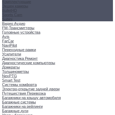
Комплектующие
Экшен камеры
BulletHD
Sports Cam
Subini
Видео Аудио
FM-Трансмиттеры
Головные устройства
Avis
FarCar
NaviPilot
Переходные рамки
Усилители
Диагностика Ремонт
Диагностические компьютеры
Домкраты
Толщинометры
NexPTG
Smart Test
Системы комфорта
Электро-открытие задней двери
Путешествия Перевозка
Багажники на крышу автомобиля
Багажные системы
Багажники на рейлинги
Багажные дуги