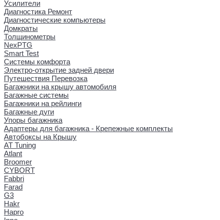
Усилители
Диагностика Ремонт
Диагностические компьютеры
Домкраты
Толщинометры
NexPTG
Smart Test
Системы комфорта
Электро-открытие задней двери
Путешествия Перевозка
Багажники на крышу автомобиля
Багажные системы
Багажники на рейлинги
Багажные дуги
Упоры багажника
Адаптеры для багажника - Крепежные комплекты
Автобоксы на Крышу
AT Tuning
Atlant
Broomer
CYBORT
Fabbri
Farad
G3
Hakr
Hapro