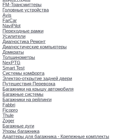
FM-Трансмиттеры
Головные устройства
Avis
FarCar
NaviPilot
Переходные рамки
Усилители
Диагностика Ремонт
Диагностические компьютеры
Домкраты
Толщинометры
NexPTG
Smart Test
Системы комфорта
Электро-открытие задней двери
Путешествия Перевозка
Багажники на крышу автомобиля
Багажные системы
Багажники на рейлинги
Fabbri
Ficopro
Thule
Zoger
Багажные дуги
Упоры багажника
Адаптеры для багажника - Крепежные комплекты