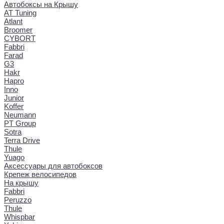
Автобоксы на Крышу
AT Tuning
Atlant
Broomer
CYBORT
Fabbri
Farad
G3
Hakr
Hapro
Inno
Junior
Koffer
Neumann
PT Group
Sotra
Terra Drive
Thule
Yuago
Аксессуары для автобоксов
Крепеж велосипедов
На крышу
Fabbri
Peruzzo
Thule
Whispbar