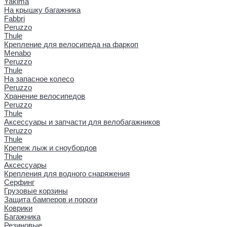
Yakima
На крышку багажника
Fabbri
Peruzzo
Thule
Крепление для велосипеда на фаркоп
Menabo
Peruzzo
Thule
На запасное колесо
Peruzzo
Хранение велосипедов
Peruzzo
Thule
Аксессуары и запчасти для велобагажников
Peruzzo
Thule
Крепеж лыж и сноубордов
Thule
Аксессуары
Крепления для водного снаряжения
Серфинг
Грузовые корзины
Защита бамперов и пороги
Коврики
Багажника
Резиновые