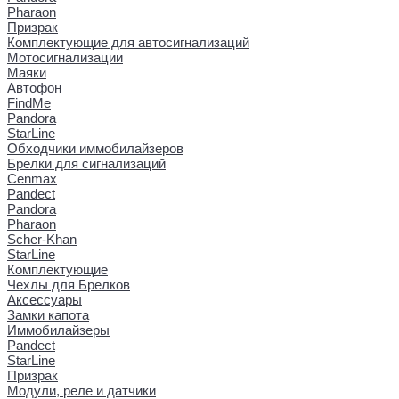
Pharaon
Призрак
Комплектующие для автосигнализаций
Мотосигнализации
Маяки
Автофон
FindMe
Pandora
StarLine
Обходчики иммобилайзеров
Брелки для сигнализаций
Cenmax
Pandect
Pandora
Pharaon
Scher-Khan
StarLine
Комплектующие
Чехлы для Брелков
Аксессуары
Замки капота
Иммобилайзеры
Pandect
StarLine
Призрак
Модули, реле и датчики