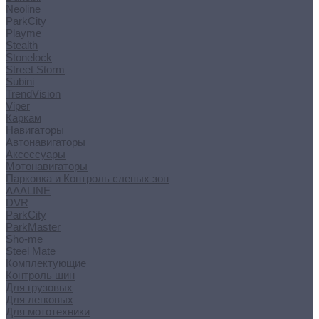
Neoline
ParkCity
Playme
Stealth
Stonelock
Street Storm
Subini
TrendVision
Viper
Каркам
Навигаторы
Автонавигаторы
Аксессуары
Мотонавигаторы
Парковка и Контроль слепых зон
AAALINE
DVR
ParkCity
ParkMaster
Sho-me
Steel Mate
Комплектующие
Контроль шин
Для грузовых
Для легковых
Для мототехники