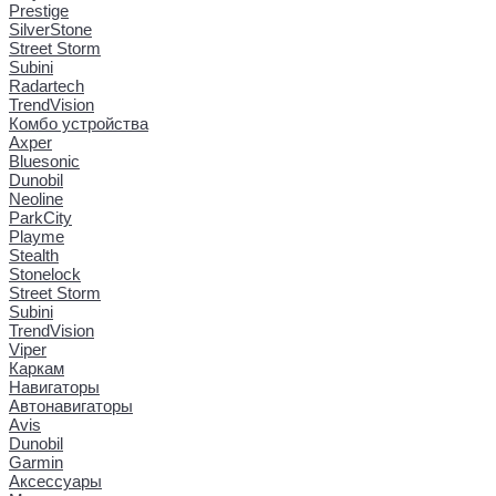
Prestige
SilverStone
Street Storm
Subini
Radartech
TrendVision
Комбо устройства
Axper
Bluesonic
Dunobil
Neoline
ParkCity
Playme
Stealth
Stonelock
Street Storm
Subini
TrendVision
Viper
Каркам
Навигаторы
Автонавигаторы
Avis
Dunobil
Garmin
Аксессуары