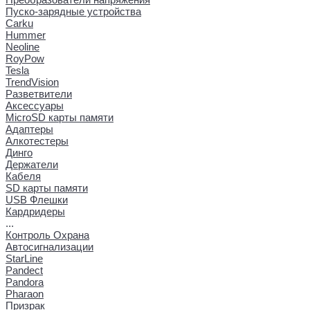
Пуско-зарядные устройства
Carku
Hummer
Neoline
RoyPow
Tesla
TrendVision
Разветвители
Аксессуары
MicroSD карты памяти
Адаптеры
Алкотестеры
Динго
Держатели
Кабеля
SD карты памяти
USB Флешки
Кардридеры
...
Контроль Охрана
Автосигнализации
StarLine
Pandect
Pandora
Pharaon
Призрак