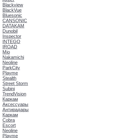
Blackview
BlackVue
Bluesonic
CANSONIC
DATAKAM
Dunobil
Inspector
INTEGO
IROAD
Mio
Nakamichi
Neoline
ParkCity
Playme
Stealth
Street Storm
Subini
TrendVision
Каркам
Аксессуары
Антирадары
Каркам
Cobra
Escort
Neoline
Playme