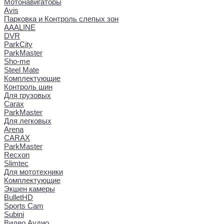
Мотонавигаторы
Avis
Парковка и Контроль слепых зон
AAALINE
DVR
ParkCity
ParkMaster
Sho-me
Steel Mate
Комплектующие
Контроль шин
Для грузовых
Carax
ParkMaster
Для легковых
Arena
CARAX
ParkMaster
Recxon
Slimtec
Для мототехники
Комплектующие
Экшен камеры
BulletHD
Sports Cam
Subini
Видео Аудио