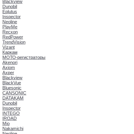
Blackview
Dunobil
Eplutus
Inspector
Neoline
PlayMe
Recxon
RedPower
TrendVision
Vizant
Каркам
МОТО-регистраторы
Akenori
Axiom
Axper
Blackview
BlackVue
Bluesonic
CANSONIC
DATAKAM
Dunobil
Inspector
INTEGO
IROAD
Mio
Nakamichi
Neoline