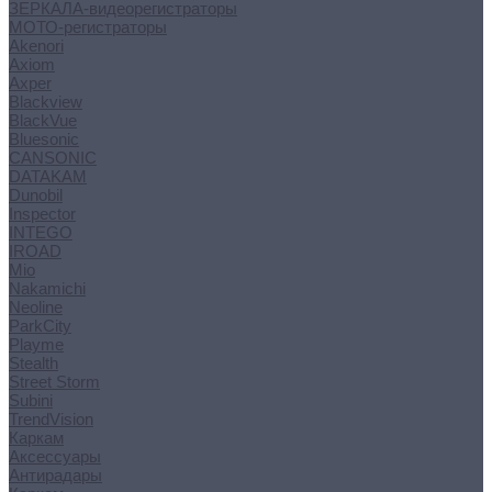
ЗЕРКАЛА-видеорегистраторы
МОТО-регистраторы
Akenori
Axiom
Axper
Blackview
BlackVue
Bluesonic
CANSONIC
DATAKAM
Dunobil
Inspector
INTEGO
IROAD
Mio
Nakamichi
Neoline
ParkCity
Playme
Stealth
Street Storm
Subini
TrendVision
Каркам
Аксессуары
Антирадары