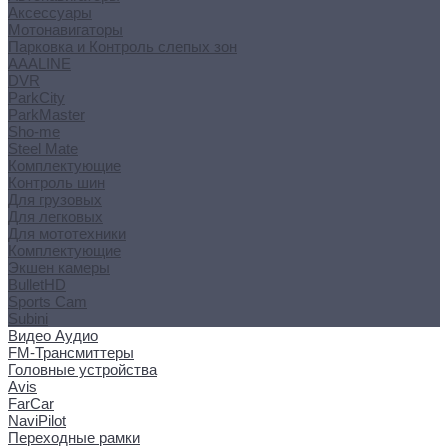
Аксессуары
Мотонавигаторы
Парковка и Контроль слепых зон
AAALINE
DVR
ParkCity
ParkMaster
Sho-me
Steel Mate
Комплектующие
Контроль шин
Для грузовых
Для легковых
Для мототехники
Комплектующие
Экшен камеры
BulletHD
Sports Cam
Subini
Видео Аудио
FM-Трансмиттеры
Головные устройства
Avis
FarCar
NaviPilot
Переходные рамки