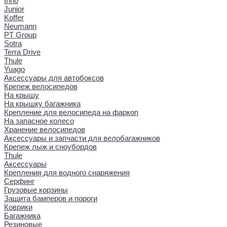
Inno
Junior
Koffer
Neumann
PT Group
Sotra
Terra Drive
Thule
Yuago
Аксессуары для автобоксов
Крепеж велосипедов
На крышу
На крышку багажника
Крепление для велосипеда на фаркоп
На запасное колесо
Хранение велосипедов
Аксессуары и запчасти для велобагажников
Крепеж лыж и сноубордов
Thule
Аксессуары
Крепления для водного снаряжения
Серфинг
Грузовые корзины
Защита бамперов и пороги
Коврики
Багажника
Резиновые