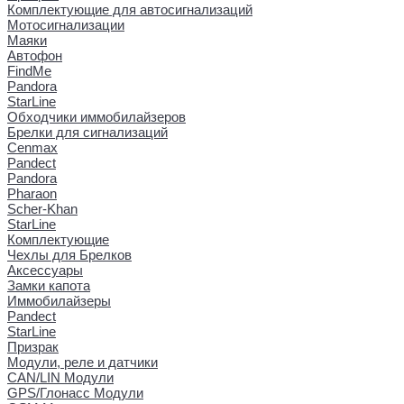
Комплектующие для автосигнализаций
Мотосигнализации
Маяки
Автофон
FindMe
Pandora
StarLine
Обходчики иммобилайзеров
Брелки для сигнализаций
Cenmax
Pandect
Pandora
Pharaon
Scher-Khan
StarLine
Комплектующие
Чехлы для Брелков
Аксессуары
Замки капота
Иммобилайзеры
Pandect
StarLine
Призрак
Модули, реле и датчики
CAN/LIN Модули
GPS/Глонасс Модули