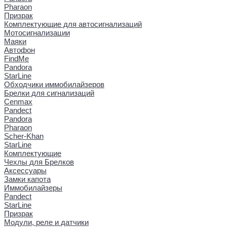
Pharaon
Призрак
Комплектующие для автосигнализаций
Мотосигнализации
Маяки
Автофон
FindMe
Pandora
StarLine
Обходчики иммобилайзеров
Брелки для сигнализаций
Cenmax
Pandect
Pandora
Pharaon
Scher-Khan
StarLine
Комплектующие
Чехлы для Брелков
Аксессуары
Замки капота
Иммобилайзеры
Pandect
StarLine
Призрак
Модули, реле и датчики