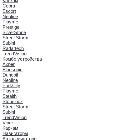
Каркам
Cobra
Escort
Neoline
Playme
Prestige
SilverStone
Street Storm
Subini
Radartech
TrendVision
Комбо устройства
Axper
Bluesonic
Dunobil
Neoline
ParkCity
Playme
Stealth
Stonelock
Street Storm
Subini
TrendVision
Viper
Каркам
Навигаторы
Автонавигаторы