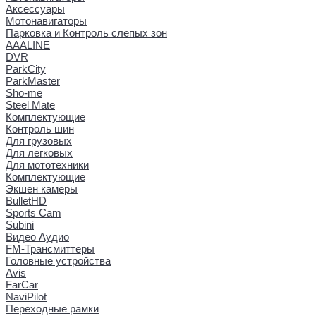
Аксессуары
Мотонавигаторы
Парковка и Контроль слепых зон
AAALINE
DVR
ParkCity
ParkMaster
Sho-me
Steel Mate
Комплектующие
Контроль шин
Для грузовых
Для легковых
Для мототехники
Комплектующие
Экшен камеры
BulletHD
Sports Cam
Subini
Видео Аудио
FM-Трансмиттеры
Головные устройства
Avis
FarCar
NaviPilot
Переходные рамки