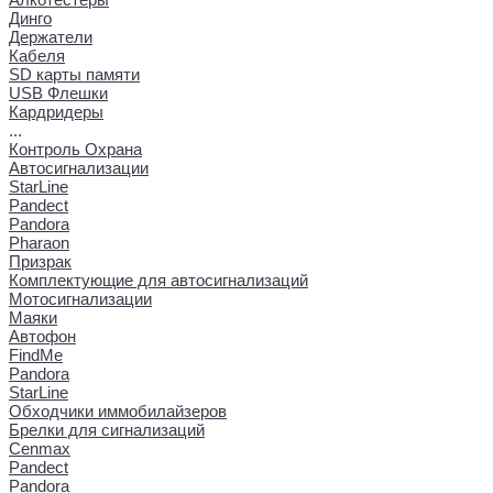
Динго
Держатели
Кабеля
SD карты памяти
USB Флешки
Кардридеры
...
Контроль Охрана
Автосигнализации
StarLine
Pandect
Pandora
Pharaon
Призрак
Комплектующие для автосигнализаций
Мотосигнализации
Маяки
Автофон
FindMe
Pandora
StarLine
Обходчики иммобилайзеров
Брелки для сигнализаций
Cenmax
Pandect
Pandora