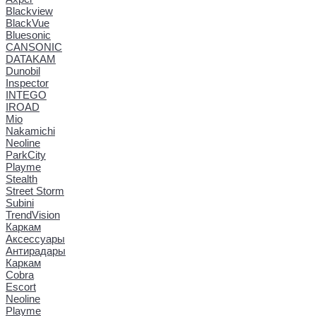
Blackview
BlackVue
Bluesonic
CANSONIC
DATAKAM
Dunobil
Inspector
INTEGO
IROAD
Mio
Nakamichi
Neoline
ParkCity
Playme
Stealth
Street Storm
Subini
TrendVision
Каркам
Аксессуары
Антирадары
Каркам
Cobra
Escort
Neoline
Playme