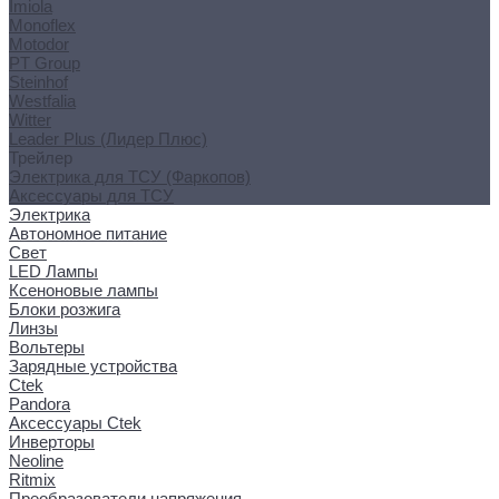
Imiola
Monoflex
Motodor
PT Group
Steinhof
Westfalia
Witter
Leader Plus (Лидер Плюс)
Трейлер
Электрика для ТСУ (Фаркопов)
Аксессуары для ТСУ
Электрика
Автономное питание
Свет
LED Лампы
Ксеноновые лампы
Блоки розжига
Линзы
Вольтеры
Зарядные устройства
Ctek
Pandora
Аксессуары Ctek
Инверторы
Neoline
Ritmix
Преобразователи напряжения