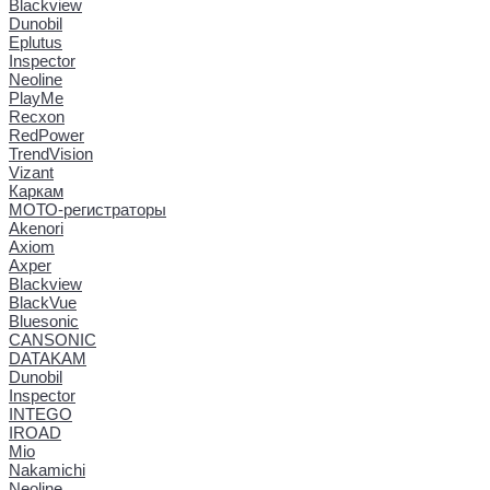
Blackview
Dunobil
Eplutus
Inspector
Neoline
PlayMe
Recxon
RedPower
TrendVision
Vizant
Каркам
МОТО-регистраторы
Akenori
Axiom
Axper
Blackview
BlackVue
Bluesonic
CANSONIC
DATAKAM
Dunobil
Inspector
INTEGO
IROAD
Mio
Nakamichi
Neoline