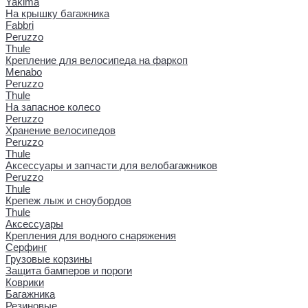
Yakima
На крышку багажника
Fabbri
Peruzzo
Thule
Крепление для велосипеда на фаркоп
Menabo
Peruzzo
Thule
На запасное колесо
Peruzzo
Хранение велосипедов
Peruzzo
Thule
Аксессуары и запчасти для велобагажников
Peruzzo
Thule
Крепеж лыж и сноубордов
Thule
Аксессуары
Крепления для водного снаряжения
Серфинг
Грузовые корзины
Защита бамперов и пороги
Коврики
Багажника
Резиновые