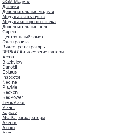
GSM Модули
Датчики
Дополнительные модули
Модули автозапуска
Модули моторного отсека
Дополнительные реле
Сирены
Центральный замок
Электроника
Видео- регистраторы
ЗЕРКАЛА-видеорегистраторы
Arena
Blackview
Dunobil
Eplutus
Inspector
Neoline
PlayMe
Recxon
RedPower
TrendVision
Vizant
Каркам
МОТО-регистраторы
Akenori
Axiom
Axper