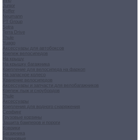
Inno
Junior
Koffer
Neumann
PT Group
Sotra
Terra Drive
Thule
Yuago
Аксессуары для автобоксов
Крепеж велосипедов
На крышу
На крышку багажника
Крепление для велосипеда на фаркоп
На запасное колесо
Хранение велосипедов
Аксессуары и запчасти для велобагажников
Крепеж лыж и сноубордов
Thule
Аксессуары
Крепления для водного снаряжения
Серфинг
Грузовые корзины
Защита бамперов и пороги
Коврики
Багажника
Резиновые