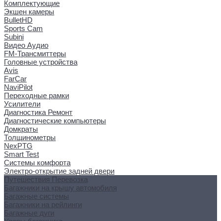
Комплектующие
Экшен камеры
BulletHD
Sports Cam
Subini
Видео Аудио
FM-Трансмиттеры
Головные устройства
Avis
FarCar
NaviPilot
Переходные рамки
Усилители
Диагностика Ремонт
Диагностические компьютеры
Домкраты
Толщинометры
NexPTG
Smart Test
Системы комфорта
Электро-открытие задней двери
Путешествия Перевозка
Багажники на крышу автомобиля
Багажные системы
Багажники на рейлинги
Багажные дуги