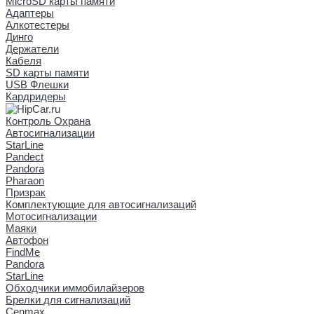
MicroSD карты памяти
Адаптеры
Алкотестеры
Динго
Держатели
Кабеля
SD карты памяти
USB Флешки
Кардридеры
Контроль Охрана
Автосигнализации
StarLine
Pandect
Pandora
Pharaon
Призрак
Комплектующие для автосигнализаций
Мотосигнализации
Маяки
Автофон
FindMe
Pandora
StarLine
Обходчики иммобилайзеров
Брелки для сигнализаций
Cenmax