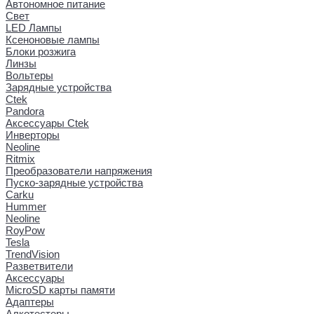
Автономное питание
Свет
LED Лампы
Ксеноновые лампы
Блоки розжига
Линзы
Вольтеры
Зарядные устройства
Ctek
Pandora
Аксессуары Ctek
Инверторы
Neoline
Ritmix
Преобразователи напряжения
Пуско-зарядные устройства
Carku
Hummer
Neoline
RoyPow
Tesla
TrendVision
Разветвители
Аксессуары
MicroSD карты памяти
Адаптеры
Алкотестеры