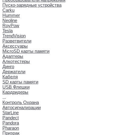
Пуско-зарядные устройства
Carku
Hummer
Neoline
RoyPow
Tesla
TrendVision
Разветвители
Аксессуары
MicroSD карты памяти
Адаптеры
Алкотестеры
Динго
Держатели
Кабеля
SD карты памяти
USB Флешки
Кардридеры
...
Контроль Охрана
Автосигнализации
StarLine
Pandect
Pandora
Pharaon
Призрак