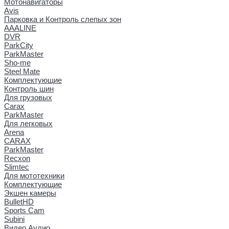
Мотонавигаторы
Avis
Парковка и Контроль слепых зон
AAALINE
DVR
ParkCity
ParkMaster
Sho-me
Steel Mate
Комплектующие
Контроль шин
Для грузовых
Carax
ParkMaster
Для легковых
Arena
CARAX
ParkMaster
Recxon
Slimtec
Для мототехники
Комплектующие
Экшен камеры
BulletHD
Sports Cam
Subini
Видео Аудио