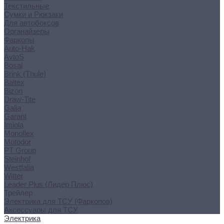
Текстильные
Сумки и Рюкзаки
Для автобоксов
Органайзеры
Фаркопы
Auto-Hak
AvtoS
Bosal
Brink (Thule)
Baltex
Bizon
Draw-Tite
Galia
Garant
Imiola
Monoflex
Motodor
PT Group
Steinhof
Westfalia
Witter
Leader Plus (Лидер Плюс)
Трейлер
Электрика для ТСУ (Фаркопов)
Аксессуары для ТСУ
Электрика