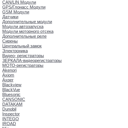
CAN/LIN Модули
GPS/Глонасс Модули
GSM Модули
Датчики
Дополнительные модули
Модули автозапуска
Модули моторного отсека
Дополнительные реле
Сирены
Центральный замок
Электроника
Видео- регистраторы
ЗЕРКАЛА-видеорегистраторы
МОТО-регистраторы
Akenori
Axiom
Axper
Blackview
BlackVue
Bluesonic
CANSONIC
DATAKAM
Dunobil
Inspector
INTEGO
IROAD