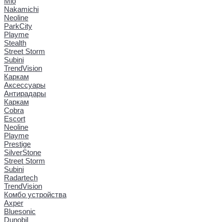
Mio
Nakamichi
Neoline
ParkCity
Playme
Stealth
Street Storm
Subini
TrendVision
Каркам
Аксессуары
Антирадары
Каркам
Cobra
Escort
Neoline
Playme
Prestige
SilverStone
Street Storm
Subini
Radartech
TrendVision
Комбо устройства
Axper
Bluesonic
Dunobil