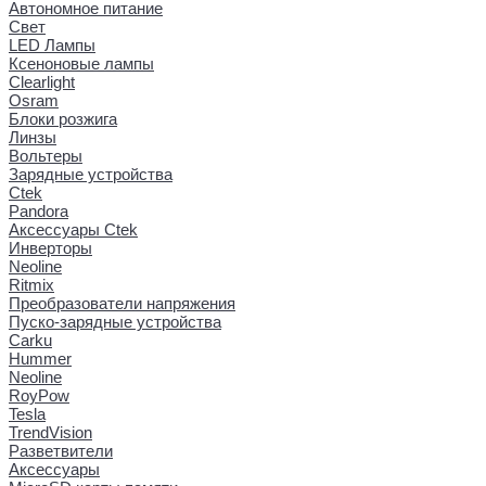
Автономное питание
Свет
LED Лампы
Ксеноновые лампы
Clearlight
Osram
Блоки розжига
Линзы
Вольтеры
Зарядные устройства
Ctek
Pandora
Аксессуары Ctek
Инверторы
Neoline
Ritmix
Преобразователи напряжения
Пуско-зарядные устройства
Carku
Hummer
Neoline
RoyPow
Tesla
TrendVision
Разветвители
Аксессуары