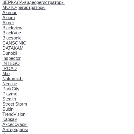
ЗЕРКАЛА-видеорегистраторы
МОТО-регистраторы
Akenori
Axiom
Axper
Blackview
BlackVue
Bluesonic
CANSONIC
DATAKAM
Dunobil
Inspector
INTEGO
IROAD
Mio
Nakamichi
Neoline
ParkCity
Playme
Stealth
Street Storm
Subini
TrendVision
Каркам
Аксессуары
Антирадары