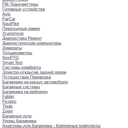
FM-Трансмиттеры
Головные устройства
Avis
FarCar
NaviPilot
Переходные рамки
Усилители
Диагностика Ремонт
Диагностические компьютеры
Домкраты
Толщинометры
NexPTG
Smart Test
Системы комфорта
Электро-открытие задней двери
Путешествия Перевозка
Багажники на крышу автомобиля
Багажные системы
Багажники на рейлинги
Fabbri
Ficopro
Thule
Zoger
Багажные дуги
Упоры багажника
Адаптеры для багажника - Крепежные комплекты