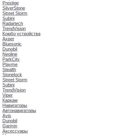
Prestige
SilverStone
Street Storm
Subini
Radartech
TrendVision
Комбо устройства
Axper
Bluesonic
Dunobil
Neoline
ParkCity
Playme
Stealth
Stonelock
Street Storm
Subini
TrendVision
Viper
Каркам
Навигаторы
Автонавигаторы
Avis
Dunobil
Garmin
Аксессуары