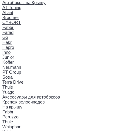
Автобоксы на Крышу
AT Tuning
Atlant
Broomer
CYBORT
Fabbri
Farad
G3
Hakr
Hapro
Inno
Junior
Koffer
Neumann
PT Group
Sotra
Terra Drive
Thule
Yuago
Аксессуары для автобоксов
Крепеж велосипедов
На крышу
Fabbri
Peruzzo
Thule
Whispbar