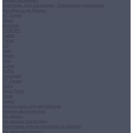
Упоры багажника
Адаптеры для багажника - Крепежные комплекты
Автобоксы на Крышу
AT Tuning
Atlant
Broomer
CYBORT
Fabbri
Farad
G3
Hakr
Hapro
Inno
Junior
Koffer
Neumann
PT Group
Sotra
Terra Drive
Thule
Yuago
Аксессуары для автобоксов
Крепеж велосипедов
На крышу
На крышку багажника
Крепление для велосипеда на фаркоп
На запасное колесо