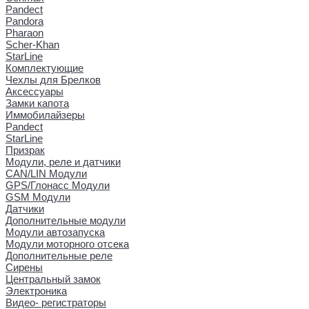
Pandect
Pandora
Pharaon
Scher-Khan
StarLine
Комплектующие
Чехлы для Брелков
Аксессуары
Замки капота
Иммобилайзеры
Pandect
StarLine
Призрак
Модули, реле и датчики
CAN/LIN Модули
GPS/Глонасс Модули
GSM Модули
Датчики
Дополнительные модули
Модули автозапуска
Модули моторного отсека
Дополнительные реле
Сирены
Центральный замок
Электроника
Видео- регистраторы