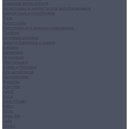
Хранение велосипедов
Аксессуары и запчасти для велобагажников
Крепеж лыж и сноубордов
Thule
Аксессуары
Крепления для водного снаряжения
Серфинг
Грузовые корзины
Защита бамперов и пороги
Коврики
Багажника
Резиновые
Текстильные
Сумки и Рюкзаки
Для автобоксов
Органайзеры
Фаркопы
Auto-Hak
AvtoS
Bosal
Brink (Thule)
Baltex
Bizon
Draw-Tite
Galia
Garant