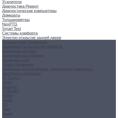
Усилители
Диагностика Ремонт
Диагностические компьютеры
Домкраты
Толщинометры
NexPTG
Smart Test
Системы комфорта
Электро-открытие задней двери
Путешествия Перевозка
Багажники на крышу автомобиля
Багажные системы
Багажники на рейлинги
Багажные дуги
Упоры багажника
Адаптеры для багажника - Крепежные комплекты
Автобоксы на Крышу
AT Tuning
Atlant
Broomer
CYBORT
Fabbri
Farad
G3
Hakr
Hapro