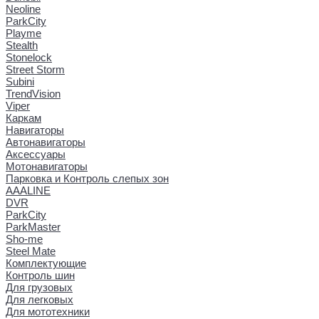
Neoline
ParkCity
Playme
Stealth
Stonelock
Street Storm
Subini
TrendVision
Viper
Каркам
Навигаторы
Автонавигаторы
Аксессуары
Мотонавигаторы
Парковка и Контроль слепых зон
AAALINE
DVR
ParkCity
ParkMaster
Sho-me
Steel Mate
Комплектующие
Контроль шин
Для грузовых
Для легковых
Для мототехники