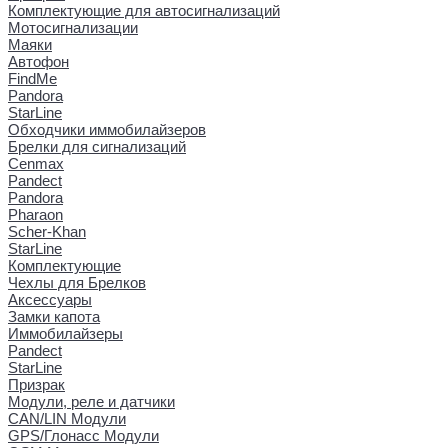
Комплектующие для автосигнализаций
Мотосигнализации
Маяки
Автофон
FindMe
Pandora
StarLine
Обходчики иммобилайзеров
Брелки для сигнализаций
Cenmax
Pandect
Pandora
Pharaon
Scher-Khan
StarLine
Комплектующие
Чехлы для Брелков
Аксессуары
Замки капота
Иммобилайзеры
Pandect
StarLine
Призрак
Модули, реле и датчики
CAN/LIN Модули
GPS/Глонасс Модули