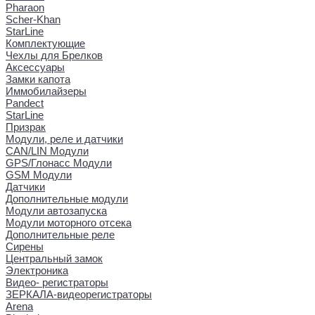
Pharaon
Scher-Khan
StarLine
Комплектующие
Чехлы для Брелков
Аксессуары
Замки капота
Иммобилайзеры
Pandect
StarLine
Призрак
Модули, реле и датчики
CAN/LIN Модули
GPS/Глонасс Модули
GSM Модули
Датчики
Дополнительные модули
Модули автозапуска
Модули моторного отсека
Дополнительные реле
Сирены
Центральный замок
Электроника
Видео- регистраторы
ЗЕРКАЛА-видеорегистраторы
Arena