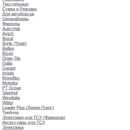
Текстильные
Сумки и Рюкзаки
Для автобоксов
Органайзеры
Фаркопы
Auto-Hak
AvtoS
Bosal
Brink (Thule)
Baltex
Bizon
Draw-Tite
Galia
Garant
Imiola
Monoflex
Motodor
PT Group
Steinhof
Westfalia
Witter
Leader Plus (Лидер Плюс)
Трейлер
Электрика для ТСУ (Фаркопов)
Аксессуары для ТСУ
Электрика