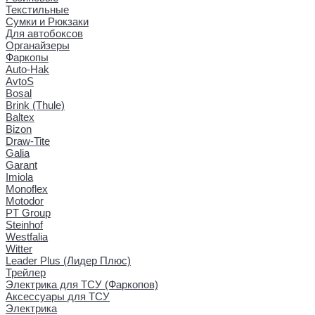
Текстильные
Сумки и Рюкзаки
Для автобоксов
Органайзеры
Фаркопы
Auto-Hak
AvtoS
Bosal
Brink (Thule)
Baltex
Bizon
Draw-Tite
Galia
Garant
Imiola
Monoflex
Motodor
PT Group
Steinhof
Westfalia
Witter
Leader Plus (Лидер Плюс)
Трейлер
Электрика для ТСУ (Фаркопов)
Аксессуары для ТСУ
Электрика