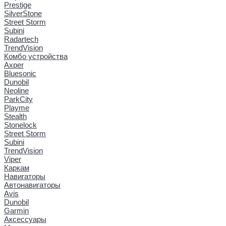
Prestige
SilverStone
Street Storm
Subini
Radartech
TrendVision
Комбо устройства
Axper
Bluesonic
Dunobil
Neoline
ParkCity
Playme
Stealth
Stonelock
Street Storm
Subini
TrendVision
Viper
Каркам
Навигаторы
Автонавигаторы
Avis
Dunobil
Garmin
Аксессуары