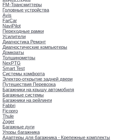
FM-Трансмиттеры
Головные устройства
Avis
FarCar
NaviPilot
Переходные рамки
Усилители
Диагностика Ремонт
Диагностические компьютеры
Домкраты
Толщинометры
NexPTG
Smart Test
Системы комфорта
Электро-открытие задней двери
Путешествия Перевозка
Багажники на крышу автомобиля
Багажные системы
Багажники на рейлинги
Fabbri
Ficopro
Thule
Zoger
Багажные дуги
Упоры багажника
Адаптеры для багажника - Крепежные комплекты