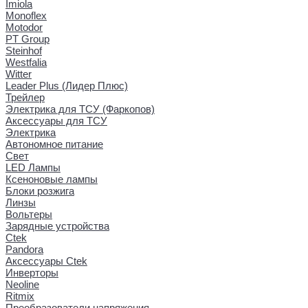
Imiola
Monoflex
Motodor
PT Group
Steinhof
Westfalia
Witter
Leader Plus (Лидер Плюс)
Трейлер
Электрика для ТСУ (Фаркопов)
Аксессуары для ТСУ
Электрика
Автономное питание
Свет
LED Лампы
Ксеноновые лампы
Блоки розжига
Линзы
Вольтеры
Зарядные устройства
Ctek
Pandora
Аксессуары Ctek
Инверторы
Neoline
Ritmix
Преобразователи напряжения