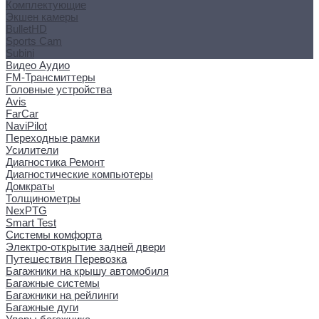
Комплектующие
Экшен камеры
BulletHD
Sports Cam
Subini
Видео Аудио
FM-Трансмиттеры
Головные устройства
Avis
FarCar
NaviPilot
Переходные рамки
Усилители
Диагностика Ремонт
Диагностические компьютеры
Домкраты
Толщинометры
NexPTG
Smart Test
Системы комфорта
Электро-открытие задней двери
Путешествия Перевозка
Багажники на крышу автомобиля
Багажные системы
Багажники на рейлинги
Багажные дуги