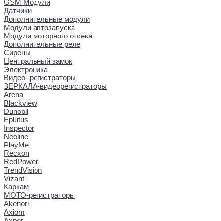
GSM Модули
Датчики
Дополнительные модули
Модули автозапуска
Модули моторного отсека
Дополнительные реле
Сирены
Центральный замок
Электроника
Видео- регистраторы
ЗЕРКАЛА-видеорегистраторы
Arena
Blackview
Dunobil
Eplutus
Inspector
Neoline
PlayMe
Recxon
RedPower
TrendVision
Vizant
Каркам
МОТО-регистраторы
Akenori
Axiom
Axper