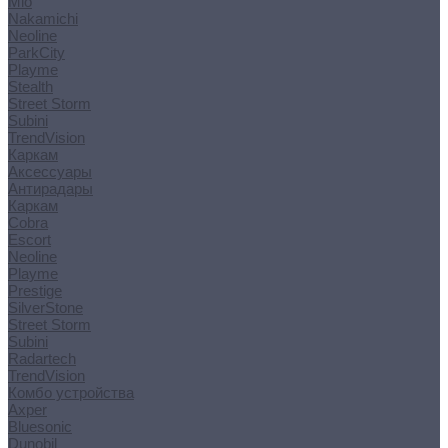
Mio
Nakamichi
Neoline
ParkCity
Playme
Stealth
Street Storm
Subini
TrendVision
Каркам
Аксессуары
Антирадары
Каркам
Cobra
Escort
Neoline
Playme
Prestige
SilverStone
Street Storm
Subini
Radartech
TrendVision
Комбо устройства
Axper
Bluesonic
Dunobil