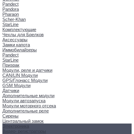
Pandect
Pandora
Pharaon
Scher-Khan
StarLine
Комплектующие
Чехлы для Брелков
Аксессуары
Замки капота
Иммобилайзеры
Pandect
StarLine
Призрак
Модули, реле и датчики
CAN/LIN Модули
GPS/Глонасс Модули
GSM Модули
Датчики
Дополнительные модули
Модули автозапуска
Модули моторного отсека
Дополнительные реле
Сирены
Центральный замок
Электроника
Видео- регистраторы