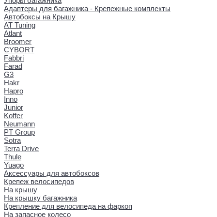
Упоры багажника
Адаптеры для багажника - Крепежные комплекты
Автобоксы на Крышу
AT Tuning
Atlant
Broomer
CYBORT
Fabbri
Farad
G3
Hakr
Hapro
Inno
Junior
Koffer
Neumann
PT Group
Sotra
Terra Drive
Thule
Yuago
Аксессуары для автобоксов
Крепеж велосипедов
На крышу
На крышку багажника
Крепление для велосипеда на фаркоп
На запасное колесо