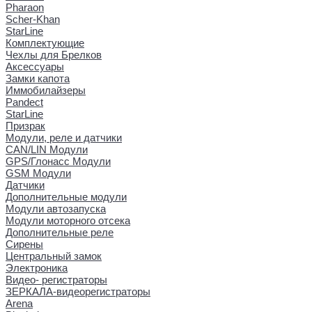
Pharaon
Scher-Khan
StarLine
Комплектующие
Чехлы для Брелков
Аксессуары
Замки капота
Иммобилайзеры
Pandect
StarLine
Призрак
Модули, реле и датчики
CAN/LIN Модули
GPS/Глонасс Модули
GSM Модули
Датчики
Дополнительные модули
Модули автозапуска
Модули моторного отсека
Дополнительные реле
Сирены
Центральный замок
Электроника
Видео- регистраторы
ЗЕРКАЛА-видеорегистраторы
Arena