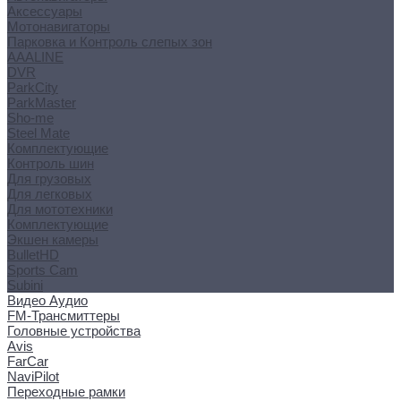
Аксессуары
Мотонавигаторы
Парковка и Контроль слепых зон
AAALINE
DVR
ParkCity
ParkMaster
Sho-me
Steel Mate
Комплектующие
Контроль шин
Для грузовых
Для легковых
Для мототехники
Комплектующие
Экшен камеры
BulletHD
Sports Cam
Subini
Видео Аудио
FM-Трансмиттеры
Головные устройства
Avis
FarCar
NaviPilot
Переходные рамки