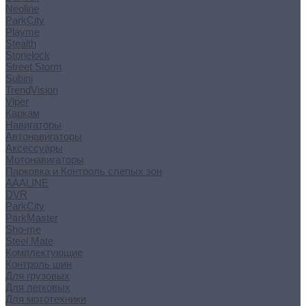
Neoline
ParkCity
Playme
Stealth
Stonelock
Street Storm
Subini
TrendVision
Viper
Каркам
Навигаторы
Автонавигаторы
Аксессуары
Мотонавигаторы
Парковка и Контроль слепых зон
AAALINE
DVR
ParkCity
ParkMaster
Sho-me
Steel Mate
Комплектующие
Контроль шин
Для грузовых
Для легковых
Для мототехники