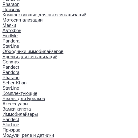
Pharaon
Призрак
Комплектующие для автосигнализаций
Мотосигнализации
Маяки
Автофон
FindMe
Pandora
StarLine
Обходчики иммобилайзеров
Брелки для сигнализаций
Cenmax
Pandect
Pandora
Pharaon
Scher-Khan
StarLine
Комплектующие
Чехлы для Брелков
Аксессуары
Замки капота
Иммобилайзеры
Pandect
StarLine
Призрак
Модули, реле и датчики