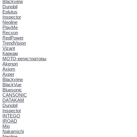
Blackview
Dunobil
Eplutus
Inspector
Neoline
PlayMe
Recxon
RedPower
TrendVision
Vizant
Каркам
МОТО-регистраторы
Akenori
Axiom
Axper
Blackview
BlackVue
Bluesonic
CANSONIC
DATAKAM
Dunobil
Inspector
INTEGO
IROAD
Mio
Nakamichi
Neoline