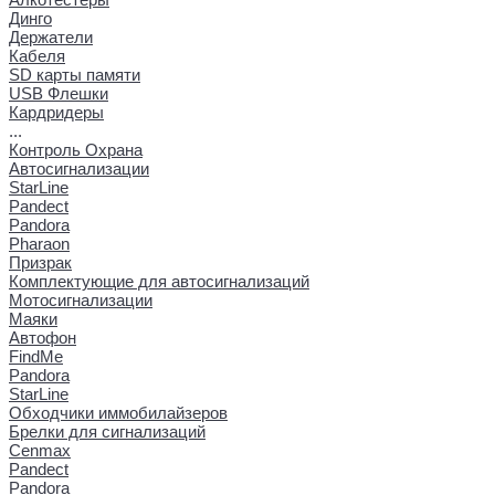
Динго
Держатели
Кабеля
SD карты памяти
USB Флешки
Кардридеры
...
Контроль Охрана
Автосигнализации
StarLine
Pandect
Pandora
Pharaon
Призрак
Комплектующие для автосигнализаций
Мотосигнализации
Маяки
Автофон
FindMe
Pandora
StarLine
Обходчики иммобилайзеров
Брелки для сигнализаций
Cenmax
Pandect
Pandora