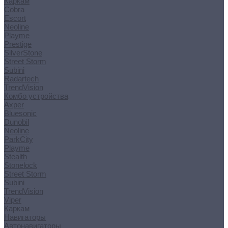
Каркам
Cobra
Escort
Neoline
Playme
Prestige
SilverStone
Street Storm
Subini
Radartech
TrendVision
Комбо устройства
Axper
Bluesonic
Dunobil
Neoline
ParkCity
Playme
Stealth
Stonelock
Street Storm
Subini
TrendVision
Viper
Каркам
Навигаторы
Автонавигаторы