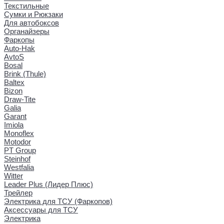
Текстильные
Сумки и Рюкзаки
Для автобоксов
Органайзеры
Фаркопы
Auto-Hak
AvtoS
Bosal
Brink (Thule)
Baltex
Bizon
Draw-Tite
Galia
Garant
Imiola
Monoflex
Motodor
PT Group
Steinhof
Westfalia
Witter
Leader Plus (Лидер Плюс)
Трейлер
Электрика для ТСУ (Фаркопов)
Аксессуары для ТСУ
Электрика