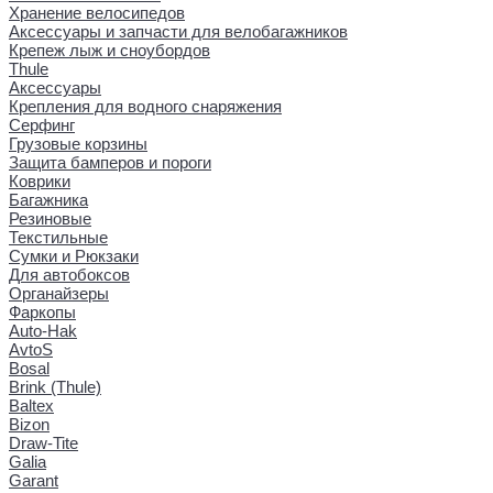
Хранение велосипедов
Аксессуары и запчасти для велобагажников
Крепеж лыж и сноубордов
Thule
Аксессуары
Крепления для водного снаряжения
Серфинг
Грузовые корзины
Защита бамперов и пороги
Коврики
Багажника
Резиновые
Текстильные
Сумки и Рюкзаки
Для автобоксов
Органайзеры
Фаркопы
Auto-Hak
AvtoS
Bosal
Brink (Thule)
Baltex
Bizon
Draw-Tite
Galia
Garant