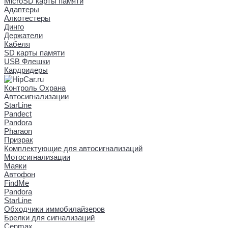
MicroSD карты памяти
Адаптеры
Алкотестеры
Динго
Держатели
Кабеля
SD карты памяти
USB Флешки
Кардридеры
Контроль Охрана
Автосигнализации
StarLine
Pandect
Pandora
Pharaon
Призрак
Комплектующие для автосигнализаций
Мотосигнализации
Маяки
Автофон
FindMe
Pandora
StarLine
Обходчики иммобилайзеров
Брелки для сигнализаций
Cenmax