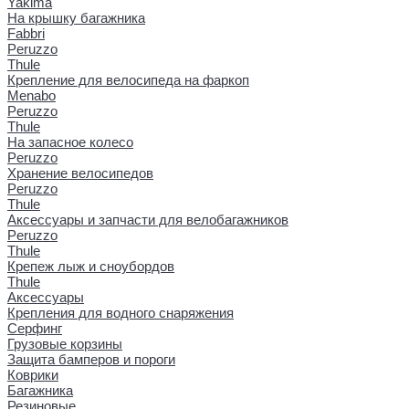
Yakima
На крышку багажника
Fabbri
Peruzzo
Thule
Крепление для велосипеда на фаркоп
Menabo
Peruzzo
Thule
На запасное колесо
Peruzzo
Хранение велосипедов
Peruzzo
Thule
Аксессуары и запчасти для велобагажников
Peruzzo
Thule
Крепеж лыж и сноубордов
Thule
Аксессуары
Крепления для водного снаряжения
Серфинг
Грузовые корзины
Защита бамперов и пороги
Коврики
Багажника
Резиновые