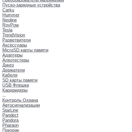
Пуско-зарядные устройства
Carku
Hummer
Neoline
RoyPow
Tesla
TrendVision
Разветвители
Аксессуары
MicroSD карты памяти
Адаптеры
Алкотестеры
Динго
Держатели
Кабеля
SD карты памяти
USB Флешки
Кардридеры
...
Контроль Охрана
Автосигнализации
StarLine
Pandect
Pandora
Pharaon
Призрак