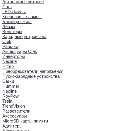
Автономное питание
Свет
LED Лампы
Ксеноновые лампы
Блоки розжига
Линзы
Вольтеры
Зарядные устройства
Ctek
Pandora
Аксессуары Ctek
Инверторы
Neoline
Ritmix
Преобразователи напряжения
Пуско-зарядные устройства
Carku
Hummer
Neoline
RoyPow
Tesla
TrendVision
Разветвители
Аксессуары
MicroSD карты памяти
Адаптеры
Алкотестеры