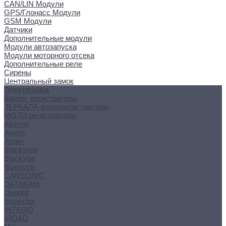
CAN/LIN Модули
GPS/Глонасс Модули
GSM Модули
Датчики
Дополнительные модули
Модули автозапуска
Модули моторного отсека
Дополнительные реле
Сирены
Центральный замок
Электроника
Видео- регистраторы
ЗЕРКАЛА-видеорегистраторы
МОТО-регистраторы
Akenori
Axiom
Axper
Blackview
BlackVue
Bluesonic
CANSONIC
DATAKAM
Dunobil
Inspector
INTEGO
IROAD