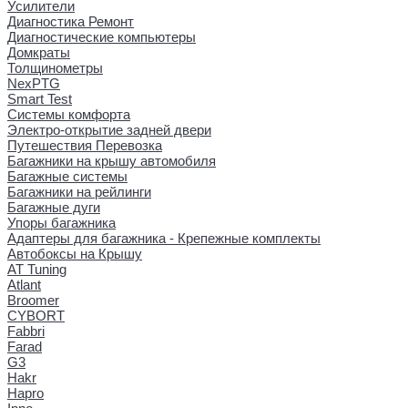
Усилители
Диагностика Ремонт
Диагностические компьютеры
Домкраты
Толщинометры
NexPTG
Smart Test
Системы комфорта
Электро-открытие задней двери
Путешествия Перевозка
Багажники на крышу автомобиля
Багажные системы
Багажники на рейлинги
Багажные дуги
Упоры багажника
Адаптеры для багажника - Крепежные комплекты
Автобоксы на Крышу
AT Tuning
Atlant
Broomer
CYBORT
Fabbri
Farad
G3
Hakr
Hapro