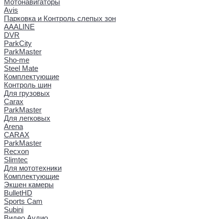
Мотонавигаторы
Avis
Парковка и Контроль слепых зон
AAALINE
DVR
ParkCity
ParkMaster
Sho-me
Steel Mate
Комплектующие
Контроль шин
Для грузовых
Carax
ParkMaster
Для легковых
Arena
CARAX
ParkMaster
Recxon
Slimtec
Для мототехники
Комплектующие
Экшен камеры
BulletHD
Sports Cam
Subini
Видео Аудио