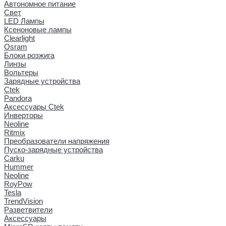
Автономное питание
Свет
LED Лампы
Ксеноновые лампы
Clearlight
Osram
Блоки розжига
Линзы
Вольтеры
Зарядные устройства
Ctek
Pandora
Аксессуары Ctek
Инверторы
Neoline
Ritmix
Преобразователи напряжения
Пуско-зарядные устройства
Carku
Hummer
Neoline
RoyPow
Tesla
TrendVision
Разветвители
Аксессуары