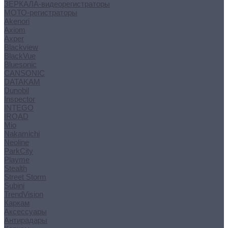
ЗЕРКАЛА-видеорегистраторы
МОТО-регистраторы
Akenori
Axiom
Axper
Blackview
BlackVue
Bluesonic
CANSONIC
DATAKAM
Dunobil
Inspector
INTEGO
IROAD
Mio
Nakamichi
Neoline
ParkCity
Playme
Stealth
Street Storm
Subini
TrendVision
Каркам
Аксессуары
Антирадары