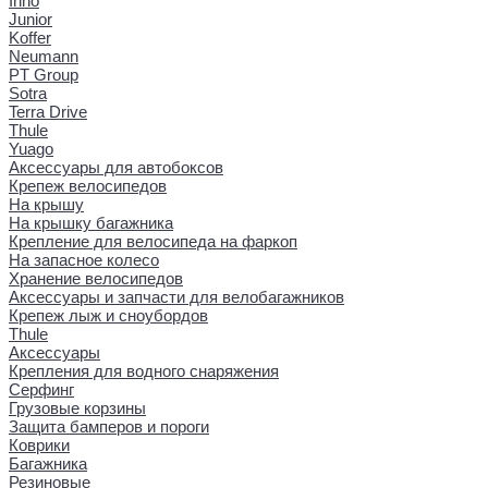
Inno
Junior
Koffer
Neumann
PT Group
Sotra
Terra Drive
Thule
Yuago
Аксессуары для автобоксов
Крепеж велосипедов
На крышу
На крышку багажника
Крепление для велосипеда на фаркоп
На запасное колесо
Хранение велосипедов
Аксессуары и запчасти для велобагажников
Крепеж лыж и сноубордов
Thule
Аксессуары
Крепления для водного снаряжения
Серфинг
Грузовые корзины
Защита бамперов и пороги
Коврики
Багажника
Резиновые