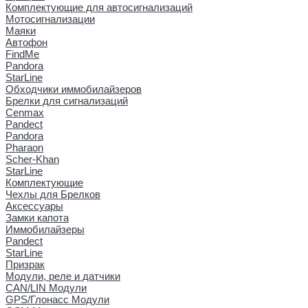
Комплектующие для автосигнализаций
Мотосигнализации
Маяки
Автофон
FindMe
Pandora
StarLine
Обходчики иммобилайзеров
Брелки для сигнализаций
Cenmax
Pandect
Pandora
Pharaon
Scher-Khan
StarLine
Комплектующие
Чехлы для Брелков
Аксессуары
Замки капота
Иммобилайзеры
Pandect
StarLine
Призрак
Модули, реле и датчики
CAN/LIN Модули
GPS/Глонасс Модули