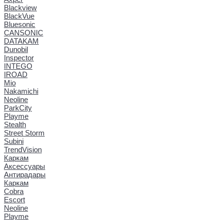
Blackview
BlackVue
Bluesonic
CANSONIC
DATAKAM
Dunobil
Inspector
INTEGO
IROAD
Mio
Nakamichi
Neoline
ParkCity
Playme
Stealth
Street Storm
Subini
TrendVision
Каркам
Аксессуары
Антирадары
Каркам
Cobra
Escort
Neoline
Playme