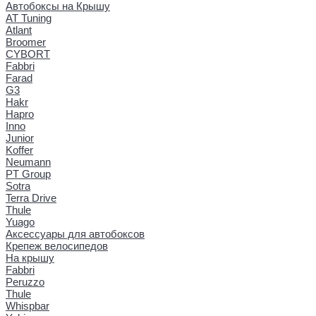
Автобоксы на Крышу
AT Tuning
Atlant
Broomer
CYBORT
Fabbri
Farad
G3
Hakr
Hapro
Inno
Junior
Koffer
Neumann
PT Group
Sotra
Terra Drive
Thule
Yuago
Аксессуары для автобоксов
Крепеж велосипедов
На крышу
Fabbri
Peruzzo
Thule
Whispbar