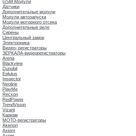
GSM Модули
Датчики
Дополнительные модули
Модули автозапуска
Модули моторного отсека
Дополнительные реле
Сирены
Центральный замок
Электроника
Видео- регистраторы
ЗЕРКАЛА-видеорегистраторы
Arena
Blackview
Dunobil
Eplutus
Inspector
Neoline
PlayMe
Recxon
RedPower
TrendVision
Vizant
Каркам
МОТО-регистраторы
Akenori
Axiom
Axper