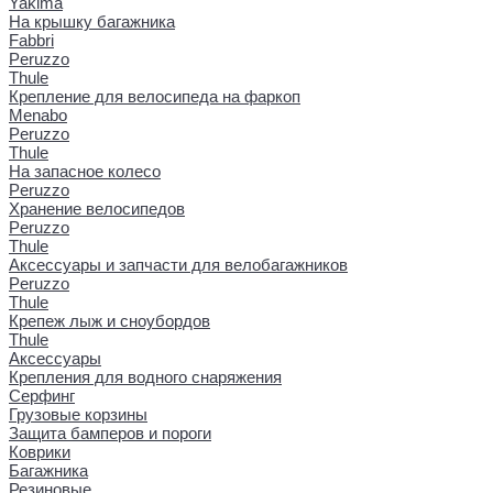
Yakima
На крышку багажника
Fabbri
Peruzzo
Thule
Крепление для велосипеда на фаркоп
Menabo
Peruzzo
Thule
На запасное колесо
Peruzzo
Хранение велосипедов
Peruzzo
Thule
Аксессуары и запчасти для велобагажников
Peruzzo
Thule
Крепеж лыж и сноубордов
Thule
Аксессуары
Крепления для водного снаряжения
Серфинг
Грузовые корзины
Защита бамперов и пороги
Коврики
Багажника
Резиновые