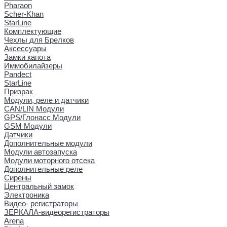
Pharaon
Scher-Khan
StarLine
Комплектующие
Чехлы для Брелков
Аксессуары
Замки капота
Иммобилайзеры
Pandect
StarLine
Призрак
Модули, реле и датчики
CAN/LIN Модули
GPS/Глонасс Модули
GSM Модули
Датчики
Дополнительные модули
Модули автозапуска
Модули моторного отсека
Дополнительные реле
Сирены
Центральный замок
Электроника
Видео- регистраторы
ЗЕРКАЛА-видеорегистраторы
Arena