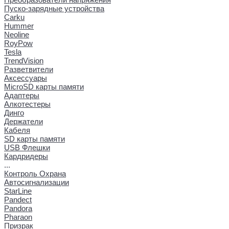
Пуско-зарядные устройства
Carku
Hummer
Neoline
RoyPow
Tesla
TrendVision
Разветвители
Аксессуары
MicroSD карты памяти
Адаптеры
Алкотестеры
Динго
Держатели
Кабеля
SD карты памяти
USB Флешки
Кардридеры
...
Контроль Охрана
Автосигнализации
StarLine
Pandect
Pandora
Pharaon
Призрак