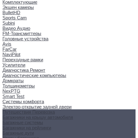
Комплектующие
Экшен камеры
BulletHD
Sports Cam
Subini
Видео Аудио
FM-Трансмиттеры
Головные устройства
Avis
FarCar
NaviPilot
Переходные рамки
Усилители
Диагностика Ремонт
Диагностические компьютеры
Домкраты
Толщинометры
NexPTG
Smart Test
Системы комфорта
Электро-открытие задней двери
Путешествия Перевозка
Багажники на крышу автомобиля
Багажные системы
Багажники на рейлинги
Багажные дуги