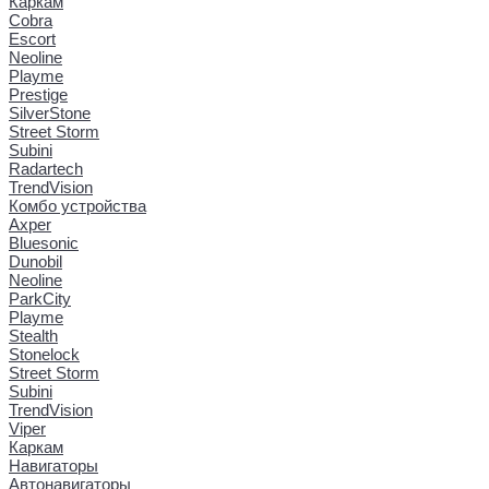
Каркам
Cobra
Escort
Neoline
Playme
Prestige
SilverStone
Street Storm
Subini
Radartech
TrendVision
Комбо устройства
Axper
Bluesonic
Dunobil
Neoline
ParkCity
Playme
Stealth
Stonelock
Street Storm
Subini
TrendVision
Viper
Каркам
Навигаторы
Автонавигаторы