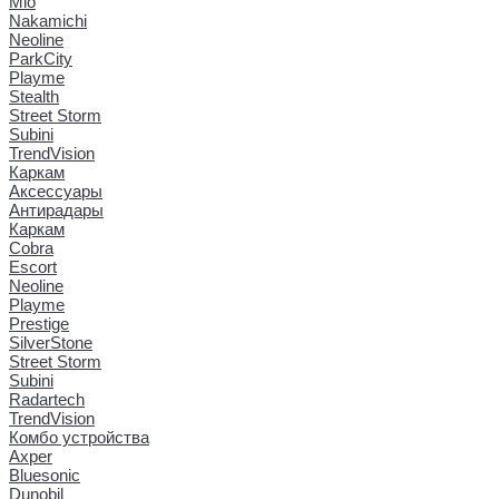
Mio
Nakamichi
Neoline
ParkCity
Playme
Stealth
Street Storm
Subini
TrendVision
Каркам
Аксессуары
Антирадары
Каркам
Cobra
Escort
Neoline
Playme
Prestige
SilverStone
Street Storm
Subini
Radartech
TrendVision
Комбо устройства
Axper
Bluesonic
Dunobil