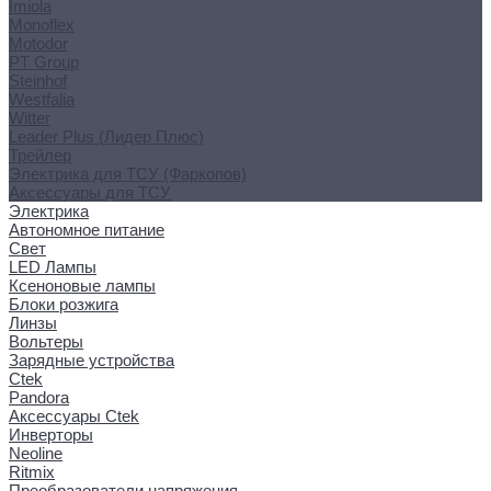
Imiola
Monoflex
Motodor
PT Group
Steinhof
Westfalia
Witter
Leader Plus (Лидер Плюс)
Трейлер
Электрика для ТСУ (Фаркопов)
Аксессуары для ТСУ
Электрика
Автономное питание
Свет
LED Лампы
Ксеноновые лампы
Блоки розжига
Линзы
Вольтеры
Зарядные устройства
Ctek
Pandora
Аксессуары Ctek
Инверторы
Neoline
Ritmix
Преобразователи напряжения