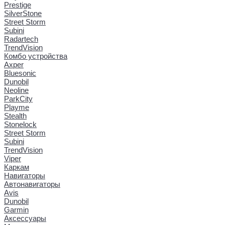
Prestige
SilverStone
Street Storm
Subini
Radartech
TrendVision
Комбо устройства
Axper
Bluesonic
Dunobil
Neoline
ParkCity
Playme
Stealth
Stonelock
Street Storm
Subini
TrendVision
Viper
Каркам
Навигаторы
Автонавигаторы
Avis
Dunobil
Garmin
Аксессуары