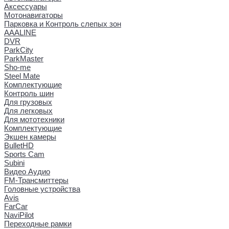
Аксессуары
Мотонавигаторы
Парковка и Контроль слепых зон
AAALINE
DVR
ParkCity
ParkMaster
Sho-me
Steel Mate
Комплектующие
Контроль шин
Для грузовых
Для легковых
Для мототехники
Комплектующие
Экшен камеры
BulletHD
Sports Cam
Subini
Видео Аудио
FM-Трансмиттеры
Головные устройства
Avis
FarCar
NaviPilot
Переходные рамки