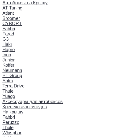
Автобоксы на Крышу
AT Tuning
Atlant
Broomer
CYBORT
Fabbri
Farad
G3
Hakr
Hapro
Inno
Junior
Koffer
Neumann
PT Group
Sotra
Terra Drive
Thule
Yuago
Аксессуары для автобоксов
Крепеж велосипедов
На крышу
Fabbri
Peruzzo
Thule
Whispbar