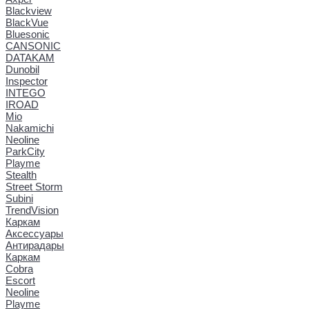
Blackview
BlackVue
Bluesonic
CANSONIC
DATAKAM
Dunobil
Inspector
INTEGO
IROAD
Mio
Nakamichi
Neoline
ParkCity
Playme
Stealth
Street Storm
Subini
TrendVision
Каркам
Аксессуары
Антирадары
Каркам
Cobra
Escort
Neoline
Playme