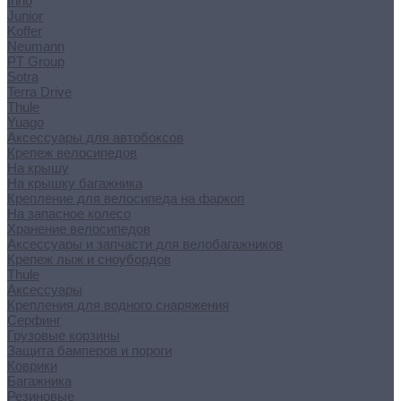
Inno
Junior
Koffer
Neumann
PT Group
Sotra
Terra Drive
Thule
Yuago
Аксессуары для автобоксов
Крепеж велосипедов
На крышу
На крышку багажника
Крепление для велосипеда на фаркоп
На запасное колесо
Хранение велосипедов
Аксессуары и запчасти для велобагажников
Крепеж лыж и сноубордов
Thule
Аксессуары
Крепления для водного снаряжения
Серфинг
Грузовые корзины
Защита бамперов и пороги
Коврики
Багажника
Резиновые