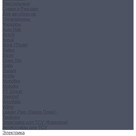
Текстильные
Сумки и Рюкзаки
Для автобоксов
Органайзеры
Фаркопы
Auto-Hak
AvtoS
Bosal
Brink (Thule)
Baltex
Bizon
Draw-Tite
Galia
Garant
Imiola
Monoflex
Motodor
PT Group
Steinhof
Westfalia
Witter
Leader Plus (Лидер Плюс)
Трейлер
Электрика для ТСУ (Фаркопов)
Аксессуары для ТСУ
Электрика