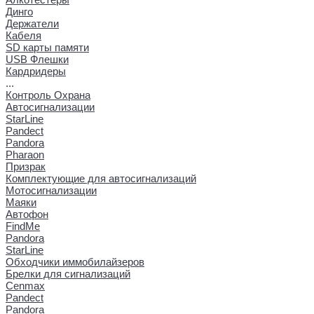
Динго
Держатели
Кабеля
SD карты памяти
USB Флешки
Кардридеры
...
Контроль Охрана
Автосигнализации
StarLine
Pandect
Pandora
Pharaon
Призрак
Комплектующие для автосигнализаций
Мотосигнализации
Маяки
Автофон
FindMe
Pandora
StarLine
Обходчики иммобилайзеров
Брелки для сигнализаций
Cenmax
Pandect
Pandora