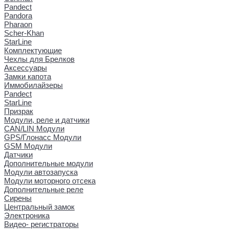
Pandect
Pandora
Pharaon
Scher-Khan
StarLine
Комплектующие
Чехлы для Брелков
Аксессуары
Замки капота
Иммобилайзеры
Pandect
StarLine
Призрак
Модули, реле и датчики
CAN/LIN Модули
GPS/Глонасс Модули
GSM Модули
Датчики
Дополнительные модули
Модули автозапуска
Модули моторного отсека
Дополнительные реле
Сирены
Центральный замок
Электроника
Видео- регистраторы