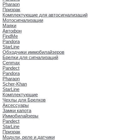
Pharaon
Призрак
Комплектующие для автосигнализаций
Мотосигнализации
Маяки
Автофон
FindMe
Pandora
StarLine
Обходчики иммобилайзеров
Брелки для сигнализаций
Cenmax
Pandect
Pandora
Pharaon
Scher-Khan
StarLine
Комплектующие
Чехлы для Брелков
Аксессуары
Замки капота
Иммобилайзеры
Pandect
StarLine
Призрак
Модули, реле и датчики