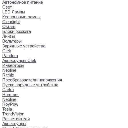
Автономное питание
Свет
LED Лампы
Ксеноновые лампы
Clearlight
Osram
Блоки розжига
Линзы
Вольтеры
Зарядные устройства
Ctek
Pandora
Аксессуары Ctek
Инверторы
Neoline
Ritmix
Преобразователи напряжения
Пуско-зарядные устройства
Carku
Hummer
Neoline
RoyPow
Tesla
TrendVision
Разветвители
Аксессуары