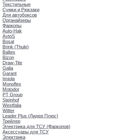
Текстильные
Сумки и Рюкзаки
Для автобоксов
Органайзеры
Фаркопы
Auto-Hak
AvtoS
Bosal
Brink (Thule)
Baltex
Bizon
Draw-Tite
Galia
Garant
Imiola
Monoflex
Motodor
PT Group
Steinhof
Westfalia
Witter
Leader Plus (Лидер Плюс)
Трейлер
Электрика для ТСУ (Фаркопов)
Аксессуары для ТСУ
Электрика