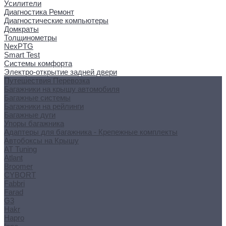
Усилители
Диагностика Ремонт
Диагностические компьютеры
Домкраты
Толщинометры
NexPTG
Smart Test
Системы комфорта
Электро-открытие задней двери
Путешествия Перевозка
Багажники на крышу автомобиля
Багажные системы
Багажники на рейлинги
Багажные дуги
Упоры багажника
Адаптеры для багажника - Крепежные комплекты
Автобоксы на Крышу
AT Tuning
Atlant
Broomer
CYBORT
Fabbri
Farad
G3
Hakr
Hapro