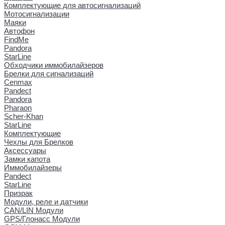
Комплектующие для автосигнализаций
Мотосигнализации
Маяки
Автофон
FindMe
Pandora
StarLine
Обходчики иммобилайзеров
Брелки для сигнализаций
Cenmax
Pandect
Pandora
Pharaon
Scher-Khan
StarLine
Комплектующие
Чехлы для Брелков
Аксессуары
Замки капота
Иммобилайзеры
Pandect
StarLine
Призрак
Модули, реле и датчики
CAN/LIN Модули
GPS/Глонасс Модули