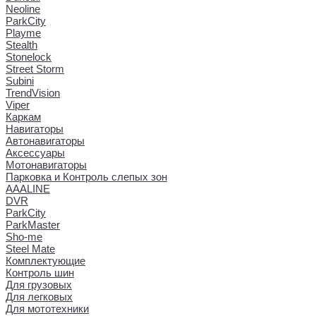
Neoline
ParkCity
Playme
Stealth
Stonelock
Street Storm
Subini
TrendVision
Viper
Каркам
Навигаторы
Автонавигаторы
Аксессуары
Мотонавигаторы
Парковка и Контроль слепых зон
AAALINE
DVR
ParkCity
ParkMaster
Sho-me
Steel Mate
Комплектующие
Контроль шин
Для грузовых
Для легковых
Для мототехники