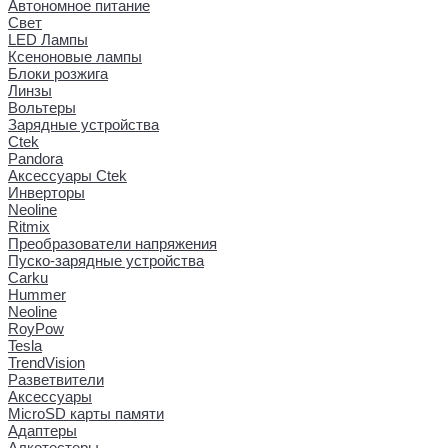
Автономное питание
Свет
LED Лампы
Ксеноновые лампы
Блоки розжига
Линзы
Вольтеры
Зарядные устройства
Ctek
Pandora
Аксессуары Ctek
Инверторы
Neoline
Ritmix
Преобразователи напряжения
Пуско-зарядные устройства
Carku
Hummer
Neoline
RoyPow
Tesla
TrendVision
Разветвители
Аксессуары
MicroSD карты памяти
Адаптеры
Алкотестеры