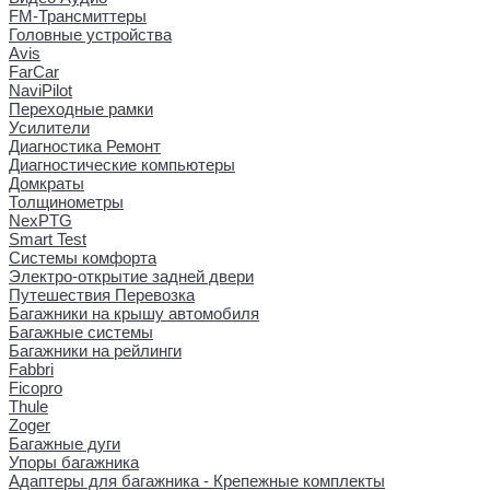
FM-Трансмиттеры
Головные устройства
Avis
FarCar
NaviPilot
Переходные рамки
Усилители
Диагностика Ремонт
Диагностические компьютеры
Домкраты
Толщинометры
NexPTG
Smart Test
Системы комфорта
Электро-открытие задней двери
Путешествия Перевозка
Багажники на крышу автомобиля
Багажные системы
Багажники на рейлинги
Fabbri
Ficopro
Thule
Zoger
Багажные дуги
Упоры багажника
Адаптеры для багажника - Крепежные комплекты