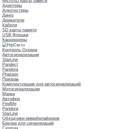
MicroSD карты памяти
Адаптеры
Алкотестеры
Динго
Держатели
Кабеля
SD карты памяти
USB Флешки
Кардридеры
Контроль Охрана
Автосигнализации
StarLine
Pandect
Pandora
Pharaon
Призрак
Комплектующие для автосигнализаций
Мотосигнализации
Маяки
Автофон
FindMe
Pandora
StarLine
Обходчики иммобилайзеров
Брелки для сигнализаций
Cenmax