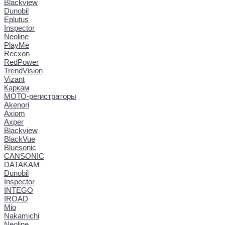
Blackview
Dunobil
Eplutus
Inspector
Neoline
PlayMe
Recxon
RedPower
TrendVision
Vizant
Каркам
МОТО-регистраторы
Akenori
Axiom
Axper
Blackview
BlackVue
Bluesonic
CANSONIC
DATAKAM
Dunobil
Inspector
INTEGO
IROAD
Mio
Nakamichi
Neoline