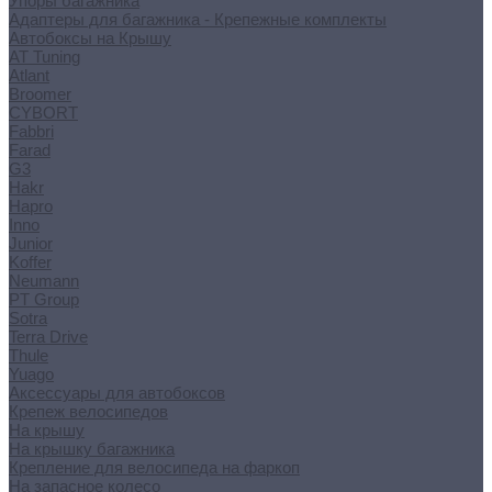
Упоры багажника
Адаптеры для багажника - Крепежные комплекты
Автобоксы на Крышу
AT Tuning
Atlant
Broomer
CYBORT
Fabbri
Farad
G3
Hakr
Hapro
Inno
Junior
Koffer
Neumann
PT Group
Sotra
Terra Drive
Thule
Yuago
Аксессуары для автобоксов
Крепеж велосипедов
На крышу
На крышку багажника
Крепление для велосипеда на фаркоп
На запасное колесо