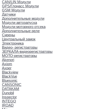
CAN/LIN Модули
GPS/Глонасс Модули
GSM Модули
Датчики
Дополнительные модули
Модули автозапуска
Модули моторного отсека
Дополнительные реле
Сирены
Центральный замок
Электроника
Видео- регистраторы
ЗЕРКАЛА-видеорегистраторы
МОТО-регистраторы
Akenori
Axiom
Axper
Blackview
BlackVue
Bluesonic
CANSONIC
DATAKAM
Dunobil
Inspector
INTEGO
IROAD