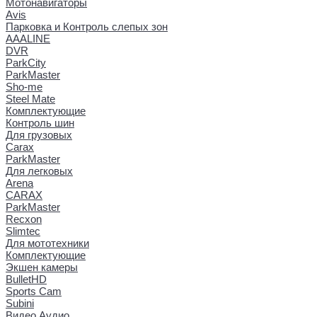
Мотонавигаторы
Avis
Парковка и Контроль слепых зон
AAALINE
DVR
ParkCity
ParkMaster
Sho-me
Steel Mate
Комплектующие
Контроль шин
Для грузовых
Carax
ParkMaster
Для легковых
Arena
CARAX
ParkMaster
Recxon
Slimtec
Для мототехники
Комплектующие
Экшен камеры
BulletHD
Sports Cam
Subini
Видео Аудио