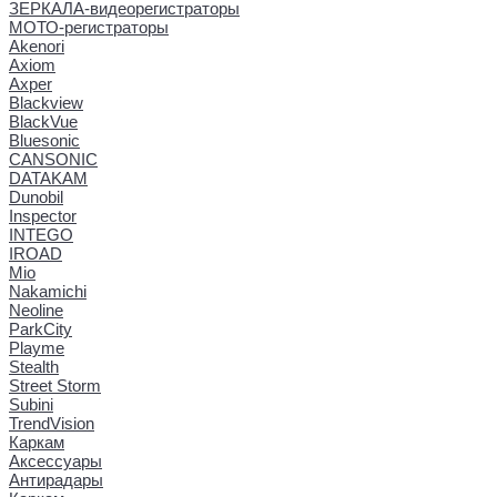
ЗЕРКАЛА-видеорегистраторы
МОТО-регистраторы
Akenori
Axiom
Axper
Blackview
BlackVue
Bluesonic
CANSONIC
DATAKAM
Dunobil
Inspector
INTEGO
IROAD
Mio
Nakamichi
Neoline
ParkCity
Playme
Stealth
Street Storm
Subini
TrendVision
Каркам
Аксессуары
Антирадары