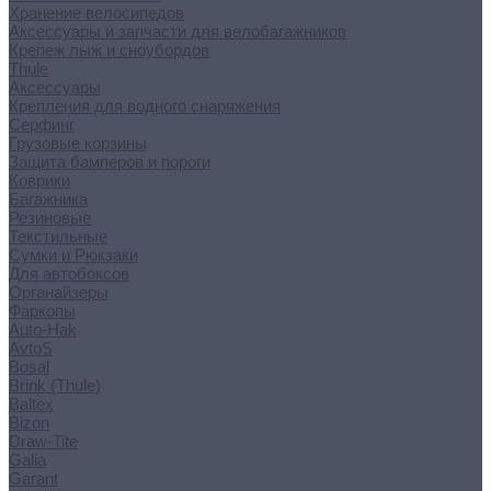
Хранение велосипедов
Аксессуары и запчасти для велобагажников
Крепеж лыж и сноубордов
Thule
Аксессуары
Крепления для водного снаряжения
Серфинг
Грузовые корзины
Защита бамперов и пороги
Коврики
Багажника
Резиновые
Текстильные
Сумки и Рюкзаки
Для автобоксов
Органайзеры
Фаркопы
Auto-Hak
AvtoS
Bosal
Brink (Thule)
Baltex
Bizon
Draw-Tite
Galia
Garant