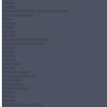
Pharaon
Призрак
Комплектующие для автосигнализаций
Мотосигнализации
Маяки
Автофон
FindMe
Pandora
StarLine
Обходчики иммобилайзеров
Брелки для сигнализаций
Cenmax
Pandect
Pandora
Pharaon
Scher-Khan
StarLine
Комплектующие
Чехлы для Брелков
Аксессуары
Замки капота
Иммобилайзеры
Pandect
StarLine
Призрак
Модули, реле и датчики