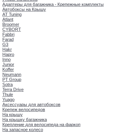
Адаптеры для багажника - Крепежные комплекты
Автобоксы на Крышу
AT Tuning
Atlant
Broomer
CYBORT
Fabbri
Farad
G3
Hakr
Hapro
Inno
Junior
Koffer
Neumann
PT Group
Sotra
Terra Drive
Thule
Yuago
Аксессуары для автобоксов
Крепеж велосипедов
На крышу
На крышку багажника
Крепление для велосипеда на фаркоп
На запасное колесо