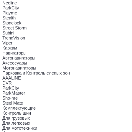
Neoline
ParkCity
Playme
Stealth
Stonelock
Street Storm
Subini
TrendVision
Viper
Каркам
Навигаторы
Автонавигаторы
Аксессуары
Мотонавигаторы
Парковка и Контроль слепых зон
AAALINE
DVR
ParkCity
ParkMaster
Sho-me
Steel Mate
Комплектующие
Контроль шин
Для грузовых
Для легковых
Для мототехники