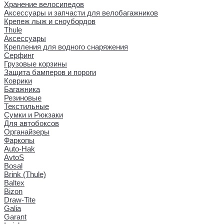
Хранение велосипедов
Аксессуары и запчасти для велобагажников
Крепеж лыж и сноубордов
Thule
Аксессуары
Крепления для водного снаряжения
Серфинг
Грузовые корзины
Защита бамперов и пороги
Коврики
Багажника
Резиновые
Текстильные
Сумки и Рюкзаки
Для автобоксов
Органайзеры
Фаркопы
Auto-Hak
AvtoS
Bosal
Brink (Thule)
Baltex
Bizon
Draw-Tite
Galia
Garant