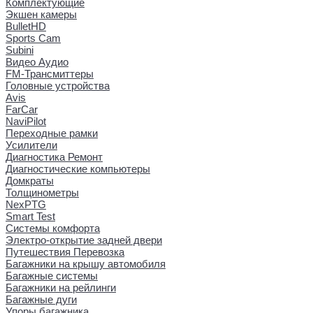
Комплектующие
Экшен камеры
BulletHD
Sports Cam
Subini
Видео Аудио
FM-Трансмиттеры
Головные устройства
Avis
FarCar
NaviPilot
Переходные рамки
Усилители
Диагностика Ремонт
Диагностические компьютеры
Домкраты
Толщинометры
NexPTG
Smart Test
Системы комфорта
Электро-открытие задней двери
Путешествия Перевозка
Багажники на крышу автомобиля
Багажные системы
Багажники на рейлинги
Багажные дуги
Упоры багажника