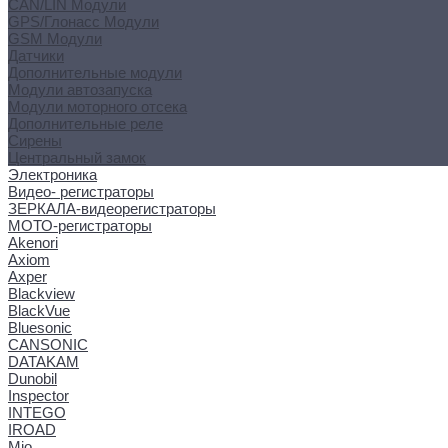
CAN/LIN Модули
GPS/Глонасс Модули
GSM Модули
Датчики
Дополнительные модули
Модули автозапуска
Модули моторного отсека
Дополнительные реле
Сирены
Центральный замок
Электроника
Видео- регистраторы
ЗЕРКАЛА-видеорегистраторы
МОТО-регистраторы
Akenori
Axiom
Axper
Blackview
BlackVue
Bluesonic
CANSONIC
DATAKAM
Dunobil
Inspector
INTEGO
IROAD
Mio