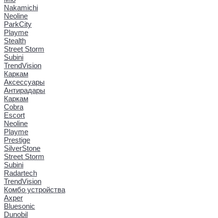
Nakamichi
Neoline
ParkCity
Playme
Stealth
Street Storm
Subini
TrendVision
Каркам
Аксессуары
Антирадары
Каркам
Cobra
Escort
Neoline
Playme
Prestige
SilverStone
Street Storm
Subini
Radartech
TrendVision
Комбо устройства
Axper
Bluesonic
Dunobil