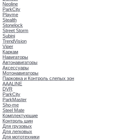
Neoline
ParkCity
Playme
Stealth
Stonelock
Street Storm
Subini
TrendVision
Viper
Каркам
Навигаторы
Автонавигаторы
Аксессуары
Мотонавигаторы
Парковка и Контроль слепых зон
AAALINE
DVR
ParkCity
ParkMaster
Sho-me
Steel Mate
Комплектующие
Контроль шин
Для грузовых
Для легковых
Для мототехники