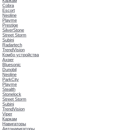
Каркам
Cobra
Escort
Neoline
Playme
Prestige
SilverStone
Street Storm
Subini
Radartech
TrendVision
Комбо устройства
Axper
Bluesonic
Dunobil
Neoline
ParkCity
Playme
Stealth
Stonelock
Street Storm
Subini
TrendVision
Viper
Каркам
Навигаторы
Автонавигаторы