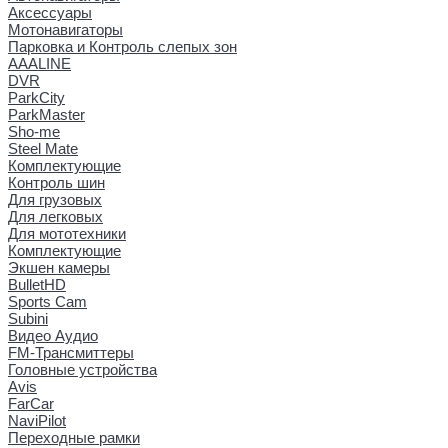
Аксессуары
Мотонавигаторы
Парковка и Контроль слепых зон
AAALINE
DVR
ParkCity
ParkMaster
Sho-me
Steel Mate
Комплектующие
Контроль шин
Для грузовых
Для легковых
Для мототехники
Комплектующие
Экшен камеры
BulletHD
Sports Cam
Subini
Видео Аудио
FM-Трансмиттеры
Головные устройства
Avis
FarCar
NaviPilot
Переходные рамки