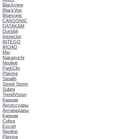
Blackview
BlackVue
Bluesonic
CANSONIC
DATAKAM
Dunobil
Inspector
INTEGO
IROAD
Mio
Nakamichi
Neoline
ParkCity
Playme
Stealth
Street Storm
Subini
TrendVision
Каркам
Аксессуары
Антирадары
Каркам
Cobra
Escort
Neoline
Playme