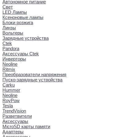
Автономное питание
Свет
LED Лампы
Ксеноновые лампы
Блоки розжига
Линзы
Вольтеры
Зарядные устройства
Ctek
Pandora
Аксессуары Ctek
Инверторы
Neoline
Ritmix
Преобразователи напряжения
Пуско-зарядные устройства
Carku
Hummer
Neoline
RoyPow
Tesla
TrendVision
Разветвители
Аксессуары
MicroSD карты памяти
Адаптеры
Алкотестеры