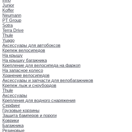
Inno
Junior
Koffer
Neumann
PT Group
Sotra
Terra Drive
Thule
Yuago
Аксессуары для автобоксов
Крепеж велосипедов
На крышу
На крышку багажника
Крепление для велосипеда на фаркоп
На запасное колесо
Хранение велосипедов
Аксессуары и запчасти для велобагажников
Крепеж лыж и сноубордов
Thule
Аксессуары
Крепления для водного снаряжения
Серфинг
Грузовые корзины
Защита бамперов и пороги
Коврики
Багажника
Резиновые