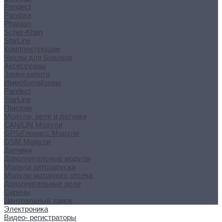
Pandect
Pandora
Pharaon
Scher-Khan
StarLine
Комплектующие
Чехлы для Брелков
Аксессуары
Замки капота
Иммобилайзеры
Pandect
StarLine
Призрак
Модули, реле и датчики
CAN/LIN Модули
GPS/Глонасс Модули
GSM Модули
Датчики
Дополнительные модули
Модули автозапуска
Модули моторного отсека
Дополнительные реле
Сирены
Центральный замок
Электроника
Видео- регистраторы