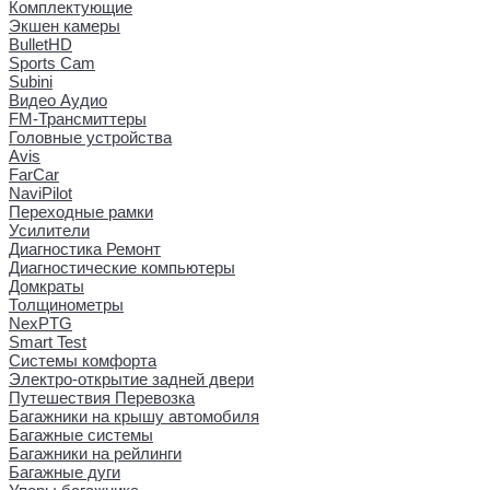
Комплектующие
Экшен камеры
BulletHD
Sports Cam
Subini
Видео Аудио
FM-Трансмиттеры
Головные устройства
Avis
FarCar
NaviPilot
Переходные рамки
Усилители
Диагностика Ремонт
Диагностические компьютеры
Домкраты
Толщинометры
NexPTG
Smart Test
Системы комфорта
Электро-открытие задней двери
Путешествия Перевозка
Багажники на крышу автомобиля
Багажные системы
Багажники на рейлинги
Багажные дуги