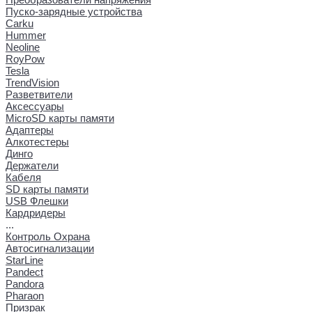
Пуско-зарядные устройства
Carku
Hummer
Neoline
RoyPow
Tesla
TrendVision
Разветвители
Аксессуары
MicroSD карты памяти
Адаптеры
Алкотестеры
Динго
Держатели
Кабеля
SD карты памяти
USB Флешки
Кардридеры
...
Контроль Охрана
Автосигнализации
StarLine
Pandect
Pandora
Pharaon
Призрак