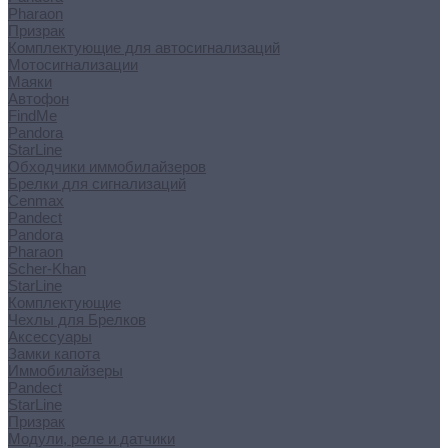
Pharaon
Призрак
Комплектующие для автосигнализаций
Мотосигнализации
Маяки
Автофон
FindMe
Pandora
StarLine
Обходчики иммобилайзеров
Брелки для сигнализаций
Cenmax
Pandect
Pandora
Pharaon
Scher-Khan
StarLine
Комплектующие
Чехлы для Брелков
Аксессуары
Замки капота
Иммобилайзеры
Pandect
StarLine
Призрак
Модули, реле и датчики