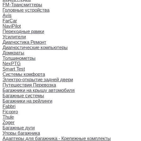
FM-Трансмиттеры
Головные устройства
Avis
FarCar
NaviPilot
Переходные рамки
Усилители
Диагностика Ремонт
Диагностические компьютеры
Домкраты
Толщинометры
NexPTG
Smart Test
Системы комфорта
Электро-открытие задней двери
Путешествия Перевозка
Багажники на крышу автомобиля
Багажные системы
Багажники на рейлинги
Fabbri
Ficopro
Thule
Zoger
Багажные дуги
Упоры багажника
Адаптеры для багажника - Крепежные комплекты