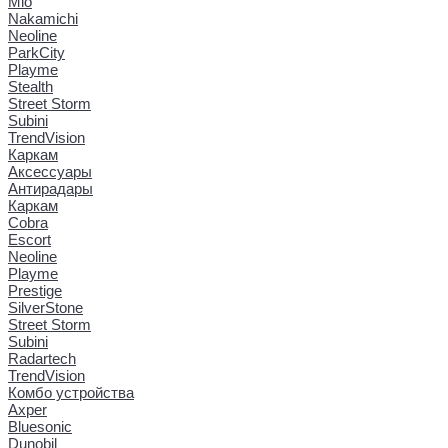
Mio
Nakamichi
Neoline
ParkCity
Playme
Stealth
Street Storm
Subini
TrendVision
Каркам
Аксессуары
Антирадары
Каркам
Cobra
Escort
Neoline
Playme
Prestige
SilverStone
Street Storm
Subini
Radartech
TrendVision
Комбо устройства
Axper
Bluesonic
Dunobil