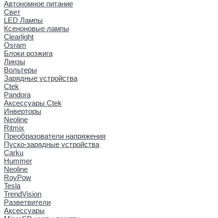
Автономное питание
Свет
LED Лампы
Ксеноновые лампы
Clearlight
Osram
Блоки розжига
Линзы
Вольтеры
Зарядные устройства
Ctek
Pandora
Аксессуары Ctek
Инверторы
Neoline
Ritmix
Преобразователи напряжения
Пуско-зарядные устройства
Carku
Hummer
Neoline
RoyPow
Tesla
TrendVision
Разветвители
Аксессуары