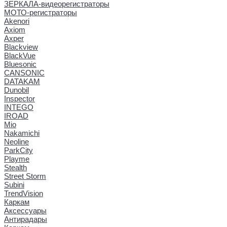
ЗЕРКАЛА-видеорегистраторы
МОТО-регистраторы
Akenori
Axiom
Axper
Blackview
BlackVue
Bluesonic
CANSONIC
DATAKAM
Dunobil
Inspector
INTEGO
IROAD
Mio
Nakamichi
Neoline
ParkCity
Playme
Stealth
Street Storm
Subini
TrendVision
Каркам
Аксессуары
Антирадары