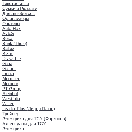
Текстильные
Сумки и Рюкзаки
Для автобоксов
Органайзеры
Фаркопы
Auto-Hak
AvtoS
Bosal
Brink (Thule)
Baltex
Bizon
Draw-Tite
Galia
Garant
Imiola
Monoflex
Motodor
PT Group
Steinhof
Westfalia
Witter
Leader Plus (Лидер Плюс)
Трейлер
Электрика для ТСУ (Фаркопов)
Аксессуары для ТСУ
Электрика