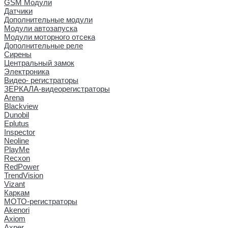
GSM Модули
Датчики
Дополнительные модули
Модули автозапуска
Модули моторного отсека
Дополнительные реле
Сирены
Центральный замок
Электроника
Видео- регистраторы
ЗЕРКАЛА-видеорегистраторы
Arena
Blackview
Dunobil
Eplutus
Inspector
Neoline
PlayMe
Recxon
RedPower
TrendVision
Vizant
Каркам
МОТО-регистраторы
Akenori
Axiom
Axper