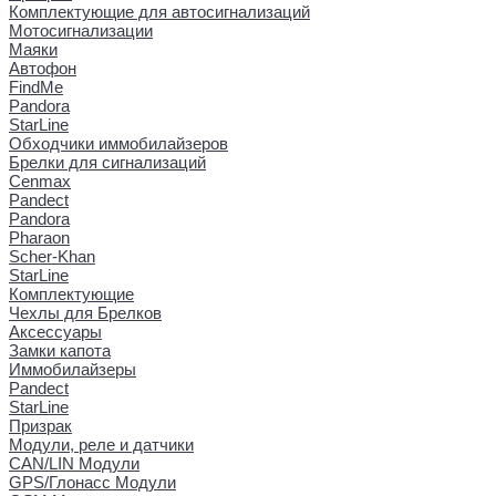
Комплектующие для автосигнализаций
Мотосигнализации
Маяки
Автофон
FindMe
Pandora
StarLine
Обходчики иммобилайзеров
Брелки для сигнализаций
Cenmax
Pandect
Pandora
Pharaon
Scher-Khan
StarLine
Комплектующие
Чехлы для Брелков
Аксессуары
Замки капота
Иммобилайзеры
Pandect
StarLine
Призрак
Модули, реле и датчики
CAN/LIN Модули
GPS/Глонасс Модули