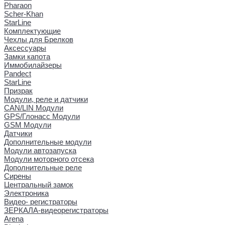
Pharaon
Scher-Khan
StarLine
Комплектующие
Чехлы для Брелков
Аксессуары
Замки капота
Иммобилайзеры
Pandect
StarLine
Призрак
Модули, реле и датчики
CAN/LIN Модули
GPS/Глонасс Модули
GSM Модули
Датчики
Дополнительные модули
Модули автозапуска
Модули моторного отсека
Дополнительные реле
Сирены
Центральный замок
Электроника
Видео- регистраторы
ЗЕРКАЛА-видеорегистраторы
Arena