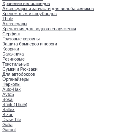
Хранение велосипедов
Аксессуары и запчасти для велобагажников
Крепеж лыж и сноубордов
Thule
Аксессуары
Крепления для водного снаряжения
Серфинг
Грузовые корзины
Защита бамперов и пороги
Коврики
Багажника
Резиновые
Текстильные
Сумки и Рюкзаки
Для автобоксов
Органайзеры
Фаркопы
Auto-Hak
AvtoS
Bosal
Brink (Thule)
Baltex
Bizon
Draw-Tite
Galia
Garant