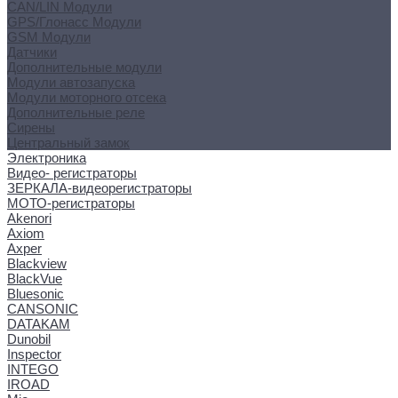
CAN/LIN Модули
GPS/Глонасс Модули
GSM Модули
Датчики
Дополнительные модули
Модули автозапуска
Модули моторного отсека
Дополнительные реле
Сирены
Центральный замок
Электроника
Видео- регистраторы
ЗЕРКАЛА-видеорегистраторы
МОТО-регистраторы
Akenori
Axiom
Axper
Blackview
BlackVue
Bluesonic
CANSONIC
DATAKAM
Dunobil
Inspector
INTEGO
IROAD