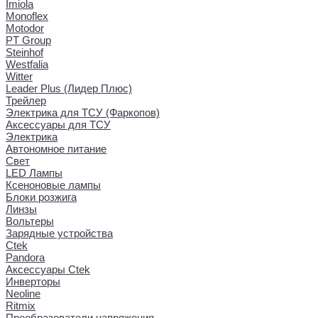
Imiola
Monoflex
Motodor
PT Group
Steinhof
Westfalia
Witter
Leader Plus (Лидер Плюс)
Трейлер
Электрика для ТСУ (Фаркопов)
Аксессуары для ТСУ
Электрика
Автономное питание
Свет
LED Лампы
Ксеноновые лампы
Блоки розжига
Линзы
Вольтеры
Зарядные устройства
Ctek
Pandora
Аксессуары Ctek
Инверторы
Neoline
Ritmix
Преобразователи напряжения