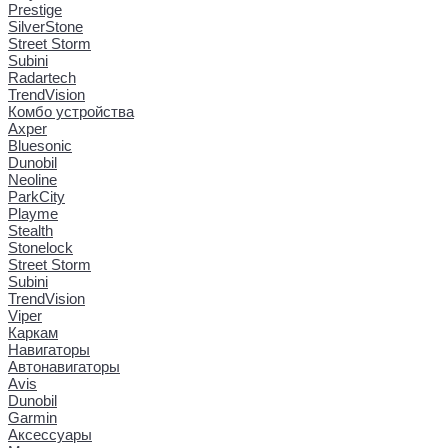
Prestige
SilverStone
Street Storm
Subini
Radartech
TrendVision
Комбо устройства
Axper
Bluesonic
Dunobil
Neoline
ParkCity
Playme
Stealth
Stonelock
Street Storm
Subini
TrendVision
Viper
Каркам
Навигаторы
Автонавигаторы
Avis
Dunobil
Garmin
Аксессуары