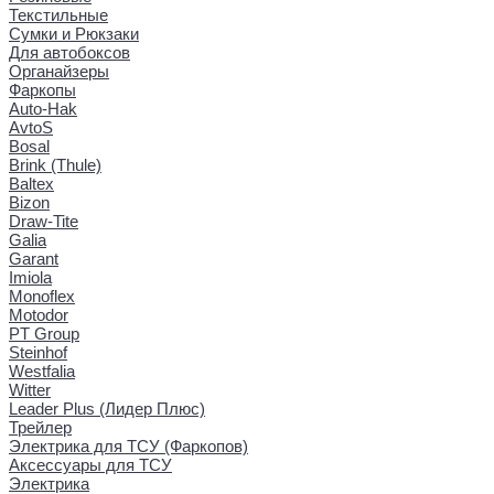
Текстильные
Сумки и Рюкзаки
Для автобоксов
Органайзеры
Фаркопы
Auto-Hak
AvtoS
Bosal
Brink (Thule)
Baltex
Bizon
Draw-Tite
Galia
Garant
Imiola
Monoflex
Motodor
PT Group
Steinhof
Westfalia
Witter
Leader Plus (Лидер Плюс)
Трейлер
Электрика для ТСУ (Фаркопов)
Аксессуары для ТСУ
Электрика