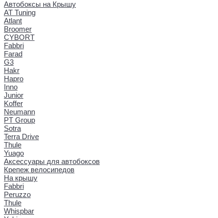
Автобоксы на Крышу
AT Tuning
Atlant
Broomer
CYBORT
Fabbri
Farad
G3
Hakr
Hapro
Inno
Junior
Koffer
Neumann
PT Group
Sotra
Terra Drive
Thule
Yuago
Аксессуары для автобоксов
Крепеж велосипедов
На крышу
Fabbri
Peruzzo
Thule
Whispbar