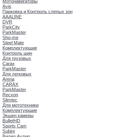
Мотонавигаторы
Avis
Парковка и Контроль слепых зон
AAALINE
DVR
ParkCity
ParkMaster
Sho-me
Steel Mate
Комплектующие
Контроль шин
Для грузовых
Carax
ParkMaster
Для легковых
Arena
CARAX
ParkMaster
Recxon
Slimtec
Для мототехники
Комплектующие
Экшен камеры
BulletHD
Sports Cam
Subini
Видео Аудио