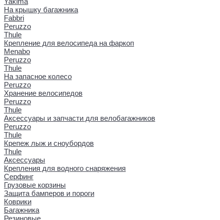
Yakima
На крышку багажника
Fabbri
Peruzzo
Thule
Крепление для велосипеда на фаркоп
Menabo
Peruzzo
Thule
На запасное колесо
Peruzzo
Хранение велосипедов
Peruzzo
Thule
Аксессуары и запчасти для велобагажников
Peruzzo
Thule
Крепеж лыж и сноубордов
Thule
Аксессуары
Крепления для водного снаряжения
Серфинг
Грузовые корзины
Защита бамперов и пороги
Коврики
Багажника
Резиновые