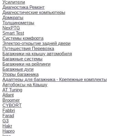
Усилители
Диагностика Ремонт
Диагностические компьютеры
Домкраты
Толщинометры
NexPTG
Smart Test
Системы комфорта
Электро-открытие задней двери
Путешествия Перевозка
Багажники на крышу автомобиля
Багажные системы
Багажники на рейлинги
Багажные дуги
Упоры багажника
Адаптеры для багажника - Крепежные комплекты
Автобоксы на Крышу
AT Tuning
Atlant
Broomer
CYBORT
Fabbri
Farad
G3
Hakr
Hapro