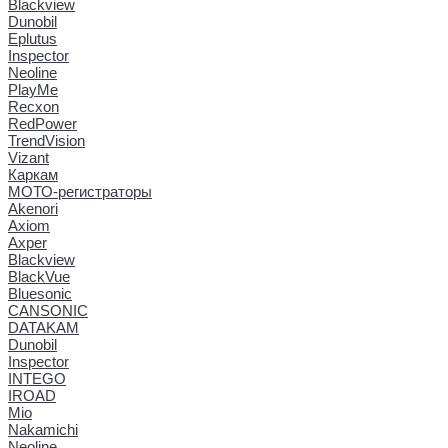
Blackview
Dunobil
Eplutus
Inspector
Neoline
PlayMe
Recxon
RedPower
TrendVision
Vizant
Каркам
МОТО-регистраторы
Akenori
Axiom
Axper
Blackview
BlackVue
Bluesonic
CANSONIC
DATAKAM
Dunobil
Inspector
INTEGO
IROAD
Mio
Nakamichi
Neoline