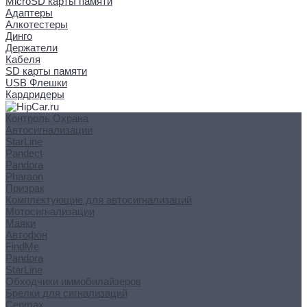
MicroSD карты памяти
Адаптеры
Алкотестеры
Динго
Держатели
Кабеля
SD карты памяти
USB Флешки
Кардридеры
Контроль Охрана
Автосигнализации
StarLine
Pandect
Pandora
Pharaon
Призрак
Комплектующие для автосигнализаций
Мотосигнализации
Маяки
Автофон
FindMe
Pandora
StarLine
Обходчики иммобилайзеров
Брелки для сигнализаций
Cenmax