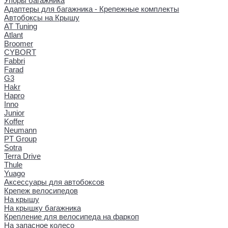
Упоры багажника
Адаптеры для багажника - Крепежные комплекты
Автобоксы на Крышу
AT Tuning
Atlant
Broomer
CYBORT
Fabbri
Farad
G3
Hakr
Hapro
Inno
Junior
Koffer
Neumann
PT Group
Sotra
Terra Drive
Thule
Yuago
Аксессуары для автобоксов
Крепеж велосипедов
На крышу
На крышку багажника
Крепление для велосипеда на фаркоп
На запасное колесо