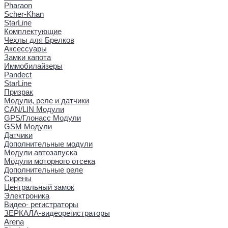
Pharaon
Scher-Khan
StarLine
Комплектующие
Чехлы для Брелков
Аксессуары
Замки капота
Иммобилайзеры
Pandect
StarLine
Призрак
Модули, реле и датчики
CAN/LIN Модули
GPS/Глонасс Модули
GSM Модули
Датчики
Дополнительные модули
Модули автозапуска
Модули моторного отсека
Дополнительные реле
Сирены
Центральный замок
Электроника
Видео- регистраторы
ЗЕРКАЛА-видеорегистраторы
Arena