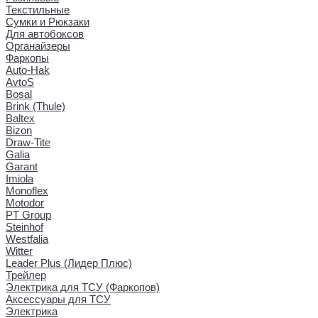
Текстильные
Сумки и Рюкзаки
Для автобоксов
Органайзеры
Фаркопы
Auto-Hak
AvtoS
Bosal
Brink (Thule)
Baltex
Bizon
Draw-Tite
Galia
Garant
Imiola
Monoflex
Motodor
PT Group
Steinhof
Westfalia
Witter
Leader Plus (Лидер Плюс)
Трейлер
Электрика для ТСУ (Фаркопов)
Аксессуары для ТСУ
Электрика