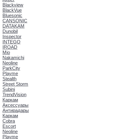
Blackview
BlackVue
Bluesonic
CANSONIC
DATAKAM
Dunobil
Inspector
INTEGO
IROAD
Mio
Nakamichi
Neoline
ParkCity
Playme
Stealth
Street Storm
Subini
TrendVision
Каркам
Аксессуары
Антирадары
Каркам
Cobra
Escort
Neoline
Playme