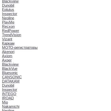
Blackview
Dunobil
Eplutus
Inspector
Neoline
PlayMe
Recxon
RedPower
TrendVision
Vizant
Каркам
МОТО-регистраторы
Akenori
Axiom
Axper
Blackview
BlackVue
Bluesonic
CANSONIC
DATAKAM
Dunobil
Inspector
INTEGO
IROAD
Mio
Nakamichi
Neoline