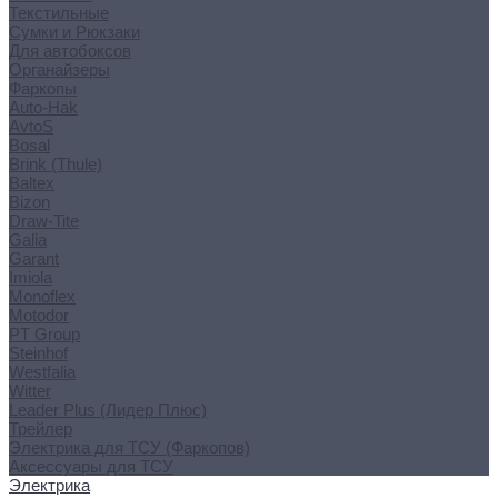
Текстильные
Сумки и Рюкзаки
Для автобоксов
Органайзеры
Фаркопы
Auto-Hak
AvtoS
Bosal
Brink (Thule)
Baltex
Bizon
Draw-Tite
Galia
Garant
Imiola
Monoflex
Motodor
PT Group
Steinhof
Westfalia
Witter
Leader Plus (Лидер Плюс)
Трейлер
Электрика для ТСУ (Фаркопов)
Аксессуары для ТСУ
Электрика