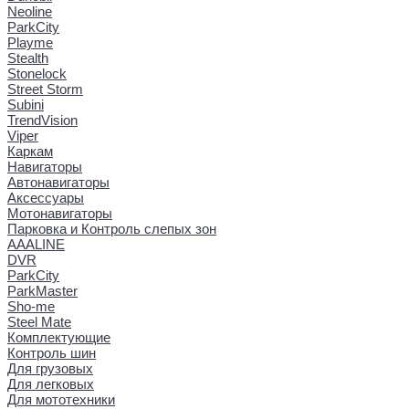
Neoline
ParkCity
Playme
Stealth
Stonelock
Street Storm
Subini
TrendVision
Viper
Каркам
Навигаторы
Автонавигаторы
Аксессуары
Мотонавигаторы
Парковка и Контроль слепых зон
AAALINE
DVR
ParkCity
ParkMaster
Sho-me
Steel Mate
Комплектующие
Контроль шин
Для грузовых
Для легковых
Для мототехники