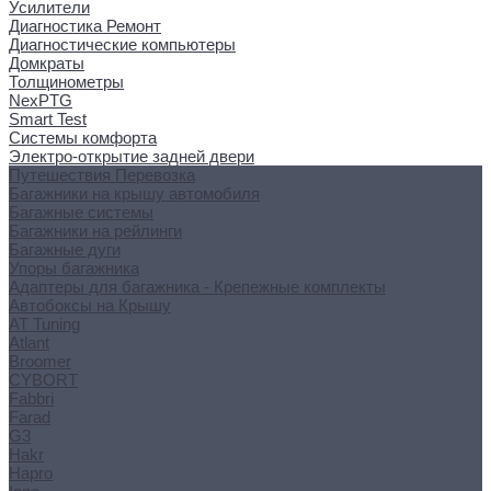
Усилители
Диагностика Ремонт
Диагностические компьютеры
Домкраты
Толщинометры
NexPTG
Smart Test
Системы комфорта
Электро-открытие задней двери
Путешествия Перевозка
Багажники на крышу автомобиля
Багажные системы
Багажники на рейлинги
Багажные дуги
Упоры багажника
Адаптеры для багажника - Крепежные комплекты
Автобоксы на Крышу
AT Tuning
Atlant
Broomer
CYBORT
Fabbri
Farad
G3
Hakr
Hapro