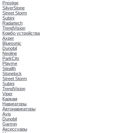
Prestige
SilverStone
Street Storm
Subini
Radartech
TrendVision
Комбо устройства
Axper
Bluesonic
Dunobil
Neoline
ParkCity
Playme
Stealth
Stonelock
Street Storm
Subini
TrendVision
Viper
Каркам
Навигаторы
Автонавигаторы
Avis
Dunobil
Garmin
Аксессуары