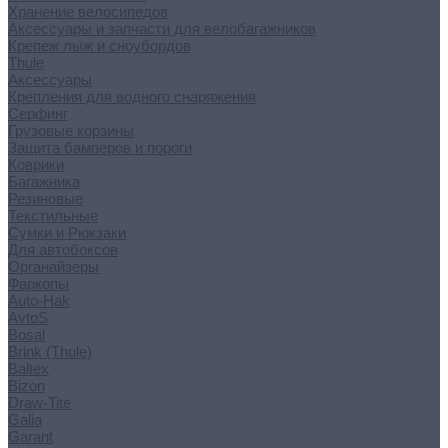
Хранение велосипедов
Аксессуары и запчасти для велобагажников
Крепеж лыж и сноубордов
Thule
Аксессуары
Крепления для водного снаряжения
Серфинг
Грузовые корзины
Защита бамперов и пороги
Коврики
Багажника
Резиновые
Текстильные
Сумки и Рюкзаки
Для автобоксов
Органайзеры
Фаркопы
Auto-Hak
AvtoS
Bosal
Brink (Thule)
Baltex
Bizon
Draw-Tite
Galia
Garant