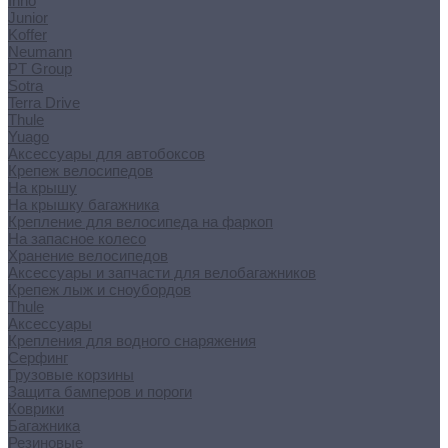
Inno
Junior
Koffer
Neumann
PT Group
Sotra
Terra Drive
Thule
Yuago
Аксессуары для автобоксов
Крепеж велосипедов
На крышу
На крышку багажника
Крепление для велосипеда на фаркоп
На запасное колесо
Хранение велосипедов
Аксессуары и запчасти для велобагажников
Крепеж лыж и сноубордов
Thule
Аксессуары
Крепления для водного снаряжения
Серфинг
Грузовые корзины
Защита бамперов и пороги
Коврики
Багажника
Резиновые