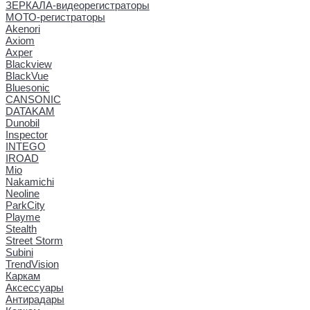
ЗЕРКАЛА-видеорегистраторы
МОТО-регистраторы
Akenori
Axiom
Axper
Blackview
BlackVue
Bluesonic
CANSONIC
DATAKAM
Dunobil
Inspector
INTEGO
IROAD
Mio
Nakamichi
Neoline
ParkCity
Playme
Stealth
Street Storm
Subini
TrendVision
Каркам
Аксессуары
Антирадары