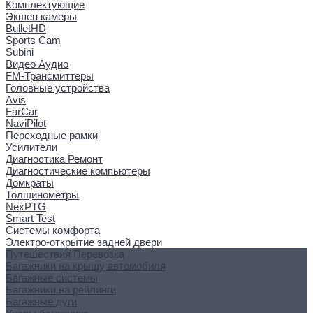
Комплектующие
Экшен камеры
BulletHD
Sports Cam
Subini
Видео Аудио
FM-Трансмиттеры
Головные устройства
Avis
FarCar
NaviPilot
Переходные рамки
Усилители
Диагностика Ремонт
Диагностические компьютеры
Домкраты
Толщинометры
NexPTG
Smart Test
Системы комфорта
Электро-открытие задней двери
Путешествия Перевозка
Багажники на крышу автомобиля
Багажные системы
Багажники на рейлинги
Багажные дуги