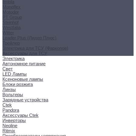
Imiola
Monoflex
Motodor
PT Group
Steinhof
Westfalia
Witter
Leader Plus (Лидер Плюс)
Трейлер
Электрика для ТСУ (Фаркопов)
Аксессуары для ТСУ
Электрика
Автономное питание
Свет
LED Лампы
Ксеноновые лампы
Блоки розжига
Линзы
Вольтеры
Зарядные устройства
Ctek
Pandora
Аксессуары Ctek
Инверторы
Neoline
Ritmix
Преобразователи напряжения