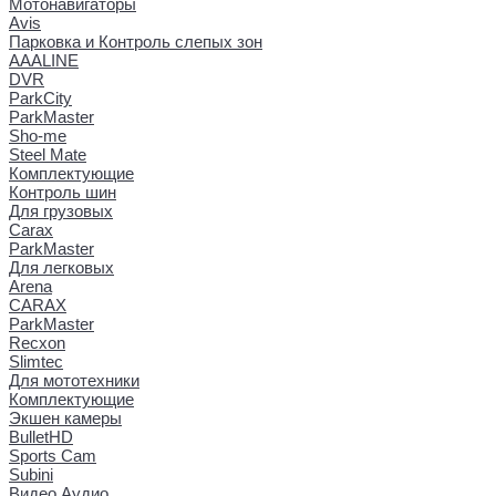
Мотонавигаторы
Avis
Парковка и Контроль слепых зон
AAALINE
DVR
ParkCity
ParkMaster
Sho-me
Steel Mate
Комплектующие
Контроль шин
Для грузовых
Carax
ParkMaster
Для легковых
Arena
CARAX
ParkMaster
Recxon
Slimtec
Для мототехники
Комплектующие
Экшен камеры
BulletHD
Sports Cam
Subini
Видео Аудио