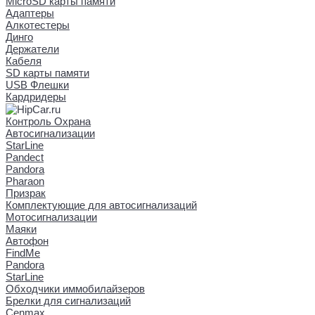
MicroSD карты памяти
Адаптеры
Алкотестеры
Динго
Держатели
Кабеля
SD карты памяти
USB Флешки
Кардридеры
Контроль Охрана
Автосигнализации
StarLine
Pandect
Pandora
Pharaon
Призрак
Комплектующие для автосигнализаций
Мотосигнализации
Маяки
Автофон
FindMe
Pandora
StarLine
Обходчики иммобилайзеров
Брелки для сигнализаций
Cenmax