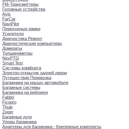
FM-Трансмиттеры
Головные устройства
Avis
FarCar
NaviPilot
Переходные рамки
Усилители
Диагностика Ремонт
Диагностические компьютеры
Домкраты
Толщинометры
NexPTG
Smart Test
Системы комфорта
Электро-открытие задней двери
Путешествия Перевозка
Багажники на крышу автомобиля
Багажные системы
Багажники на рейлинги
Fabbri
Ficopro
Thule
Zoger
Багажные дуги
Упоры багажника
Адаптеры для багажника - Крепежные комплекты