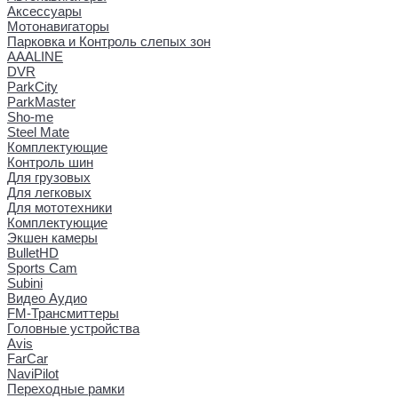
Аксессуары
Мотонавигаторы
Парковка и Контроль слепых зон
AAALINE
DVR
ParkCity
ParkMaster
Sho-me
Steel Mate
Комплектующие
Контроль шин
Для грузовых
Для легковых
Для мототехники
Комплектующие
Экшен камеры
BulletHD
Sports Cam
Subini
Видео Аудио
FM-Трансмиттеры
Головные устройства
Avis
FarCar
NaviPilot
Переходные рамки