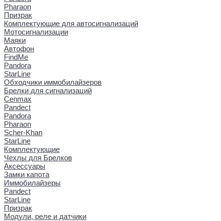
Pharaon
Призрак
Комплектующие для автосигнализаций
Мотосигнализации
Маяки
Автофон
FindMe
Pandora
StarLine
Обходчики иммобилайзеров
Брелки для сигнализаций
Cenmax
Pandect
Pandora
Pharaon
Scher-Khan
StarLine
Комплектующие
Чехлы для Брелков
Аксессуары
Замки капота
Иммобилайзеры
Pandect
StarLine
Призрак
Модули, реле и датчики