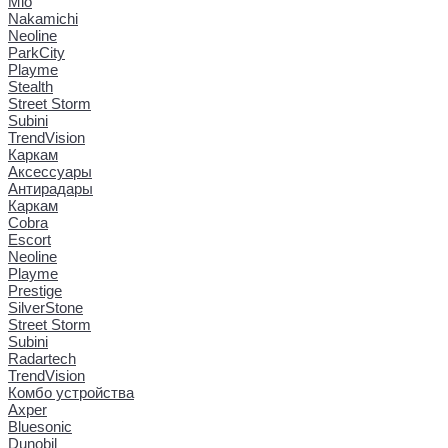
Mio
Nakamichi
Neoline
ParkCity
Playme
Stealth
Street Storm
Subini
TrendVision
Каркам
Аксессуары
Антирадары
Каркам
Cobra
Escort
Neoline
Playme
Prestige
SilverStone
Street Storm
Subini
Radartech
TrendVision
Комбо устройства
Axper
Bluesonic
Dunobil