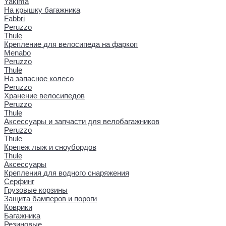
Yakima
На крышку багажника
Fabbri
Peruzzo
Thule
Крепление для велосипеда на фаркоп
Menabo
Peruzzo
Thule
На запасное колесо
Peruzzo
Хранение велосипедов
Peruzzo
Thule
Аксессуары и запчасти для велобагажников
Peruzzo
Thule
Крепеж лыж и сноубордов
Thule
Аксессуары
Крепления для водного снаряжения
Серфинг
Грузовые корзины
Защита бамперов и пороги
Коврики
Багажника
Резиновые