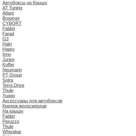
Автобоксы на Крышу
AT Tuning
Atlant
Broomer
CYBORT
Fabbri
Farad
G3
Hakr
Hapro
Inno
Junior
Koffer
Neumann
PT Group
Sotra
Terra Drive
Thule
Yuago
Аксессуары для автобоксов
Крепеж велосипедов
На крышу
Fabbri
Peruzzo
Thule
Whispbar