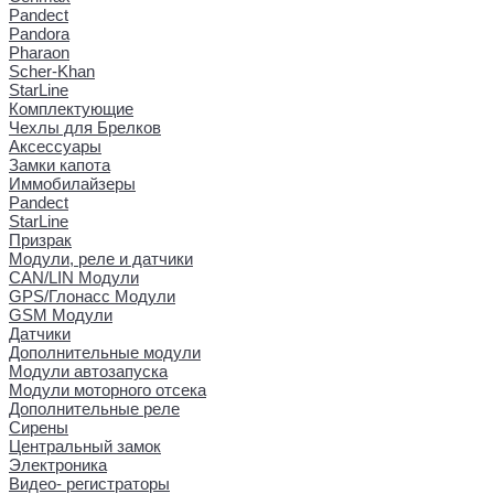
Pandect
Pandora
Pharaon
Scher-Khan
StarLine
Комплектующие
Чехлы для Брелков
Аксессуары
Замки капота
Иммобилайзеры
Pandect
StarLine
Призрак
Модули, реле и датчики
CAN/LIN Модули
GPS/Глонасс Модули
GSM Модули
Датчики
Дополнительные модули
Модули автозапуска
Модули моторного отсека
Дополнительные реле
Сирены
Центральный замок
Электроника
Видео- регистраторы