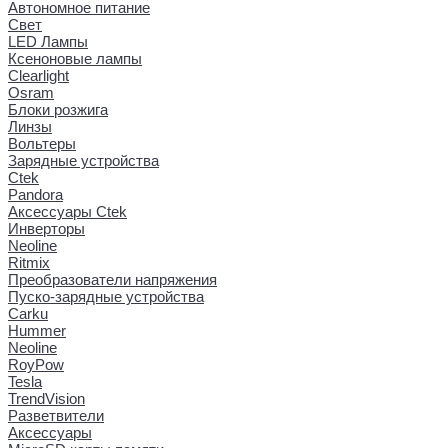
Автономное питание
Свет
LED Лампы
Ксеноновые лампы
Clearlight
Osram
Блоки розжига
Линзы
Вольтеры
Зарядные устройства
Ctek
Pandora
Аксессуары Ctek
Инверторы
Neoline
Ritmix
Преобразователи напряжения
Пуско-зарядные устройства
Carku
Hummer
Neoline
RoyPow
Tesla
TrendVision
Разветвители
Аксессуары