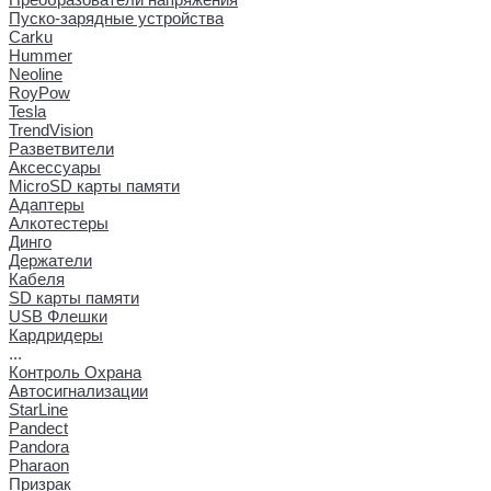
Пуско-зарядные устройства
Carku
Hummer
Neoline
RoyPow
Tesla
TrendVision
Разветвители
Аксессуары
MicroSD карты памяти
Адаптеры
Алкотестеры
Динго
Держатели
Кабеля
SD карты памяти
USB Флешки
Кардридеры
...
Контроль Охрана
Автосигнализации
StarLine
Pandect
Pandora
Pharaon
Призрак