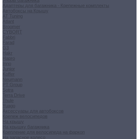
Упоры багажника
Адаптеры для багажника - Крепежные комплекты
Автобоксы на Крышу
AT Tuning
Atlant
Broomer
CYBORT
Fabbri
Farad
G3
Hakr
Hapro
Inno
Junior
Koffer
Neumann
PT Group
Sotra
Terra Drive
Thule
Yuago
Аксессуары для автобоксов
Крепеж велосипедов
На крышу
На крышку багажника
Крепление для велосипеда на фаркоп
На запасное колесо