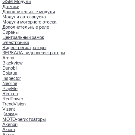
GSM Модули
Датчики
Дополнительные модули
Модули автозапуска
Модули моторного отсека
Дополнительные реле
Сирены
Центральный замок
Электроника
Видео- регистраторы
ЗЕРКАЛА-видеорегистраторы
Arena
Blackview
Dunobil
Eplutus
Inspector
Neoline
PlayMe
Recxon
RedPower
TrendVision
Vizant
Каркам
МОТО-регистраторы
Akenori
Axiom
Axper