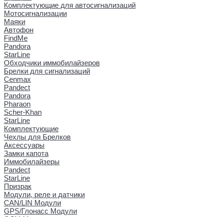
Комплектующие для автосигнализаций
Мотосигнализации
Маяки
Автофон
FindMe
Pandora
StarLine
Обходчики иммобилайзеров
Брелки для сигнализаций
Cenmax
Pandect
Pandora
Pharaon
Scher-Khan
StarLine
Комплектующие
Чехлы для Брелков
Аксессуары
Замки капота
Иммобилайзеры
Pandect
StarLine
Призрак
Модули, реле и датчики
CAN/LIN Модули
GPS/Глонасс Модули