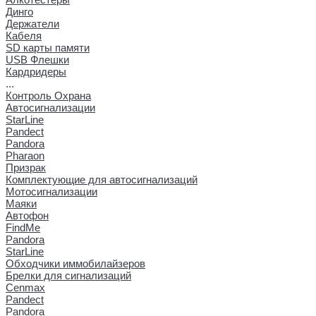
Динго
Держатели
Кабеля
SD карты памяти
USB Флешки
Кардридеры
...
Контроль Охрана
Автосигнализации
StarLine
Pandect
Pandora
Pharaon
Призрак
Комплектующие для автосигнализаций
Мотосигнализации
Маяки
Автофон
FindMe
Pandora
StarLine
Обходчики иммобилайзеров
Брелки для сигнализаций
Cenmax
Pandect
Pandora