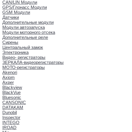
CAN/LIN Модули
GPS/Глонасс Модули
GSM Модули
Датчики
Дополнительные модули
Модули автозапуска
Модули моторного отсека
Дополнительные реле
Сирены
Центральный замок
Электроника
Видео- регистраторы
ЗЕРКАЛА-видеорегистраторы
МОТО-регистраторы
Akenori
Axiom
Axper
Blackview
BlackVue
Bluesonic
CANSONIC
DATAKAM
Dunobil
Inspector
INTEGO
IROAD