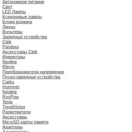
Автономное питание
Свет
LED Лампы
Ксеноновые лампы
Блоки розжига
Линзы
Вольтеры
Зарядные устройства
Ctek
Pandora
Аксессуары Ctek
Инверторы
Neoline
Ritmix
Преобразователи напряжения
Пуско-зарядные устройства
Carku
Hummer
Neoline
RoyPow
Tesla
TrendVision
Разветвители
Аксессуары
MicroSD карты памяти
Адаптеры
Алкотестеры