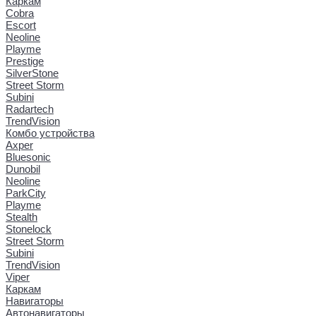
Каркам
Cobra
Escort
Neoline
Playme
Prestige
SilverStone
Street Storm
Subini
Radartech
TrendVision
Комбо устройства
Axper
Bluesonic
Dunobil
Neoline
ParkCity
Playme
Stealth
Stonelock
Street Storm
Subini
TrendVision
Viper
Каркам
Навигаторы
Автонавигаторы