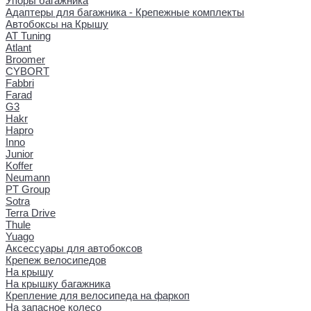
Упоры багажника
Адаптеры для багажника - Крепежные комплекты
Автобоксы на Крышу
AT Tuning
Atlant
Broomer
CYBORT
Fabbri
Farad
G3
Hakr
Hapro
Inno
Junior
Koffer
Neumann
PT Group
Sotra
Terra Drive
Thule
Yuago
Аксессуары для автобоксов
Крепеж велосипедов
На крышу
На крышку багажника
Крепление для велосипеда на фаркоп
На запасное колесо