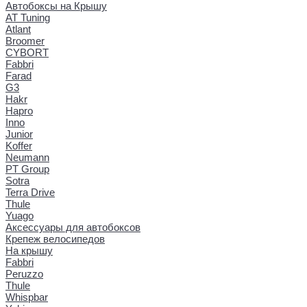
Автобоксы на Крышу
AT Tuning
Atlant
Broomer
CYBORT
Fabbri
Farad
G3
Hakr
Hapro
Inno
Junior
Koffer
Neumann
PT Group
Sotra
Terra Drive
Thule
Yuago
Аксессуары для автобоксов
Крепеж велосипедов
На крышу
Fabbri
Peruzzo
Thule
Whispbar