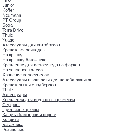
Inno
Junior
Koffer
Neumann
PT Group
Sotra
Terra Drive
Thule
Yuago
Аксессуары для автобоксов
Крепеж велосипедов
На крышу
На крышку багажника
Крепление для велосипеда на фаркоп
На запасное колесо
Хранение велосипедов
Аксессуары и запчасти для велобагажников
Крепеж лыж и сноубордов
Thule
Аксессуары
Крепления для водного снаряжения
Серфинг
Грузовые корзины
Защита бамперов и пороги
Коврики
Багажника
Резиновые