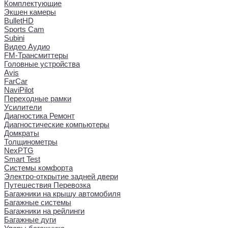
Комплектующие
Экшен камеры
BulletHD
Sports Cam
Subini
Видео Аудио
FM-Трансмиттеры
Головные устройства
Avis
FarCar
NaviPilot
Переходные рамки
Усилители
Диагностика Ремонт
Диагностические компьютеры
Домкраты
Толщинометры
NexPTG
Smart Test
Системы комфорта
Электро-открытие задней двери
Путешествия Перевозка
Багажники на крышу автомобиля
Багажные системы
Багажники на рейлинги
Багажные дуги