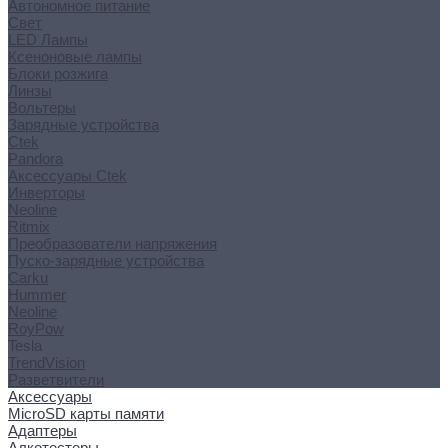
Автономное питание
Свет
LED Лампы
Ксеноновые лампы
Блоки розжига
Линзы
Вольтеры
Зарядные устройства
Ctek
Pandora
Аксессуары Ctek
Инверторы
Neoline
Ritmix
Преобразователи напряжения
Пуско-зарядные устройства
Carku
Hummer
Neoline
RoyPow
Tesla
TrendVision
Разветвители
Аксессуары
MicroSD карты памяти
Адаптеры
Алкотестеры