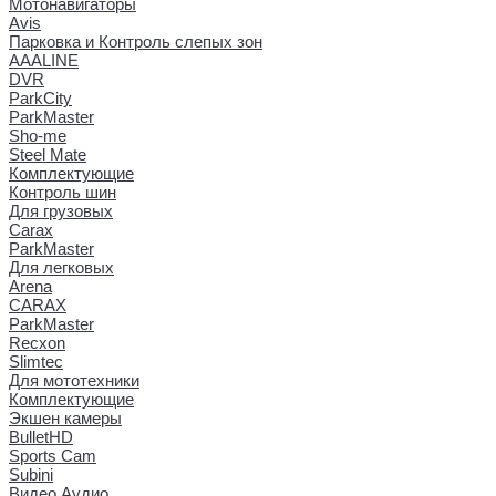
Мотонавигаторы
Avis
Парковка и Контроль слепых зон
AAALINE
DVR
ParkCity
ParkMaster
Sho-me
Steel Mate
Комплектующие
Контроль шин
Для грузовых
Carax
ParkMaster
Для легковых
Arena
CARAX
ParkMaster
Recxon
Slimtec
Для мототехники
Комплектующие
Экшен камеры
BulletHD
Sports Cam
Subini
Видео Аудио