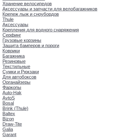
Хранение велосипедов
Аксессуары и запчасти для велобагажников
Крепеж лыж и сноубордов
Thule
Аксессуары
Крепления для водного снаряжения
Серфинг
Грузовые корзины
Защита бамперов и пороги
Коврики
Багажника
Резиновые
Текстильные
Сумки и Рюкзаки
Для автобоксов
Органайзеры
Фаркопы
Auto-Hak
AvtoS
Bosal
Brink (Thule)
Baltex
Bizon
Draw-Tite
Galia
Garant