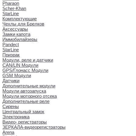
Pharaon
Scher-Khan
StarLine
Комплектующие
Чехлы для Брелков
Аксессуары
Замки капота
Иммобилайзеры
Pandect
StarLine
Призрак
Модули, реле и датчики
CAN/LIN Модули
GPS/Глонасс Модули
GSM Модули
Датчики
Дополнительные модули
Модули автозапуска
Модули моторного отсека
Дополнительные реле
Сирены
Центральный замок
Электроника
Видео- регистраторы
ЗЕРКАЛА-видеорегистраторы
Arena