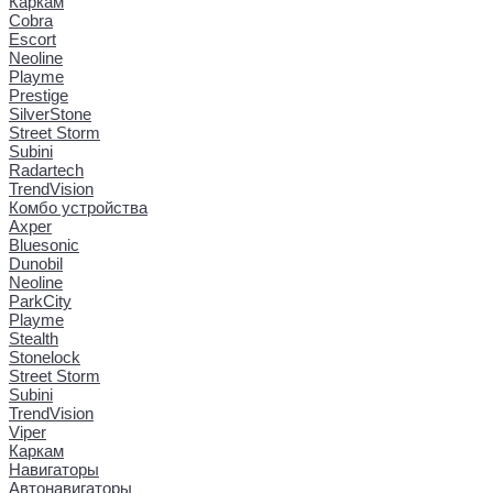
Каркам
Cobra
Escort
Neoline
Playme
Prestige
SilverStone
Street Storm
Subini
Radartech
TrendVision
Комбо устройства
Axper
Bluesonic
Dunobil
Neoline
ParkCity
Playme
Stealth
Stonelock
Street Storm
Subini
TrendVision
Viper
Каркам
Навигаторы
Автонавигаторы