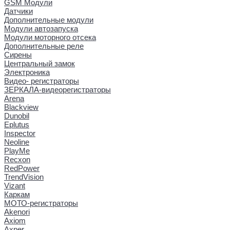
GSM Модули
Датчики
Дополнительные модули
Модули автозапуска
Модули моторного отсека
Дополнительные реле
Сирены
Центральный замок
Электроника
Видео- регистраторы
ЗЕРКАЛА-видеорегистраторы
Arena
Blackview
Dunobil
Eplutus
Inspector
Neoline
PlayMe
Recxon
RedPower
TrendVision
Vizant
Каркам
МОТО-регистраторы
Akenori
Axiom
Axper