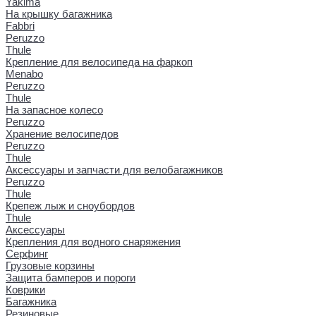
Yakima
На крышку багажника
Fabbri
Peruzzo
Thule
Крепление для велосипеда на фаркоп
Menabo
Peruzzo
Thule
На запасное колесо
Peruzzo
Хранение велосипедов
Peruzzo
Thule
Аксессуары и запчасти для велобагажников
Peruzzo
Thule
Крепеж лыж и сноубордов
Thule
Аксессуары
Крепления для водного снаряжения
Серфинг
Грузовые корзины
Защита бамперов и пороги
Коврики
Багажника
Резиновые