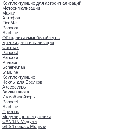
Комплектующие для автосигнализаций
Мотосигнализации
Маяки
Автофон
FindMe
Pandora
StarLine
Обходчики иммобилайзеров
Брелки для сигнализаций
Cenmax
Pandect
Pandora
Pharaon
Scher-Khan
StarLine
Комплектующие
Чехлы для Брелков
Аксессуары
Замки капота
Иммобилайзеры
Pandect
StarLine
Призрак
Модули, реле и датчики
CAN/LIN Модули
GPS/Глонасс Модули