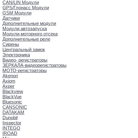
CAN/LIN Модули
GPS/Глонасс Модули
GSM Модули
Датчики
Дополнительные модули
Модули автозапуска
Модули моторного отсека
Дополнительные реле
Сирены
Центральный замок
Электроника
Видео- регистраторы
ЗЕРКАЛА-видеорегистраторы
МОТО-регистраторы
Akenori
Axiom
Axper
Blackview
BlackVue
Bluesonic
CANSONIC
DATAKAM
Dunobil
Inspector
INTEGO
IROAD