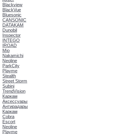
Blackview
BlackVue
Bluesonic
CANSONIC
DATAKAM
Dunobil
Inspector
INTEGO
IROAD
Mio
Nakamichi
Neoline
ParkCity
Playme
Stealth
Street Storm
Subini
TrendVision
Каркам
Аксессуары
Антирадары
Каркам
Cobra
Escort
Neoline
Playme