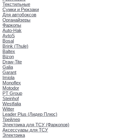
Текстильные
Сумки и Рюкзаки
Для автобоксов
Органайзеры
Фаркопы
Auto-Hak
AvtoS
Bosal
Brink (Thule)
Baltex
Bizon
Draw-Tite
Galia
Garant
Imiola
Monoflex
Motodor
PT Group
Steinhof
Westfalia
Witter
Leader Plus (Лидер Плюс)
Трейлер
Электрика для ТСУ (Фаркопов)
Аксессуары для ТСУ
Электрика