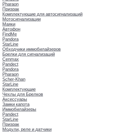
Pharaon
Призрак
Комплектующие для автосигнализаций
Мотосигнализации
Маяки
Автофон
FindMe
Pandora
StarLine
Обходчики иммобилайзеров
Брелки для сигнализаций
Cenmax
Pandect
Pandora
Pharaon
Scher-Khan
StarLine
Комплектующие
Чехлы для Брелков
Аксессуары
Замки капота
Иммобилайзеры
Pandect
StarLine
Призрак
Модули, реле и датчики