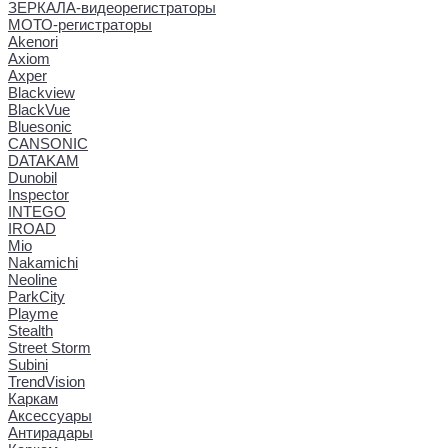
ЗЕРКАЛА-видеорегистраторы
МОТО-регистраторы
Akenori
Axiom
Axper
Blackview
BlackVue
Bluesonic
CANSONIC
DATAKAM
Dunobil
Inspector
INTEGO
IROAD
Mio
Nakamichi
Neoline
ParkCity
Playme
Stealth
Street Storm
Subini
TrendVision
Каркам
Аксессуары
Антирадары