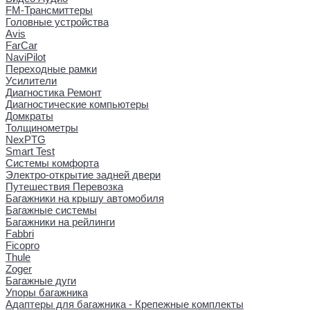
FM-Трансмиттеры
Головные устройства
Avis
FarCar
NaviPilot
Переходные рамки
Усилители
Диагностика Ремонт
Диагностические компьютеры
Домкраты
Толщинометры
NexPTG
Smart Test
Системы комфорта
Электро-открытие задней двери
Путешествия Перевозка
Багажники на крышу автомобиля
Багажные системы
Багажники на рейлинги
Fabbri
Ficopro
Thule
Zoger
Багажные дуги
Упоры багажника
Адаптеры для багажника - Крепежные комплекты