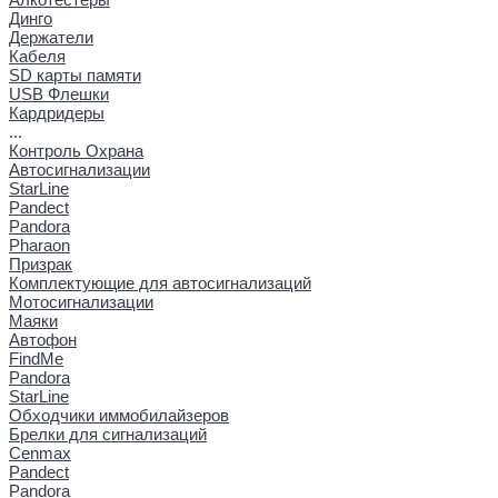
Динго
Держатели
Кабеля
SD карты памяти
USB Флешки
Кардридеры
...
Контроль Охрана
Автосигнализации
StarLine
Pandect
Pandora
Pharaon
Призрак
Комплектующие для автосигнализаций
Мотосигнализации
Маяки
Автофон
FindMe
Pandora
StarLine
Обходчики иммобилайзеров
Брелки для сигнализаций
Cenmax
Pandect
Pandora