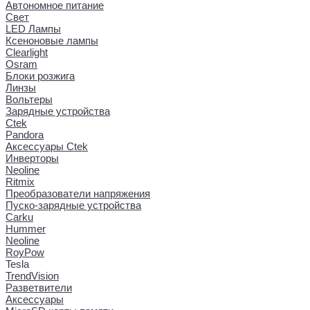
Автономное питание
Свет
LED Лампы
Ксеноновые лампы
Clearlight
Osram
Блоки розжига
Линзы
Вольтеры
Зарядные устройства
Ctek
Pandora
Аксессуары Ctek
Инверторы
Neoline
Ritmix
Преобразователи напряжения
Пуско-зарядные устройства
Carku
Hummer
Neoline
RoyPow
Tesla
TrendVision
Разветвители
Аксессуары