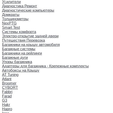
Усилители
Диагностика Ремонт
Диагностические компьютеры
Домкраты
Толщинометры
NexPTG
Smart Test
Системы комфорта
Электро-открытие задней двери
Путешествия Перевозка
Багажники на крышу автомобиля
Багажные системы
Багажники на рейлинги
Багажные дуги
Упоры багажника
Адаптеры для багажника - Крепежные комплекты
Автобоксы на Крышу
AT Tuning
Atlant
Broomer
CYBORT
Fabbri
Farad
G3
Hakr
Hapro