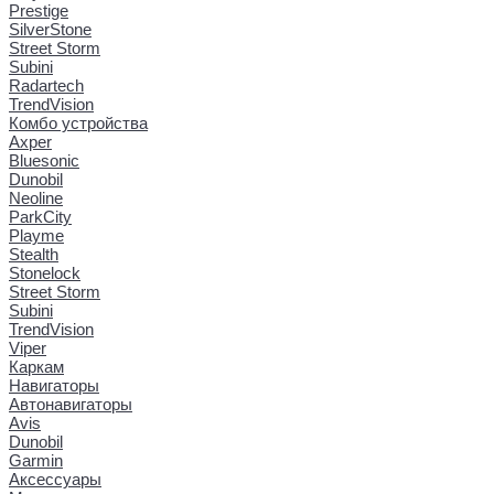
Prestige
SilverStone
Street Storm
Subini
Radartech
TrendVision
Комбо устройства
Axper
Bluesonic
Dunobil
Neoline
ParkCity
Playme
Stealth
Stonelock
Street Storm
Subini
TrendVision
Viper
Каркам
Навигаторы
Автонавигаторы
Avis
Dunobil
Garmin
Аксессуары