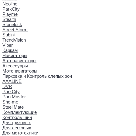
Neoline
ParkCity
Playme
Stealth
Stonelock
Street Storm
Subini
TrendVision
Viper
Каркам
Навигаторы
Автонавигаторы
Аксессуары
Мотонавигаторы
Парковка и Контроль слепых зон
AAALINE
DVR
ParkCity
ParkMaster
Sho-me
Steel Mate
Комплектующие
Контроль шин
Для грузовых
Для легковых
Для мототехники