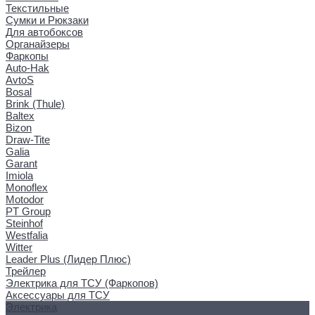
Текстильные
Сумки и Рюкзаки
Для автобоксов
Органайзеры
Фаркопы
Auto-Hak
AvtoS
Bosal
Brink (Thule)
Baltex
Bizon
Draw-Tite
Galia
Garant
Imiola
Monoflex
Motodor
PT Group
Steinhof
Westfalia
Witter
Leader Plus (Лидер Плюс)
Трейлер
Электрика для ТСУ (Фаркопов)
Аксессуары для ТСУ
Электрика