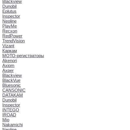
Blackview
Dunobil
Eplutus
Inspector
Neoline
PlayMe
Recxon
RedPower
TrendVision
Vizant
Каркам
МОТО-регистраторы
Akenori
Axiom
Axper
Blackview
BlackVue
Bluesonic
CANSONIC
DATAKAM
Dunobil
Inspector
INTEGO
IROAD
Mio
Nakamichi
Neoline