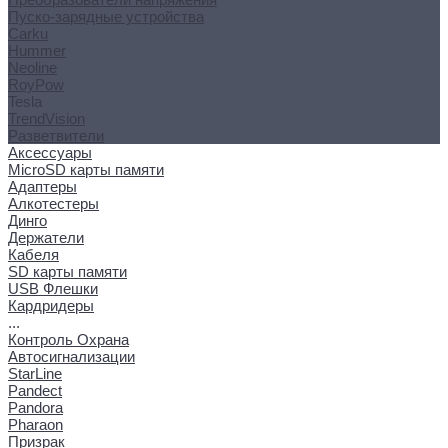
Пуско-зарядные устройства
Carku
Hummer
Neoline
RoyPow
Tesla
TrendVision
Разветвители
Аксессуары
MicroSD карты памяти
Адаптеры
Алкотестеры
Динго
Держатели
Кабеля
SD карты памяти
USB Флешки
Кардридеры
...
Контроль Охрана
Автосигнализации
StarLine
Pandect
Pandora
Pharaon
Призрак