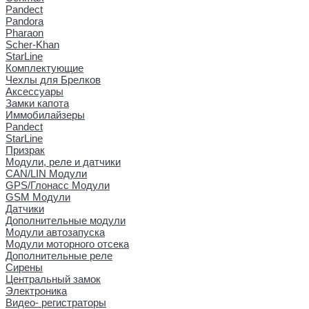
Pandect
Pandora
Pharaon
Scher-Khan
StarLine
Комплектующие
Чехлы для Брелков
Аксессуары
Замки капота
Иммобилайзеры
Pandect
StarLine
Призрак
Модули, реле и датчики
CAN/LIN Модули
GPS/Глонасс Модули
GSM Модули
Датчики
Дополнительные модули
Модули автозапуска
Модули моторного отсека
Дополнительные реле
Сирены
Центральный замок
Электроника
Видео- регистраторы