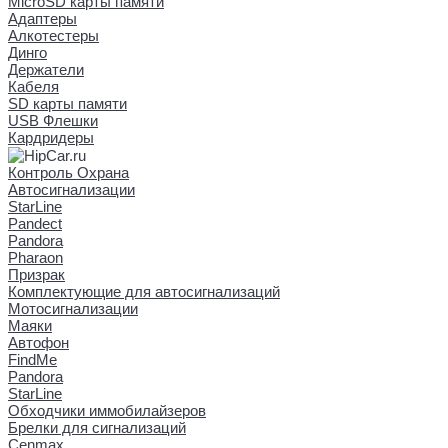
MicroSD карты памяти
Адаптеры
Алкотестеры
Динго
Держатели
Кабеля
SD карты памяти
USB Флешки
Кардридеры
Контроль Охрана
Автосигнализации
StarLine
Pandect
Pandora
Pharaon
Призрак
Комплектующие для автосигнализаций
Мотосигнализации
Маяки
Автофон
FindMe
Pandora
StarLine
Обходчики иммобилайзеров
Брелки для сигнализаций
Cenmax