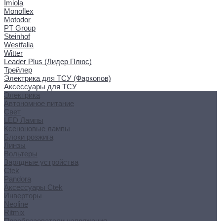
Imiola
Monoflex
Motodor
PT Group
Steinhof
Westfalia
Witter
Leader Plus (Лидер Плюс)
Трейлер
Электрика для ТСУ (Фаркопов)
Аксессуары для ТСУ
Электрика
Автономное питание
Свет
LED Лампы
Ксеноновые лампы
Блоки розжига
Линзы
Вольтеры
Зарядные устройства
Ctek
Pandora
Аксессуары Ctek
Инверторы
Neoline
Ritmix
Преобразователи напряжения