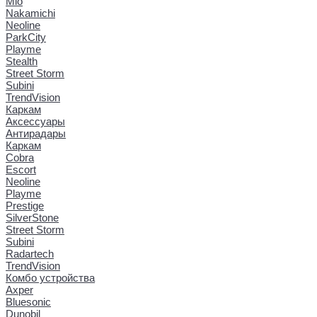
Mio
Nakamichi
Neoline
ParkCity
Playme
Stealth
Street Storm
Subini
TrendVision
Каркам
Аксессуары
Антирадары
Каркам
Cobra
Escort
Neoline
Playme
Prestige
SilverStone
Street Storm
Subini
Radartech
TrendVision
Комбо устройства
Axper
Bluesonic
Dunobil