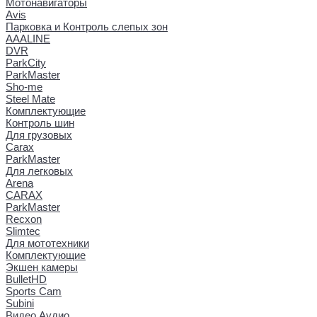
Мотонавигаторы
Avis
Парковка и Контроль слепых зон
AAALINE
DVR
ParkCity
ParkMaster
Sho-me
Steel Mate
Комплектующие
Контроль шин
Для грузовых
Carax
ParkMaster
Для легковых
Arena
CARAX
ParkMaster
Recxon
Slimtec
Для мототехники
Комплектующие
Экшен камеры
BulletHD
Sports Cam
Subini
Видео Аудио