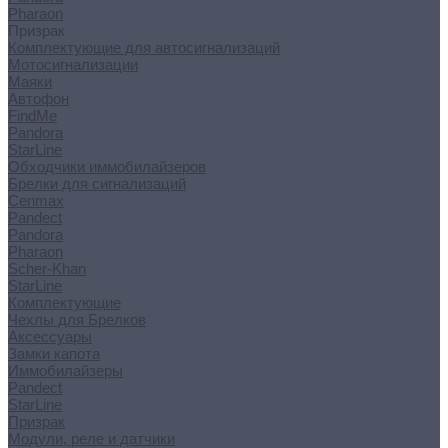
Pharaon
Призрак
Комплектующие для автосигнализаций
Мотосигнализации
Маяки
Автофон
FindMe
Pandora
StarLine
Обходчики иммобилайзеров
Брелки для сигнализаций
Cenmax
Pandect
Pandora
Pharaon
Scher-Khan
StarLine
Комплектующие
Чехлы для Брелков
Аксессуары
Замки капота
Иммобилайзеры
Pandect
StarLine
Призрак
Модули, реле и датчики