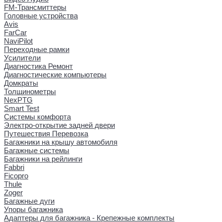
FM-Трансмиттеры
Головные устройства
Avis
FarCar
NaviPilot
Переходные рамки
Усилители
Диагностика Ремонт
Диагностические компьютеры
Домкраты
Толщинометры
NexPTG
Smart Test
Системы комфорта
Электро-открытие задней двери
Путешествия Перевозка
Багажники на крышу автомобиля
Багажные системы
Багажники на рейлинги
Fabbri
Ficopro
Thule
Zoger
Багажные дуги
Упоры багажника
Адаптеры для багажника - Крепежные комплекты