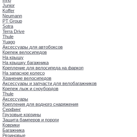
Inno
Junior
Koffer
Neumann
PT Group
Sotra
Terra Drive
Thule
Yuago
Аксессуары для автобоксов
Крепеж велосипедов
На крышу
На крышку багажника
Крепление для велосипеда на фаркоп
На запасное колесо
Хранение велосипедов
Аксессуары и запчасти для велобагажников
Крепеж лыж и сноубордов
Thule
Аксессуары
Крепления для водного снаряжения
Серфинг
Грузовые корзины
Защита бамперов и пороги
Коврики
Багажника
Резиновые