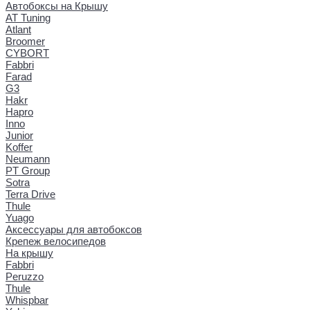
Автобоксы на Крышу
AT Tuning
Atlant
Broomer
CYBORT
Fabbri
Farad
G3
Hakr
Hapro
Inno
Junior
Koffer
Neumann
PT Group
Sotra
Terra Drive
Thule
Yuago
Аксессуары для автобоксов
Крепеж велосипедов
На крышу
Fabbri
Peruzzo
Thule
Whispbar