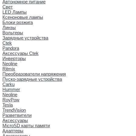
Автономное питание
Свет
LED Лампы
Ксеноновые лампы
Блоки розжига
Линзы
Вольтеры
Зарядные устройства
Ctek
Pandora
Аксессуары Ctek
Инверторы
Neoline
Ritmix
Преобразователи напряжения
Пуско-зарядные устройства
Carku
Hummer
Neoline
RoyPow
Tesla
TrendVision
Разветвители
Аксессуары
MicroSD карты памяти
Адаптеры
Алкотестеры