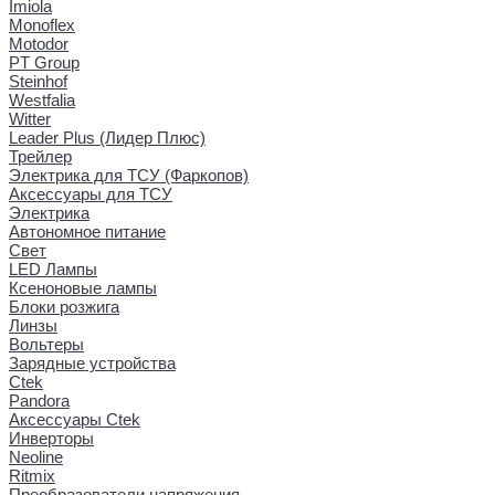
Imiola
Monoflex
Motodor
PT Group
Steinhof
Westfalia
Witter
Leader Plus (Лидер Плюс)
Трейлер
Электрика для ТСУ (Фаркопов)
Аксессуары для ТСУ
Электрика
Автономное питание
Свет
LED Лампы
Ксеноновые лампы
Блоки розжига
Линзы
Вольтеры
Зарядные устройства
Ctek
Pandora
Аксессуары Ctek
Инверторы
Neoline
Ritmix
Преобразователи напряжения