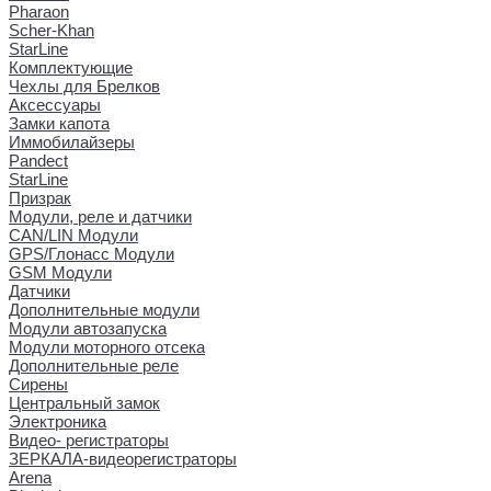
Pharaon
Scher-Khan
StarLine
Комплектующие
Чехлы для Брелков
Аксессуары
Замки капота
Иммобилайзеры
Pandect
StarLine
Призрак
Модули, реле и датчики
CAN/LIN Модули
GPS/Глонасс Модули
GSM Модули
Датчики
Дополнительные модули
Модули автозапуска
Модули моторного отсека
Дополнительные реле
Сирены
Центральный замок
Электроника
Видео- регистраторы
ЗЕРКАЛА-видеорегистраторы
Arena