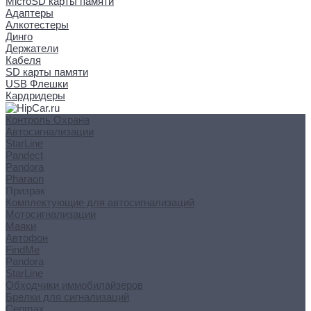
MicroSD карты памяти
Адаптеры
Алкотестеры
Динго
Держатели
Кабеля
SD карты памяти
USB Флешки
Кардридеры
Контроль Охрана
Автосигнализации
StarLine
Pandect
Pandora
Pharaon
Призрак
Комплектующие для автосигнализаций
Мотосигнализации
Маяки
Автофон
FindMe
Pandora
StarLine
Обходчики иммобилайзеров
Брелки для сигнализаций
Cenmax