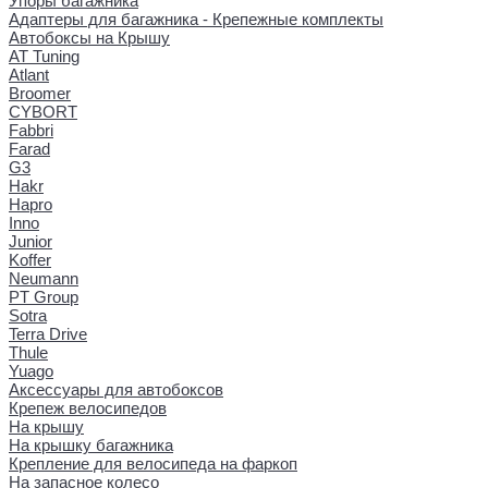
Упоры багажника
Адаптеры для багажника - Крепежные комплекты
Автобоксы на Крышу
AT Tuning
Atlant
Broomer
CYBORT
Fabbri
Farad
G3
Hakr
Hapro
Inno
Junior
Koffer
Neumann
PT Group
Sotra
Terra Drive
Thule
Yuago
Аксессуары для автобоксов
Крепеж велосипедов
На крышу
На крышку багажника
Крепление для велосипеда на фаркоп
На запасное колесо