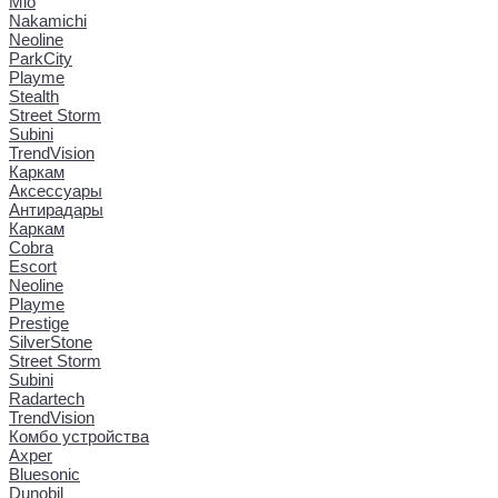
Mio
Nakamichi
Neoline
ParkCity
Playme
Stealth
Street Storm
Subini
TrendVision
Каркам
Аксессуары
Антирадары
Каркам
Cobra
Escort
Neoline
Playme
Prestige
SilverStone
Street Storm
Subini
Radartech
TrendVision
Комбо устройства
Axper
Bluesonic
Dunobil