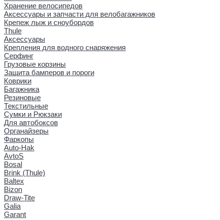
Хранение велосипедов
Аксессуары и запчасти для велобагажников
Крепеж лыж и сноубордов
Thule
Аксессуары
Крепления для водного снаряжения
Серфинг
Грузовые корзины
Защита бамперов и пороги
Коврики
Багажника
Резиновые
Текстильные
Сумки и Рюкзаки
Для автобоксов
Органайзеры
Фаркопы
Auto-Hak
AvtoS
Bosal
Brink (Thule)
Baltex
Bizon
Draw-Tite
Galia
Garant