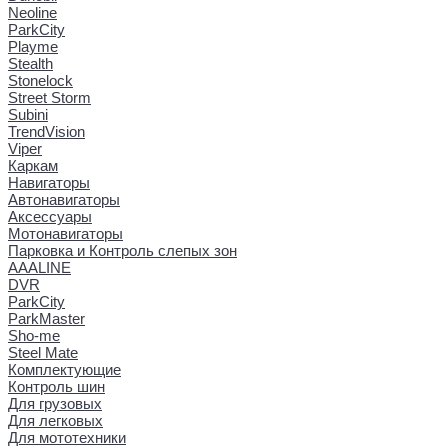
Neoline
ParkCity
Playme
Stealth
Stonelock
Street Storm
Subini
TrendVision
Viper
Каркам
Навигаторы
Автонавигаторы
Аксессуары
Мотонавигаторы
Парковка и Контроль слепых зон
AAALINE
DVR
ParkCity
ParkMaster
Sho-me
Steel Mate
Комплектующие
Контроль шин
Для грузовых
Для легковых
Для мототехники