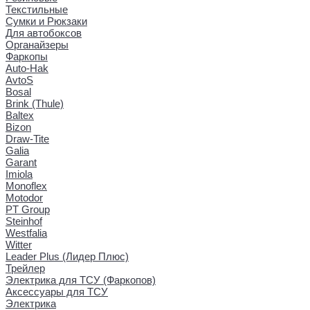
Текстильные
Сумки и Рюкзаки
Для автобоксов
Органайзеры
Фаркопы
Auto-Hak
AvtoS
Bosal
Brink (Thule)
Baltex
Bizon
Draw-Tite
Galia
Garant
Imiola
Monoflex
Motodor
PT Group
Steinhof
Westfalia
Witter
Leader Plus (Лидер Плюс)
Трейлер
Электрика для ТСУ (Фаркопов)
Аксессуары для ТСУ
Электрика