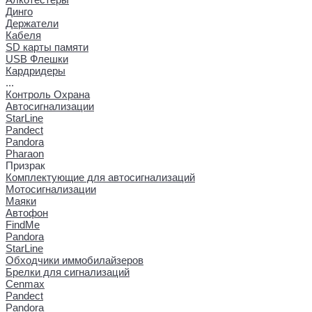
Динго
Держатели
Кабеля
SD карты памяти
USB Флешки
Кардридеры
...
Контроль Охрана
Автосигнализации
StarLine
Pandect
Pandora
Pharaon
Призрак
Комплектующие для автосигнализаций
Мотосигнализации
Маяки
Автофон
FindMe
Pandora
StarLine
Обходчики иммобилайзеров
Брелки для сигнализаций
Cenmax
Pandect
Pandora