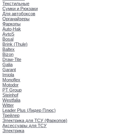
Текстильные
Сумки и Рюкзаки
Для автобоксов
Органайзеры
Фаркопы
Auto-Hak
AvtoS
Bosal
Brink (Thule)
Baltex
Bizon
Draw-Tite
Galia
Garant
Imiola
Monoflex
Motodor
PT Group
Steinhof
Westfalia
Witter
Leader Plus (Лидер Плюс)
Трейлер
Электрика для ТСУ (Фаркопов)
Аксессуары для ТСУ
Электрика