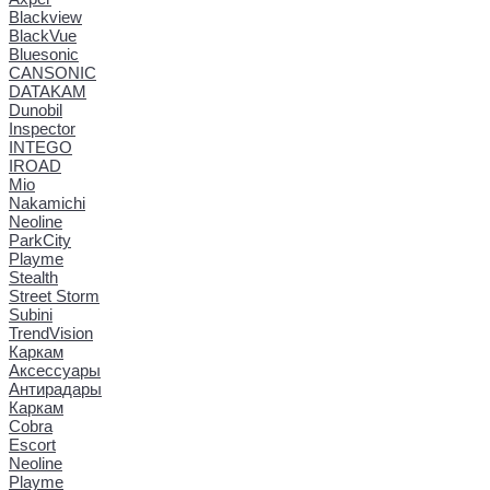
Blackview
BlackVue
Bluesonic
CANSONIC
DATAKAM
Dunobil
Inspector
INTEGO
IROAD
Mio
Nakamichi
Neoline
ParkCity
Playme
Stealth
Street Storm
Subini
TrendVision
Каркам
Аксессуары
Антирадары
Каркам
Cobra
Escort
Neoline
Playme