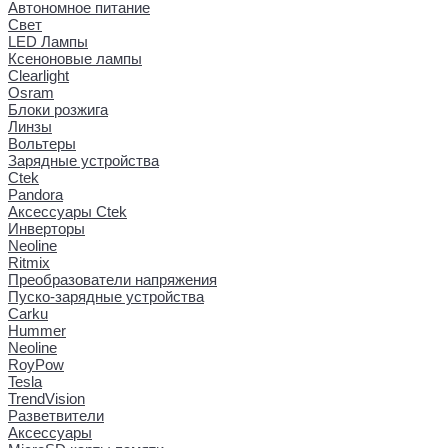
Автономное питание
Свет
LED Лампы
Ксеноновые лампы
Clearlight
Osram
Блоки розжига
Линзы
Вольтеры
Зарядные устройства
Ctek
Pandora
Аксессуары Ctek
Инверторы
Neoline
Ritmix
Преобразователи напряжения
Пуско-зарядные устройства
Carku
Hummer
Neoline
RoyPow
Tesla
TrendVision
Разветвители
Аксессуары