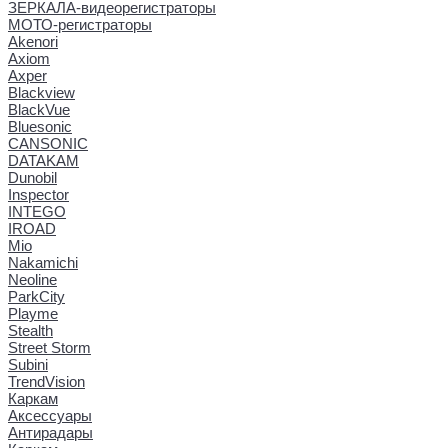
ЗЕРКАЛА-видеорегистраторы
МОТО-регистраторы
Akenori
Axiom
Axper
Blackview
BlackVue
Bluesonic
CANSONIC
DATAKAM
Dunobil
Inspector
INTEGO
IROAD
Mio
Nakamichi
Neoline
ParkCity
Playme
Stealth
Street Storm
Subini
TrendVision
Каркам
Аксессуары
Антирадары