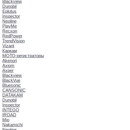
Blackview
Dunobil
Eplutus
Inspector
Neoline
PlayMe
Recxon
RedPower
TrendVision
Vizant
Каркам
МОТО-регистраторы
Akenori
Axiom
Axper
Blackview
BlackVue
Bluesonic
CANSONIC
DATAKAM
Dunobil
Inspector
INTEGO
IROAD
Mio
Nakamichi
Neoline