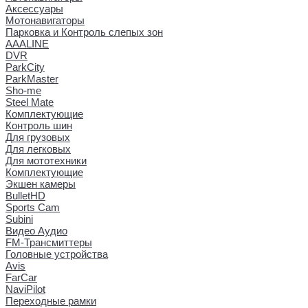
Аксессуары
Мотонавигаторы
Парковка и Контроль слепых зон
AAALINE
DVR
ParkCity
ParkMaster
Sho-me
Steel Mate
Комплектующие
Контроль шин
Для грузовых
Для легковых
Для мототехники
Комплектующие
Экшен камеры
BulletHD
Sports Cam
Subini
Видео Аудио
FM-Трансмиттеры
Головные устройства
Avis
FarCar
NaviPilot
Переходные рамки