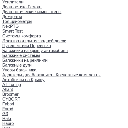
Усилители
Диагностика Ремонт
Диагностические компьютеры
Домкраты
Толщинометры
NexPTG
Smart Test
Системы комфорта
Электро-открытие задней двери
Путешествия Перевозка
Багажники на крышу автомобиля
Багажные системы
Багажники на рейлинги
Багажные дуги
Упоры багажника
Адаптеры для багажника - Крепежные комплекты
Автобоксы на Крышу
AT Tuning
Atlant
Broomer
CYBORT
Fabbri
Farad
G3
Hakr
Hapro