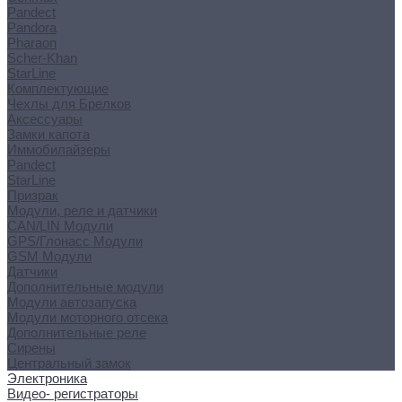
Pandect
Pandora
Pharaon
Scher-Khan
StarLine
Комплектующие
Чехлы для Брелков
Аксессуары
Замки капота
Иммобилайзеры
Pandect
StarLine
Призрак
Модули, реле и датчики
CAN/LIN Модули
GPS/Глонасс Модули
GSM Модули
Датчики
Дополнительные модули
Модули автозапуска
Модули моторного отсека
Дополнительные реле
Сирены
Центральный замок
Электроника
Видео- регистраторы