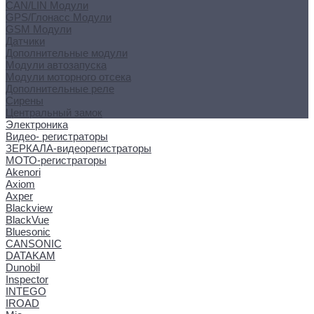
CAN/LIN Модули
GPS/Глонасс Модули
GSM Модули
Датчики
Дополнительные модули
Модули автозапуска
Модули моторного отсека
Дополнительные реле
Сирены
Центральный замок
Электроника
Видео- регистраторы
ЗЕРКАЛА-видеорегистраторы
МОТО-регистраторы
Akenori
Axiom
Axper
Blackview
BlackVue
Bluesonic
CANSONIC
DATAKAM
Dunobil
Inspector
INTEGO
IROAD