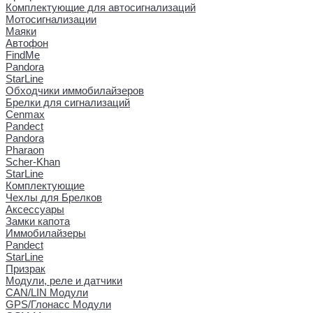
Комплектующие для автосигнализаций
Мотосигнализации
Маяки
Автофон
FindMe
Pandora
StarLine
Обходчики иммобилайзеров
Брелки для сигнализаций
Cenmax
Pandect
Pandora
Pharaon
Scher-Khan
StarLine
Комплектующие
Чехлы для Брелков
Аксессуары
Замки капота
Иммобилайзеры
Pandect
StarLine
Призрак
Модули, реле и датчики
CAN/LIN Модули
GPS/Глонасс Модули