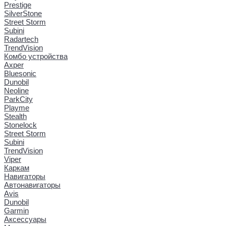
Prestige
SilverStone
Street Storm
Subini
Radartech
TrendVision
Комбо устройства
Axper
Bluesonic
Dunobil
Neoline
ParkCity
Playme
Stealth
Stonelock
Street Storm
Subini
TrendVision
Viper
Каркам
Навигаторы
Автонавигаторы
Avis
Dunobil
Garmin
Аксессуары