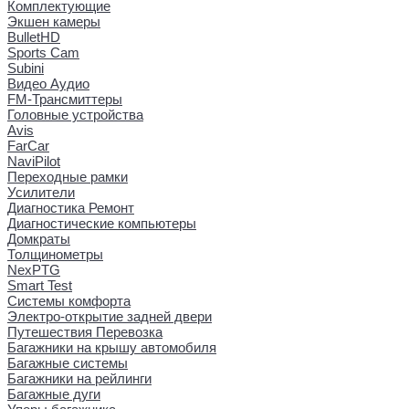
Комплектующие
Экшен камеры
BulletHD
Sports Cam
Subini
Видео Аудио
FM-Трансмиттеры
Головные устройства
Avis
FarCar
NaviPilot
Переходные рамки
Усилители
Диагностика Ремонт
Диагностические компьютеры
Домкраты
Толщинометры
NexPTG
Smart Test
Системы комфорта
Электро-открытие задней двери
Путешествия Перевозка
Багажники на крышу автомобиля
Багажные системы
Багажники на рейлинги
Багажные дуги