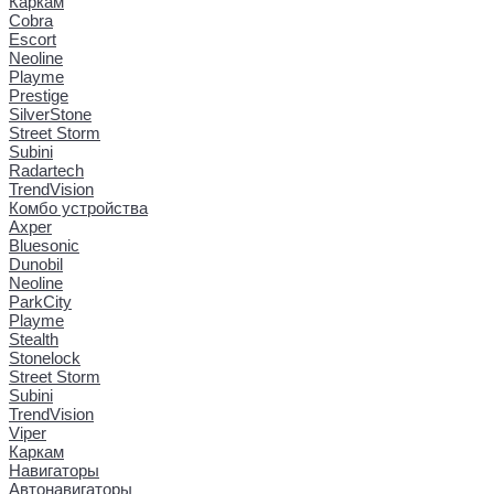
Каркам
Cobra
Escort
Neoline
Playme
Prestige
SilverStone
Street Storm
Subini
Radartech
TrendVision
Комбо устройства
Axper
Bluesonic
Dunobil
Neoline
ParkCity
Playme
Stealth
Stonelock
Street Storm
Subini
TrendVision
Viper
Каркам
Навигаторы
Автонавигаторы