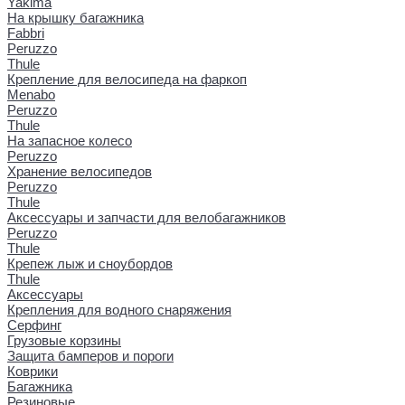
Yakima
На крышку багажника
Fabbri
Peruzzo
Thule
Крепление для велосипеда на фаркоп
Menabo
Peruzzo
Thule
На запасное колесо
Peruzzo
Хранение велосипедов
Peruzzo
Thule
Аксессуары и запчасти для велобагажников
Peruzzo
Thule
Крепеж лыж и сноубордов
Thule
Аксессуары
Крепления для водного снаряжения
Серфинг
Грузовые корзины
Защита бамперов и пороги
Коврики
Багажника
Резиновые