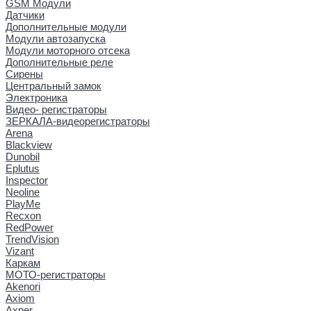
GSM Модули
Датчики
Дополнительные модули
Модули автозапуска
Модули моторного отсека
Дополнительные реле
Сирены
Центральный замок
Электроника
Видео- регистраторы
ЗЕРКАЛА-видеорегистраторы
Arena
Blackview
Dunobil
Eplutus
Inspector
Neoline
PlayMe
Recxon
RedPower
TrendVision
Vizant
Каркам
МОТО-регистраторы
Akenori
Axiom
Axper