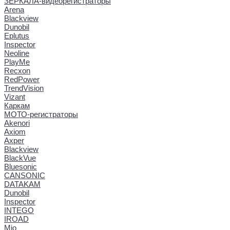
ЗЕРКАЛА-видеорегистраторы
Arena
Blackview
Dunobil
Eplutus
Inspector
Neoline
PlayMe
Recxon
RedPower
TrendVision
Vizant
Каркам
МОТО-регистраторы
Akenori
Axiom
Axper
Blackview
BlackVue
Bluesonic
CANSONIC
DATAKAM
Dunobil
Inspector
INTEGO
IROAD
Mio