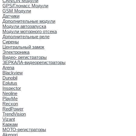
CAN/LIN Модули
GPS/Глонасс Модули
GSM Модули
Датчики
Дополнительные модули
Модули автозапуска
Модули моторного отсека
Дополнительные реле
Сирены
Центральный замок
Электроника
Видео- регистраторы
ЗЕРКАЛА-видеорегистраторы
Arena
Blackview
Dunobil
Eplutus
Inspector
Neoline
PlayMe
Recxon
RedPower
TrendVision
Vizant
Каркам
МОТО-регистраторы
Akenori