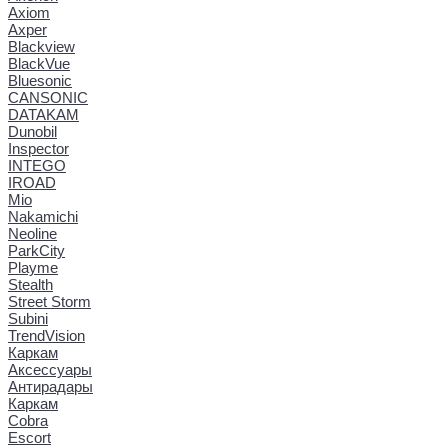
Axiom
Axper
Blackview
BlackVue
Bluesonic
CANSONIC
DATAKAM
Dunobil
Inspector
INTEGO
IROAD
Mio
Nakamichi
Neoline
ParkCity
Playme
Stealth
Street Storm
Subini
TrendVision
Каркам
Аксессуары
Антирадары
Каркам
Cobra
Escort