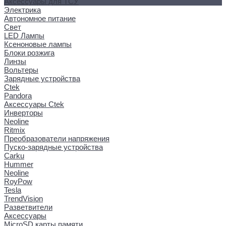
Аксессуары для ТСУ
Электрика
Автономное питание
Свет
LED Лампы
Ксеноновые лампы
Блоки розжига
Линзы
Вольтеры
Зарядные устройства
Ctek
Pandora
Аксессуары Ctek
Инверторы
Neoline
Ritmix
Преобразователи напряжения
Пуско-зарядные устройства
Carku
Hummer
Neoline
RoyPow
Tesla
TrendVision
Разветвители
Аксессуары
MicroSD карты памяти