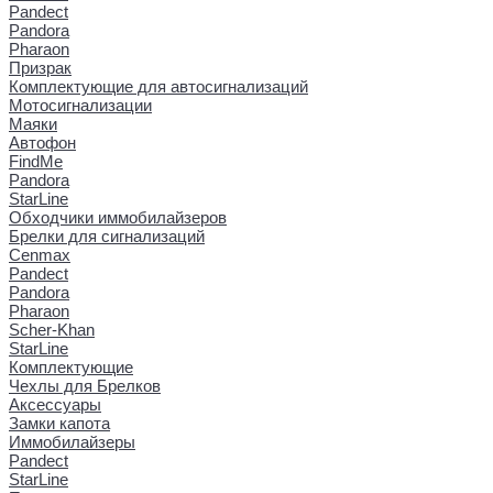
Pandect
Pandora
Pharaon
Призрак
Комплектующие для автосигнализаций
Мотосигнализации
Маяки
Автофон
FindMe
Pandora
StarLine
Обходчики иммобилайзеров
Брелки для сигнализаций
Cenmax
Pandect
Pandora
Pharaon
Scher-Khan
StarLine
Комплектующие
Чехлы для Брелков
Аксессуары
Замки капота
Иммобилайзеры
Pandect
StarLine