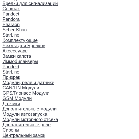
Брелки для сигнализаций
Cenmax
Pandect
Pandora
Pharaon
Scher-Khan
StarLine
Комплектующие
Чехлы для Брелков
Аксессуары
Замки капота
Иммобилайзеры
Pandect
StarLine
Призрак
Модули, реле и датчики
CAN/LIN Модули
GPS/Глонасс Модули
GSM Модули
Датчики
Дополнительные модули
Модули автозапуска
Модули моторного отсека
Дополнительные реле
Сирены
Центральный замок