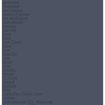
Багажника
Резиновые
Текстильные
Сумки и Рюкзаки
Для автобоксов
Органайзеры
Фаркопы
Auto-Hak
AvtoS
Bosal
Brink (Thule)
Baltex
Bizon
Draw-Tite
Galia
Garant
Imiola
Monoflex
Motodor
PT Group
Steinhof
Westfalia
Witter
Leader Plus (Лидер Плюс)
Трейлер
Электрика для ТСУ (Фаркопов)