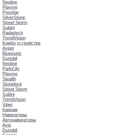
Neoline
Playme
Prestige
SilverStone
Street Storm
Subini
Radartech
TrendVision
Комбо устройства
Axper
Bluesonic
Dunobil
Neoline
ParkCity
Playme
Stealth
Stonelock
Street Storm
Subini
TrendVision
Viper
Каркам
Навигаторы
Автонавигаторы
Avis
Dunobil