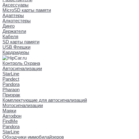
Аксессуары
MicroSD карты памяти
Адаптеры
Алкотестеры
Динго
Держатели
Кабеля
SD карты памяти
USB Флешки
Кардридеры
Контроль Охрана
Автосигнализации
StarLine
Pandect
Pandora
Pharaon
Призрак
Комплектующие для автосигнализаций
Мотосигнализации
Маяки
Автофон
FindMe
Pandora
StarLine
Обходчики иммобилайзеров