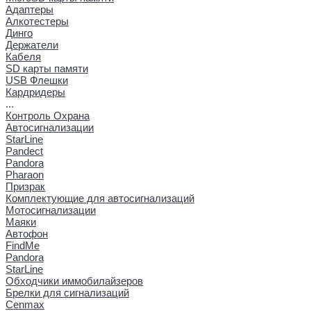
Адаптеры
Алкотестеры
Динго
Держатели
Кабеля
SD карты памяти
USB Флешки
Кардридеры
...
Контроль Охрана
Автосигнализации
StarLine
Pandect
Pandora
Pharaon
Призрак
Комплектующие для автосигнализаций
Мотосигнализации
Маяки
Автофон
FindMe
Pandora
StarLine
Обходчики иммобилайзеров
Брелки для сигнализаций
Cenmax