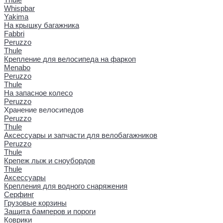
Whispbar
Yakima
На крышку багажника
Fabbri
Peruzzo
Thule
Крепление для велосипеда на фаркоп
Menabo
Peruzzo
Thule
На запасное колесо
Peruzzo
Хранение велосипедов
Peruzzo
Thule
Аксессуары и запчасти для велобагажников
Peruzzo
Thule
Крепеж лыж и сноубордов
Thule
Аксессуары
Крепления для водного снаряжения
Серфинг
Грузовые корзины
Защита бамперов и пороги
Коврики