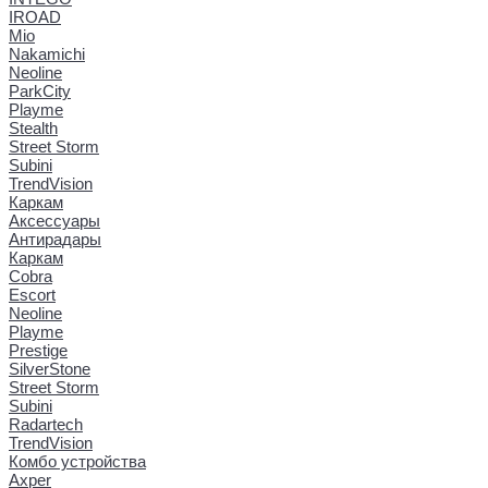
IROAD
Mio
Nakamichi
Neoline
ParkCity
Playme
Stealth
Street Storm
Subini
TrendVision
Каркам
Аксессуары
Антирадары
Каркам
Cobra
Escort
Neoline
Playme
Prestige
SilverStone
Street Storm
Subini
Radartech
TrendVision
Комбо устройства
Axper