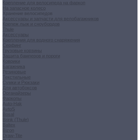
Крепление для велосипеда на фаркоп
На запасное колесо
Хранение велосипедов
Аксессуары и запчасти для велобагажников
Крепеж лыж и сноубордов
Thule
Аксессуары
Крепления для водного снаряжения
Серфинг
Грузовые корзины
Защита бамперов и пороги
Коврики
Багажника
Резиновые
Текстильные
Сумки и Рюкзаки
Для автобоксов
Органайзеры
Фаркопы
Auto-Hak
AvtoS
Bosal
Brink (Thule)
Baltex
Bizon
Draw-Tite