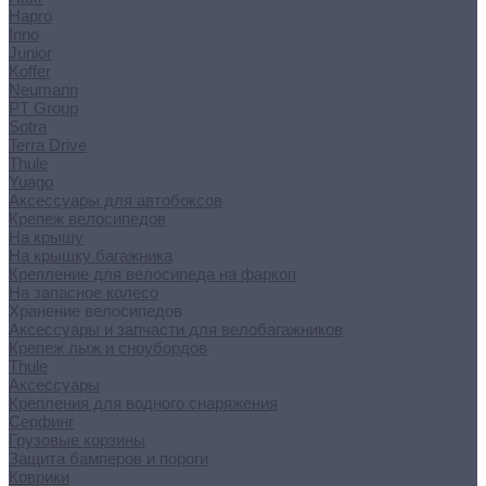
Hapro
Inno
Junior
Koffer
Neumann
PT Group
Sotra
Terra Drive
Thule
Yuago
Аксессуары для автобоксов
Крепеж велосипедов
На крышу
На крышку багажника
Крепление для велосипеда на фаркоп
На запасное колесо
Хранение велосипедов
Аксессуары и запчасти для велобагажников
Крепеж лыж и сноубордов
Thule
Аксессуары
Крепления для водного снаряжения
Серфинг
Грузовые корзины
Защита бамперов и пороги
Коврики