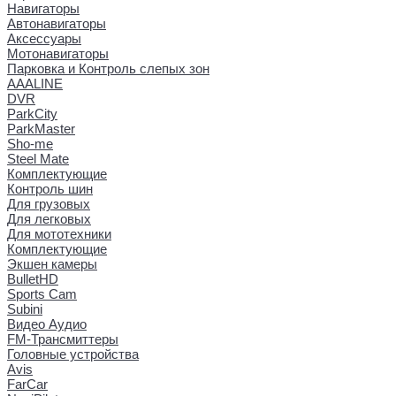
Навигаторы
Автонавигаторы
Аксессуары
Мотонавигаторы
Парковка и Контроль слепых зон
AAALINE
DVR
ParkCity
ParkMaster
Sho-me
Steel Mate
Комплектующие
Контроль шин
Для грузовых
Для легковых
Для мототехники
Комплектующие
Экшен камеры
BulletHD
Sports Cam
Subini
Видео Аудио
FM-Трансмиттеры
Головные устройства
Avis
FarCar