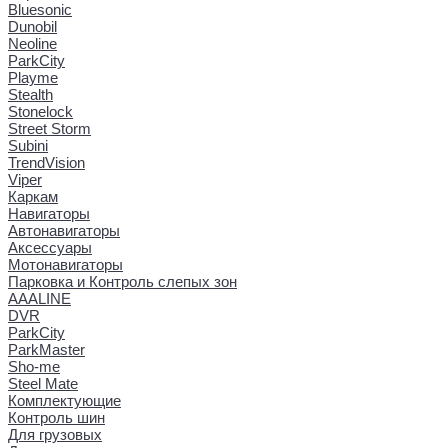
Bluesonic
Dunobil
Neoline
ParkCity
Playme
Stealth
Stonelock
Street Storm
Subini
TrendVision
Viper
Каркам
Навигаторы
Автонавигаторы
Аксессуары
Мотонавигаторы
Парковка и Контроль слепых зон
AAALINE
DVR
ParkCity
ParkMaster
Sho-me
Steel Mate
Комплектующие
Контроль шин
Для грузовых