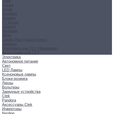
Galia
Garant
Imiola
Monoflex
Motodor
PT Group
Steinhof
Westfalia
Witter
Leader Plus (Лидер Плюс)
Трейлер
Электрика для ТСУ (Фаркопов)
Аксессуары для ТСУ
Электрика
Автономное питание
Свет
LED Лампы
Ксеноновые лампы
Блоки розжига
Линзы
Вольтеры
Зарядные устройства
Ctek
Pandora
Аксессуары Ctek
Инверторы
Neoline