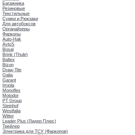
Багажника
Резиновые
Текстильные
Сумки и Рюкзаки
Для автобоксов
Органайзеры
Фаркопы
Auto-Hak
AvtoS
Bosal
Brink (Thule)
Baltex
Bizon
Draw-Tite
Galia
Garant
Imiola
Monoflex
Motodor
PT Group
Steinhof
Westfalia
Witter
Leader Plus (Лидер Плюс)
Трейлер
Электрика для ТСУ (Фаркопов)