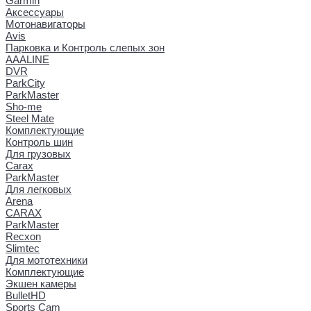
Garmin
Аксессуары
Мотонавигаторы
Avis
Парковка и Контроль слепых зон
AAALINE
DVR
ParkCity
ParkMaster
Sho-me
Steel Mate
Комплектующие
Контроль шин
Для грузовых
Carax
ParkMaster
Для легковых
Arena
CARAX
ParkMaster
Recxon
Slimtec
Для мототехники
Комплектующие
Экшен камеры
BulletHD
Sports Cam