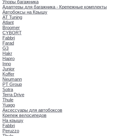
Упоры багажника
Адаптеры для багажника - Крепежные комплекты
Автобоксы на Крышу
AT Tuning
Atlant
Broomer
CYBORT
Fabbri
Farad
G3
Hakr
Hapro
Inno
Junior
Koffer
Neumann
PT Group
Sotra
Terra Drive
Thule
Yuago
Аксессуары для автобоксов
Крепеж велосипедов
На крышу
Fabbri
Peruzzo
Thule