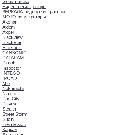
Электроника
Видео- регистраторы
ЗЕРКАЛА-видеорегистраторы
МОТО-регистраторы
Akenori
Axiom
Axper
Blackview
BlackVue
Bluesonic
CANSONIC
DATAKAM
Dunobil
Inspector
INTEGO
IROAD
Mio
Nakamichi
Neoline
ParkCity
Playme
Stealth
Street Storm
Subini
TrendVision
Каркам
Аксессуары