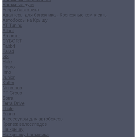
Багажные дуги
Упоры багажника
Адаптеры для багажника - Крепежные комплекты
Автобоксы на Крышу
AT Tuning
Atlant
Broomer
CYBORT
Fabbri
Farad
G3
Hakr
Hapro
Inno
Junior
Koffer
Neumann
PT Group
Sotra
Terra Drive
Thule
Yuago
Аксессуары для автобоксов
Крепеж велосипедов
На крышу
На крышку багажника