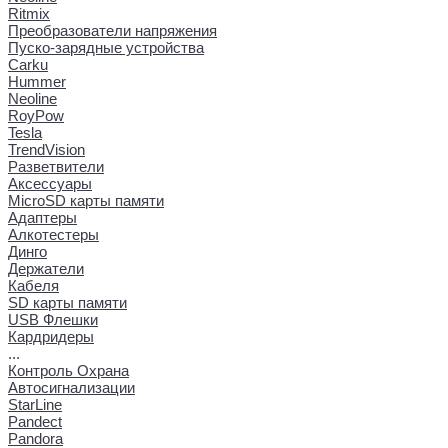
Ritmix
Преобразователи напряжения
Пуско-зарядные устройства
Carku
Hummer
Neoline
RoyPow
Tesla
TrendVision
Разветвители
Аксессуары
MicroSD карты памяти
Адаптеры
Алкотестеры
Динго
Держатели
Кабеля
SD карты памяти
USB Флешки
Кардридеры
...
Контроль Охрана
Автосигнализации
StarLine
Pandect
Pandora