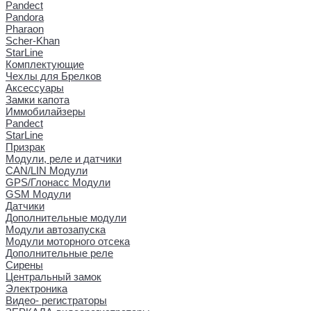
Pandect
Pandora
Pharaon
Scher-Khan
StarLine
Комплектующие
Чехлы для Брелков
Аксессуары
Замки капота
Иммобилайзеры
Pandect
StarLine
Призрак
Модули, реле и датчики
CAN/LIN Модули
GPS/Глонасс Модули
GSM Модули
Датчики
Дополнительные модули
Модули автозапуска
Модули моторного отсека
Дополнительные реле
Сирены
Центральный замок
Электроника
Видео- регистраторы