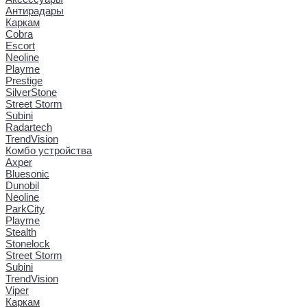
Антирадары
Каркам
Cobra
Escort
Neoline
Playme
Prestige
SilverStone
Street Storm
Subini
Radartech
TrendVision
Комбо устройства
Axper
Bluesonic
Dunobil
Neoline
ParkCity
Playme
Stealth
Stonelock
Street Storm
Subini
TrendVision
Viper
Каркам