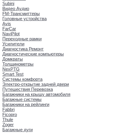
Subini
Видео Аудио
FM-Трансмиттеры
Головные устройства
Avis
FarCar
NaviPilot
Переходные рамки
Усилители
Диагностика Ремонт
Диагностические компьютеры
Домкраты
Толщинометры
NexPTG
Smart Test
Системы комфорта
Электро-открытие задней двери
Путешествия Перевозка
Багажники на крышу автомобиля
Багажные системы
Багажники на рейлинги
Fabbri
Ficopro
Thule
Zoger
Багажные дуги