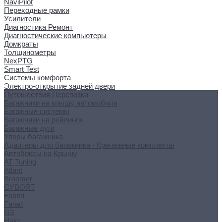
NaviPilot
Переходные рамки
Усилители
Диагностика Ремонт
Диагностические компьютеры
Домкраты
Толщинометры
NexPTG
Smart Test
Системы комфорта
Электро-открытие задней двери
Путешествия Перевозка
Багажники на крышу автомобиля
Багажные системы
Багажники на рейлинги
Багажные дуги
Упоры багажника
Адаптеры для багажника - Крепежные комплекты
Автобоксы на Крышу
AT Tuning
Atlant
Broomer
CYBORT
Fabbri
Farad
G3
Hakr