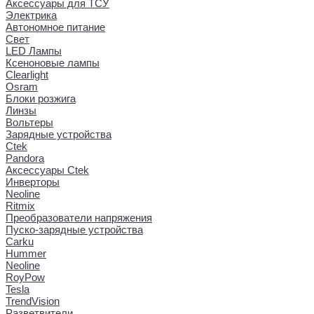
Аксессуары для ТСУ
Электрика
Автономное питание
Свет
LED Лампы
Ксеноновые лампы
Clearlight
Osram
Блоки розжига
Линзы
Вольтеры
Зарядные устройства
Ctek
Pandora
Аксессуары Ctek
Инверторы
Neoline
Ritmix
Преобразователи напряжения
Пуско-зарядные устройства
Carku
Hummer
Neoline
RoyPow
Tesla
TrendVision
Разветвители