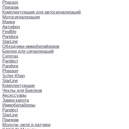
Pharaon
Призрак
Комплектующие для автосигнализаций
Мотосигнализации
Маяки
Автофон
FindMe
Pandora
StarLine
Обходчики иммобилайзеров
Брелки для сигнализаций
Cenmax
Pandect
Pandora
Pharaon
Scher-Khan
StarLine
Комплектующие
Чехлы для Брелков
Аксессуары
Замки капота
Иммобилайзеры
Pandect
StarLine
Призрак
Модули, реле и датчики