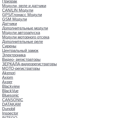
Призрак
Модули, реле и датчики
CAN/LIN Модули
GPS/Глонасс Модули
GSM Модули
Датчики
Дополнительные модули
Модули автозапуска
Модули моторного отсека
Дополнительные реле
Сирены
Центральный замок
Электроника
Видео- регистраторы
ЗЕРКАЛА-видеорегистраторы
МОТО-регистраторы
Akenori
Axiom
Axper
Blackview
BlackVue
Bluesonic
CANSONIC
DATAKAM
Dunobil
Inspector
INTEGO