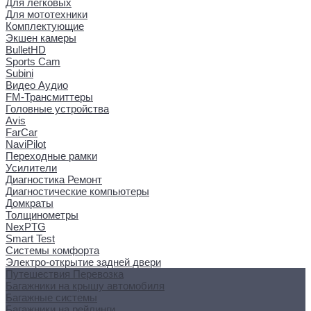
Для легковых
Для мототехники
Комплектующие
Экшен камеры
BulletHD
Sports Cam
Subini
Видео Аудио
FM-Трансмиттеры
Головные устройства
Avis
FarCar
NaviPilot
Переходные рамки
Усилители
Диагностика Ремонт
Диагностические компьютеры
Домкраты
Толщинометры
NexPTG
Smart Test
Системы комфорта
Электро-открытие задней двери
Путешествия Перевозка
Багажники на крышу автомобиля
Багажные системы
Багажники на рейлинги