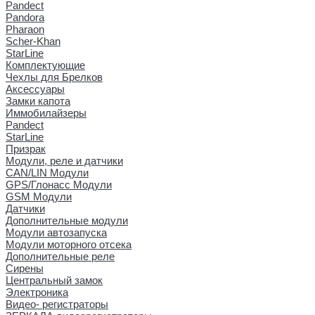
Pandect
Pandora
Pharaon
Scher-Khan
StarLine
Комплектующие
Чехлы для Брелков
Аксессуары
Замки капота
Иммобилайзеры
Pandect
StarLine
Призрак
Модули, реле и датчики
CAN/LIN Модули
GPS/Глонасс Модули
GSM Модули
Датчики
Дополнительные модули
Модули автозапуска
Модули моторного отсека
Дополнительные реле
Сирены
Центральный замок
Электроника
Видео- регистраторы