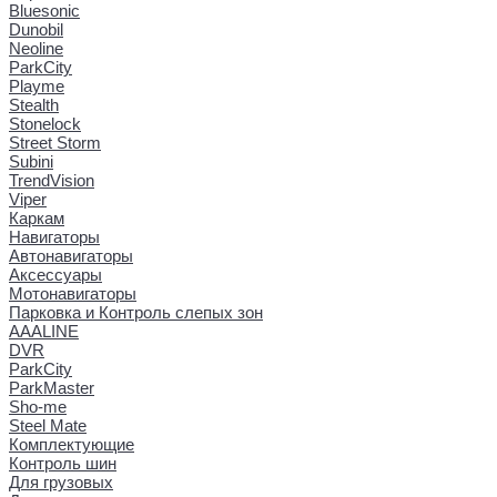
Bluesonic
Dunobil
Neoline
ParkCity
Playme
Stealth
Stonelock
Street Storm
Subini
TrendVision
Viper
Каркам
Навигаторы
Автонавигаторы
Аксессуары
Мотонавигаторы
Парковка и Контроль слепых зон
AAALINE
DVR
ParkCity
ParkMaster
Sho-me
Steel Mate
Комплектующие
Контроль шин
Для грузовых