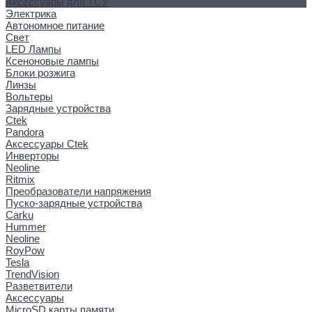
Аксессуары для ТСУ
Электрика
Автономное питание
Свет
LED Лампы
Ксеноновые лампы
Блоки розжига
Линзы
Вольтеры
Зарядные устройства
Ctek
Pandora
Аксессуары Ctek
Инверторы
Neoline
Ritmix
Преобразователи напряжения
Пуско-зарядные устройства
Carku
Hummer
Neoline
RoyPow
Tesla
TrendVision
Разветвители
Аксессуары
MicroSD карты памяти