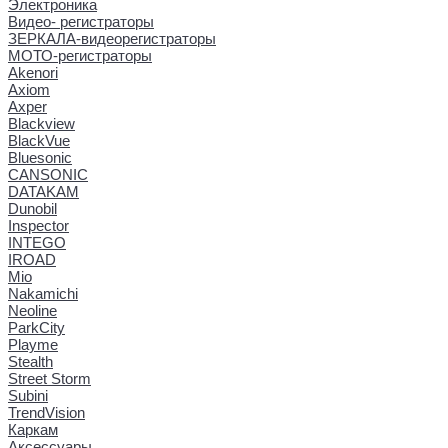
Электроника
Видео- регистраторы
ЗЕРКАЛА-видеорегистраторы
МОТО-регистраторы
Akenori
Axiom
Axper
Blackview
BlackVue
Bluesonic
CANSONIC
DATAKAM
Dunobil
Inspector
INTEGO
IROAD
Mio
Nakamichi
Neoline
ParkCity
Playme
Stealth
Street Storm
Subini
TrendVision
Каркам
Аксессуары