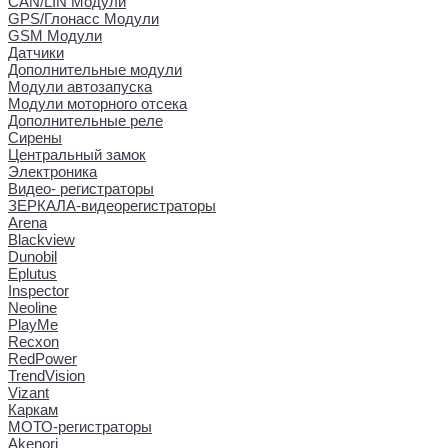
CAN/LIN Модули
GPS/Глонасс Модули
GSM Модули
Датчики
Дополнительные модули
Модули автозапуска
Модули моторного отсека
Дополнительные реле
Сирены
Центральный замок
Электроника
Видео- регистраторы
ЗЕРКАЛА-видеорегистраторы
Arena
Blackview
Dunobil
Eplutus
Inspector
Neoline
PlayMe
Recxon
RedPower
TrendVision
Vizant
Каркам
МОТО-регистраторы
Akenori