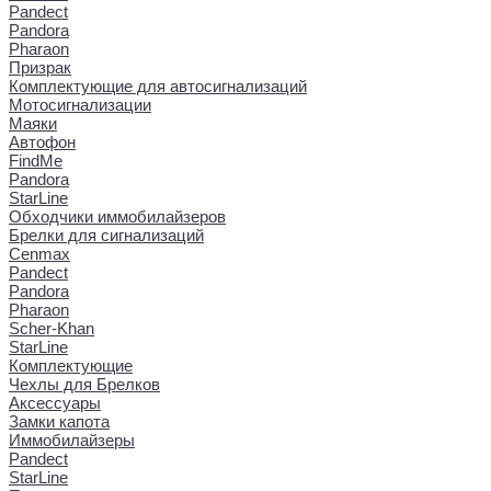
Pandect
Pandora
Pharaon
Призрак
Комплектующие для автосигнализаций
Мотосигнализации
Маяки
Автофон
FindMe
Pandora
StarLine
Обходчики иммобилайзеров
Брелки для сигнализаций
Cenmax
Pandect
Pandora
Pharaon
Scher-Khan
StarLine
Комплектующие
Чехлы для Брелков
Аксессуары
Замки капота
Иммобилайзеры
Pandect
StarLine