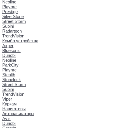
Neoline
Playme
Prestige
SilverStone
Street Storm
Subini
Radartech
TrendVision
Комбо устройства
Axper
Bluesonic
Dunobil
Neoline
ParkCity
Playme
Stealth
Stonelock
Street Storm
Subini
TrendVision
Viper
Каркам
Навигаторы
Автонавигаторы
Avis
Dunobil