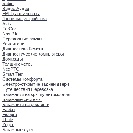
Subini
Видео Аудио
FM-Трансмиттеры
Головные устройства
Avis
FarCar
NaviPilot
Переходные рамки
Усилители
Диагностика Ремонт
Диагностические компьютеры
Домкраты
Толщинометры
NexPTG
Smart Test
Системы комфорта
Электро-открытие задней двери
Путешествия Перевозка
Багажники на крышу автомобиля
Багажные системы
Багажники на рейлинги
Fabbri
Ficopro
Thule
Zoger
Багажные дуги