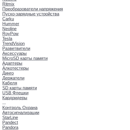
Ritmix
Преобразователи напряжения
Пуско-зарядные устройства
Carku
Hummer
Neoline
RoyPow
Tesla
TrendVision
Разветвители
Аксессуары
MicroSD карты памяти
Адаптеры
Алкотестеры
Динго
Держатели
Кабеля
SD карты памяти
USB Флешки
Кардридеры
...
Контроль Охрана
Автосигнализации
StarLine
Pandect
Pandora