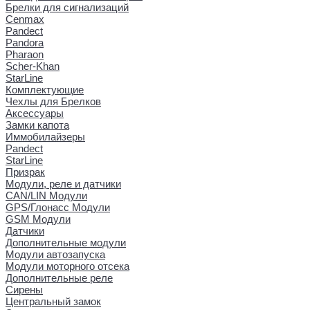
Брелки для сигнализаций
Cenmax
Pandect
Pandora
Pharaon
Scher-Khan
StarLine
Комплектующие
Чехлы для Брелков
Аксессуары
Замки капота
Иммобилайзеры
Pandect
StarLine
Призрак
Модули, реле и датчики
CAN/LIN Модули
GPS/Глонасс Модули
GSM Модули
Датчики
Дополнительные модули
Модули автозапуска
Модули моторного отсека
Дополнительные реле
Сирены
Центральный замок