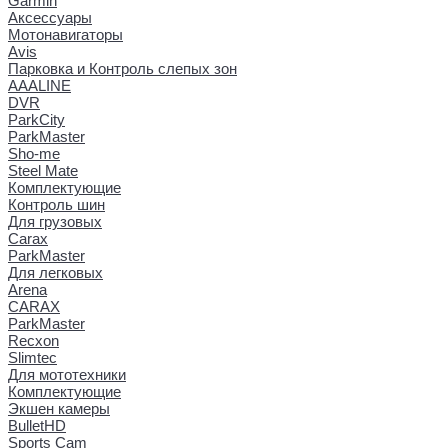
Garmin
Аксессуары
Мотонавигаторы
Avis
Парковка и Контроль слепых зон
AAALINE
DVR
ParkCity
ParkMaster
Sho-me
Steel Mate
Комплектующие
Контроль шин
Для грузовых
Carax
ParkMaster
Для легковых
Arena
CARAX
ParkMaster
Recxon
Slimtec
Для мототехники
Комплектующие
Экшен камеры
BulletHD
Sports Cam