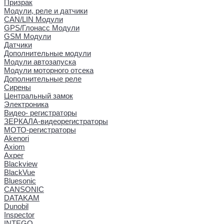
Призрак
Модули, реле и датчики
CAN/LIN Модули
GPS/Глонасс Модули
GSM Модули
Датчики
Дополнительные модули
Модули автозапуска
Модули моторного отсека
Дополнительные реле
Сирены
Центральный замок
Электроника
Видео- регистраторы
ЗЕРКАЛА-видеорегистраторы
МОТО-регистраторы
Akenori
Axiom
Axper
Blackview
BlackVue
Bluesonic
CANSONIC
DATAKAM
Dunobil
Inspector
INTEGO