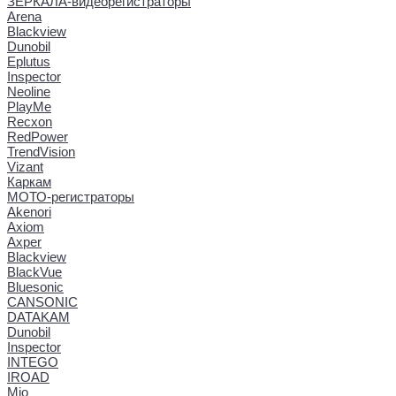
ЗЕРКАЛА-видеорегистраторы
Arena
Blackview
Dunobil
Eplutus
Inspector
Neoline
PlayMe
Recxon
RedPower
TrendVision
Vizant
Каркам
МОТО-регистраторы
Akenori
Axiom
Axper
Blackview
BlackVue
Bluesonic
CANSONIC
DATAKAM
Dunobil
Inspector
INTEGO
IROAD
Mio