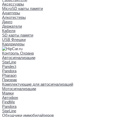
Аксессуары
MicroSD карты памяти
Адаптеры
Алкотестеры
Динго
Держатели
Кабеля
SD карты памяти
USB Флешки
Кардридеры
Контроль Охрана
Автосигнализации
StarLine
Pandect
Pandora
Pharaon
Призрак
Комплектующие для автосигнализаций
Мотосигнализации
Маяки
Автофон
FindMe
Pandora
StarLine
Обходчики иммобилайзеров