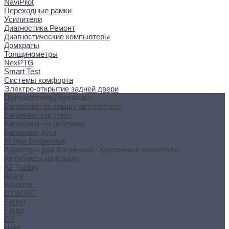
NaviPilot
Переходные рамки
Усилители
Диагностика Ремонт
Диагностические компьютеры
Домкраты
Толщинометры
NexPTG
Smart Test
Системы комфорта
Электро-открытие задней двери
Путешествия Перевозка
Багажники на крышу автомобиля
Багажные системы
Багажники на рейлинги
Багажные дуги
Упоры багажника
Адаптеры для багажника - Крепежные комплекты
Автобоксы на Крышу
AT Tuning
Atlant
Broomer
CYBORT
Fabbri
Farad
G3
Hakr