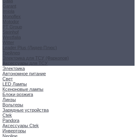
Galia
Garant
Imiola
Monoflex
Motodor
PT Group
Steinhof
Westfalia
Witter
Leader Plus (Лидер Плюс)
Трейлер
Электрика для ТСУ (Фаркопов)
Аксессуары для ТСУ
Электрика
Автономное питание
Свет
LED Лампы
Ксеноновые лампы
Блоки розжига
Линзы
Вольтеры
Зарядные устройства
Ctek
Pandora
Аксессуары Ctek
Инверторы
Neoline