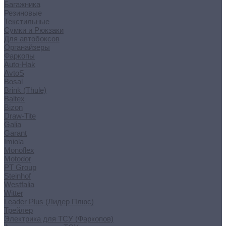
Багажника
Резиновые
Текстильные
Сумки и Рюкзаки
Для автобоксов
Органайзеры
Фаркопы
Auto-Hak
AvtoS
Bosal
Brink (Thule)
Baltex
Bizon
Draw-Tite
Galia
Garant
Imiola
Monoflex
Motodor
PT Group
Steinhof
Westfalia
Witter
Leader Plus (Лидер Плюс)
Трейлер
Электрика для ТСУ (Фаркопов)