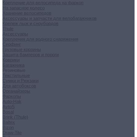
Крепление для велосипеда на фаркоп
На запасное колесо
Хранение велосипедов
Аксессуары и запчасти для велобагажников
Крепеж лыж и сноубордов
Thule
Аксессуары
Крепления для водного снаряжения
Серфинг
Грузовые корзины
Защита бамперов и пороги
Коврики
Багажника
Резиновые
Текстильные
Сумки и Рюкзаки
Для автобоксов
Органайзеры
Фаркопы
Auto-Hak
AvtoS
Bosal
Brink (Thule)
Baltex
Bizon
Draw-Tite