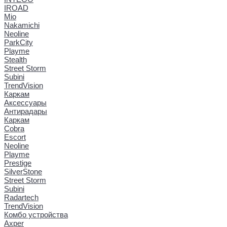
IROAD
Mio
Nakamichi
Neoline
ParkCity
Playme
Stealth
Street Storm
Subini
TrendVision
Каркам
Аксессуары
Антирадары
Каркам
Cobra
Escort
Neoline
Playme
Prestige
SilverStone
Street Storm
Subini
Radartech
TrendVision
Комбо устройства
Axper