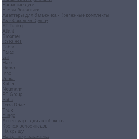
Багажные дуги
Упоры багажника
Адаптеры для багажника - Крепежные комплекты
Автобоксы на Крышу
AT Tuning
Atlant
Broomer
CYBORT
Fabbri
Farad
G3
Hakr
Hapro
Inno
Junior
Koffer
Neumann
PT Group
Sotra
Terra Drive
Thule
Yuago
Аксессуары для автобоксов
Крепеж велосипедов
На крышу
На крышку багажника