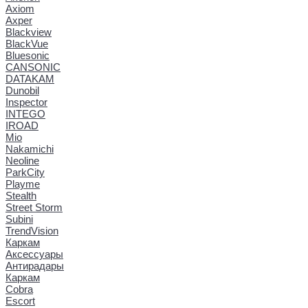
Axiom
Axper
Blackview
BlackVue
Bluesonic
CANSONIC
DATAKAM
Dunobil
Inspector
INTEGO
IROAD
Mio
Nakamichi
Neoline
ParkCity
Playme
Stealth
Street Storm
Subini
TrendVision
Каркам
Аксессуары
Антирадары
Каркам
Cobra
Escort