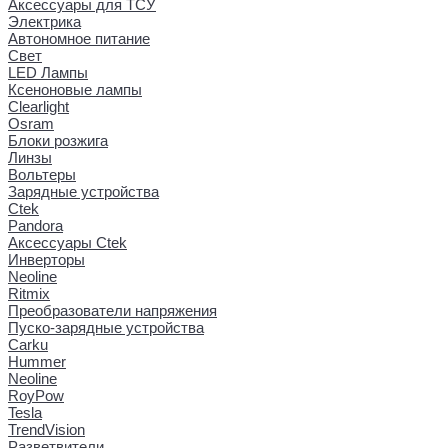
Аксессуары для ТСУ
Электрика
Автономное питание
Свет
LED Лампы
Ксеноновые лампы
Clearlight
Osram
Блоки розжига
Линзы
Вольтеры
Зарядные устройства
Ctek
Pandora
Аксессуары Ctek
Инверторы
Neoline
Ritmix
Преобразователи напряжения
Пуско-зарядные устройства
Carku
Hummer
Neoline
RoyPow
Tesla
TrendVision
Разветвители