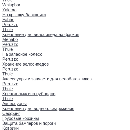
Whispbar
Yakima
На крышку багажника
Fabbri
Peruzzo
Thule
Крепление для велосипеда на фаркоп
Menabo
Peruzzo
Thule
На запасное колесо
Peruzzo
Хранение велосипедов
Peruzzo
Thule
Аксессуары и запчасти для велобагажников
Peruzzo
Thule
Крепеж лыж и сноубордов
Thule
Аксессуары
Крепления для водного снаряжения
Серфинг
Грузовые корзины
Защита бамперов и пороги
Коврики