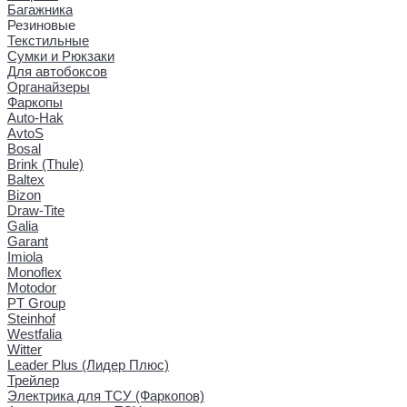
Багажника
Резиновые
Текстильные
Сумки и Рюкзаки
Для автобоксов
Органайзеры
Фаркопы
Auto-Hak
AvtoS
Bosal
Brink (Thule)
Baltex
Bizon
Draw-Tite
Galia
Garant
Imiola
Monoflex
Motodor
PT Group
Steinhof
Westfalia
Witter
Leader Plus (Лидер Плюс)
Трейлер
Электрика для ТСУ (Фаркопов)