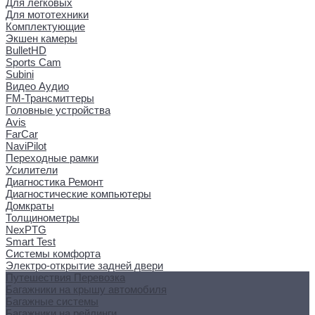
Для легковых
Для мототехники
Комплектующие
Экшен камеры
BulletHD
Sports Cam
Subini
Видео Аудио
FM-Трансмиттеры
Головные устройства
Avis
FarCar
NaviPilot
Переходные рамки
Усилители
Диагностика Ремонт
Диагностические компьютеры
Домкраты
Толщинометры
NexPTG
Smart Test
Системы комфорта
Электро-открытие задней двери
Путешествия Перевозка
Багажники на крышу автомобиля
Багажные системы
Багажники на рейлинги