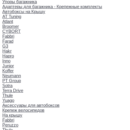
Упоры багажника
Адаптеры для багажника - Крепежные комплекты
Автобоксы на Крышу
AT Tuning
Atlant
Broomer
CYBORT
Fabbri
Farad
G3
Hakr
Hapro
Inno
Junior
Koffer
Neumann
PT Group
Sotra
Terra Drive
Thule
Yuago
Аксессуары для автобоксов
Крепеж велосипедов
На крышу
Fabbri
Peruzzo
Thule