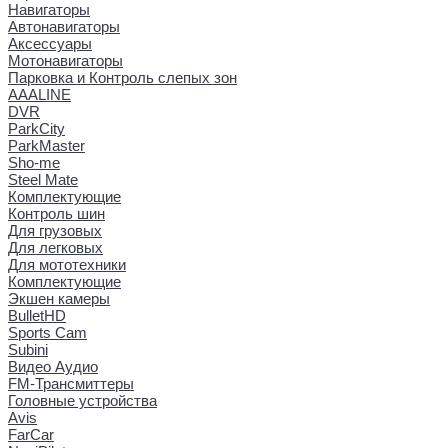
Навигаторы
Автонавигаторы
Аксессуары
Мотонавигаторы
Парковка и Контроль слепых зон
AAALINE
DVR
ParkCity
ParkMaster
Sho-me
Steel Mate
Комплектующие
Контроль шин
Для грузовых
Для легковых
Для мототехники
Комплектующие
Экшен камеры
BulletHD
Sports Cam
Subini
Видео Аудио
FM-Трансмиттеры
Головные устройства
Avis
FarCar