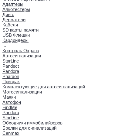
Адаптеры
Алкотестеры
Динго
Держатели
Кабеля
SD карты памяти
USB Флешки
Кардридеры
...
Контроль Охрана
Автосигнализации
StarLine
Pandect
Pandora
Pharaon
Призрак
Комплектующие для автосигнализаций
Мотосигнализации
Маяки
Автофон
FindMe
Pandora
StarLine
Обходчики иммобилайзеров
Брелки для сигнализаций
Cenmax