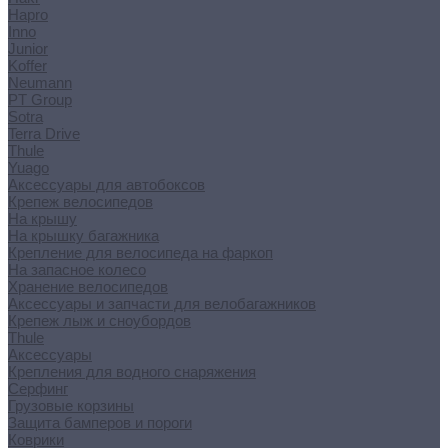
Hapro
Inno
Junior
Koffer
Neumann
PT Group
Sotra
Terra Drive
Thule
Yuago
Аксессуары для автобоксов
Крепеж велосипедов
На крышу
На крышку багажника
Крепление для велосипеда на фаркоп
На запасное колесо
Хранение велосипедов
Аксессуары и запчасти для велобагажников
Крепеж лыж и сноубордов
Thule
Аксессуары
Крепления для водного снаряжения
Серфинг
Грузовые корзины
Защита бамперов и пороги
Коврики