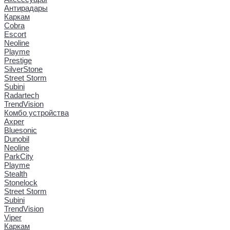
Антирадары
Каркам
Cobra
Escort
Neoline
Playme
Prestige
SilverStone
Street Storm
Subini
Radartech
TrendVision
Комбо устройства
Axper
Bluesonic
Dunobil
Neoline
ParkCity
Playme
Stealth
Stonelock
Street Storm
Subini
TrendVision
Viper
Каркам