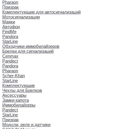
Pharaon
Призрак
Комплектующие для автосигнализаций
Мотосигнализации
Маяки
Автофон
FindMe
Pandora
StarLine
Обходчики иммобилайзеров
Брелки для сигнализаций
Cenmax
Pandect
Pandora
Pharaon
Scher-Khan
StarLine
Комплектующие
Чехлы для Брелков
Аксессуары
Замки капота
Иммобилайзеры
Pandect
StarLine
Призрак
Модули, реле и датчики