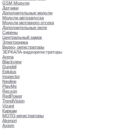
GSM Модули
Датчики
Дополнительные модули
Модули автозапуска
Модули моторного отсека
Дополнительные реле
Сирены
Центральный замок
Электроника
Видео- регистраторы
ЗЕРКАЛА-видеорегистраторы
Arena
Blackview
Dunobil
Eplutus
Inspector
Neoline
PlayMe
Recxon
RedPower
TrendVision
Vizant
Каркам
МОТО-регистраторы
Akenori
Axiom