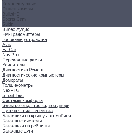
Комплектующие
Экшен камеры
BulletHD
Sports Cam
Subini
Видео Аудио
FM-Трансмиттеры
Головные устройства
Avis
FarCar
NaviPilot
Переходные рамки
Усилители
Диагностика Ремонт
Диагностические компьютеры
Домкраты
Толщинометры
NexPTG
Smart Test
Системы комфорта
Электро-открытие задней двери
Путешествия Перевозка
Багажники на крышу автомобиля
Багажные системы
Багажники на рейлинги
Багажные дуги