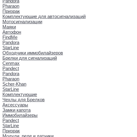
Pandora
Pharaon
Призрак
Комплектующие для автосигнализаций
Мотосигнализации
Маяки
Автофон
FindMe
Pandora
StarLine
Обходчики иммобилайзеров
Брелки для сигнализаций
Cenmax
Pandect
Pandora
Pharaon
Scher-Khan
StarLine
Комплектующие
Чехлы для Брелков
Аксессуары
Замки капота
Иммобилайзеры
Pandect
StarLine
Призрак
Модули, реле и датчики