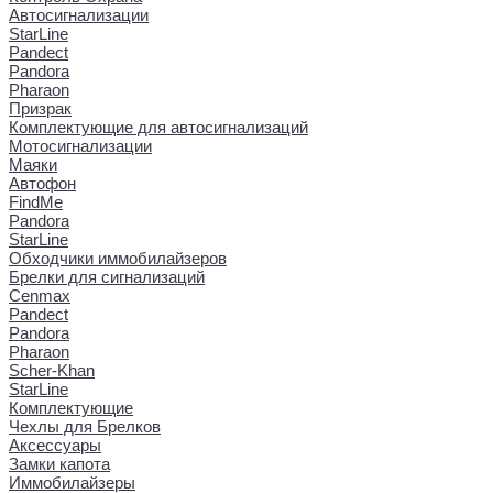
Автосигнализации
StarLine
Pandect
Pandora
Pharaon
Призрак
Комплектующие для автосигнализаций
Мотосигнализации
Маяки
Автофон
FindMe
Pandora
StarLine
Обходчики иммобилайзеров
Брелки для сигнализаций
Cenmax
Pandect
Pandora
Pharaon
Scher-Khan
StarLine
Комплектующие
Чехлы для Брелков
Аксессуары
Замки капота
Иммобилайзеры