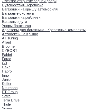
Электро-открытие задней двери
Путешествия Перевозка
Багажники на крышу автомобиля
Багажные системы
Багажники на рейлинги
Багажные дуги
Упоры багажника
Адаптеры для багажника - Крепежные комплекты
Автобоксы на Крышу
AT Tuning
Atlant
Broomer
CYBORT
Fabbri
Farad
G3
Hakr
Hapro
Inno
Junior
Koffer
Neumann
PT Group
Sotra
Terra Drive
Thule
Yuago