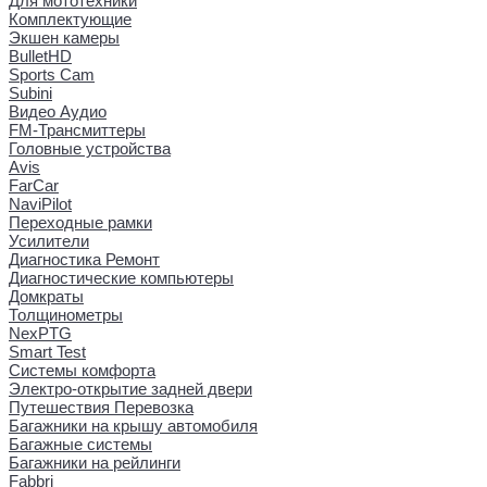
Для мототехники
Комплектующие
Экшен камеры
BulletHD
Sports Cam
Subini
Видео Аудио
FM-Трансмиттеры
Головные устройства
Avis
FarCar
NaviPilot
Переходные рамки
Усилители
Диагностика Ремонт
Диагностические компьютеры
Домкраты
Толщинометры
NexPTG
Smart Test
Системы комфорта
Электро-открытие задней двери
Путешествия Перевозка
Багажники на крышу автомобиля
Багажные системы
Багажники на рейлинги
Fabbri