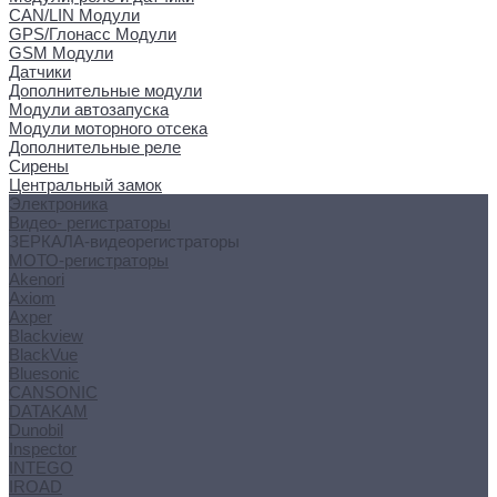
CAN/LIN Модули
GPS/Глонасс Модули
GSM Модули
Датчики
Дополнительные модули
Модули автозапуска
Модули моторного отсека
Дополнительные реле
Сирены
Центральный замок
Электроника
Видео- регистраторы
ЗЕРКАЛА-видеорегистраторы
МОТО-регистраторы
Akenori
Axiom
Axper
Blackview
BlackVue
Bluesonic
CANSONIC
DATAKAM
Dunobil
Inspector
INTEGO
IROAD