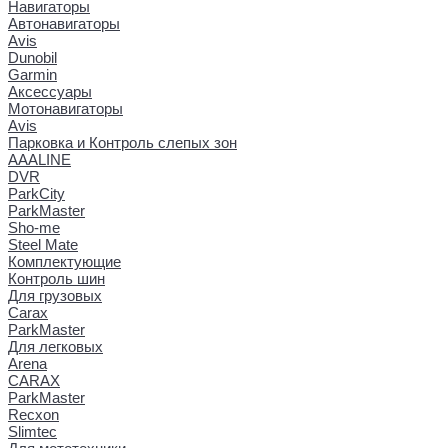
Навигаторы
Автонавигаторы
Avis
Dunobil
Garmin
Аксессуары
Мотонавигаторы
Avis
Парковка и Контроль слепых зон
AAALINE
DVR
ParkCity
ParkMaster
Sho-me
Steel Mate
Комплектующие
Контроль шин
Для грузовых
Carax
ParkMaster
Для легковых
Arena
CARAX
ParkMaster
Recxon
Slimtec