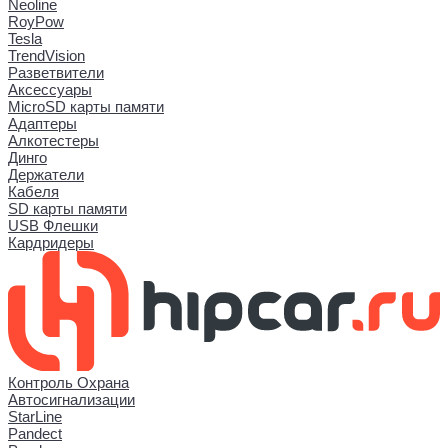
Neoline
RoyPow
Tesla
TrendVision
Разветвители
Аксессуары
MicroSD карты памяти
Адаптеры
Алкотестеры
Динго
Держатели
Кабеля
SD карты памяти
USB Флешки
Кардридеры
Контроль Охрана
Автосигнализации
StarLine
Pandect