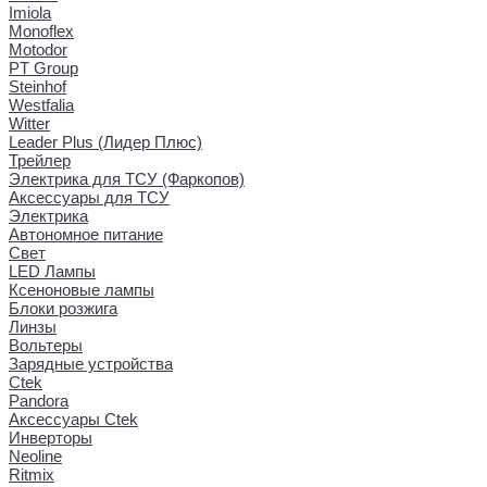
Imiola
Monoflex
Motodor
PT Group
Steinhof
Westfalia
Witter
Leader Plus (Лидер Плюс)
Трейлер
Электрика для ТСУ (Фаркопов)
Аксессуары для ТСУ
Электрика
Автономное питание
Свет
LED Лампы
Ксеноновые лампы
Блоки розжига
Линзы
Вольтеры
Зарядные устройства
Ctek
Pandora
Аксессуары Ctek
Инверторы
Neoline
Ritmix