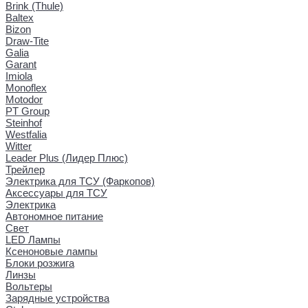
Brink (Thule)
Baltex
Bizon
Draw-Tite
Galia
Garant
Imiola
Monoflex
Motodor
PT Group
Steinhof
Westfalia
Witter
Leader Plus (Лидер Плюс)
Трейлер
Электрика для ТСУ (Фаркопов)
Аксессуары для ТСУ
Электрика
Автономное питание
Свет
LED Лампы
Ксеноновые лампы
Блоки розжига
Линзы
Вольтеры
Зарядные устройства