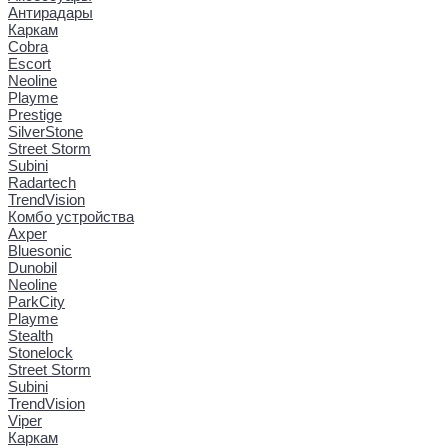
Антирадары
Каркам
Cobra
Escort
Neoline
Playme
Prestige
SilverStone
Street Storm
Subini
Radartech
TrendVision
Комбо устройства
Axper
Bluesonic
Dunobil
Neoline
ParkCity
Playme
Stealth
Stonelock
Street Storm
Subini
TrendVision
Viper
Каркам