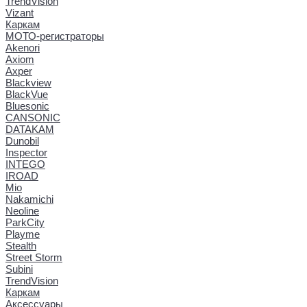
TrendVision
Vizant
Каркам
МОТО-регистраторы
Akenori
Axiom
Axper
Blackview
BlackVue
Bluesonic
CANSONIC
DATAKAM
Dunobil
Inspector
INTEGO
IROAD
Mio
Nakamichi
Neoline
ParkCity
Playme
Stealth
Street Storm
Subini
TrendVision
Каркам
Аксессуары