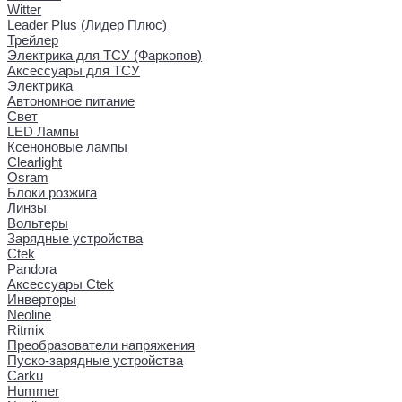
Witter
Leader Plus (Лидер Плюс)
Трейлер
Электрика для ТСУ (Фаркопов)
Аксессуары для ТСУ
Электрика
Автономное питание
Свет
LED Лампы
Ксеноновые лампы
Clearlight
Osram
Блоки розжига
Линзы
Вольтеры
Зарядные устройства
Ctek
Pandora
Аксессуары Ctek
Инверторы
Neoline
Ritmix
Преобразователи напряжения
Пуско-зарядные устройства
Carku
Hummer