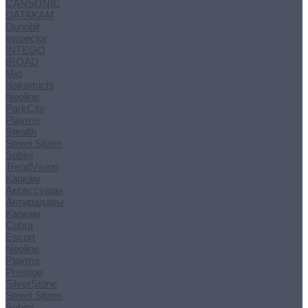
CANSONIC
DATAKAM
Dunobil
Inspector
INTEGO
IROAD
Mio
Nakamichi
Neoline
ParkCity
Playme
Stealth
Street Storm
Subini
TrendVision
Каркам
Аксессуары
Антирадары
Каркам
Cobra
Escort
Neoline
Playme
Prestige
SilverStone
Street Storm
Subini