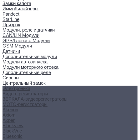
Замки капота
Иммобилайзеры
Pandect
StarLine
Призрак
Модули, реле и датчики
CAN/LIN Модули
GPS/Глонасс Модули
GSM Модули
Датчики
Дополнительные модули
Модули автозапуска
Модули моторного отсека
Дополнительные реле
Сирены
Центральный замок
Электроника
Видео- регистраторы
ЗЕРКАЛА-видеорегистраторы
МОТО-регистраторы
Akenori
Axiom
Axper
Blackview
BlackVue
Bluesonic