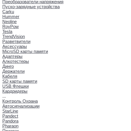
Преобразователи напряжения
Пуско-зарядные устройства
Carku
Hummer
Neoline
RoyPow
Tesla
TrendVision
Разветвители
Аксессуары
MicroSD карты памяти
Адаптеры
Алкотестеры
Динго
Держатели
Кабеля
SD карты памяти
USB Флешки
Кардридеры
...
Контроль Охрана
Автосигнализации
StarLine
Pandect
Pandora
Pharaon
Призрак