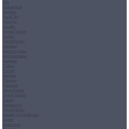
Mio
Nakamichi
Neoline
ParkCity
Playme
Stealth
Street Storm
Subini
TrendVision
Каркам
Аксессуары
Антирадары
Каркам
Cobra
Escort
Neoline
Playme
Prestige
SilverStone
Street Storm
Subini
Radartech
TrendVision
Комбо устройства
Axper
Bluesonic