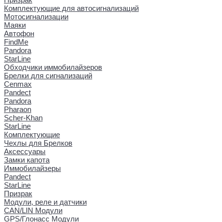
Комплектующие для автосигнализаций
Мотосигнализации
Маяки
Автофон
FindMe
Pandora
StarLine
Обходчики иммобилайзеров
Брелки для сигнализаций
Cenmax
Pandect
Pandora
Pharaon
Scher-Khan
StarLine
Комплектующие
Чехлы для Брелков
Аксессуары
Замки капота
Иммобилайзеры
Pandect
StarLine
Призрак
Модули, реле и датчики
CAN/LIN Модули
GPS/Глонасс Модули