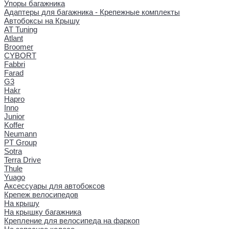
Упоры багажника
Адаптеры для багажника - Крепежные комплекты
Автобоксы на Крышу
AT Tuning
Atlant
Broomer
CYBORT
Fabbri
Farad
G3
Hakr
Hapro
Inno
Junior
Koffer
Neumann
PT Group
Sotra
Terra Drive
Thule
Yuago
Аксессуары для автобоксов
Крепеж велосипедов
На крышу
На крышку багажника
Крепление для велосипеда на фаркоп