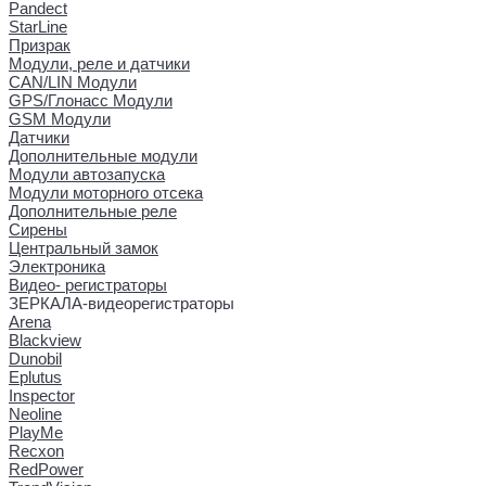
Pandect
StarLine
Призрак
Модули, реле и датчики
CAN/LIN Модули
GPS/Глонасс Модули
GSM Модули
Датчики
Дополнительные модули
Модули автозапуска
Модули моторного отсека
Дополнительные реле
Сирены
Центральный замок
Электроника
Видео- регистраторы
ЗЕРКАЛА-видеорегистраторы
Arena
Blackview
Dunobil
Eplutus
Inspector
Neoline
PlayMe
Recxon
RedPower