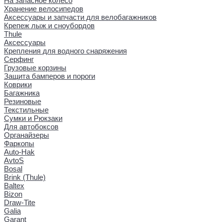
На запасное колесо
Хранение велосипедов
Аксессуары и запчасти для велобагажников
Крепеж лыж и сноубордов
Thule
Аксессуары
Крепления для водного снаряжения
Серфинг
Грузовые корзины
Защита бамперов и пороги
Коврики
Багажника
Резиновые
Текстильные
Сумки и Рюкзаки
Для автобоксов
Органайзеры
Фаркопы
Auto-Hak
AvtoS
Bosal
Brink (Thule)
Baltex
Bizon
Draw-Tite
Galia
Garant