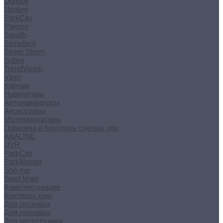
Dunobil
Neoline
ParkCity
Playme
Stealth
Stonelock
Street Storm
Subini
TrendVision
Viper
Каркам
Навигаторы
Автонавигаторы
Аксессуары
Мотонавигаторы
Парковка и Контроль слепых зон
AAALINE
DVR
ParkCity
ParkMaster
Sho-me
Steel Mate
Комплектующие
Контроль шин
Для грузовых
Для легковых
Для мототехники