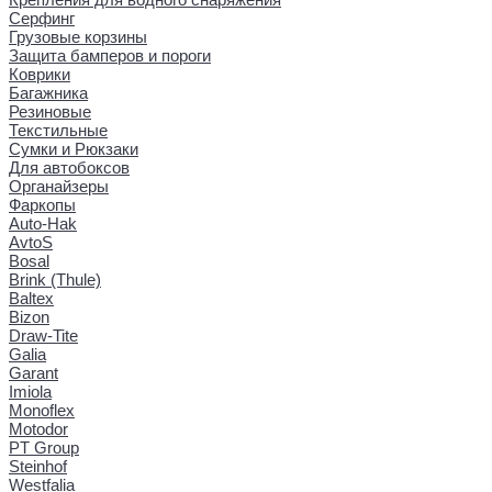
Серфинг
Грузовые корзины
Защита бамперов и пороги
Коврики
Багажника
Резиновые
Текстильные
Сумки и Рюкзаки
Для автобоксов
Органайзеры
Фаркопы
Auto-Hak
AvtoS
Bosal
Brink (Thule)
Baltex
Bizon
Draw-Tite
Galia
Garant
Imiola
Monoflex
Motodor
PT Group
Steinhof
Westfalia