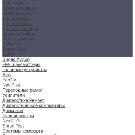
Steel Mate
Комплектующие
Контроль шин
Для грузовых
Для легковых
Для мототехники
Комплектующие
Экшен камеры
BulletHD
Sports Cam
Subini
Видео Аудио
FM-Трансмиттеры
Головные устройства
Avis
FarCar
NaviPilot
Переходные рамки
Усилители
Диагностика Ремонт
Диагностические компьютеры
Домкраты
Толщинометры
NexPTG
Smart Test
Системы комфорта