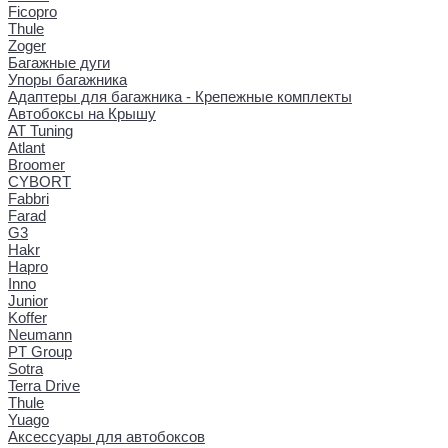
Ficopro
Thule
Zoger
Багажные дуги
Упоры багажника
Адаптеры для багажника - Крепежные комплекты
Автобоксы на Крышу
AT Tuning
Atlant
Broomer
CYBORT
Fabbri
Farad
G3
Hakr
Hapro
Inno
Junior
Koffer
Neumann
PT Group
Sotra
Terra Drive
Thule
Yuago
Аксессуары для автобоксов