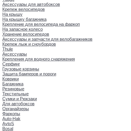
Аксессуары для автобоксов
Крепеж велосипедов
На крышу
На крышку багажника
Крепление для велосипеда на фаркоп
На запасное колесо
Хранение велосипедов
Аксессуары и запчасти для велобагажников
Крепеж лыж и сноубордов
Thule
Аксессуары
Крепления для водного снаряжения
Серфинг
Грузовые корзины
Защита бамперов и пороги
Коврики
Багажника
Резиновые
Текстильные
Сумки и Рюкзаки
Для автобоксов
Органайзеры
Фаркопы
Auto-Hak
AvtoS
Bosal