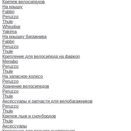
Крепеж велосипедов
На крышу
Fabbri
Peruzzo
Thule
Whispbar
Yakima
На крышку багажника
Fabbri
Peruzzo
Thule
Крепление для велосипеда на фаркоп
Menabo
Peruzzo
Thule
На запасное колесо
Peruzzo
Хранение велосипедов
Peruzzo
Thule
Аксессуары и запчасти для велобагажников
Peruzzo
Thule
Крепеж лыж и сноубордов
Thule
Аксессуары
Крепления для водного снаряжения