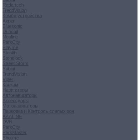
Radartech
TrendVision
Комбо устройства
Axper
Bluesonic
Dunobil
Neoline
ParkCity
Playme
Stealth
Stonelock
Street Storm
Subini
TrendVision
Viper
Каркам
Навигаторы
Автонавигаторы
Аксессуары
Мотонавигаторы
Парковка и Контроль слепых зон
AAALINE
DVR
ParkCity
ParkMaster
Sho-me