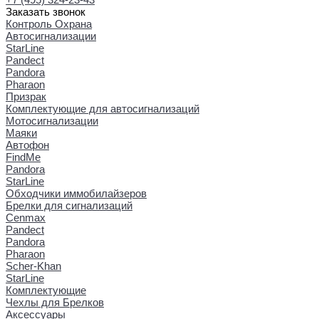
Заказать звонок
Контроль Охрана
Автосигнализации
StarLine
Pandect
Pandora
Pharaon
Призрак
Комплектующие для автосигнализаций
Мотосигнализации
Маяки
Автофон
FindMe
Pandora
StarLine
Обходчики иммобилайзеров
Брелки для сигнализаций
Cenmax
Pandect
Pandora
Pharaon
Scher-Khan
StarLine
Комплектующие
Чехлы для Брелков
Аксессуары