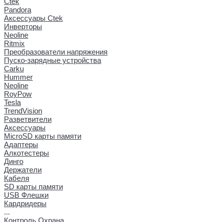
Ctek
Pandora
Аксессуары Ctek
Инверторы
Neoline
Ritmix
Преобразователи напряжения
Пуско-зарядные устройства
Carku
Hummer
Neoline
RoyPow
Tesla
TrendVision
Разветвители
Аксессуары
MicroSD карты памяти
Адаптеры
Алкотестеры
Динго
Держатели
Кабеля
SD карты памяти
USB Флешки
Кардридеры
...
Контроль Охрана